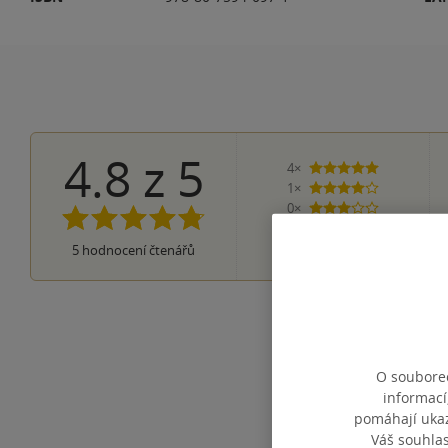
4.8
z
5
4×
5 hvězdiček
1×
4 hvězdičky
0×
3 hvězdičky
0×
2 hvězdičky
0×
5
hodnocení čtenářů
1 hvezdička
O souborec
informací
pomáhají ukazo
Váš souhla