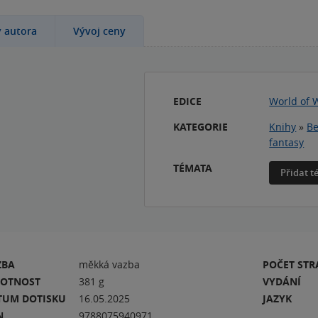
y autora
Vývoj ceny
EDICE
World of 
KATEGORIE
Knihy
»
Be
fantasy
TÉMATA
Přidat 
ZBA
měkká vazba
POČET ST
OTNOST
381 g
VYDÁNÍ
TUM DOTISKU
16.05.2025
JAZYK
N
9788075940971