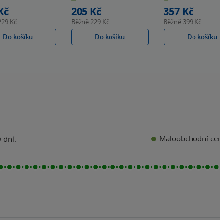
k
hvězdiček
hvězdiček
Kč
205 Kč
357 Kč
229 Kč
Běžně
229 Kč
Běžně
399 Kč
Do košíku
Do košíku
Do košíku
Maloobchodní ce
 dní.