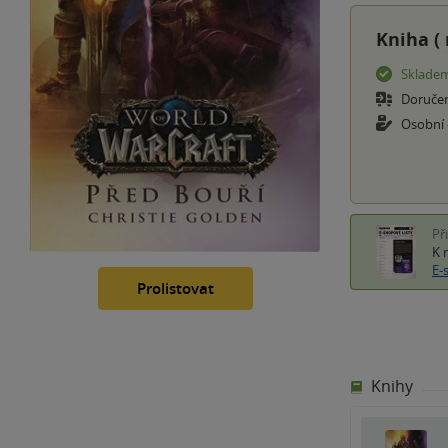
Kniha (
Sklade
Doruče
Osobní
Př
K 
E-
Prolistovat
Knihy