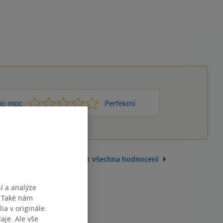
1
2
3
4
5
ic moc
Perfektní
Zobrazit všechna hodnocení
í a analýze
. Také nám
ia v originále.
je. Ale vše