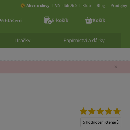
Akce a slevy
Vše důležité
Klub
Blog
Prodejny
E-košík
Košík
Přihlášení
Hračky
Papírnictví a dárky
Zav
4.8
z
5
5 hodnocení čtenářů
hvěz