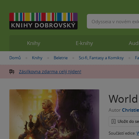
Vyhledávání
Knihy
E-knihy
Aud
Nacházíte
Domů
Knihy
Beletrie
Sci-fi, Fantasy a Komiksy
F
»
»
»
»
se
zde:
Zásilkovna zdarma celý týden!
World 
Autor
Christi
Uložit do 
Součástí edice:
W