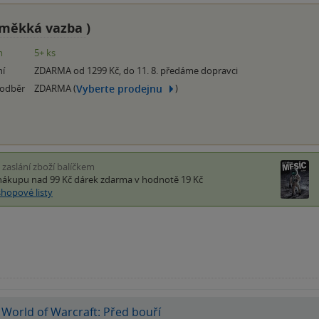
měkká vazba
)
m
5+ ks
ní
ZDARMA od 1299 Kč, do 11. 8. předáme dopravci
Vyberte prodejnu
 odběr
ZDARMA (
)
i zaslání zboží balíčkem
nákupu nad 99 Kč
dárek zdarma
v hodnotě 19 Kč
shopové listy
World of Warcraft: Před bouří