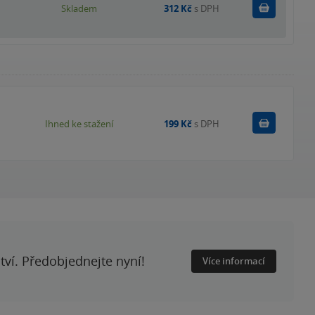
Do košík
Skladem
312 Kč
s DPH
Koupit
Ihned ke stažení
199 Kč
s DPH
ství. Předobjednejte nyní!
Více informací