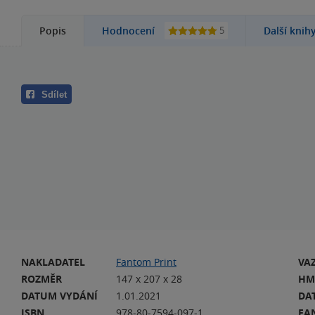
5
Popis
Hodnocení
Další knih
Sdílet
NAKLADATEL
Fantom Print
VA
ROZMĚR
147 x 207 x 28
HM
DATUM VYDÁNÍ
1.01.2021
DA
ISBN
978-80-7594-097-1
EA