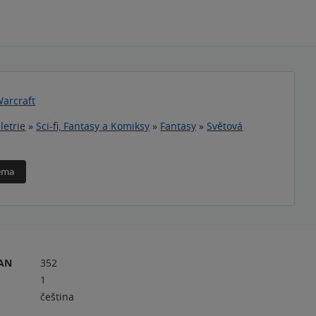
Warcraft
letrie
»
Sci-fi, Fantasy a Komiksy
»
Fantasy
»
Světová
téma
RAN
352
1
čeština