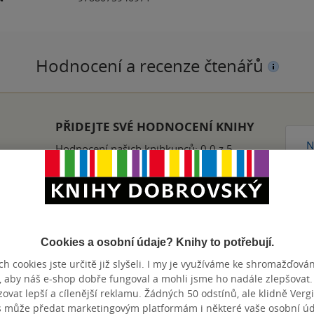
Hodnocení a recenze čtenářů
PŘIDEJTE SVÉ HODNOCENÍ KNIHY
N
Hodnocení našich knihkupců: 0.0 z 5
Cookies a osobní údaje? Knihy to potřebují.
h cookies jste určitě již slyšeli. I my je využíváme ke shromažďován
Přidat hodnocení
, aby náš e-shop dobře fungoval a mohli jsme ho nadále zlepšovat
vat lepší a cílenější reklamu. Žádných 50 odstínů, ale klidně Vergil
s může předat marketingovým platformám i některé vaše osobní úda