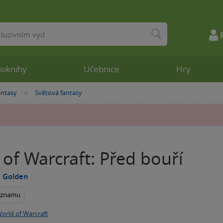
ioknihy
Učebnice
Hry
antasy
Světová fantasy
»
of Warcraft: Před bouří
e Golden
seznamu
orld of Warcraft