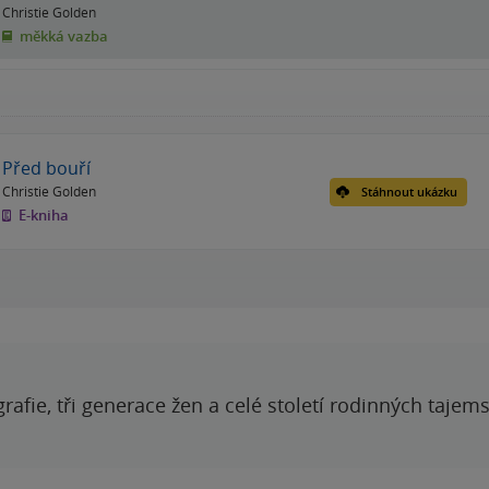
Christie Golden
měkká vazba
Před bouří
Christie Golden
Stáhnout ukázku
E-kniha
grafie, tři generace žen a celé století rodinných tajem