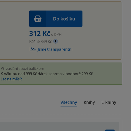
Do košíku
312 Kč
s DPH
Běžně 349 Kč
Jsme transparentní
Při zaslání zboží balíčkem
K nákupu nad 999 Kč
dárek zdarma
v hodnotě 299 Kč
Let na měsíc
Všechny
Knihy
E-knihy