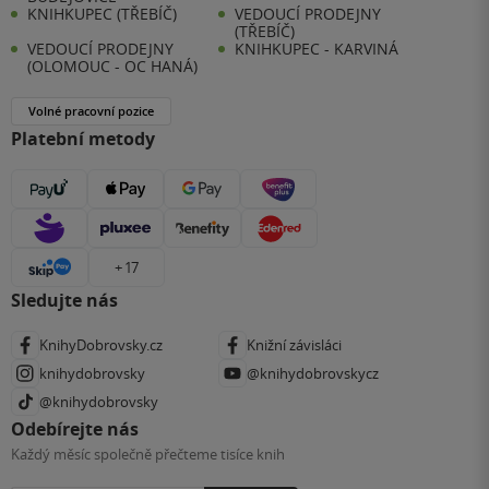
KNIHKUPEC (TŘEBÍČ)
VEDOUCÍ PRODEJNY
(TŘEBÍČ)
VEDOUCÍ PRODEJNY
KNIHKUPEC - KARVINÁ
(OLOMOUC - OC HANÁ)
Volné pracovní pozice
Platební metody
+ 17
Sledujte nás
KnihyDobrovsky.cz
Knižní závisláci
knihydobrovsky
@knihydobrovskycz
@knihydobrovsky
Odebírejte nás
Každý měsíc společně přečteme tisíce knih