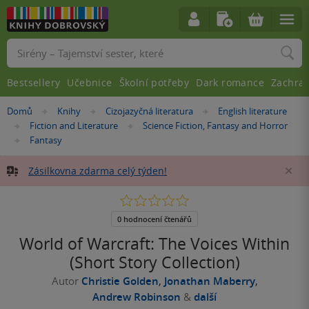
Vyhledávání
Bestsellery
Učebnice
Školní potřeby
Dark romance
Zachra
Nacházíte
Domů
Knihy
Cizojazyčná literatura
English literature
»
»
»
se
Fiction and Literature
Science Fiction, Fantasy and Horror
»
»
zde:
Fantasy
»
Zásilkovna zdarma celý týden!
Za
0.0
z
5
0 hodnocení čtenářů
hvězdiček
World of Warcraft: The Voices Within
(Short Story Collection)
Autor
Christie Golden
,
Jonathan Maberry
,
Andrew Robinson
&
další