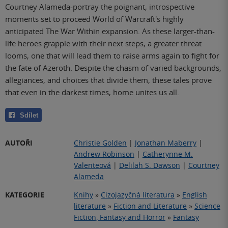
Courtney Alameda-portray the poignant, introspective
moments set to proceed World of Warcraft's highly
anticipated The War Within expansion. As these larger-than-
life heroes grapple with their next steps, a greater threat
looms, one that will lead them to raise arms again to fight for
the fate of Azeroth. Despite the chasm of varied backgrounds,
allegiances, and choices that divide them, these tales prove
that even in the darkest times, home unites us all.
Sdílet
AUTOŘI
Christie Golden
|
Jonathan Maberry
|
Andrew Robinson
|
Catherynne M.
Valenteová
|
Delilah S. Dawson
|
Courtney
Alameda
KATEGORIE
Knihy
»
Cizojazyčná literatura
»
English
literature
»
Fiction and Literature
»
Science
Fiction, Fantasy and Horror
»
Fantasy