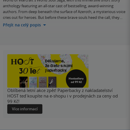
World of Warcraft's World Soul Saga, with this immersive short story
anthology featuring an all-star cast of bestselling, award-winning
authors. From deep beneath the surface of Azeroth, a mysterious voice
cries out for heroes. But before these brave souls heed the call, they…
Přejít na celý popis
Oblíbená letní akce zpět! Paperbacky z nakladatelství
HOST teď koupíte na e-shopu i v prodejnách za ceny od
99 Kč!
Více informací