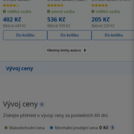
Burns
4.0
4.6
5.0
z
z
z
měkká vazba
pevná vazba
měkká vazba
5
5
5
hvězdiček
hvězdiček
hvězdiček
402 Kč
536 Kč
205 Kč
Běžně
449 Kč
Běžně
599 Kč
Běžně
229 Kč
Do košíku
Do košíku
Do košíku
Všechny knihy autora
Vývoj ceny
Vývoj ceny
Získejte přehled o vývoji ceny za posledních 60 dní.
0 Kč
Maloobchodní cena
Minimální prodejní cena: