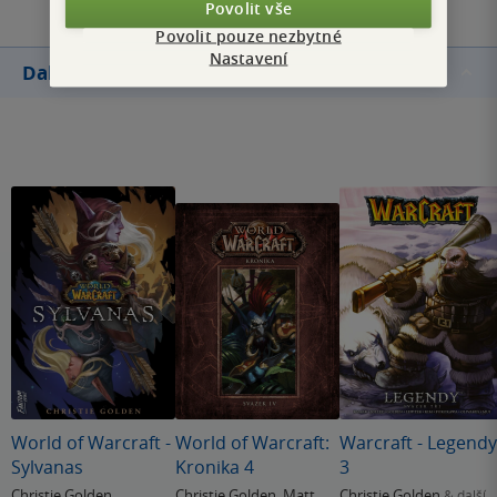
Povolit vše
Povolit pouze nezbytné
Nastavení
Další knihy autora
World of Warcraft -
World of Warcraft:
Warcraft - Legendy
Sylvanas
Kronika 4
3
Christie Golden
Christie Golden
,
Matt
Christie Golden
& další