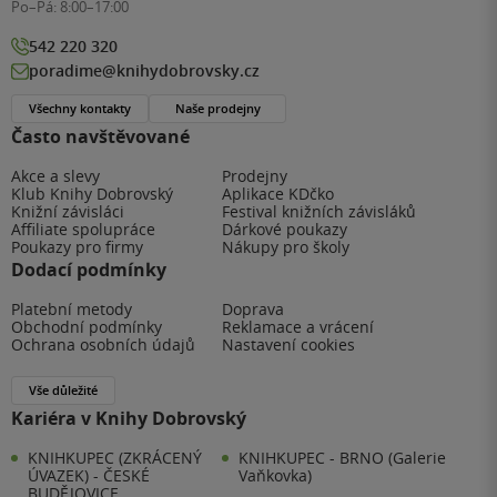
Po–Pá:
8:00–17:00
542 220 320
poradime@knihydobrovsky.cz
Všechny kontakty
Naše prodejny
Často navštěvované
Akce a slevy
Prodejny
Klub Knihy Dobrovský
Aplikace KDčko
Knižní závisláci
Festival knižních závisláků
Affiliate spolupráce
Dárkové poukazy
Poukazy pro firmy
Nákupy pro školy
Dodací podmínky
Platební metody
Doprava
Obchodní podmínky
Reklamace a vrácení
Ochrana osobních údajů
Nastavení cookies
Vše důležité
Kariéra v Knihy Dobrovský
KNIHKUPEC (ZKRÁCENÝ
KNIHKUPEC - BRNO (Galerie
ÚVAZEK) - ČESKÉ
Vaňkovka)
BUDĚJOVICE