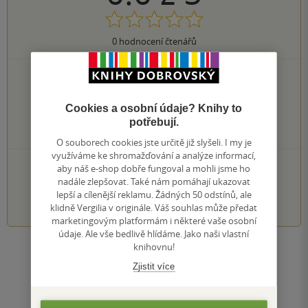
0
hodnocení čtenářů
0×
5 hvězdiček
0×
4 hvězdičky
0×
3 hvězdičky
Cookies a osobní údaje? Knihy to
0×
2 hvězdičky
potřebují.
0×
1 hvezdička
O souborech cookies jste určitě již slyšeli. I my je
využíváme ke shromažďování a analýze informací,
PŘIDEJTE SVÉ HODNOCENÍ KNIHY
aby náš e-shop dobře fungoval a mohli jsme ho
nadále zlepšovat. Také nám pomáhají ukazovat
lepší a cílenější reklamu. Žádných 50 odstínů, ale
1
2
3
4
5
klidně Vergilia v originále. Váš souhlas může předat
marketingovým platformám i některé vaše osobní
údaje. Ale vše bedlivě hlídáme. Jako naši vlastní
knihovnu!
Zobrazit všechna hodnocení
Zjistit více
Přidat hodnocení