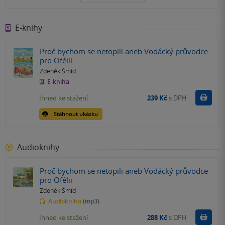
E-knihy
Proč bychom se netopili aneb Vodácký průvodce
pro Ofélii
Zdeněk Šmíd
E-kniha
Koupit
Ihned ke stažení
239 Kč
s DPH
Stáhnout ukázku
Audioknihy
Proč bychom se netopili aneb Vodácký průvodce
pro Ofélii
Zdeněk Šmíd
Audiokniha
(mp3)
Koupit
Ihned ke stažení
288 Kč
s DPH