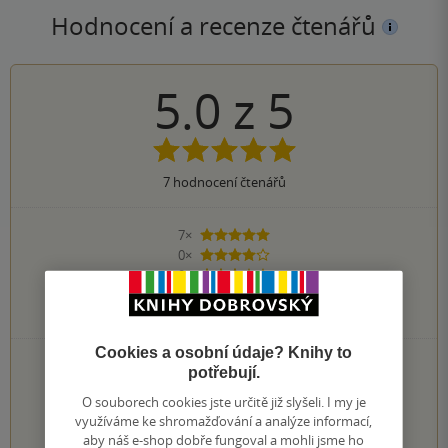
Hodnocení a recenze čtenářů
5.0
z
5
7
hodnocení čtenářů
7×
5 hvězdiček
0×
4 hvězdičky
0×
3 hvězdičky
0×
2 hvězdičky
0×
1 hvezdička
Cookies a osobní údaje? Knihy to
PŘIDEJTE SVÉ HODNOCENÍ KNIHY
potřebují.
Hodnocení našich knihkupců: 0.0 z 5
O souborech cookies jste určitě již slyšeli. I my je
využíváme ke shromažďování a analýze informací,
aby náš e-shop dobře fungoval a mohli jsme ho