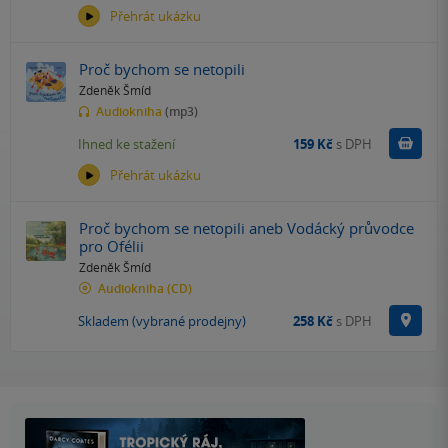
Přehrát ukázku
Proč bychom se netopili
Zdeněk Šmíd
Audiokniha
(mp3)
Koupit
Ihned ke stažení
159 Kč
s DPH
Přehrát ukázku
Proč bychom se netopili aneb Vodácký průvodce
pro Ofélii
Zdeněk Šmíd
Audiokniha
(CD)
Na p
Skladem (vybrané prodejny)
258 Kč
s DPH