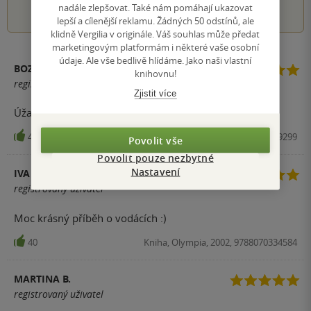
1
2
3
4
5
nadále zlepšovat. Také nám pomáhají ukazovat
lepší a cílenější reklamu. Žádných 50 odstínů, ale
klidně Vergilia v originále. Váš souhlas může předat
marketingovým platformám i některé vaše osobní
údaje. Ale vše bedlivě hlídáme. Jako naši vlastní
BOZKOBOB MARTIN VANĚK
knihovnu!
registrovaný uživatel
Zjistit více
Úžasné, vtipné, pohodové čtení. Vracím se.
44
Kniha, Olympia, 2004, 9788070339299
Povolit vše
Povolit pouze nezbytné
Nastavení
IVA BURDOVÁ
registrovaný uživatel
Moc krásný příběh o vodácích :)
40
Kniha, Olympia, 2002, 9788070334584
MARTINA B.
registrovaný uživatel