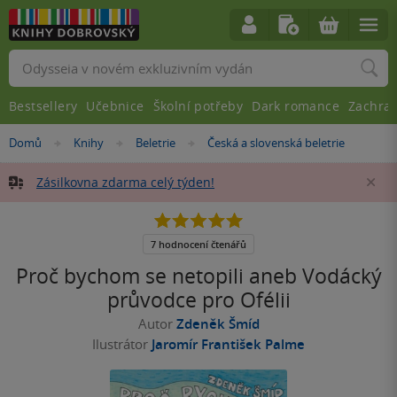
Vyhledávání
Bestsellery
Učebnice
Školní potřeby
Dark romance
Zachra
Nacházíte
Domů
Knihy
Beletrie
Česká a slovenská beletrie
»
»
»
se
zde:
Zásilkovna zdarma celý týden!
Za
5.0
z
5
7 hodnocení čtenářů
hvězdiček
Proč bychom se netopili aneb Vodácký
průvodce pro Ofélii
Autor
Zdeněk Šmíd
Ilustrátor
Jaromír František Palme