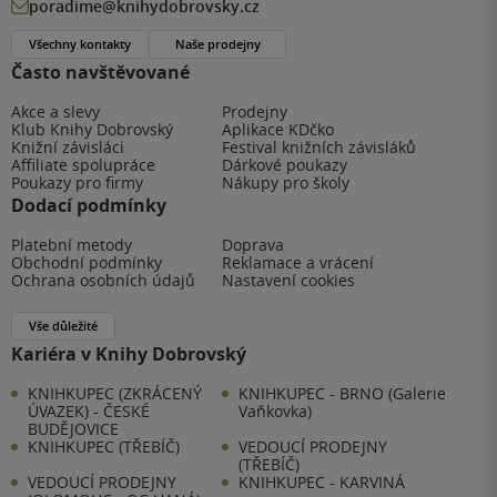
poradime@knihydobrovsky.cz
Všechny kontakty
Naše prodejny
Často navštěvované
Akce a slevy
Prodejny
Klub Knihy Dobrovský
Aplikace KDčko
Knižní závisláci
Festival knižních závisláků
Affiliate spolupráce
Dárkové poukazy
Poukazy pro firmy
Nákupy pro školy
Dodací podmínky
Platební metody
Doprava
Obchodní podmínky
Reklamace a vrácení
Ochrana osobních údajů
Nastavení cookies
Vše důležité
Kariéra v Knihy Dobrovský
KNIHKUPEC (ZKRÁCENÝ
KNIHKUPEC - BRNO (Galerie
ÚVAZEK) - ČESKÉ
Vaňkovka)
BUDĚJOVICE
KNIHKUPEC (TŘEBÍČ)
VEDOUCÍ PRODEJNY
(TŘEBÍČ)
VEDOUCÍ PRODEJNY
KNIHKUPEC - KARVINÁ