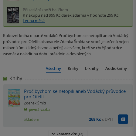
Při zaslání zboží balíčkem
K nákupu nad 999 Kč
dárek zdarma
v hodnotě 299 Kč
Let na měsíc
Kultovní kniha o partě vodáků Proč bychom se netopili aneb Vodácký
průvodce pro Ofélii spisovatele Zdenka Šmída se vrací. Je určená nejen
milovníkům klidných vod a peřejí, ale všem, kteří se chtějí od srdce
zasmát a naladit na dobu prázdnin a dovolených.
Všechny
Knihy
E-knihy
Audioknihy
Knihy
Proč bychom se netopili aneb Vodácký průvodce
pro Ofélii
Zdeněk Šmíd
pevná vazba
Do k
Skladem
268 Kč
s DPH
Zobrazit
více
(+3)