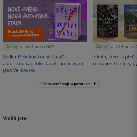
Články
Články
Úterý 4. srpna 2026
Úterý 4. srpna
Radka Třeštíková otevírá další
7 knih, které si přečí
autorskou kapitolu. Nový román vydá
romance, thrillery, d
jako Velikovsky
Články, které stojí za pozornost
Viděli jste