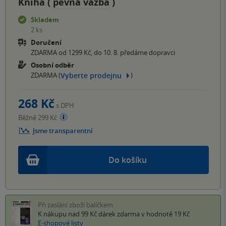
Kniha (
pevná vazba
)
Skladem
2 ks
Doručení
ZDARMA od 1299 Kč, do 10. 8. předáme dopravci
Osobní odběr
Vyberte prodejnu
ZDARMA (
)
268 Kč
s DPH
Běžně 299 Kč
Jsme transparentní
Do košíku
Při zaslání zboží balíčkem
K nákupu nad 99 Kč
dárek zdarma
v hodnotě 19 Kč
E-shopové listy