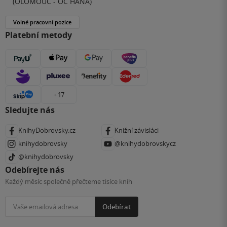
(OLOMOUC - OC HANÁ)
Volné pracovní pozice
Platební metody
+ 17
Sledujte nás
KnihyDobrovsky.cz
Knižní závisláci
knihydobrovsky
@knihydobrovskycz
@knihydobrovsky
Odebírejte nás
Každý měsíc společně přečteme tisíce knih
Odebírat