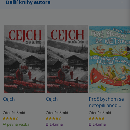
Další knihy autora
Cejch
Cejch
Proč bychom se
netopili aneb
Vodácký průvodce
Zdeněk Šmíd
Zdeněk Šmíd
Zdeněk Šmíd
pro Ofélii
4.3
4.3
5.0
z
z
z
pevná vazba
E-kniha
E-kniha
5
5
5
hvězdiček
hvězdiček
hvězdiček