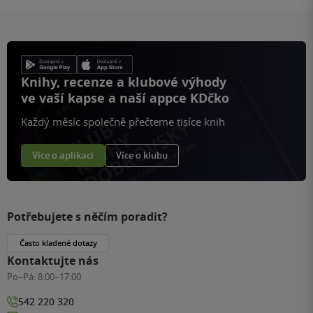
Knihy, recenze a klubové výhody
ve vaší kapse a naší appce KDčko
Každý měsíc společně přečteme tisíce knih
Více o aplikaci
Více o klubu
Potřebujete s něčím poradit?
Často kladené dotazy
Kontaktujte nás
Po–Pá:
8:00–17:00
542 220 320