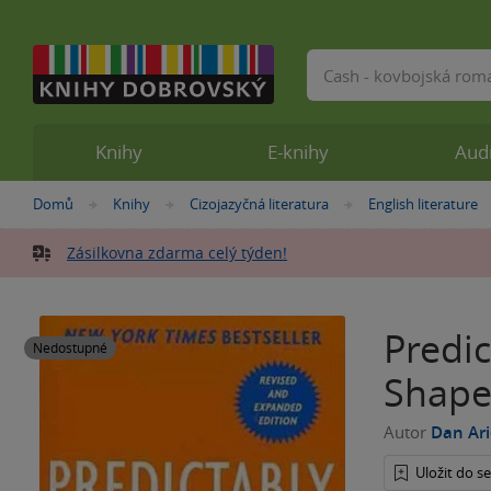
Vyhledávání
Knihy
E-knihy
Aud
Nacházíte
Domů
Knihy
Cizojazyčná literatura
English literature
»
»
»
se
zde:
Zásilkovna zdarma celý týden!
Predic
Nedostupné
Shape
Autor
Dan Ari
Uložit do 