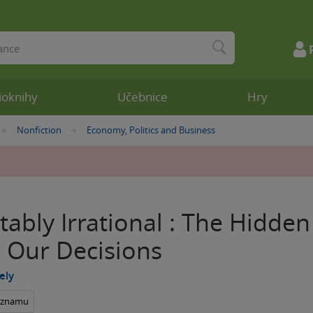
ioknihy
Učebnice
Hry
Nonfiction
Economy, Politics and Business
»
»
tably Irrational : The Hidde
 Our Decisions
ely
seznamu