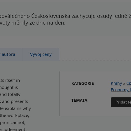
poválečného Československa zachycuje osudy jedné 
ivoty měnily ze dne na den.
y autora
Vývoj ceny
s itself in
KATEGORIE
Knihy
»
Ci
thought is
Economy, 
and totally
TÉMATA
rs and presents
Přidat 
 He explains why
 the workplace,
pirin cannot,
er judgement.