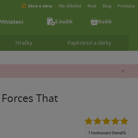
Akce a slevy
Vše důležité
Klub
Blog
Prodejny
E-košík
Košík
Přihlášení
Hračky
Papírnictví a dárky
Zav
n Forces That
5.0
z
5
1 hodnocení čtenářů