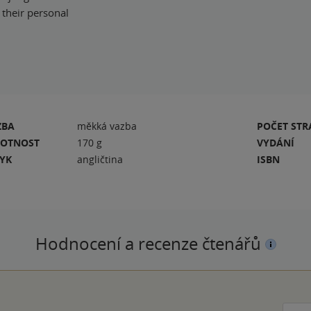
 their personal
ZBA
měkká vazba
POČET ST
OTNOST
170 g
VYDÁNÍ
ZYK
angličtina
ISBN
Hodnocení a recenze čtenářů