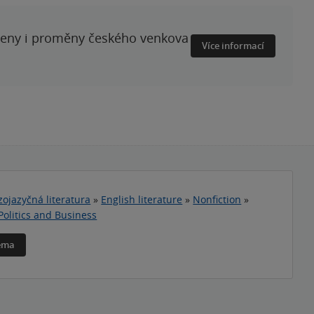
ženy i proměny českého venkova
Více informací
zojazyčná literatura
»
English literature
»
Nonfiction
»
Politics and Business
téma