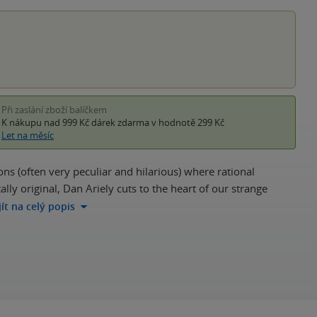
hvěz
Při zaslání zboží balíčkem
K nákupu nad 999 Kč
dárek zdarma
v hodnotě 299 Kč
Let na měsíc
ions (often very peculiar and hilarious) where rational
ly original, Dan Ariely cuts to the heart of our strange
jít na celý popis