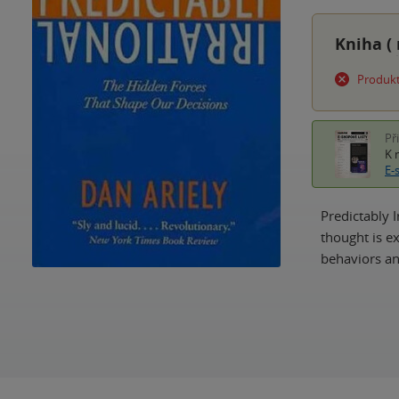
Kniha (
Produkt
Př
K 
E-
Predictably I
thought is e
behaviors an