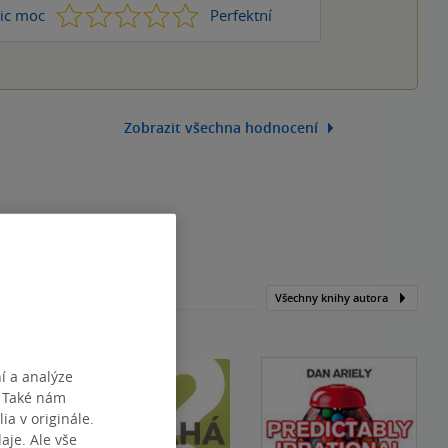
1
2
3
4
5
ic moc
Perfektní
Zobrazit všechna hodnocení
Všechny knihy autora
í a analýze
. Také nám
ia v originále.
je. Ale vše