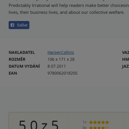
Predictably Irrational will help readers make better choicesin
lives, their business lives, and about our collective welfare.
Sdílet
NAKLADATEL
HarperCollins
VA
ROZMĚR
106 x 171 x 28
HM
DATUM VYDÁNÍ
8.07.2011
JA
EAN
9780062018205
5.0
z
5
1×
5 hvězdiček
0×
4 hvězdičky