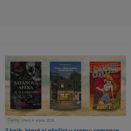
Články
Úterý 4. srpna 2026
7 knih, které si přečíst v srpnu: romance,