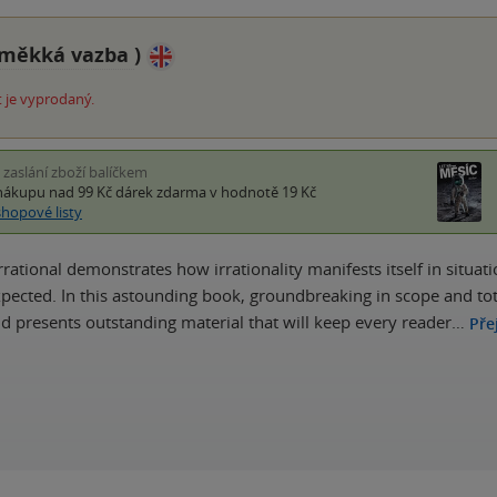
měkká vazba
)
 je vyprodaný.
i zaslání zboží balíčkem
nákupu nad 99 Kč
dárek zdarma
v hodnotě 19 Kč
shopové listy
rrational demonstrates how irrationality manifests itself in situat
xpected. In this astounding book, groundbreaking in scope and total
d presents outstanding material that will keep every reader…
Pře