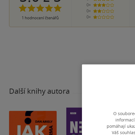
0×
3 hvězdičky
0×
2 hvězdičky
0×
1
hodnocení čtenářů
1 hvezdička
Další knihy autora
O souborec
informací
pomáhají ukazo
Váš souhla