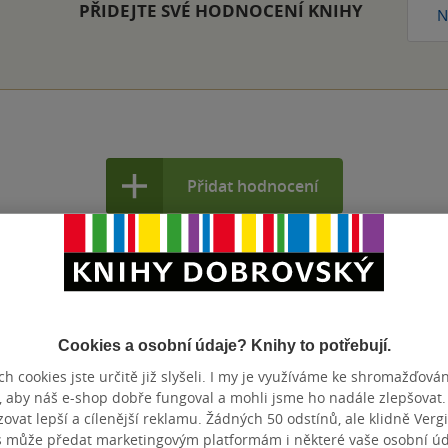
PŘIDEJTE SVÉ HODNOCENÍ KNIHY
N
Přidat hodnocení
Cookies a osobní údaje? Knihy to potřebují.
h cookies jste určitě již slyšeli. I my je využíváme ke shromažďován
, aby náš e-shop dobře fungoval a mohli jsme ho nadále zlepšovat
vat lepší a cílenější reklamu. Žádných 50 odstínů, ale klidně Vergil
s může předat marketingovým platformám i některé vaše osobní úda