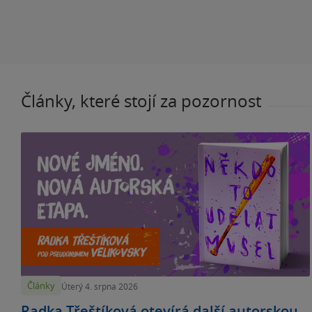
Články, které stojí za pozornost
Články
Úterý 4. srpna 2026
Radka Třeštíková otevírá další autorskou