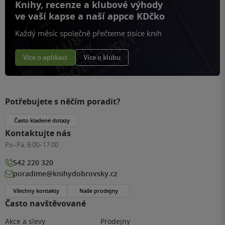
Knihy, recenze a klubové výhody
ve vaší kapse a naší appce KDčko
Každý měsíc společně přečteme tisíce knih
Více o aplikaci
Více o klubu
Potřebujete s něčím poradit?
Často kladené dotazy
Kontaktujte nás
Po–Pá:
8:00–17:00
542 220 320
poradime@knihydobrovsky.cz
Všechny kontakty
Naše prodejny
Často navštěvované
Akce a slevy
Prodejny