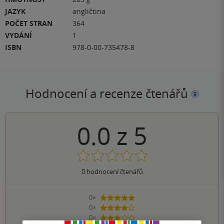
JAZYK
angličtina
POČET STRAN
364
VYDÁNÍ
1
ISBN
978-0-00-735478-8
Hodnocení a recenze čtenářů
0.0
z
5
0
hodnocení čtenářů
0×
5 hvězdiček
0×
4 hvězdičky
0×
3 hvězdičky