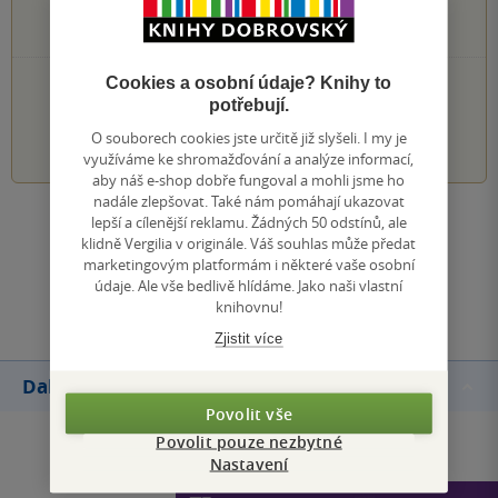
0×
2 hvězdičky
0×
1 hvezdička
PŘIDEJTE SVÉ HODNOCENÍ KNIHY
Cookies a osobní údaje? Knihy to
potřebují.
1
2
3
4
5
O souborech cookies jste určitě již slyšeli. I my je
využíváme ke shromažďování a analýze informací,
aby náš e-shop dobře fungoval a mohli jsme ho
nadále zlepšovat. Také nám pomáhají ukazovat
lepší a cílenější reklamu. Žádných 50 odstínů, ale
Zobrazit všechna hodnocení
klidně Vergilia v originále. Váš souhlas může předat
marketingovým platformám i některé vaše osobní
údaje. Ale vše bedlivě hlídáme. Jako naši vlastní
Přidat hodnocení
knihovnu!
Zjistit více
Další knihy autora
Povolit vše
Povolit pouze nezbytné
Nastavení