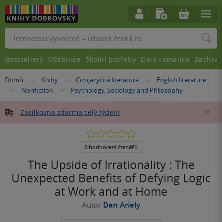
Vyhledávání
Bestsellery
Učebnice
Školní potřeby
Dark romance
Zachra
Nacházíte
Domů
Knihy
Cizojazyčná literatura
English literature
»
»
»
se
Nonfiction
Psychology, Sociology and Philosophy
»
»
zde:
Zásilkovna zdarma celý týden!
Za
0.0
z
5
0 hodnocení čtenářů
hvězdiček
The Upside of Irrationality : The
Unexpected Benefits of Defying Logic
at Work and at Home
Autor
Dan Ariely