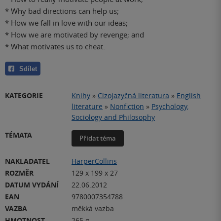
* Why bad directions can help us;
* How we fall in love with our ideas;
* How we are motivated by revenge; and
* What motivates us to cheat.
Sdílet
KATEGORIE
Knihy
»
Cizojazyčná literatura
»
English
literature
»
Nonfiction
»
Psychology,
Sociology and Philosophy
TÉMATA
Přidat téma
NAKLADATEL
HarperCollins
ROZMĚR
129 x 199 x 27
DATUM VYDÁNÍ
22.06.2012
EAN
9780007354788
VAZBA
měkká vazba
HMOTNOST
265 g