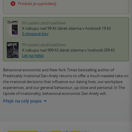
Produkt je vyprodaný.
Při zaslání zboží balíčkem
K nákupu nad 99 Kč
dárek zdarma
v hodnotě 19 Kč
E-shopové listy
Při zaslání zboží balíčkem
K nákupu nad 999 Kč
dárek zdarma
v hodnotě 299 Kč
Let na měsíc
Behavioral economist and New York Times bestselling author of
Predictably Irrational Dan Ariely returns to offer a much-needed take on
the irrational decisions that influence our dating lives, our workplace
experiences, and our general behaviour, up close and personal. In The
Upside of Irrationality, behavioral economist Dan Ariely will…
Přejít na celý popis