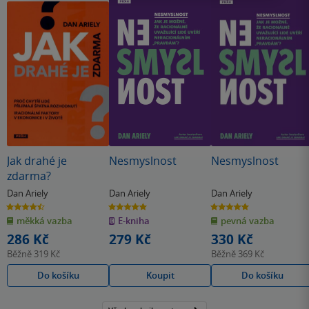
Jak drahé je
Nesmyslnost
Nesmyslnost
zdarma?
Dan Ariely
Dan Ariely
Dan Ariely
4.5
5.0
5.0
z
z
z
měkká vazba
E-kniha
pevná vazba
5
5
5
hvězdiček
hvězdiček
hvězdiček
286 Kč
279 Kč
330 Kč
Běžně
319 Kč
Běžně
369 Kč
Do košíku
Koupit
Do košíku