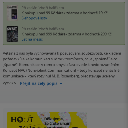
Při zaslání zboží balíčkem
K nákupu nad 99 Kč
dárek zdarma
v hodnotě 19 Kč
E-shopové listy
Při zaslání zboží balíčkem
K nákupu nad 999 Kč
dárek zdarma
v hodnotě 299 Kč
Let na měsíc
Většina z nás byla vychovávána k posuzování, soutěživosti, ke kladení
požadavků a ke komunikaci s lidmi v termínech, co je „správné“ a co
„špatné“. Komunikace v tomto smyslu často vede k nedorozuměním.
Koncept NVC (Nonviolent Communication) – tedy koncept nenásilné
komunikace – který rozvinul M. B. Rosenberg, představuje ucelený
výcvik v…
Přejít na celý popis