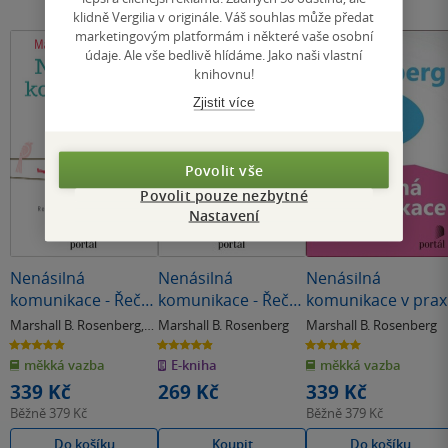
klidně Vergilia v originále. Váš souhlas může předat
marketingovým platformám i některé vaše osobní
údaje. Ale vše bedlivě hlídáme. Jako naši vlastní
knihovnu!
Zjistit více
Povolit vše
Povolit pouze nezbytné
Nastavení
Nenásilná
Nenásilná
Nenásilná
komunikace - Řeč
komunikace - Řeč
komunikace v prax
života
života
Marshall B. Rosenberg
,
Marshall B. Rosenberg
Marshall B. Rosenberg
Jonathan Rosenberg
4.9
4.9
5.0
z
z
z
měkká vazba
E-kniha
měkká vazba
5
5
5
hvězdiček
hvězdiček
hvězdiček
339 Kč
269 Kč
339 Kč
Běžně
379 Kč
Běžně
379 Kč
Do košíku
Koupit
Do košíku