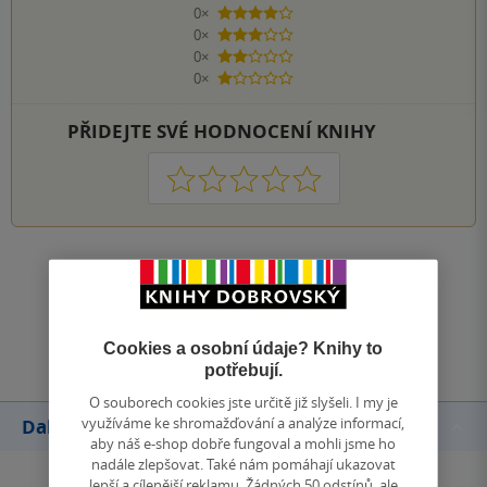
0×
4 hvězdičky
0×
3 hvězdičky
0×
2 hvězdičky
0×
1 hvezdička
PŘIDEJTE SVÉ HODNOCENÍ KNIHY
1
2
3
4
5
Zobrazit všechna hodnocení
Přidat hodnocení
Cookies a osobní údaje? Knihy to
potřebují.
O souborech cookies jste určitě již slyšeli. I my je
využíváme ke shromažďování a analýze informací,
Další knihy autora
aby náš e-shop dobře fungoval a mohli jsme ho
nadále zlepšovat. Také nám pomáhají ukazovat
lepší a cílenější reklamu. Žádných 50 odstínů, ale