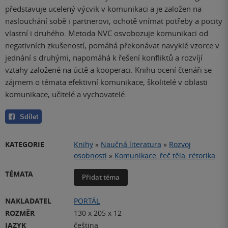
představuje ucelený výcvik v komunikaci a je založen na
naslouchání sobě i partnerovi, ochotě vnímat potřeby a pocity
vlastní i druhého. Metoda NVC osvobozuje komunikaci od
negativních zkušeností, pomáhá překonávat navyklé vzorce v
jednání s druhými, napomáhá k řešení konfliktů a rozvíjí
vztahy založené na úctě a kooperaci. Knihu ocení čtenáři se
zájmem o témata efektivní komunikace, školitelé v oblasti
komunikace, učitelé a vychovatelé.
Sdílet
KATEGORIE
Knihy
»
Naučná literatura
»
Rozvoj
osobnosti
»
Komunikace, řeč těla, rétorika
TÉMATA
Přidat téma
NAKLADATEL
PORTÁL
ROZMĚR
130 x 205 x 12
JAZYK
čeština