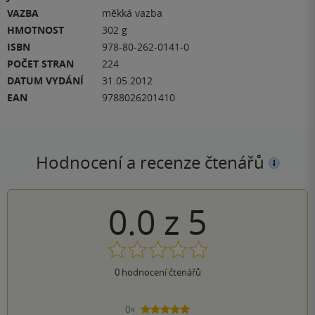
VAZBA
měkká vazba
HMOTNOST
302 g
ISBN
978-80-262-0141-0
POČET STRAN
224
DATUM VYDÁNÍ
31.05.2012
EAN
9788026201410
Hodnocení a recenze čtenářů
0.0
z
5
0
hodnocení čtenářů
0×
5 hvězdiček