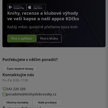
Knihy, recenze a klubové výhody
ve vaší kapse a naší appce KDčko
Každý měsíc společně přečteme tisíce knih
Více o aplikaci
Více o klubu
Potřebujete s něčím poradit?
Často kladené dotazy
Kontaktujte nás
Po–Pá:
8:00–17:00
542 220 320
poradime@knihydobrovsky.cz
Všechny kontakty
Naše prodejny