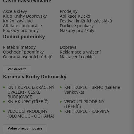
Často navštěvované
Akce a slevy
Prodejny
Klub Knihy Dobrovský
Aplikace KDčko
Knižní závisláci
Festival knižních závisláků
Affiliate spolupráce
Dárkové poukazy
Poukazy pro firmy
Nákupy pro školy
Dodací podmínky
Platební metody
Doprava
Obchodní podmínky
Reklamace a vrácení
Ochrana osobních údajů
Nastavení cookies
Vše důležité
Kariéra v Knihy Dobrovský
KNIHKUPEC (ZKRÁCENÝ
KNIHKUPEC - BRNO (Galerie
ÚVAZEK) - ČESKÉ
Vaňkovka)
BUDĚJOVICE
KNIHKUPEC (TŘEBÍČ)
VEDOUCÍ PRODEJNY
(TŘEBÍČ)
VEDOUCÍ PRODEJNY
KNIHKUPEC - KARVINÁ
(OLOMOUC - OC HANÁ)
Volné pracovní pozice