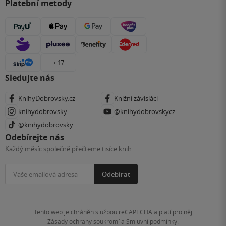
Platební metody
+ 17
Sledujte nás
KnihyDobrovsky.cz
Knižní závisláci
knihydobrovsky
@knihydobrovskycz
@knihydobrovsky
Odebírejte nás
Každý měsíc společně přečteme tisíce knih
Odebírat
Tento web je chráněn službou reCAPTCHA a platí pro něj
Zásady ochrany soukromí
a
Smluvní podmínky
.