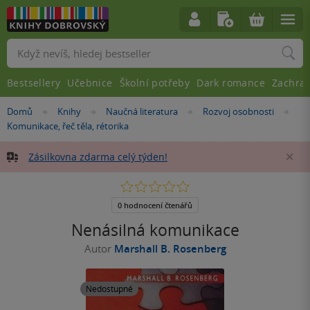
Vyhledávání
Bestsellery
Učebnice
Školní potřeby
Dark romance
Zachra
Nacházíte
Domů
Knihy
Naučná literatura
Rozvoj osobnosti
»
»
»
»
se
Komunikace, řeč těla, rétorika
zde:
Zásilkovna zdarma celý týden!
Za
0.0
z
5
0 hodnocení čtenářů
hvězdiček
Nenásilná komunikace
Autor
Marshall B. Rosenberg
Nedostupné