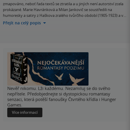
zmapováno, neboť řada textů se ztratila a u jiných není autorství zcela
prokázané. Marie Havránková a Milan Jankovič se soustředili na
humoresky a satiry z Haškova zralého tvůrčího období (1905-1923) a v…
Přejít na celý popis
Nevěř nikomu. Lži každému. Nezamiluj se do svého
nepřítele. Předobjednejte si dystopickou romantasy
senzaci, která potěší fanoušky Čtvrtého křídla i Hunger
Games.
Více informací