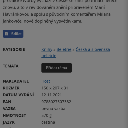
prozaické tvorby vychází v České knižnici po třinácti letech
znovu, a to v revidovaném znění připraveném Marií
Havránkovou a spolu s původním komentářem Milana
Jankoviče, nově doplněný vysvětlivkami.
Sdílet
KATEGORIE
Knihy
»
Beletrie
»
Česká a slovenská
beletrie
TÉMATA
Přidat téma
NAKLADATEL
Host
ROZMĚR
150 x 207 x 31
DATUM VYDÁNÍ
12.11.2021
EAN
9788027507382
VAZBA
pevná vazba
HMOTNOST
570 g
JAZYK
čeština