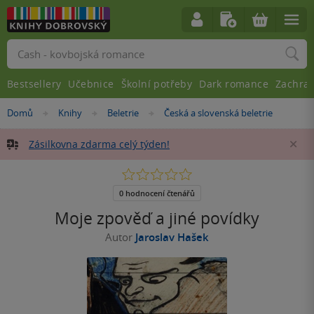
Vyhledávání
Bestsellery
Učebnice
Školní potřeby
Dark romance
Zachra
Nacházíte
Domů
Knihy
Beletrie
Česká a slovenská beletrie
»
»
»
se
zde:
Zásilkovna zdarma celý týden!
Za
0.0
z
5
0 hodnocení čtenářů
hvězdiček
Moje zpověď a jiné povídky
Autor
Jaroslav Hašek