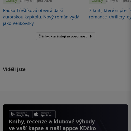
Články
Články
Úterý 4. srpna 2026
Úterý 4. srpna
Radka Třeštíková otevírá další
7 knih, které si přečí
autorskou kapitolu. Nový román vydá
romance, thrillery, d
jako Velikovsky
Články, které stojí za pozornost
Viděli jste
Knihy, recenze a klubové výhody
ve vaší kapse a naší appce KDčko