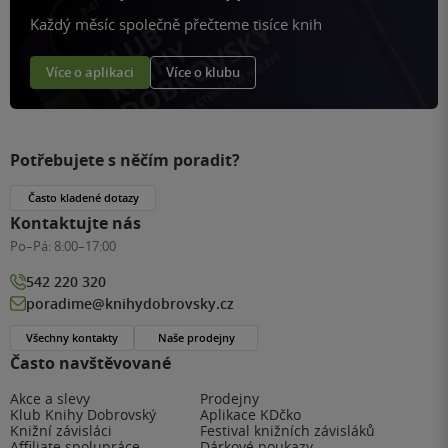
Každý měsíc společně přečteme tisíce knih
Více o aplikaci
Více o klubu
Potřebujete s něčím poradit?
Často kladené dotazy
Kontaktujte nás
Po–Pá:
8:00–17:00
542 220 320
poradime@knihydobrovsky.cz
Všechny kontakty
Naše prodejny
Často navštěvované
Akce a slevy
Prodejny
Klub Knihy Dobrovský
Aplikace KDčko
Knižní závisláci
Festival knižních závisláků
Affiliate spolupráce
Dárkové poukazy