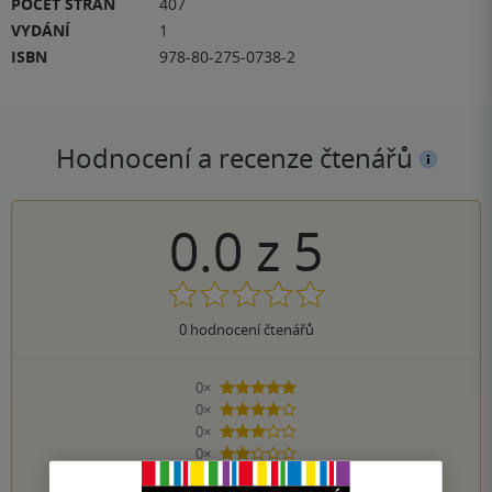
POČET STRAN
407
VYDÁNÍ
1
ISBN
978-80-275-0738-2
Hodnocení a recenze čtenářů
0.0
z
5
0
hodnocení čtenářů
0×
5 hvězdiček
0×
4 hvězdičky
0×
3 hvězdičky
0×
2 hvězdičky
0×
1 hvezdička