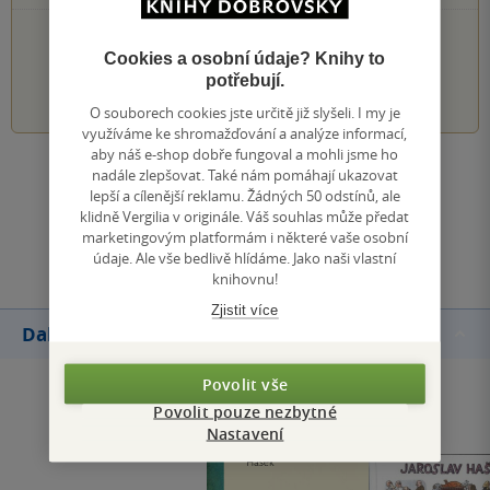
PŘIDEJTE SVÉ HODNOCENÍ KNIHY
Cookies a osobní údaje? Knihy to
potřebují.
1
2
3
4
5
O souborech cookies jste určitě již slyšeli. I my je
využíváme ke shromažďování a analýze informací,
aby náš e-shop dobře fungoval a mohli jsme ho
nadále zlepšovat. Také nám pomáhají ukazovat
Zobrazit všechna hodnocení
lepší a cílenější reklamu. Žádných 50 odstínů, ale
klidně Vergilia v originále. Váš souhlas může předat
marketingovým platformám i některé vaše osobní
Přidat hodnocení
údaje. Ale vše bedlivě hlídáme. Jako naši vlastní
knihovnu!
Zjistit více
Další knihy autora
Povolit vše
Povolit pouze nezbytné
Nastavení