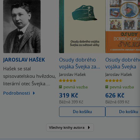
JAROSLAV HAŠEK
Osudy dobrého
Osudy dobréh
vojáka Švejka za
vojáka Švejka
Hašek se stal
světové války
Jaroslav Hašek
Jaroslav Hašek
spisovatelskou hvězdou,
4.7
4.6
literární otec Švejka.
z
z
pevná vazba
pevná vazba
5
5
hvězdiček
hvězdiček
Jedinečný mystifikátor,
Podrobnosti
319 Kč
626 Kč
který se oddával toulkám
Běžně
399 Kč
Běžně
699 Kč
po celé Evropě. Bohém,
Do košíku
Do košíku
který rád seděl u piva či
vystupoval v kabaretu.
Všechny knihy autora
Ikona české literatury,
král satiry a humoru.