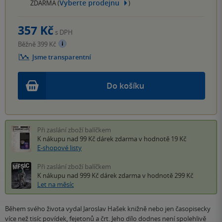
Vyberte prodejnu
ZDARMA (
)
357 Kč
s DPH
Běžně 399 Kč
Jsme transparentní
Do košíku
Při zaslání zboží balíčkem
K nákupu nad 99 Kč
dárek zdarma
v hodnotě 19 Kč
E-shopové listy
Při zaslání zboží balíčkem
K nákupu nad 999 Kč
dárek zdarma
v hodnotě 299 Kč
Let na měsíc
Během svého života vydal Jaroslav Hašek knižně nebo jen časopisecky
více než tisíc povídek, fejetonů a črt. Jeho dílo dodnes není spolehlivě