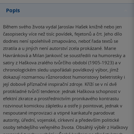
Popis
Během svého života vydal Jaroslav Hašek knižně nebo jen
časopisecky více než tisíc povídek, fejetonů a črt. Jeho dílo
dodnes není spolehlivě zmapováno, neboť řada textů se
ztratila a u jiných není autorství zcela prokázané. Marie
Havránková a Milan Jankovič se soustředili na humoresky a
satiry z Haškova zralého tvůrčího období (1905-1923) a v
chronologickém sledu uspořádali povídkový výbor, jímž
dokazují rozmarnou různorodost humoristovy beletristiky i
její dobově příznačné inspirační zdroje. Kříží se v ní dvě
protikladné tvůrčí tendence: jednak Haškova schopnost v
efektní zkratce a prostřednictvím pronikavého kontrastu
rozvinout komickou zápletku a ostře ji pointovat, jednak v
nespoutané improvizaci a vtipné karikatuře parodovat
autority, úřední, vojenské, církevní a především politické
osoby tehdejšího veřejného života. Obsáhlý výběr z Haškovy