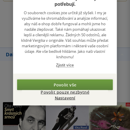
potřebují.
Zobrazit všechna hodnocení
O souborech cookies jste určitě již slyšeli. I my je
využíváme ke shromažďování a analýze informací,
aby náš e-shop dobře fungoval a mohli jsme ho
Přidat hodnocení
nadále zlepšovat. Také nám pomáhají ukazovat
lepší a cílenější reklamu. Žádných 50 odstínů, ale
klidně Vergilia v originále. Váš souhlas může předat
marketingovým platformám i některé vaše osobní
údaje. Ale vše bedlivě hlídáme. Jako naši vlastní
Další knihy autora
knihovnu!
Zjistit více
Povolit vše
Povolit pouze nezbytné
Nastavení