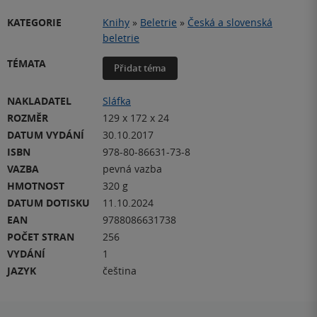
KATEGORIE
Knihy
»
Beletrie
»
Česká a slovenská
beletrie
TÉMATA
Přidat téma
NAKLADATEL
Sláfka
ROZMĚR
129 x 172 x 24
DATUM VYDÁNÍ
30.10.2017
ISBN
978-80-86631-73-8
VAZBA
pevná vazba
HMOTNOST
320 g
DATUM DOTISKU
11.10.2024
EAN
9788086631738
POČET STRAN
256
VYDÁNÍ
1
JAZYK
čeština