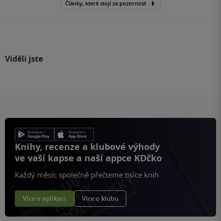
Články, které stojí za pozornost
Viděli jste
Knihy, recenze a klubové výhody
ve vaší kapse a naší appce KDčko
Každý měsíc společně přečteme tisíce knih
Více o aplikaci
Více o klubu