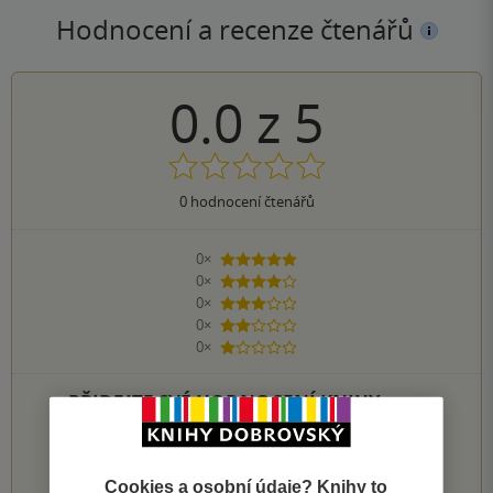
Hodnocení a recenze čtenářů
0.0
z
5
0
hodnocení čtenářů
0×
5 hvězdiček
0×
4 hvězdičky
0×
3 hvězdičky
0×
2 hvězdičky
0×
1 hvezdička
PŘIDEJTE SVÉ HODNOCENÍ KNIHY
1
2
3
4
5
Cookies a osobní údaje? Knihy to