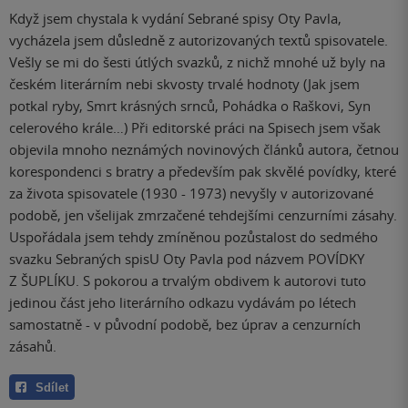
Když jsem chystala k vydání Sebrané spisy Oty Pavla,
vycházela jsem důsledně z autorizovaných textů spisovatele.
Vešly se mi do šesti útlých svazků, z nichž mnohé už byly na
českém literárním nebi skvosty trvalé hodnoty (Jak jsem
potkal ryby, Smrt krásných srnců, Pohádka o Raškovi, Syn
celerového krále…) Při editorské práci na Spisech jsem však
objevila mnoho neznámých novinových článků autora, četnou
korespondenci s bratry a především pak skvělé povídky, které
za života spisovatele (1930 - 1973) nevyšly v autorizované
podobě, jen všelijak zmrzačené tehdejšími cenzurními zásahy.
Uspořádala jsem tehdy zmíněnou pozůstalost do sedmého
svazku Sebraných spisU Oty Pavla pod názvem POVÍDKY
Z ŠUPLÍKU. S pokorou a trvalým obdivem k autorovi tuto
jedinou část jeho literárního odkazu vydávám po létech
samostatně - v původní podobě, bez úprav a cenzurních
zásahů.
Sdílet