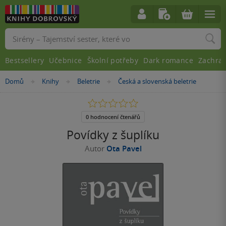
Vyhledávání
Bestsellery
Učebnice
Školní potřeby
Dark romance
Zachra
Nacházíte
Domů
Knihy
Beletrie
Česká a slovenská beletrie
»
»
»
se
zde:
0.0
z
5
0 hodnocení čtenářů
hvězdiček
Povídky z šuplíku
Autor
Ota Pavel