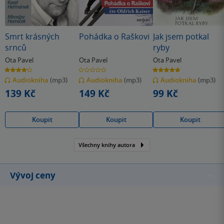
Smrt krásných
Pohádka o Raškovi
Jak jsem potkal
srnců
ryby
Ota Pavel
Ota Pavel
Ota Pavel
4.2
0.0
4.7
z
z
z
Audiokniha
(mp3)
Audiokniha
(mp3)
Audiokniha
(mp3)
5
5
5
hvězdiček
hvězdiček
hvězdiček
139 Kč
149 Kč
99 Kč
Koupit
Koupit
Koupit
Všechny knihy autora
Vývoj ceny