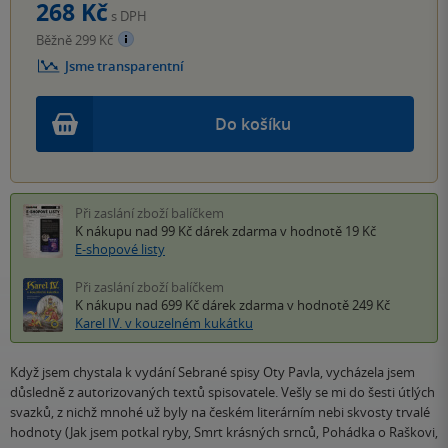
268 Kč
s DPH
Běžně 299 Kč
Jsme transparentní
Do košíku
Při zaslání zboží balíčkem
K nákupu nad 99 Kč
dárek zdarma
v hodnotě 19 Kč
E-shopové listy
Při zaslání zboží balíčkem
K nákupu nad 699 Kč
dárek zdarma
v hodnotě 249 Kč
Karel IV. v kouzelném kukátku
Když jsem chystala k vydání Sebrané spisy Oty Pavla, vycházela jsem
důsledně z autorizovaných textů spisovatele. Vešly se mi do šesti útlých
svazků, z nichž mnohé už byly na českém literárním nebi skvosty trvalé
hodnoty (Jak jsem potkal ryby, Smrt krásných srnců, Pohádka o Raškovi,