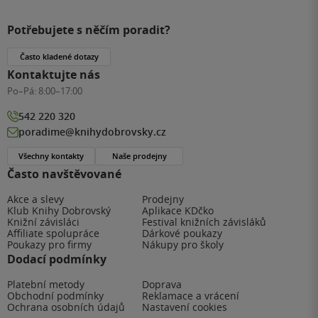
Potřebujete s něčím poradit?
Často kladené dotazy
Kontaktujte nás
Po–Pá:
8:00–17:00
542 220 320
poradime@knihydobrovsky.cz
Všechny kontakty
Naše prodejny
Často navštěvované
Akce a slevy
Prodejny
Klub Knihy Dobrovský
Aplikace KDčko
Knižní závisláci
Festival knižních závisláků
Affiliate spolupráce
Dárkové poukazy
Poukazy pro firmy
Nákupy pro školy
Dodací podmínky
Platební metody
Doprava
Obchodní podmínky
Reklamace a vrácení
Ochrana osobních údajů
Nastavení cookies