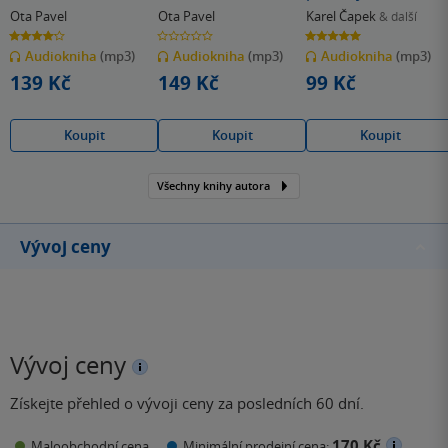
Ota Pavel
Ota Pavel
Karel Čapek
& další
4.2
0.0
5.0
z
z
z
Audiokniha
(mp3)
Audiokniha
(mp3)
Audiokniha
(mp3)
5
5
5
hvězdiček
hvězdiček
hvězdiček
139 Kč
149 Kč
99 Kč
Koupit
Koupit
Koupit
Všechny knihy autora
Vývoj ceny
Vývoj ceny
Získejte přehled o vývoji ceny za posledních 60 dní.
170 Kč
Maloobchodní cena
Minimální prodejní cena: