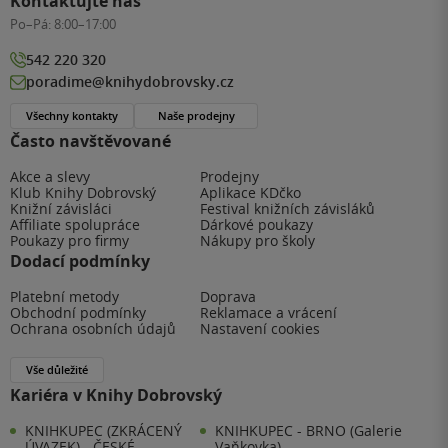
Kontaktujte nás
Po–Pá:
8:00–17:00
542 220 320
poradime@knihydobrovsky.cz
Všechny kontakty
Naše prodejny
Často navštěvované
Akce a slevy
Prodejny
Klub Knihy Dobrovský
Aplikace KDčko
Knižní závisláci
Festival knižních závisláků
Affiliate spolupráce
Dárkové poukazy
Poukazy pro firmy
Nákupy pro školy
Dodací podmínky
Platební metody
Doprava
Obchodní podmínky
Reklamace a vrácení
Ochrana osobních údajů
Nastavení cookies
Vše důležité
Kariéra v Knihy Dobrovský
KNIHKUPEC (ZKRÁCENÝ
KNIHKUPEC - BRNO (Galerie
ÚVAZEK) - ČESKÉ
Vaňkovka)