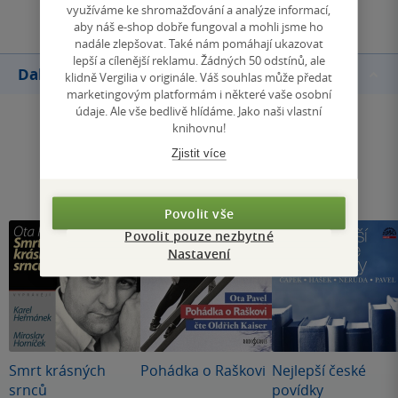
využíváme ke shromažďování a analýze informací,
aby náš e-shop dobře fungoval a mohli jsme ho
nadále zlepšovat. Také nám pomáhají ukazovat
lepší a cílenější reklamu. Žádných 50 odstínů, ale
Další knihy autora
klidně Vergilia v originále. Váš souhlas může předat
marketingovým platformám i některé vaše osobní
údaje. Ale vše bedlivě hlídáme. Jako naši vlastní
knihovnu!
Zjistit více
Povolit vše
Povolit pouze nezbytné
Nastavení
Smrt krásných
Pohádka o Raškovi
Nejlepší české
srnců
povídky