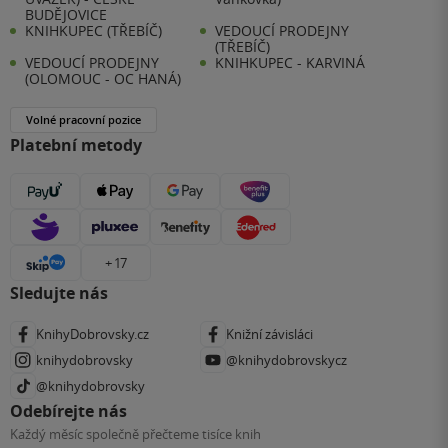
BUDĚJOVICE
KNIHKUPEC (TŘEBÍČ)
VEDOUCÍ PRODEJNY
(TŘEBÍČ)
VEDOUCÍ PRODEJNY
KNIHKUPEC - KARVINÁ
(OLOMOUC - OC HANÁ)
Volné pracovní pozice
Platební metody
+ 17
Sledujte nás
KnihyDobrovsky.cz
Knižní závisláci
knihydobrovsky
@knihydobrovskycz
@knihydobrovsky
Odebírejte nás
Každý měsíc společně přečteme tisíce knih