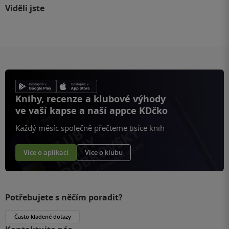
Viděli jste
Knihy, recenze a klubové výhody
ve vaší kapse a naší appce KDčko
Každý měsíc společně přečteme tisíce knih
Více o aplikaci
Více o klubu
Potřebujete s něčím poradit?
Často kladené dotazy