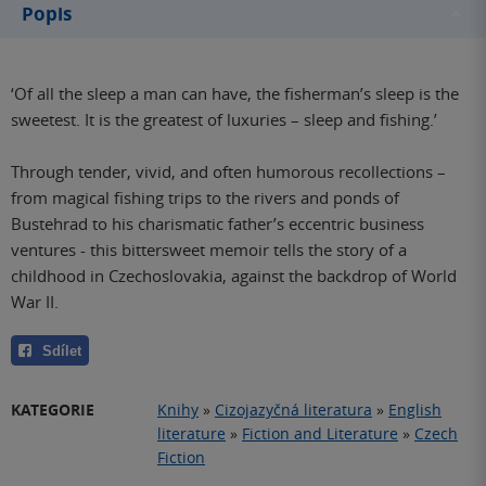
Popis
‘Of all the sleep a man can have, the fisherman’s sleep is the
sweetest. It is the greatest of luxuries – sleep
and
fishing.’
Through tender, vivid, and often humorous recollections –
from magical fishing trips to the rivers and ponds of
Bustehrad to his charismatic father’s eccentric business
ventures - this bittersweet memoir tells the story of a
childhood in Czechoslovakia, against the backdrop of World
War II.
Sdílet
KATEGORIE
Knihy
»
Cizojazyčná literatura
»
English
literature
»
Fiction and Literature
»
Czech
Fiction