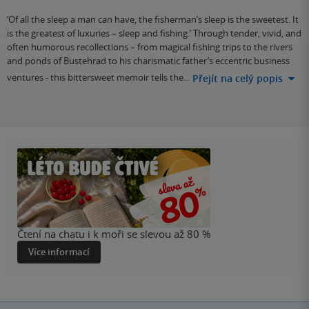
‘Of all the sleep a man can have, the fisherman’s sleep is the sweetest. It
is the greatest of luxuries – sleep and fishing.’ Through tender, vivid, and
often humorous recollections – from magical fishing trips to the rivers
and ponds of Bustehrad to his charismatic father’s eccentric business
ventures - this bittersweet memoir tells the…
Přejít na celý popis
Čtení na chatu i k moři se slevou až 80 %
Více informací