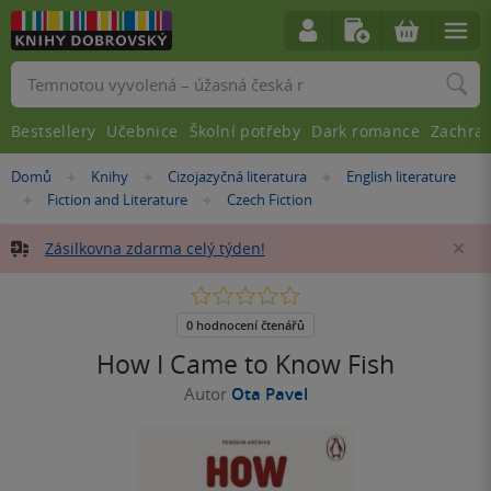
Vyhledávání
Bestsellery
Učebnice
Školní potřeby
Dark romance
Zachra
Nacházíte
Domů
Knihy
Cizojazyčná literatura
English literature
»
»
»
se
Fiction and Literature
Czech Fiction
»
»
zde:
Zásilkovna zdarma celý týden!
Za
0.0
z
5
0 hodnocení čtenářů
hvězdiček
How I Came to Know Fish
Autor
Ota Pavel