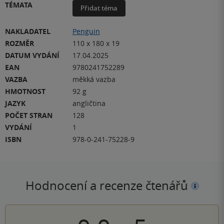
TÉMATA
Přidat téma
NAKLADATEL
Penguin
ROZMĚR
110 x 180 x 19
DATUM VYDÁNÍ
17.04.2025
EAN
9780241752289
VAZBA
měkká vazba
HMOTNOST
92 g
JAZYK
angličtina
POČET STRAN
128
VYDÁNÍ
1
ISBN
978-0-241-75228-9
Hodnocení a recenze čtenářů