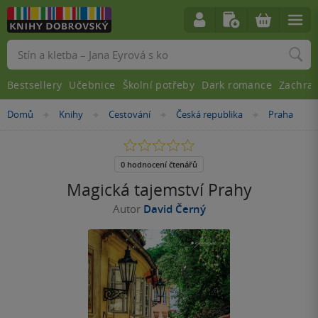
Vyhledávání
Bestsellery
Učebnice
Školní potřeby
Dark romance
Zachra
Nacházíte
Domů
Knihy
Cestování
Česká republika
Praha
»
»
»
»
se
zde:
0.0
z
5
0 hodnocení čtenářů
hvězdiček
Magická tajemství Prahy
Autor
David Černý