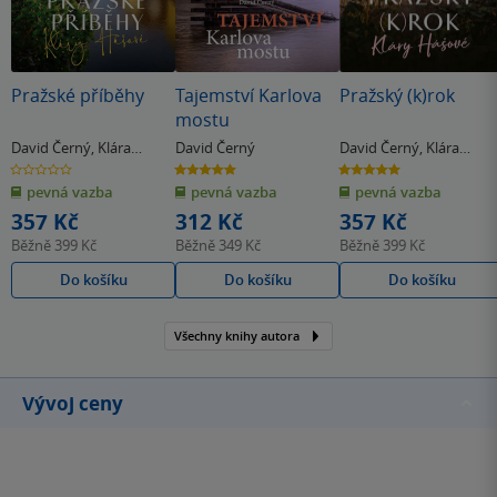
Pražské příběhy
Tajemství Karlova
Pražský (k)rok
mostu
David Černý
,
Klára
David Černý
David Černý
,
Klára
Hašová
Hašová
0.0
5.0
5.0
z
z
z
pevná vazba
pevná vazba
pevná vazba
5
5
5
hvězdiček
hvězdiček
hvězdiček
357 Kč
312 Kč
357 Kč
Běžně
399 Kč
Běžně
349 Kč
Běžně
399 Kč
Do košíku
Do košíku
Do košíku
Všechny knihy autora
Vývoj ceny