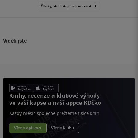
Články, které stojí za pozornost
Viděli jste
Knihy, recenze a klubové výhody
ve vaší kapse a naší appce KDčko
Každý měsíc společně přečteme tisíce knih
Více o aplikaci
Více o klubu