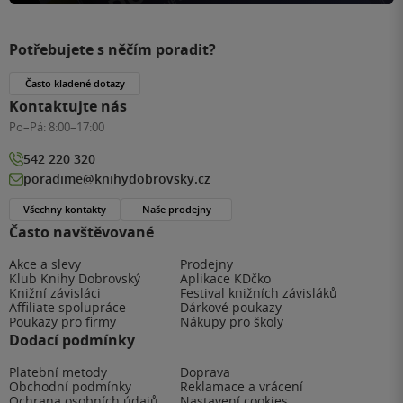
Potřebujete s něčím poradit?
Často kladené dotazy
Kontaktujte nás
Po–Pá:
8:00–17:00
542 220 320
poradime@knihydobrovsky.cz
Všechny kontakty
Naše prodejny
Často navštěvované
Akce a slevy
Prodejny
Klub Knihy Dobrovský
Aplikace KDčko
Knižní závisláci
Festival knižních závisláků
Affiliate spolupráce
Dárkové poukazy
Poukazy pro firmy
Nákupy pro školy
Dodací podmínky
Platební metody
Doprava
Obchodní podmínky
Reklamace a vrácení
Ochrana osobních údajů
Nastavení cookies