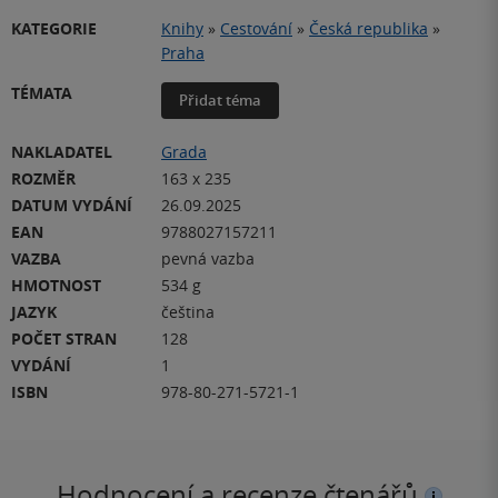
KATEGORIE
Knihy
»
Cestování
»
Česká republika
»
Praha
TÉMATA
Přidat téma
NAKLADATEL
Grada
ROZMĚR
163 x 235
DATUM VYDÁNÍ
26.09.2025
EAN
9788027157211
VAZBA
pevná vazba
HMOTNOST
534 g
JAZYK
čeština
POČET STRAN
128
VYDÁNÍ
1
ISBN
978-80-271-5721-1
Hodnocení a recenze čtenářů