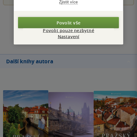
Zjistit více
Zobrazit všechna hodnocení
Povolit vše
Povolit pouze nezbytné
Přidat hodnocení
Nastavení
Další knihy autora