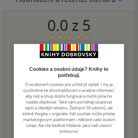
0.0
z
5
0
hodnocení čtenářů
0×
5 hvězdiček
Cookies a osobní údaje? Knihy to
0×
4 hvězdičky
potřebují.
0×
3 hvězdičky
0×
2 hvězdičky
O souborech cookies jste určitě již slyšeli. I my je
0×
1 hvezdička
využíváme ke shromažďování a analýze informací,
aby náš e-shop dobře fungoval a mohli jsme ho
nadále zlepšovat. Také nám pomáhají ukazovat
PŘIDEJTE SVÉ HODNOCENÍ KNIHY
lepší a cílenější reklamu. Žádných 50 odstínů, ale
Hodnocení našich knihkupců: 0.0 z 5
klidně Vergilia v originále. Váš souhlas může předat
marketingovým platformám i některé vaše osobní
údaje. Ale vše bedlivě hlídáme. Jako naši vlastní
1
2
3
4
5
knihovnu!