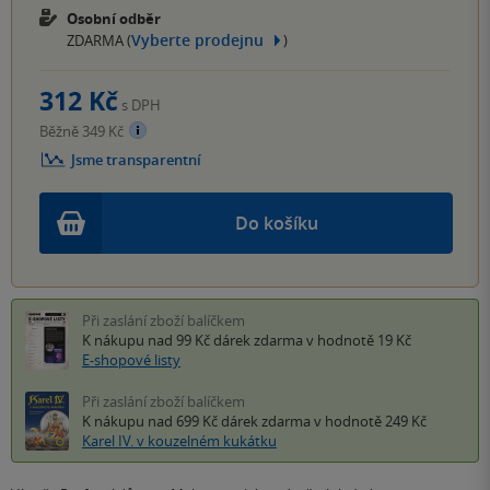
Osobní odběr
Vyberte prodejnu
ZDARMA (
)
312 Kč
s DPH
Běžně 349 Kč
Jsme transparentní
Do košíku
Při zaslání zboží balíčkem
K nákupu nad 99 Kč
dárek zdarma
v hodnotě 19 Kč
E-shopové listy
Při zaslání zboží balíčkem
K nákupu nad 699 Kč
dárek zdarma
v hodnotě 249 Kč
Karel IV. v kouzelném kukátku