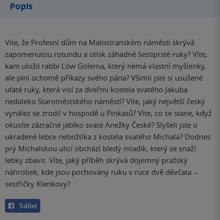
Popis
Víte, že Profesní dům na Malostranském náměstí skrývá
zapomenutou rotundu a otisk záhadné šestiprsté ruky? Víte,
kam uložil rabbi Löw Golema, který nemá vlastní myšlenky,
ale plní ochotně příkazy svého pána? Všimli jste si usušené
uťaté ruky, která visí za dveřmi kostela svatého Jakuba
nedaleko Staroměstského náměstí? Víte, jaký největší český
vynález se zrodil v hospodě u Pinkasů? Víte, co se stane, když
okusíte zázračné jablko svaté Anežky České? Slyšeli jste o
ukradené lebce nebožtíka z kostela svatého Michala? Dodnes
prý Michalskou ulicí obchází bledý mladík, který se snaží
lebky zbavit. Víte, jaký příběh skrývá dojemný pražský
náhrobek, kde jsou pochovány ruku v ruce dvě děvčata –
sestřičky Klenkovy?
Sdílet