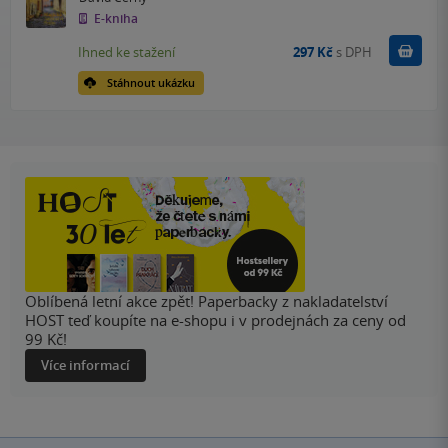
E-kniha
Koupit
Ihned ke stažení
297 Kč
s DPH
Stáhnout ukázku
Oblíbená letní akce zpět! Paperbacky z nakladatelství
HOST teď koupíte na e-shopu i v prodejnách za ceny od
99 Kč!
Více informací