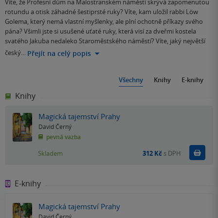
Víte, že Profesní dům na Malostranském náměstí skrývá zapomenutou
rotundu a otisk záhadné šestiprsté ruky? Víte, kam uložil rabbi Löw
Golema, který nemá vlastní myšlenky, ale plní ochotně příkazy svého
pána? Všimli jste si usušené uťaté ruky, která visí za dveřmi kostela
svatého Jakuba nedaleko Staroměstského náměstí? Víte, jaký největší
český…
Přejít na celý popis
Všechny
Knihy
E-knihy
Knihy
Magická tajemství Prahy
David Černý
pevná vazba
Do k
Skladem
312 Kč
s DPH
E-knihy
Magická tajemství Prahy
David Černý