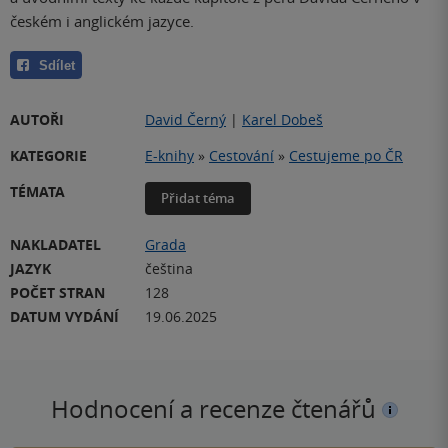
českém i anglickém jazyce.
Sdílet
AUTOŘI
David Černý
|
Karel Dobeš
KATEGORIE
E-knihy
»
Cestování
»
Cestujeme po ČR
TÉMATA
Přidat téma
NAKLADATEL
Grada
JAZYK
čeština
POČET STRAN
128
DATUM VYDÁNÍ
19.06.2025
Hodnocení a recenze čtenářů