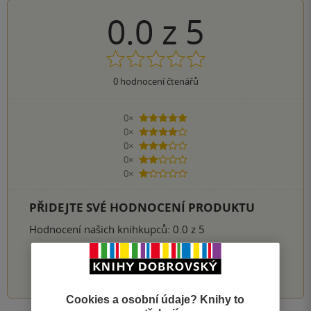
0.0
z
5
0
hodnocení čtenářů
0×
5 hvězdiček
0×
4 hvězdičky
0×
3 hvězdičky
0×
2 hvězdičky
0×
1 hvezdička
PŘIDEJTE SVÉ HODNOCENÍ PRODUKTU
Hodnocení našich knihkupců: 0.0 z 5
1
2
3
4
5
Cookies a osobní údaje? Knihy to