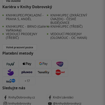
Vše důležité
Kariéra v Knihy Dobrovský
KNIHKUPEC/POKLADNÍ -
KNIHKUPEC (ZKRÁCENÝ
PRAHA 5, ANDĚL
ÚVAZEK) - ČESKÉ
BUDĚJOVICE
KNIHKUPEC - BRNO (Galerie
KNIHKUPEC (TŘEBÍČ)
Vaňkovka)
VEDOUCÍ PRODEJNY
VEDOUCÍ PRODEJNY
(TŘEBÍČ)
(OLOMOUC - OC HANÁ)
Volné pracovní pozice
Platební metody
+ 17
Sledujte nás
KnihyDobrovsky.cz
Knižní závisláci
knihydobrovsky
@knihydobrovskycz