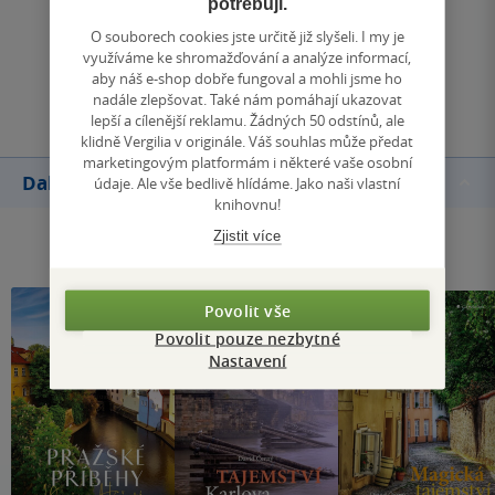
potřebují.
Zobrazit všechna hodnocení
O souborech cookies jste určitě již slyšeli. I my je
využíváme ke shromažďování a analýze informací,
aby náš e-shop dobře fungoval a mohli jsme ho
Přidat hodnocení
nadále zlepšovat. Také nám pomáhají ukazovat
lepší a cílenější reklamu. Žádných 50 odstínů, ale
klidně Vergilia v originále. Váš souhlas může předat
marketingovým platformám i některé vaše osobní
Další knihy autora
údaje. Ale vše bedlivě hlídáme. Jako naši vlastní
knihovnu!
Zjistit více
Povolit vše
Povolit pouze nezbytné
Nastavení