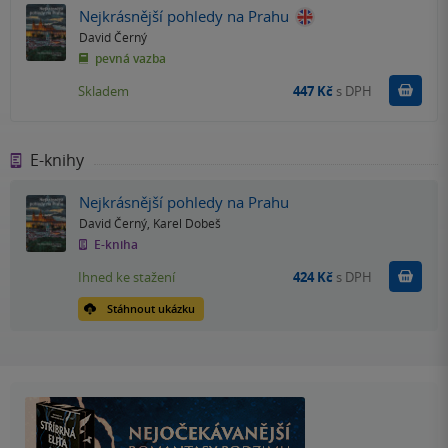
Nejkrásnější pohledy na Prahu
David Černý
pevná vazba
Do k
Skladem
447 Kč
s DPH
E-knihy
Nejkrásnější pohledy na Prahu
David Černý
,
Karel Dobeš
E-kniha
Koupit
Ihned ke stažení
424 Kč
s DPH
Stáhnout ukázku