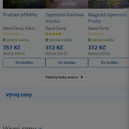
Pražské příběhy
Tajemství Karlova
Magická tajemství
mostu
Prahy
David Černý
,
Klára
David Černý
David Černý
Hašová
0.0
5.0
0.0
z
z
z
pevná vazba
pevná vazba
pevná vazba
5
5
5
hvězdiček
hvězdiček
hvězdiček
357 Kč
312 Kč
312 Kč
Běžně
399 Kč
Běžně
349 Kč
Běžně
349 Kč
Do košíku
Do košíku
Do košíku
Všechny knihy autora
Vývoj ceny
Vývoj ceny