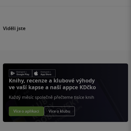
Viděli jste
Knihy, recenze a klubové výhody
ve vaší kapse a naší appce KDčko
Každý měsíc společně přečteme tisíce knih
Více o aplikaci
Více o klubu