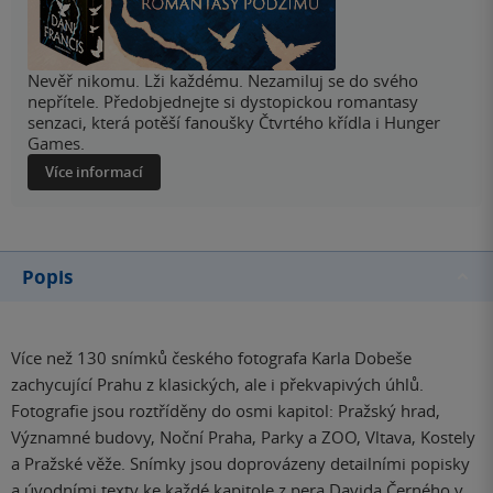
Nevěř nikomu. Lži každému. Nezamiluj se do svého
nepřítele. Předobjednejte si dystopickou romantasy
senzaci, která potěší fanoušky Čtvrtého křídla i Hunger
Games.
Více informací
Popis
Více než 130 snímků českého fotografa Karla Dobeše
zachycující Prahu z klasických, ale i překvapivých úhlů.
Fotografie jsou roztříděny do osmi kapitol: Pražský hrad,
Významné budovy, Noční Praha, Parky a ZOO, Vltava, Kostely
a Pražské věže. Snímky jsou doprovázeny detailními popisky
a úvodními texty ke každé kapitole z pera Davida Černého v