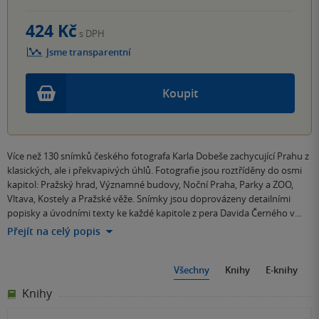
424 Kč
s DPH
Jsme transparentní
Koupit
Více než 130 snímků českého fotografa Karla Dobeše zachycující Prahu z
klasických, ale i překvapivých úhlů. Fotografie jsou roztříděny do osmi
kapitol: Pražský hrad, Významné budovy, Noční Praha, Parky a ZOO,
Vltava, Kostely a Pražské věže. Snímky jsou doprovázeny detailními
popisky a úvodními texty ke každé kapitole z pera Davida Černého v…
Přejít na celý popis
Všechny
Knihy
E-knihy
Knihy