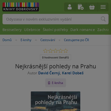
Vyhledávání
Bestsellery
Učebnice
Školní potřeby
Dark romance
Zachra
Nacházíte
Domů
E-knihy
Cestování
Cestujeme po ČR
»
»
»
se
zde:
0.0
z
5
0 hodnocení čtenářů
hvězdiček
Nejkrásnější pohledy na Prahu
Autor
David Černý
,
Karel Dobeš
E-kniha