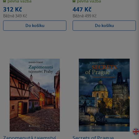
pevná vazba
pevná vazba
5
5
hvězdiček
hvězdiček
312 Kč
447 Kč
Běžně
349 Kč
Běžně
499 Kč
Do košíku
Do košíku
Zapomenutá tajemství
Secrets of Prague