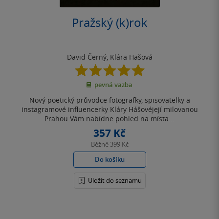
Pražský (k)rok
David Černý
,
Klára Hašová
5.0
z
pevná vazba
5
hvězdiček
Nový poetický průvodce fotografky, spisovatelky a
instagramové influencerky Kláry Hášovéjejí milovanou
Prahou Vám nabídne pohled na místa...
357 Kč
Běžně
399 Kč
Do košíku
Uložit do seznamu