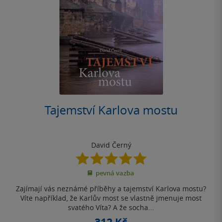
Tajemství Karlova mostu
David Černý
5.0
z
pevná vazba
5
hvězdiček
Zajímají vás neznámé příběhy a tajemství Karlova mostu?
Víte například, že Karlův most se vlastně jmenuje most
svatého Víta? A že socha...