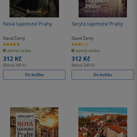
Nová tajemství Prahy
Skrytá tajemství Prahy
David Černý
David Černý
4.8
3.0
z
z
pevná vazba
pevná vazba
5
5
hvězdiček
hvězdiček
312 Kč
312 Kč
Běžně
349 Kč
Běžně
349 Kč
Do košíku
Do košíku