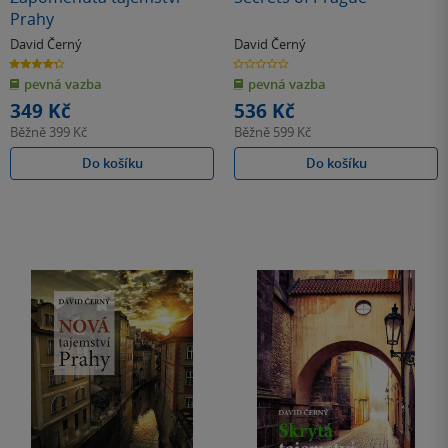
Prahy
David Černý
David Černý
4.3
0.0
z
z
pevná vazba
pevná vazba
5
5
hvězdiček
hvězdiček
349 Kč
536 Kč
Běžně
399 Kč
Běžně
599 Kč
Do košíku
Do košíku