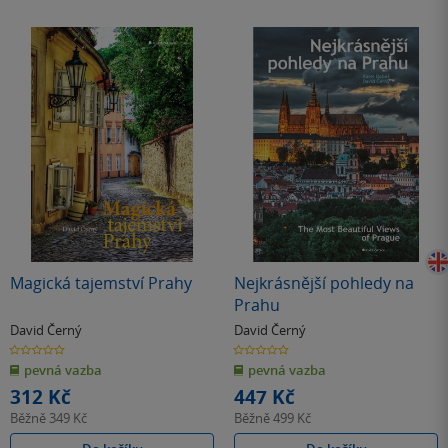
Magická tajemství Prahy
Nejkrásnější pohledy na
Prahu
David Černý
David Černý
0.0
0.0
z
z
pevná vazba
pevná vazba
5
5
hvězdiček
hvězdiček
312 Kč
447 Kč
Běžně
349 Kč
Běžně
499 Kč