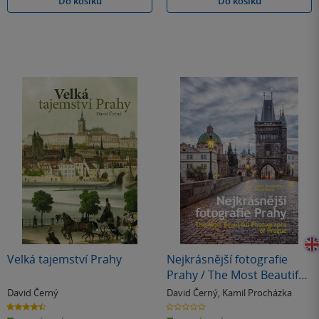
Do košíku
Do košíku
Velká tajemství Prahy
Nejkrásnější fotografie
Prahy / The Most Beautiful
Photographs of Prague
David Černý
David Černý
,
Kamil Procházka
4.5
0.0
z
z