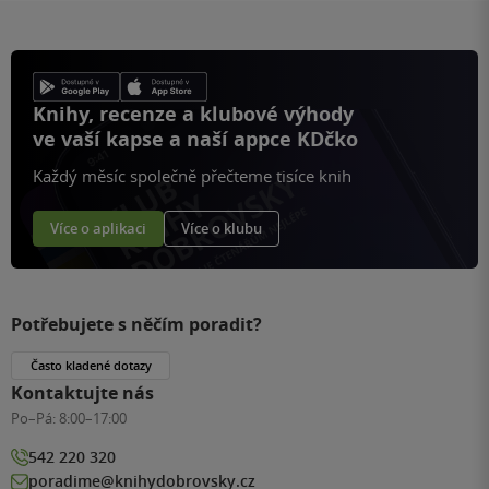
Knihy, recenze a klubové výhody
ve vaší kapse a naší appce KDčko
Každý měsíc společně přečteme tisíce knih
Více o aplikaci
Více o klubu
Potřebujete s něčím poradit?
Často kladené dotazy
Kontaktujte nás
Po–Pá:
8:00–17:00
542 220 320
poradime@knihydobrovsky.cz