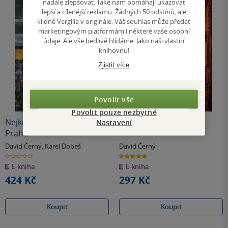
nadále zlepšovat. Také nám pomáhají ukazovat
lepší a cílenější reklamu. Žádných 50 odstínů, ale
klidně Vergilia v originále. Váš souhlas může předat
marketingovým platformám i některé vaše osobní
údaje. Ale vše bedlivě hlídáme. Jako naši vlastní
knihovnu!
Zjistit více
Povolit vše
Povolit pouze nezbytné
Nejkrásnější pohledy na
25 tajemství Prahy
Nastavení
Prahu
David Černý
,
Karel Dobeš
David Černý
0.0
4.9
z
z
E-kniha
E-kniha
5
5
hvězdiček
hvězdiček
424 Kč
297 Kč
Koupit
Koupit