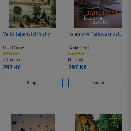
Velká tajemství Prahy
Tajemství Karlova mostu
David Černý
David Černý
4.5
5.0
z
z
E-kniha
E-kniha
5
5
hvězdiček
hvězdiček
297 Kč
297 Kč
Koupit
Koupit