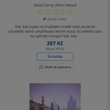
David Černý
,
Klára Hašová
0.0
z
pevná vazba
5
hvězdiček
Víte, kde byste na Pražském hradě našli Jezdecké
schodiště, které umožňovalo koním vstup do velkého sálu
na rytířské turnaje? Víte, kde...
357 Kč
Běžně
399 Kč
Do košíku
Uložit do seznamu