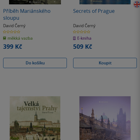
Příběh Mariánského
Secrets of Prague
sloupu
David Černý
David Černý
0.0
0.0
z
z
měkká vazba
E-kniha
5
5
hvězdiček
hvězdiček
399 Kč
509 Kč
Do košíku
Koupit