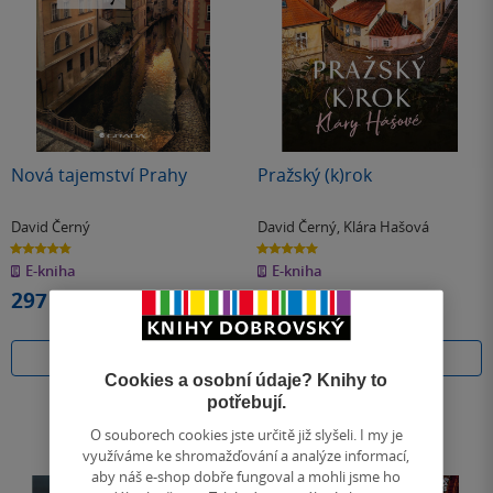
Nová tajemství Prahy
Pražský (k)rok
David Černý
David Černý
,
Klára Hašová
4.8
5.0
z
z
E-kniha
E-kniha
5
5
hvězdiček
hvězdiček
297 Kč
339 Kč
Koupit
Koupit
Cookies a osobní údaje? Knihy to
potřebují.
O souborech cookies jste určitě již slyšeli. I my je
využíváme ke shromažďování a analýze informací,
aby náš e-shop dobře fungoval a mohli jsme ho