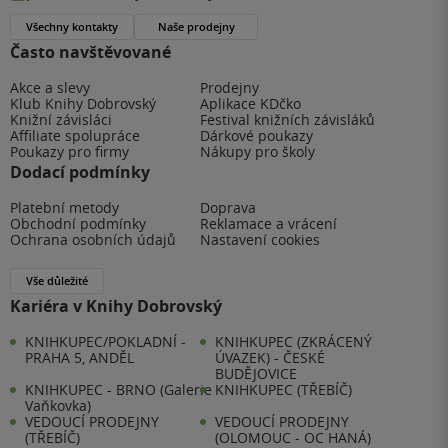
Všechny kontakty
Naše prodejny
Často navštěvované
Akce a slevy
Prodejny
Klub Knihy Dobrovský
Aplikace KDčko
Knižní závisláci
Festival knižních závisláků
Affiliate spolupráce
Dárkové poukazy
Poukazy pro firmy
Nákupy pro školy
Dodací podmínky
Platební metody
Doprava
Obchodní podmínky
Reklamace a vrácení
Ochrana osobních údajů
Nastavení cookies
Vše důležité
Kariéra v Knihy Dobrovský
KNIHKUPEC/POKLADNÍ -
KNIHKUPEC (ZKRÁCENÝ
PRAHA 5, ANDĚL
ÚVAZEK) - ČESKÉ
BUDĚJOVICE
KNIHKUPEC - BRNO (Galerie
KNIHKUPEC (TŘEBÍČ)
Vaňkovka)
VEDOUCÍ PRODEJNY
VEDOUCÍ PRODEJNY
(TŘEBÍČ)
(OLOMOUC - OC HANÁ)