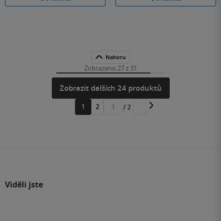
Nahoru
Zobrazeno 27 z 31
Zobrazit dalších 24 produktů
1
2
/ 2
Přejít
na
stránku
Viděli jste