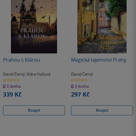
Prahou s Klárou
Magická tajemství Prahy
David Černý
,
Klára Hašová
David Černý
0.0
0.0
z
z
E-kniha
E-kniha
5
5
hvězdiček
hvězdiček
339 Kč
297 Kč
Koupit
Koupit