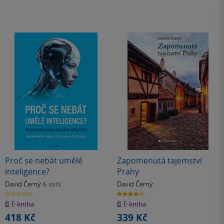
Proč se nebát umělé
Zapomenutá tajemství
inteligence?
Prahy
David Černý
David Černý
& další
0.0
4.3
z
z
E-kniha
E-kniha
5
5
hvězdiček
hvězdiček
418 Kč
339 Kč