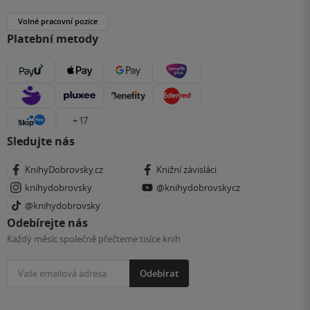
Volné pracovní pozice
Platební metody
+ 17
Sledujte nás
KnihyDobrovsky.cz
Knižní závisláci
knihydobrovsky
@knihydobrovskycz
@knihydobrovsky
Odebírejte nás
Každý měsíc společně přečteme tisíce knih
Odebírat