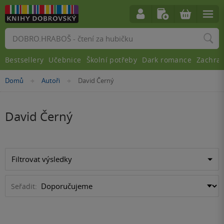
Vyhledávání
Bestsellery
Učebnice
Školní potřeby
Dark romance
Zachra
Nacházíte
Domů
Autoři
David Černý
»
»
se
zde:
David Černý
Filtrovat výsledky
Seřadit: