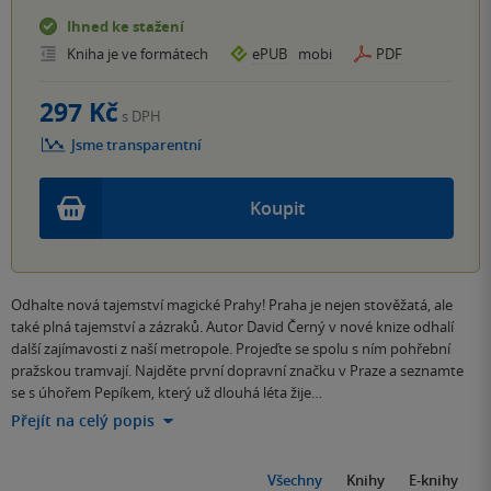
Ihned ke stažení
Kniha je ve formátech
ePUB
mobi
PDF
297 Kč
s DPH
Jsme transparentní
Koupit
Odhalte nová tajemství magické Prahy! Praha je nejen stověžatá, ale
také plná tajemství a zázraků. Autor David Černý v nové knize odhalí
další zajímavosti z naší metropole. Projeďte se spolu s ním pohřební
pražskou tramvají. Najděte první dopravní značku v Praze a seznamte
se s úhořem Pepíkem, který už dlouhá léta žije…
Přejít na celý popis
Všechny
Knihy
E-knihy