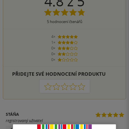
4.8
z
5
5
hodnocení čtenářů
4×
5 hvězdiček
1×
4 hvězdičky
0×
3 hvězdičky
0×
2 hvězdičky
0×
1 hvezdička
PŘIDEJTE SVÉ HODNOCENÍ PRODUKTU
1
2
3
4
5
STÁŇA
registrovaný uživatel