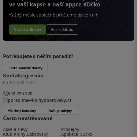
ve vaší kapse a naší appce KDčko
Každý měsíc společně přečteme tisíce knih
Více o aplikaci
Více o klubu
Potřebujete s něčím poradit?
Často kladené dotazy
Kontaktujte nás
Po–Pá:
8:00–17:00
542 220 320
poradime@knihydobrovsky.cz
Všechny kontakty
Naše prodejny
Často navštěvované
Akce a slevy
Prodejny
Klub Knihy Dobrovský
Aplikace KDčko