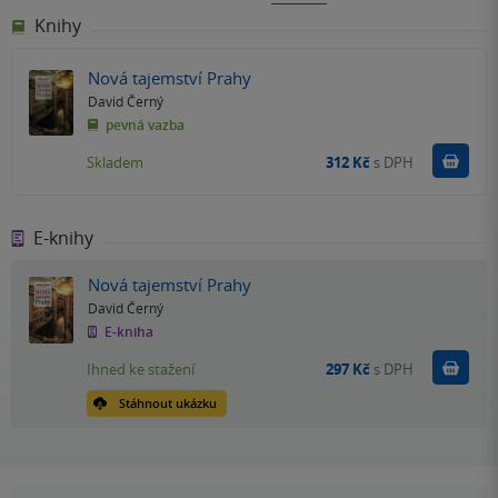
Knihy
Nová tajemství Prahy
David Černý
pevná vazba
Do k
Skladem
312 Kč
s DPH
E-knihy
Nová tajemství Prahy
David Černý
E-kniha
Koupit
Ihned ke stažení
297 Kč
s DPH
Stáhnout ukázku