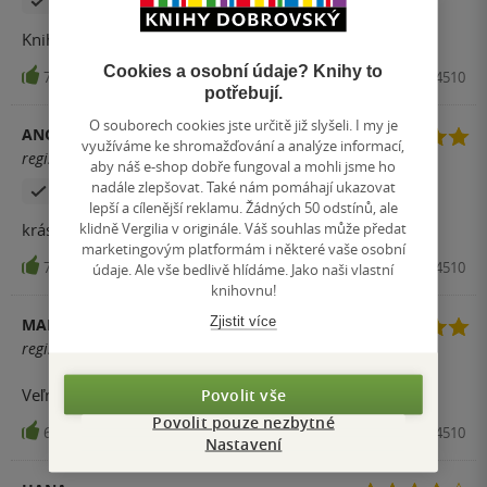
Zakoupil produkt
Kniha se čte velmi dobře.
Cookies a osobní údaje? Knihy to
7
Kniha, Grada, 2019, 9788027124510
potřebují.
O souborech cookies jste určitě již slyšeli. I my je
ANONYM
využíváme ke shromažďování a analýze informací,
registrovaný uživatel
aby náš e-shop dobře fungoval a mohli jsme ho
nadále zlepšovat. Také nám pomáhají ukazovat
Zakoupil produkt
lepší a cílenější reklamu. Žádných 50 odstínů, ale
klidně Vergilia v originále. Váš souhlas může předat
krásná
marketingovým platformám i některé vaše osobní
7
Kniha, Grada, 2019, 9788027124510
údaje. Ale vše bedlivě hlídáme. Jako naši vlastní
knihovnu!
Zjistit více
MARTINA
registrovaný uživatel
Veľmi pekná a zaujímavá kniha
Povolit vše
Povolit pouze nezbytné
6
Kniha, Grada, 2019, 9788027124510
Nastavení