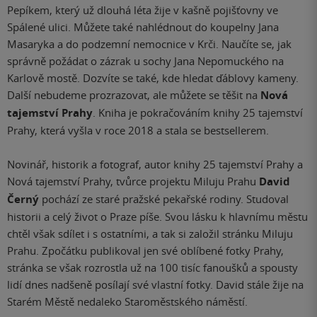
Pepíkem, který už dlouhá léta žije v kašně pojišťovny ve
Spálené ulici. Můžete také nahlédnout do koupelny Jana
Masaryka a do podzemní nemocnice v Krči. Naučíte se, jak
správně požádat o zázrak u sochy Jana Nepomuckého na
Karlově mostě. Dozvíte se také, kde hledat ďáblovy kameny.
Další nebudeme prozrazovat, ale můžete se těšit na
Nová
tajemství Prahy
. Kniha je pokračováním knihy 25 tajemství
Prahy, která vyšla v roce 2018 a stala se bestsellerem.
Novinář, historik a fotograf, autor knihy 25 tajemství Prahy a
Nová tajemství Prahy, tvůrce projektu Miluju Prahu
David
Černý
pochází ze staré pražské pekařské rodiny. Studoval
historii a celý život o Praze píše. Svou lásku k hlavnímu městu
chtěl však sdílet i s ostatními, a tak si založil stránku Miluju
Prahu. Zpočátku publikoval jen své oblíbené fotky Prahy,
stránka se však rozrostla už na 100 tisíc fanoušků a spousty
lidí dnes nadšeně posílají své vlastní fotky. David stále žije na
Starém Městě nedaleko Staroměstského náměstí.