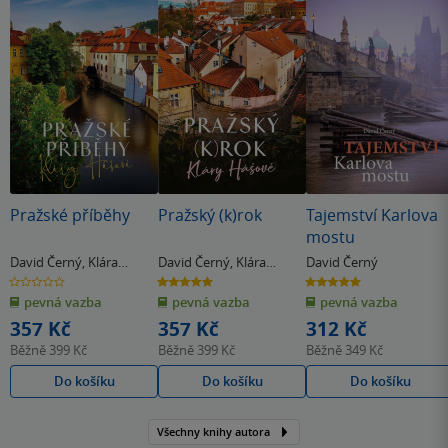
Pražské příběhy
Pražský (k)rok
Tajemství Karlova
mostu
David Černý
,
Klára
David Černý
,
Klára
David Černý
Hašová
Hašová
0.0
5.0
5.0
z
z
z
pevná vazba
pevná vazba
pevná vazba
5
5
5
hvězdiček
hvězdiček
hvězdiček
357 Kč
357 Kč
312 Kč
Běžně
399 Kč
Běžně
399 Kč
Běžně
349 Kč
Do košíku
Do košíku
Do košíku
Všechny knihy autora