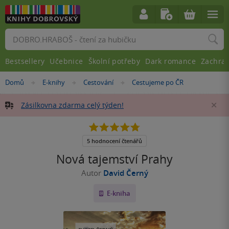
Vyhledávání
Bestsellery
Učebnice
Školní potřeby
Dark romance
Zachra
Nacházíte
Domů
E-knihy
Cestování
Cestujeme po ČR
»
»
»
se
zde:
Zásilkovna zdarma celý týden!
Za
4.8
z
5
5 hodnocení čtenářů
hvězdiček
Nová tajemství Prahy
Autor
David Černý
E-kniha