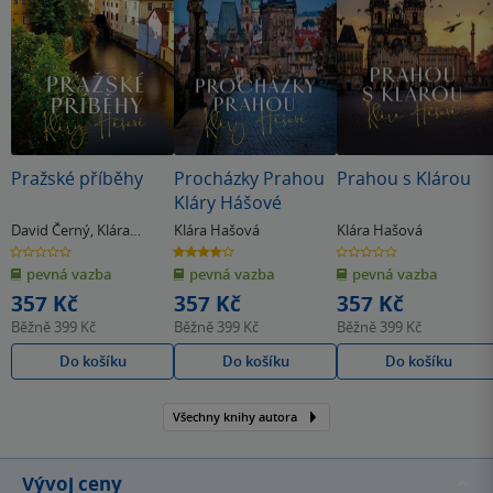
Pražské příběhy
Procházky Prahou
Prahou s Klárou
Kláry Hášové
David Černý
,
Klára
Klára Hašová
Klára Hašová
Hašová
0.0
4.0
0.0
z
z
z
pevná vazba
pevná vazba
pevná vazba
5
5
5
hvězdiček
hvězdiček
hvězdiček
357 Kč
357 Kč
357 Kč
Běžně
399 Kč
Běžně
399 Kč
Běžně
399 Kč
Do košíku
Do košíku
Do košíku
Všechny knihy autora
Vývoj ceny