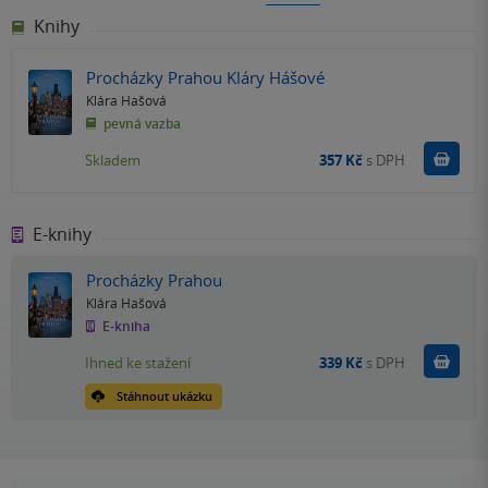
Knihy
Procházky Prahou Kláry Hášové
Klára Hašová
pevná vazba
Do k
Skladem
357 Kč
s DPH
E-knihy
Procházky Prahou
Klára Hašová
E-kniha
Koupit
Ihned ke stažení
339 Kč
s DPH
Stáhnout ukázku