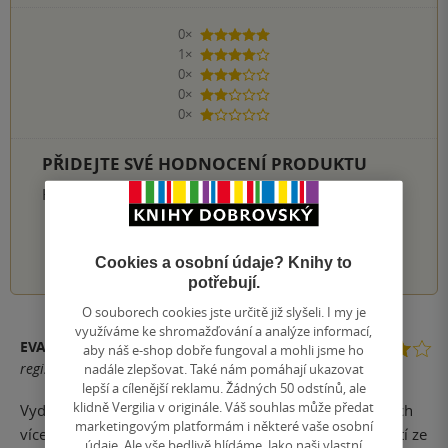
0×
5 hvězdiček
1×
4 hvězdičky
0×
3 hvězdičky
0×
2 hvězdičky
0×
1 hvezdička
PŘIDEJTE SVÉ HODNOCENÍ PRODUKTU
Hodnocení našich knihkupců: 0.0 z 5
1
2
3
4
5
Cookies a osobní údaje? Knihy to
potřebují.
O souborech cookies jste určitě již slyšeli. I my je
využíváme ke shromažďování a analýze informací,
EVA FRANCOVÁ
aby náš e-shop dobře fungoval a mohli jsme ho
registrovaný uživatel
nadále zlepšovat. Také nám pomáhají ukazovat
lepší a cílenější reklamu. Žádných 50 odstínů, ale
klidně Vergilia v originále. Váš souhlas může předat
Vydejte se s autorkou na procházku po Praze, po místech
marketingovým platformám i některé vaše osobní
více či méně známých. Dozvíte se tu spousta zajímavostí ze
údaje. Ale vše bedlivě hlídáme. Jako naši vlastní