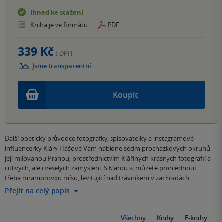
Ihned ke stažení
Kniha je ve formátu
PDF
339 Kč
s DPH
Jsme transparentní
Koupit
Další poetický průvodce fotografky, spisovatelky a instagramové
influencerky Kláry Hášové Vám nabídne sedm procházkových okruhů
její milovanou Prahou, prostřednictvím Klářiných krásných fotografií a
citlivých, ale i veselých zamyšlení. S Klárou si můžete prohlédnout
třeba mramorovou mísu, levitující nad trávníkem v zachradách…
Přejít na celý popis
Všechny
Knihy
E-knihy