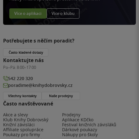
Více o aplikaci
Více o klubu
Potřebujete s něčím poradit?
Často kladené dotazy
Kontaktujte nás
Po–Pá:
8:00–17:00
542 220 320
poradime@knihydobrovsky.cz
Všechny kontakty
Naše prodejny
Často navštěvované
Akce a slevy
Prodejny
Klub Knihy Dobrovský
Aplikace KDčko
Knižní závisláci
Festival knižních závisláků
Affiliate spolupráce
Dárkové poukazy
Poukazy pro firmy
Nákupy pro školy