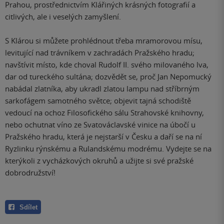
Prahou, prostřednictvím Klářiných krásných fotografií a
citlivých, ale i veselých zamyšlení.
S Klárou si můžete prohlédnout třeba mramorovou mísu,
levitující nad trávníkem v zachradách Pražského hradu;
navštívit místo, kde choval Rudolf II. svého milovaného lva,
dar od tureckého sultána; dozvědět se, proč Jan Nepomucký
nabádal zlatníka, aby ukradl zlatou lampu nad stříbrným
sarkofágem samotného světce; objevit tajná schodiště
vedoucí na ochoz Filosoﬁckého sálu Strahovské knihovny,
nebo ochutnat víno ze Svatováclavské vinice na úbočí u
Pražského hradu, která je nejstarší v Česku a daří se na ní
Ryzlinku rýnskému a Rulandskému modrému. Vydejte se na
kterýkoli z vycházkových okruhů a užijte si své pražské
dobrodružství!
Sdílet