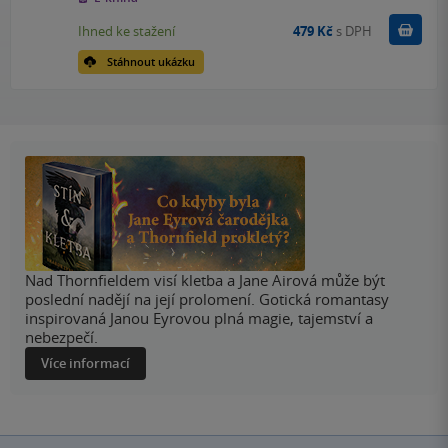
Koupit
Ihned ke stažení
479 Kč
s DPH
Stáhnout ukázku
Nad Thornfieldem visí kletba a Jane Airová může být
poslední nadějí na její prolomení. Gotická romantasy
inspirovaná Janou Eyrovou plná magie, tajemství a
nebezpečí.
Více informací