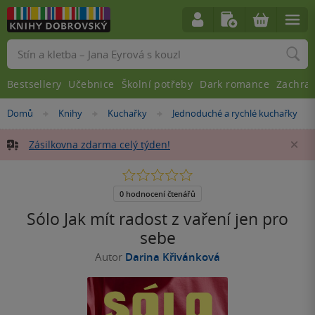
Vyhledávání
Bestsellery
Učebnice
Školní potřeby
Dark romance
Zachra
Nacházíte
Domů
Knihy
Kuchařky
Jednoduché a rychlé kuchařky
»
»
»
se
zde:
Zásilkovna zdarma celý týden!
Za
0.0
z
5
0 hodnocení čtenářů
hvězdiček
Sólo Jak mít radost z vaření jen pro
sebe
Autor
Darina Křivánková