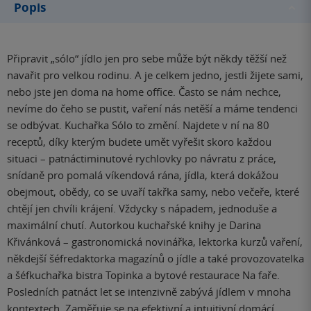
Popis
Připravit „sólo“ jídlo jen pro sebe může být někdy těžší než
navařit pro velkou rodinu. A je celkem jedno, jestli žijete sami,
nebo jste jen doma na home office. Často se nám nechce,
nevíme do čeho se pustit, vaření nás netěší a máme tendenci
se odbývat. Kuchařka Sólo to změní. Najdete v ní na 80
receptů, díky kterým budete umět vyřešit skoro každou
situaci – patnáctiminutové rychlovky po návratu z práce,
snídaně pro pomalá víkendová rána, jídla, která dokážou
obejmout, obědy, co se uvaří takřka samy, nebo večeře, které
chtějí jen chvíli krájení. Vždycky s nápadem, jednoduše a
maximální chutí. Autorkou kuchařské knihy je Darina
Křivánková – gastronomická novinářka, lektorka kurzů vaření,
někdejší šéfredaktorka magazínů o jídle a také provozovatelka
a šéfkuchařka bistra Topinka a bytové restaurace Na faře.
Posledních patnáct let se intenzivně zabývá jídlem v mnoha
kontextech. Zaměřuje se na efektivní a intuitivní domácí