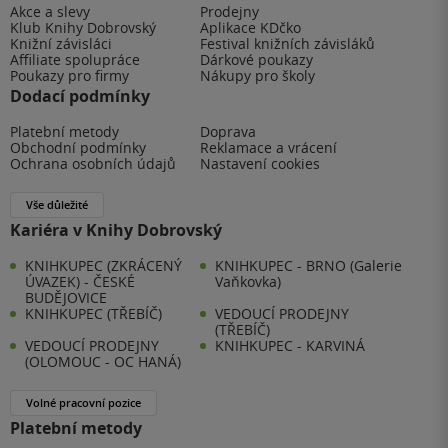
Akce a slevy
Prodejny
Klub Knihy Dobrovský
Aplikace KDčko
Knižní závisláci
Festival knižních závisláků
Affiliate spolupráce
Dárkové poukazy
Poukazy pro firmy
Nákupy pro školy
Dodací podmínky
Platební metody
Doprava
Obchodní podmínky
Reklamace a vrácení
Ochrana osobních údajů
Nastavení cookies
Vše důležité
Kariéra v Knihy Dobrovský
KNIHKUPEC (ZKRÁCENÝ
KNIHKUPEC - BRNO (Galerie
ÚVAZEK) - ČESKÉ
Vaňkovka)
BUDĚJOVICE
KNIHKUPEC (TŘEBÍČ)
VEDOUCÍ PRODEJNY
(TŘEBÍČ)
VEDOUCÍ PRODEJNY
KNIHKUPEC - KARVINÁ
(OLOMOUC - OC HANÁ)
Volné pracovní pozice
Platební metody