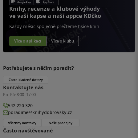
Knihy, recenze a klubové výhody
ve vaší kapse a naší appce KDčko
Každý měsíc společně přečteme tisíce knih
Více o aplikaci
Více o klubu
Potřebujete s něčím poradit?
Často kladené dotazy
Kontaktujte nás
Po–Pá:
8:00–17:00
542 220 320
poradime@knihydobrovsky.cz
Všechny kontakty
Naše prodejny
Často navštěvované