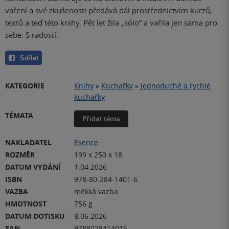
vaření a své zkušenosti předává dál prostřednictvím kurzů,
textů a teď této knihy. Pět let žila „sólo“ a vařila jen sama pro
sebe. S radostí.
Sdílet
KATEGORIE
Knihy
»
Kuchařky
»
Jednoduché a rychlé
kuchařky
TÉMATA
Přidat téma
NAKLADATEL
Esence
ROZMĚR
199 x 250 x 18
DATUM VYDÁNÍ
1.04.2026
ISBN
978-80-284-1401-6
VAZBA
měkká vazba
HMOTNOST
756 g
DATUM DOTISKU
8.06.2026
EAN
9788028414016