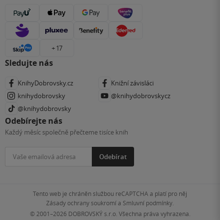
+ 17
Sledujte nás
KnihyDobrovsky.cz
Knižní závisláci
knihydobrovsky
@knihydobrovskycz
@knihydobrovsky
Odebírejte nás
Každý měsíc společně přečteme tisíce knih
Odebírat
Tento web je chráněn službou reCAPTCHA a platí pro něj
Zásady ochrany soukromí
a
Smluvní podmínky
.
© 2001–2026
DOBROVSKÝ s.r.o. Všechna práva vyhrazena.