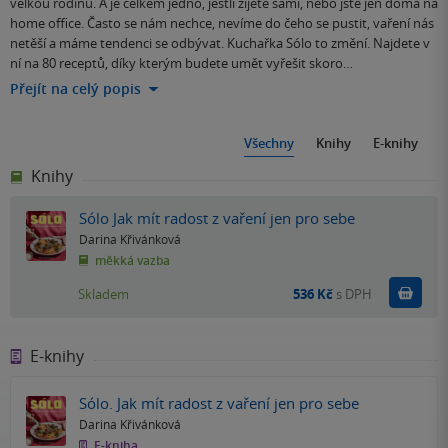
velkou rodinu. A je celkem jedno, jestli žijete sami, nebo jste jen doma na
home office. Často se nám nechce, nevíme do čeho se pustit, vaření nás
netěší a máme tendenci se odbývat. Kuchařka Sólo to změní. Najdete v
ní na 80 receptů, díky kterým budete umět vyřešit skoro…
Přejít na celý popis
Všechny
Knihy
E-knihy
Knihy
Sólo Jak mít radost z vaření jen pro sebe
Darina Křivánková
měkká vazba
Do k
Skladem
536 Kč
s DPH
E-knihy
Sólo. Jak mít radost z vaření jen pro sebe
Darina Křivánková
E-kniha