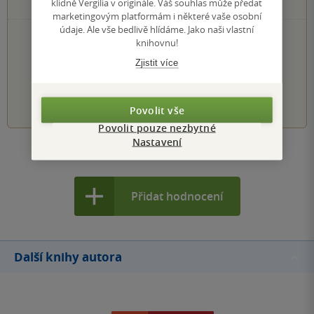
0×
klidně Vergilia v originále. Váš souhlas může předat
1 hvezdička
marketingovým platformám i některé vaše osobní
údaje. Ale vše bedlivě hlídáme. Jako naši vlastní
PŘIDEJTE SVÉ HODNOCENÍ KNIHY
knihovnu!
Hodnocení našich knihkupců: 0.0 z 5
Zjistit více
1
2
3
4
5
Povolit vše
Povolit pouze nezbytné
Nastavení
Zobrazit všechna hodnocení
Přidat hodnocení
Další knihy autora