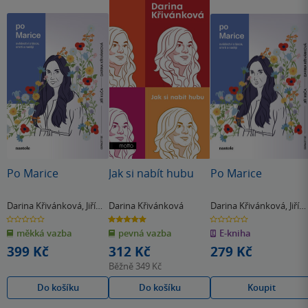
Po Marice
Jak si nabít hubu
Po Marice
Darina Křivánková
,
Jiří
Darina Křivánková
Darina Křivánková
,
Jiří
Kuča
Kuča
0.0
5.0
0.0
z
z
z
měkká vazba
pevná vazba
E-kniha
5
5
5
hvězdiček
hvězdiček
hvězdiček
399 Kč
312 Kč
279 Kč
Běžně
349 Kč
Do košíku
Do košíku
Koupit