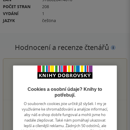
POČET STRAN
208
VYDÁNÍ
1
JAZYK
čeština
Hodnocení a recenze čtenářů
0.0
z
5
Cookies a osobní údaje? Knihy to
0
hodnocení čtenářů
potřebují.
O souborech cookies jste určitě již slyšeli. I my je
0×
5 hvězdiček
využíváme ke shromažďování a analýze informací,
0×
4 hvězdičky
aby náš e-shop dobře fungoval a mohli jsme ho
0×
nadále zlepšovat. Také nám pomáhají ukazovat
3 hvězdičky
0×
lepší a cílenější reklamu. Žádných 50 odstínů, ale
2 hvězdičky