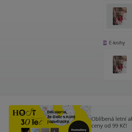
E-knihy
Oblíbená letní a
ceny od 99 Kč!