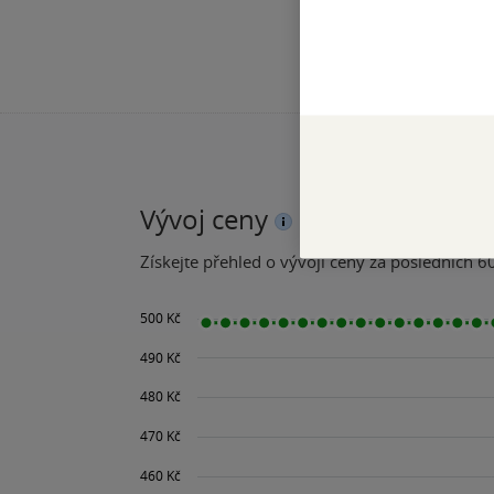
Vývoj ceny
Získejte přehled o vývoji ceny za posledních 60