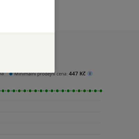
447 Kč
na
Minimální prodejní cena: