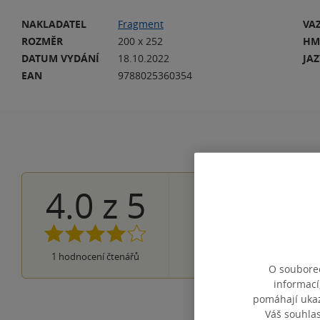
NAKLADATEL
Fragment
VA
ROZMĚR
200 x 252
HM
DATUM VYDÁNÍ
18.10.2022
JA
EAN
9788025360354
4.0
z
5
0×
5 hvězdiček
1×
4 hvězdičky
0×
3 hvězdičky
0×
2 hvězdičky
0×
1
hodnocení čtenářů
1 hvezdička
O souborec
informací
pomáhají ukazo
Váš souhla