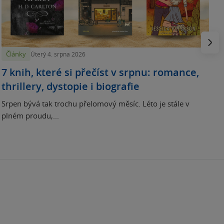
N
p
Násled
Články
Úterý 4. srpna 2026
7 knih, které si přečíst v srpnu: romance,
thrillery, dystopie i biografie
Srpen bývá tak trochu přelomový měsíc. Léto je stále v
plném proudu,...