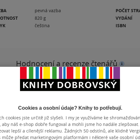
ZBA
pevná vazba
POČET ST
OTNOST
820 g
VYDÁNÍ
ZYK
čeština
ISBN
Hodnocení a recenze čtenářů
PŘIDEJTE SVÉ HODNOCENÍ KNIHY
N
Hodnocení našich knihkupců: 0.0 z 5
Cookies a osobní údaje? Knihy to potřebují.
h cookies jste určitě již slyšeli. I my je využíváme ke shromažďován
, aby náš e-shop dobře fungoval a mohli jsme ho nadále zlepšovat
vat lepší a cílenější reklamu. Žádných 50 odstínů, ale klidně Vergil
s může předat marketingovým platformám i některé vaše osobní úda