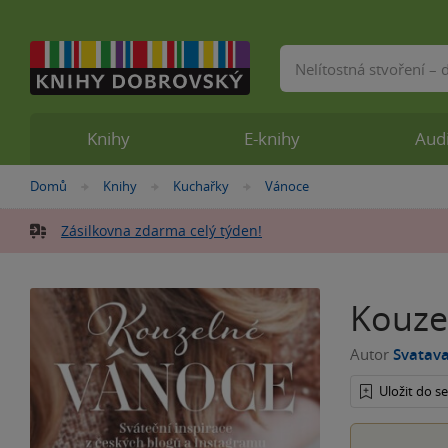
Vyhledávání
Knihy
E-knihy
Aud
Nacházíte
Domů
Knihy
Kuchařky
Vánoce
»
»
»
se
zde:
Zásilkovna zdarma celý týden!
Kouze
Autor
Svatav
Uložit do 