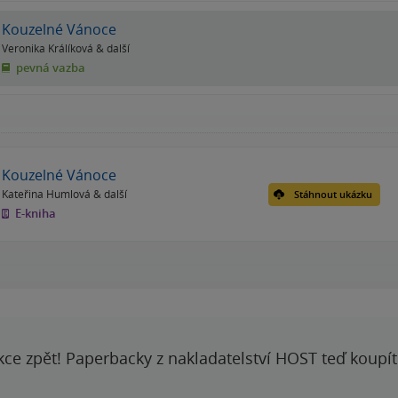
Kouzelné Vánoce
Veronika Králíková
& další
pevná vazba
Kouzelné Vánoce
Kateřina Humlová
& další
Stáhnout ukázku
E-kniha
kce zpět! Paperbacky z nakladatelství HOST teď koupí