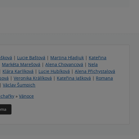
ašková
|
Lucie Baštová
|
Martina Hladjuk
|
Kateřina
|
Markéta Marešová
|
Alena Chovancová
|
Nela
|
Klára Karlíková
|
Lucie Hubíková
|
Alena Přichystalová
sová
|
Veronika Králíková
|
Kateřina Jašková
|
Romana
|
Václav Šumpich
chařky
»
Vánoce
téma