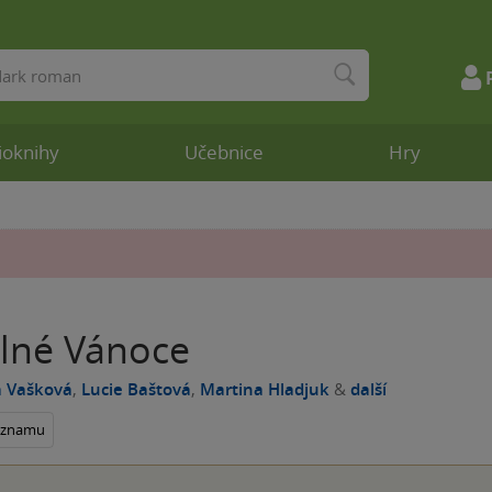
ioknihy
Učebnice
Hry
lné Vánoce
a Vašková
,
Lucie Baštová
,
Martina Hladjuk
&
další
seznamu