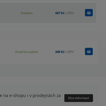
Do košík
Skladem
447 Kč
s DPH
Koupit
Ihned ke stažení
349 Kč
s DPH
te na e-shopu i v prodejnách za
Více informací