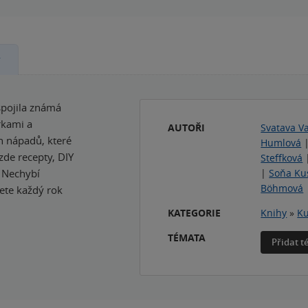
y
 spojila známá
rkami a
AUTOŘI
Svatava V
h nápadů, které
Humlová
 zde recepty, DIY
Steffková
. Nechybí
|
Soňa Ku
Böhmová
ete každý rok
KATEGORIE
Knihy
»
Ku
TÉMATA
Přidat 