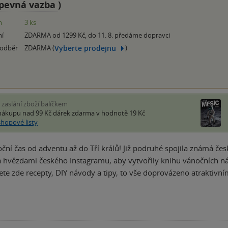
pevná vazba
)
m
3 ks
ní
ZDARMA od 1299 Kč, do 11. 8. předáme dopravci
Vyberte prodejnu
 odběr
ZDARMA (
)
i zaslání zboží balíčkem
nákupu nad 99 Kč
dárek zdarma
v hodnotě 19 Kč
shopové listy
noční čas od adventu až do Tří králů! Již podruhé spojila známá če
 hvězdami českého Instagramu, aby vytvořily knihu vánočních nápad
ete zde recepty, DIY návody a tipy, to vše doprovázeno atraktivn