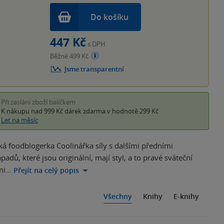
Do košíku
447 Kč
s DPH
Běžně 499 Kč
Jsme transparentní
Při zaslání zboží balíčkem
K nákupu nad 999 Kč
dárek zdarma
v hodnotě 299 Kč
Let na měsíc
ská foodblogerka Coolinářka síly s dalšími předními
ů, které jsou originální, mají styl, a to pravé sváteční
ími…
Přejít na celý popis
Všechny
Knihy
E-knihy