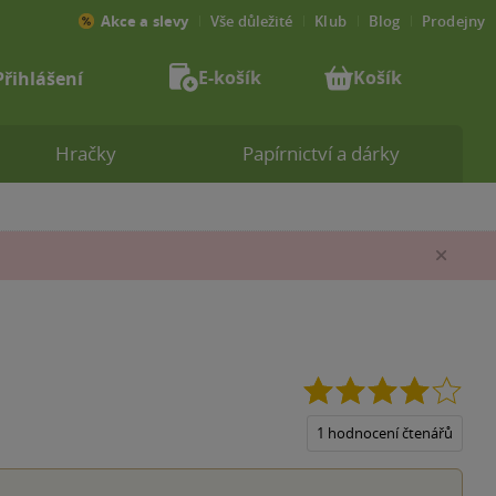
Akce a slevy
Vše důležité
Klub
Blog
Prodejny
E-košík
Košík
Přihlášení
Hračky
Papírnictví a dárky
Zav
4.0
z
5
1 hodnocení čtenářů
hvěz