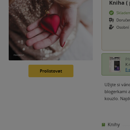
Kniha (
Sklade
Doruče
Osobní
Př
K 
E-
Prolistovat
Užijte si vá
blogerkami a
kouzlo. Najd
Knihy