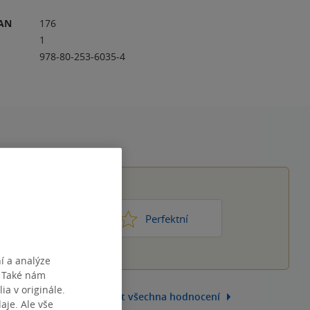
RAN
176
1
978-80-253-6035-4
1
2
3
4
5
ic moc
Perfektní
í a analýze
. Také nám
ia v originále.
Zobrazit všechna hodnocení
je. Ale vše