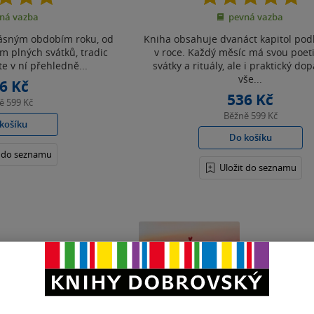
z
z
ná vazba
pevná vazba
5
5
hvězdiček
hvězdiček
rásným obdobím roku, od
Kniha obsahuje dvanáct kapitol pod
em plných svátků, tradic
v roce. Každý měsíc má svou poeti
te v ní přehledně...
svátky a rituály, ale i praktický dop
vše...
6 Kč
536 Kč
ně
599 Kč
Běžně
599 Kč
košíku
Do košíku
t do seznamu
Uložit do seznamu