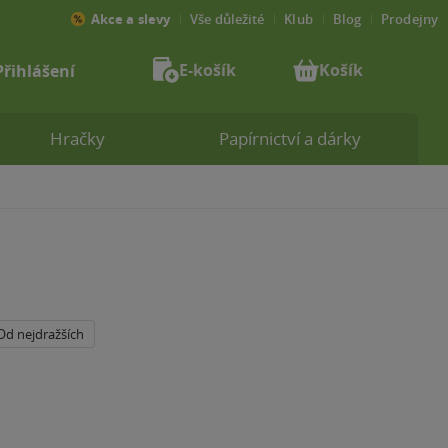
Akce a slevy
Vše důležité
Klub
Blog
Prodejny
E-košík
Košík
Přihlášení
Hračky
Papírnictví a dárky
Od nejdražších