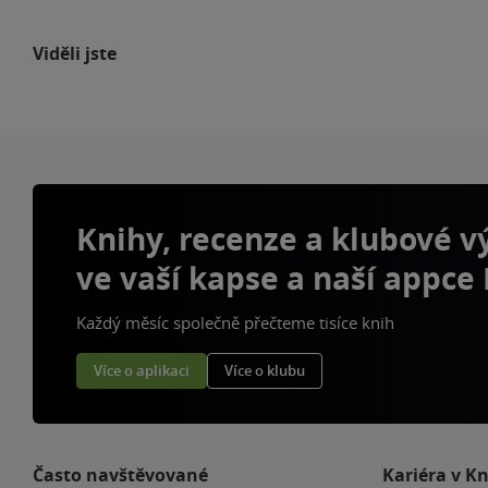
Viděli jste
Knihy, recenze a klubové 
ve vaší kapse a naší appce
Každý měsíc společně přečteme tisíce knih
Více o aplikaci
Více o klubu
Často navštěvované
Kariéra v K