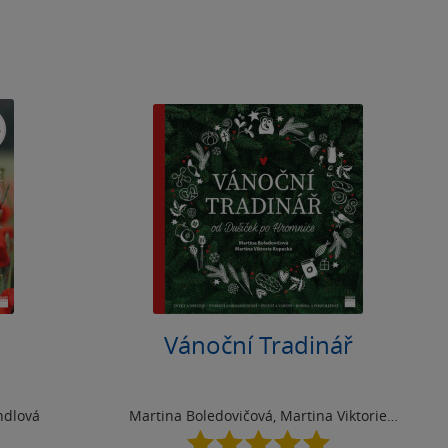
Vánoční Tradinář
ndlová
Martina Boledovičová
,
Martina Viktorie
Kopecká
5.0