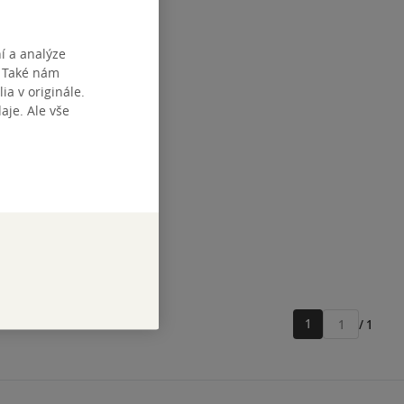
í a analýze
. Také nám
nář -
ia v originále.
odinných
je. Ale vše
átků a
edovičová
,
lová
zba
č
ošíku
1
/ 1
Přejít
na
stránku