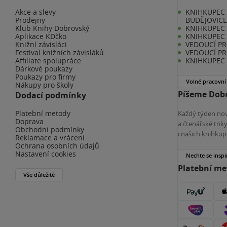
Akce a slevy
KNIHKUPEC 
Prodejny
BUDĚJOVIC
Klub Knihy Dobrovský
KNIHKUPEC -
Aplikace KDčko
KNIHKUPEC 
Knižní závisláci
VEDOUCÍ PR
Festival knižních závisláků
VEDOUCÍ PR
Affiliate spolupráce
KNIHKUPEC 
Dárkové poukazy
Poukazy pro firmy
Volné pracovní
Nákupy pro školy
Píšeme Dobr
Dodací podmínky
Platební metody
Každý týden nov
Doprava
a čtenářské tri
Obchodní podmínky
i našich knihkup
Reklamace a vrácení
Ochrana osobních údajů
Nastavení cookies
Nechte se inspi
Platební m
Vše důležité