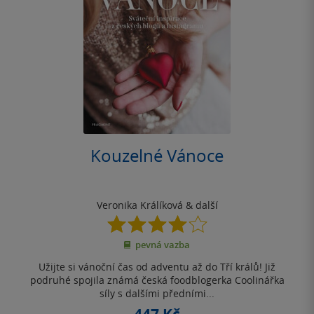
Kouzelné Vánoce
Veronika Králíková
& další
4.0
z
pevná vazba
5
hvězdiček
Užijte si vánoční čas od adventu až do Tří králů! Již
podruhé spojila známá česká foodblogerka Coolinářka
síly s dalšími předními...