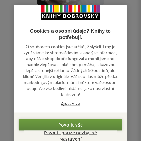
Kouzelné Vánoce
Cookies a osobní údaje? Knihy to
Svatava Vašková
& další
potřebují.
4.0
O souborech cookies jste určitě již slyšeli. I my je
z
využíváme ke shromažďování a analýze informací,
E-kniha
5
aby náš e-shop dobře fungoval a mohli jsme ho
hvězdiček
Užijte si vánoční čas od adventu až do Tří králů! Již
nadále zlepšovat. Také nám pomáhají ukazovat
podruhé spojila známá česká foodblogerka Coolinářka
lepší a cílenější reklamu. Žádných 50 odstínů, ale
síly s dalšími předními...
klidně Vergilia v originále. Váš souhlas může předat
marketingovým platformám i některé vaše osobní
349 Kč
údaje. Ale vše bedlivě hlídáme. Jako naši vlastní
knihovnu!
Koupit
Zjistit více
Uložit do seznamu
Povolit vše
Povolit pouze nezbytné
Nastavení