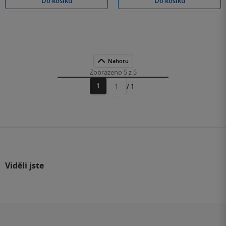
Do košíku
Do košíku
Nahoru
Zobrazeno 5 z 5
1
/ 1
Přejít
na
stránku
Viděli jste