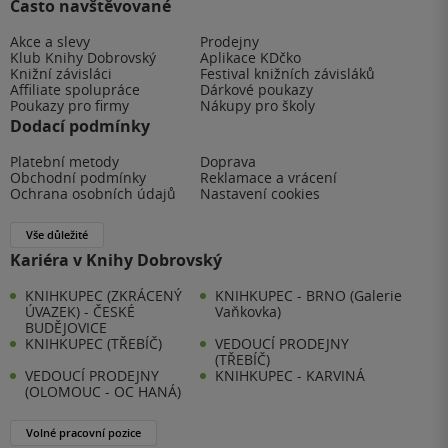
Často navštěvované
Akce a slevy
Prodejny
Klub Knihy Dobrovský
Aplikace KDčko
Knižní závisláci
Festival knižních závisláků
Affiliate spolupráce
Dárkové poukazy
Poukazy pro firmy
Nákupy pro školy
Dodací podmínky
Platební metody
Doprava
Obchodní podmínky
Reklamace a vrácení
Ochrana osobních údajů
Nastavení cookies
Vše důležité
Kariéra v Knihy Dobrovský
KNIHKUPEC (ZKRÁCENÝ
KNIHKUPEC - BRNO (Galerie
ÚVAZEK) - ČESKÉ
Vaňkovka)
BUDĚJOVICE
KNIHKUPEC (TŘEBÍČ)
VEDOUCÍ PRODEJNY
(TŘEBÍČ)
VEDOUCÍ PRODEJNY
KNIHKUPEC - KARVINÁ
(OLOMOUC - OC HANÁ)
Volné pracovní pozice