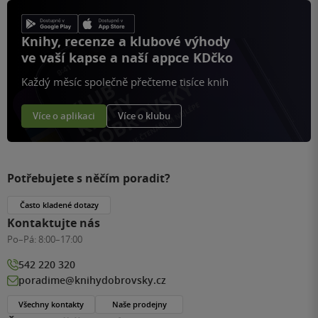
Knihy, recenze a klubové výhody
ve vaší kapse a naší appce KDčko
Každý měsíc společně přečteme tisíce knih
Více o aplikaci
Více o klubu
Potřebujete s něčím poradit?
Často kladené dotazy
Kontaktujte nás
Po–Pá:
8:00–17:00
542 220 320
poradime@knihydobrovsky.cz
Všechny kontakty
Naše prodejny