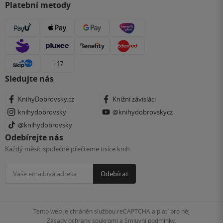
Platební metody
+ 17
Sledujte nás
KnihyDobrovsky.cz
Knižní závisláci
knihydobrovsky
@knihydobrovskycz
@knihydobrovsky
Odebírejte nás
Každý měsíc společně přečteme tisíce knih
Odebírat
Tento web je chráněn službou reCAPTCHA a platí pro něj
Zásady ochrany soukromí
a
Smluvní podmínky
.