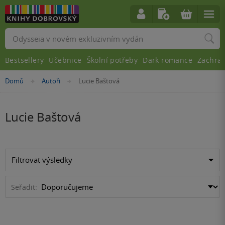
Vyhledávání
Bestsellery
Učebnice
Školní potřeby
Dark romance
Zachra
Nacházíte
Domů
Autoři
Lucie Baštová
»
»
se
zde:
Lucie Baštová
Filtrovat výsledky
Seřadit: