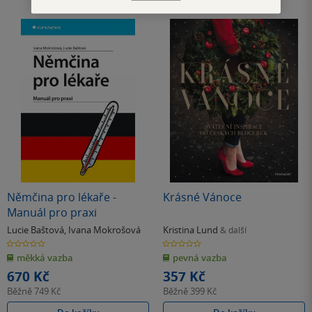
Němčina pro lékaře -
Krásné Vánoce
Manuál pro praxi
Lucie Baštová
,
Ivana Mokrošová
Kristina Lund
& další
0.0
0.0
z
z
měkká vazba
pevná vazba
5
5
hvězdiček
hvězdiček
670 Kč
357 Kč
Běžně
749 Kč
Běžně
399 Kč