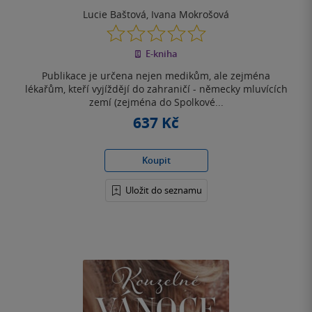
Lucie Baštová
,
Ivana Mokrošová
0.0
z
E-kniha
5
hvězdiček
Publikace je určena nejen medikům, ale zejména
lékařům, kteří vyjíždějí do zahraničí - německy mluvících
zemí (zejména do Spolkové...
637 Kč
Koupit
Uložit do seznamu