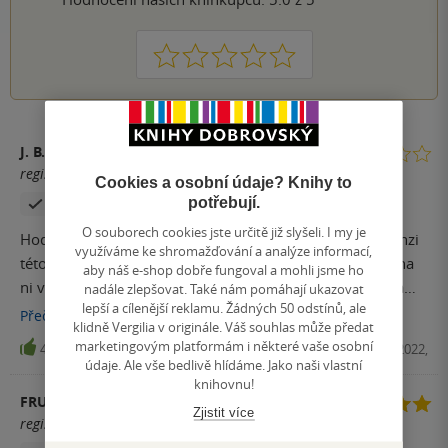
1
2
3
4
5
J. B.
registrovaný uživatel
Cookies a osobní údaje? Knihy to
potřebují.
Zakoupil produkt
O souborech cookies jste určitě již slyšeli. I my je
Hodnocení: 1,2/5* . SPOILER ALERT! . Popravdě? K recenzi
využíváme ke shromažďování a analýze informací,
této knihy se odhodlávám 4 měsíce a pokaždé, když si na
aby náš e-shop dobře fungoval a mohli jsme ho
ni vzpomenu se strašně naštvu, za mě je tohle přešlap a
nadále zlepšovat. Také nám pomáhají ukazovat
lepší a cílenější reklamu. Žádných 50 odstínů, ale
mrzí mě to, očividně se to dost lidem líbí, ale já se přes to
Přečíst
více
klidně Vergilia v originále. Váš souhlas může předat
nemůžu dostat. Dokonce jsem si i udělala poznámky na
marketingovým platformám i některé vaše osobní
40
E-kniha, King Cool, 2022,
vše, co mi přijde nelogické, divné a nebo prostě hloupé.
údaje. Ale vše bedlivě hlídáme. Jako naši vlastní
Děj se odehrává v Itálii v Palermu, díky tomu nedostáváme
knihovnu!
FRUITYMAN
nijak podrobný nebo přehledný popis místa a města, ve
Zjistit více
registrovaný uživatel
kterém hlavní postava žije. Hlavní postava: má sestru, je