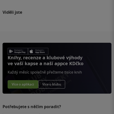
Viděli jste
Knihy, recenze a klubové výhody
ve vaší kapse a naší appce KDčko
Každý měsíc společně přečteme tisíce knih
Více o aplikaci
Více o klubu
Potřebujete s něčím poradit?