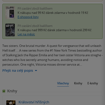
Při zaslání zboží balíčkem
K nákupu nad 99 Kč
dárek zdarma
v hodnotě 19 Kč
E-shopové listy
Při zaslání zboží balíčkem
K nákupu nad 999 Kč
dárek zdarma
v hodnotě 299 Kč
Let na měsíc
Two sisters. One brutal murder. A quest for vengeance that will unleash
Hell itself . . .A new series from the #1 New York Times bestselling author
of Stalking Jack the Ripper.Emilia and her twin sister Vittoria are streghe -
witches who live secretly among humans, avoiding notice and
persecution. One night, Vittoria misses dinner service at…
Přejít na celý popis
Všechny
Knihy
E-knihy
Knihy
Království hříšných