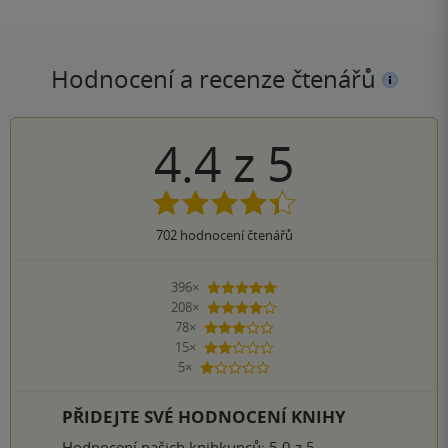
Hodnocení a recenze čtenářů
4.4
z
5
702
hodnocení čtenářů
396×
5 hvězdiček
208×
4 hvězdičky
78×
3 hvězdičky
15×
2 hvězdičky
5×
1 hvezdička
PŘIDEJTE SVÉ HODNOCENÍ KNIHY
Hodnocení našich knihkupců: 5.0 z 5