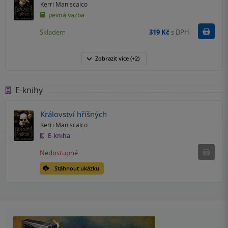
Kerri Maniscalco
pevná vazba
Do k
Skladem
319 Kč
s DPH
Zobrazit
více
(+2)
E-knihy
Království hříšných
Kerri Maniscalco
E-kniha
Nedostu
Nedostupné
Stáhnout ukázku