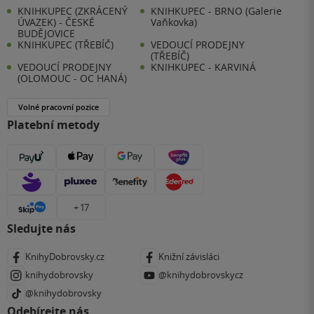
KNIHKUPEC (ZKRÁCENÝ
KNIHKUPEC - BRNO (Galerie
ÚVAZEK) - ČESKÉ
Vaňkovka)
BUDĚJOVICE
KNIHKUPEC (TŘEBÍČ)
VEDOUCÍ PRODEJNY
(TŘEBÍČ)
VEDOUCÍ PRODEJNY
KNIHKUPEC - KARVINÁ
(OLOMOUC - OC HANÁ)
Volné pracovní pozice
Platební metody
+ 17
Sledujte nás
KnihyDobrovsky.cz
Knižní závisláci
knihydobrovsky
@knihydobrovskycz
@knihydobrovsky
Odebírejte nás