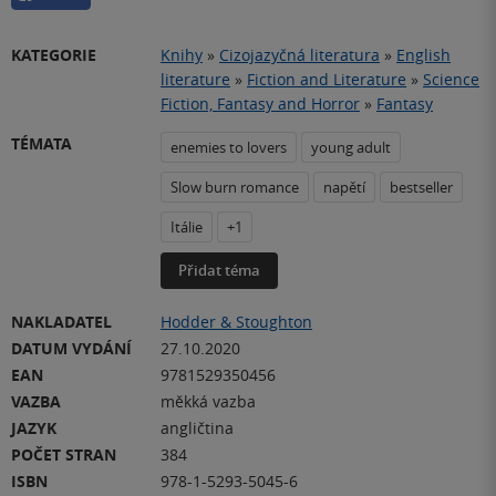
KATEGORIE
Knihy
»
Cizojazyčná literatura
»
English
literature
»
Fiction and Literature
»
Science
Fiction, Fantasy and Horror
»
Fantasy
TÉMATA
enemies to lovers
young adult
Slow burn romance
napětí
bestseller
Itálie
+1
Přidat téma
NAKLADATEL
Hodder & Stoughton
DATUM VYDÁNÍ
27.10.2020
EAN
9781529350456
VAZBA
měkká vazba
JAZYK
angličtina
POČET STRAN
384
ISBN
978-1-5293-5045-6