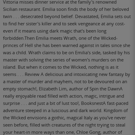
Vittoria misses dinner service at the family's renowned
Sicilian restaurant. Emilia soon finds the body of her beloved
twin . . . desecrated beyond belief. Devastated, Emilia sets out
to find her sister's killer and to seek vengeance at any cost-
even if it means using dark magic that's been long
forbidden.Then Emilia meets Wrath, one of the Wicked-
princes of Hell she has been warned against in tales since she
was a child. Wrath claims to be on Emilia's side, tasked by his
master with solving the series of women's murders on the
island. But when it comes to the Wicked, nothing is as it
seems . . . Review A delicious and intoxicating new fantasy by
a master of murder and mayhem, not to be devoured on an
empty stomach!, Elizabeth Lim, author of Spin the DawnA
really enjoyable read filled with action, magic, intrigue and
surprise . . . and just a bit of lust too!, BooksnestA fast-paced
adventure steeped in a luscious and dark world. Kingdom of
the Wicked envisions a gothic, magical Italy as you've never
seen before, filled with creatures of the night trying to steal
your heart-in more ways than one, Chloe Gong, author of