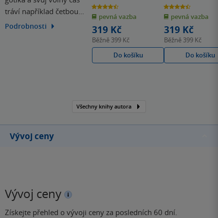
4.5
4.4
tráví například četbou
z
z
pevná vazba
pevná vazba
5
5
hvězdiček
hvězdiček
všeho, co jí přijde pod
Podrobnosti
319 Kč
319 Kč
ruku. Její hrůzu nahánějící
Běžně
399 Kč
Běžně
399 Kč
hororový román Po
Do košíku
Do košíku
stopách Jacka
Rozparovače je prvním
svazkem čtyřdílné série.
Všechny knihy autora
Vývoj ceny
Vývoj ceny
Získejte přehled o vývoji ceny za posledních 60 dní.