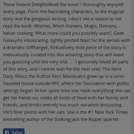
These Violent DelightsRead the book! I thoroughly enjoyed
every page. From the fascinating characters, to the magical
story and the gorgeous writing. I don't see a reason to not
read the book. Witches, Witch Hunters, Magic, Demons,
Italian cooking. What more could you possibly want?, Geek
GalaxyAn intoxicating, tightly plotted feast for the senses with
a dramatic cliffhanger, KirkusEvery little piece of the story is
meticulously curated into this amazing story that will leave
you guessing until the very end . . . I genuinely loved all parts
of this story, and I cannot wait for the next one!, The Nerd
Daily About the Author Kerri Maniscalco grew up in a semi-
haunted house outside NYC where her fascination with gothic
settings began. In her spare time she reads everything she can
get her hands on, cooks all kinds of food with her family and
friends, and drinks entirely too much tea while discussing
life's finer points with her cats. She is the #1 New York Times
bestselling author of the Stalking Jack the Ripper quartet.
Sdílet