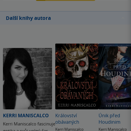
byla pro mě bolest číst, když jsem si kupovala první díl,
hned jsem si koupila i druhý, ale popravdě nevím, jestli se
Další knihy autora
na to někdy vzmůžu a přečtu si to. Ráda bych sérii dala
ještě jednu šanci, ale za mě je tato kniha celá špatně. Že
není vykreslený svět a o podsvětí není ani zmínka (vlastně
se tam vydá až na koci a tím to skončí), to bych ještě
přehlédla, ale postavy bez charakteru a základního
uvažování už překousnout nedokážu.
KERRI MANISCALCO
Království
Únik před
obávaných
Houdinim
Kerri Maniscalco fascinuje
Kerri Maniscalco
Kerri Maniscalco
gotika a svůj volný čas