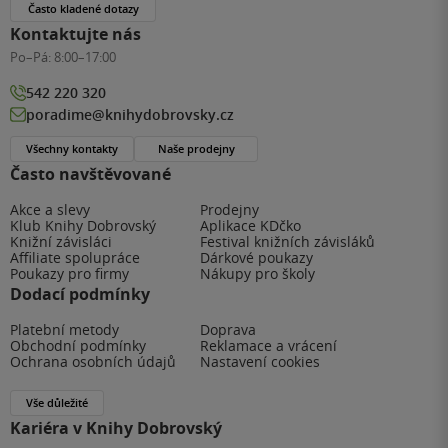
Často kladené dotazy
Kontaktujte nás
Po–Pá:
8:00–17:00
542 220 320
poradime@knihydobrovsky.cz
Všechny kontakty
Naše prodejny
Často navštěvované
Akce a slevy
Prodejny
Klub Knihy Dobrovský
Aplikace KDčko
Knižní závisláci
Festival knižních závisláků
Affiliate spolupráce
Dárkové poukazy
Poukazy pro firmy
Nákupy pro školy
Dodací podmínky
Platební metody
Doprava
Obchodní podmínky
Reklamace a vrácení
Ochrana osobních údajů
Nastavení cookies
Vše důležité
Kariéra v Knihy Dobrovský