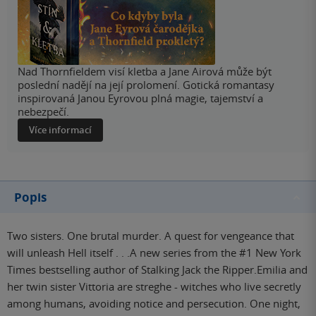
Nad Thornfieldem visí kletba a Jane Airová může být
poslední nadějí na její prolomení. Gotická romantasy
inspirovaná Janou Eyrovou plná magie, tajemství a
nebezpečí.
Více informací
Popis
Two sisters. One brutal murder. A quest for vengeance that
will unleash Hell itself . . .A new series from the #1 New York
Times bestselling author of Stalking Jack the Ripper.Emilia and
her twin sister Vittoria are streghe - witches who live secretly
among humans, avoiding notice and persecution. One night,