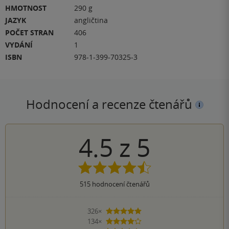
HMOTNOST
290 g
JAZYK
angličtina
POČET STRAN
406
VYDÁNÍ
1
ISBN
978-1-399-70325-3
Hodnocení a recenze čtenářů
4.5
z
5
515
hodnocení čtenářů
326×
5 hvězdiček
134×
4 hvězdičky