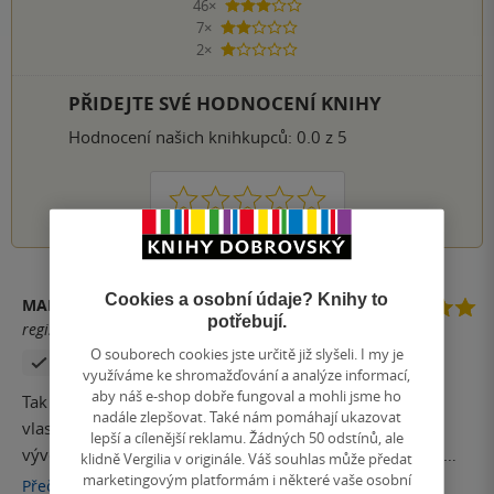
46×
3 hvězdičky
7×
2 hvězdičky
2×
1 hvezdička
PŘIDEJTE SVÉ HODNOCENÍ KNIHY
Hodnocení našich knihkupců: 0.0 z 5
1
2
3
4
5
Cookies a osobní údaje? Knihy to
MARKÉTA KUBÍČKOVÁ
potřebují.
registrovaný uživatel
O souborech cookies jste určitě již slyšeli. I my je
Zakoupil produkt
využíváme ke shromažďování a analýze informací,
aby náš e-shop dobře fungoval a mohli jsme ho
Tak tohle bylo krásně zakončené. Musím říct, že mám
nadále zlepšovat. Také nám pomáhají ukazovat
vlastně ráda, když postavy projdou nějakým zásadním
lepší a cílenější reklamu. Žádných 50 odstínů, ale
vývojem. A to se tady stalo. Z prostacky bohyně? To je z
klidně Vergilia v originále. Váš souhlas může předat
marketingovým platformám i některé vaše osobní
nuly na sto. A pro mě to funguje. Vlastně trochu škoda
Přečíst
více