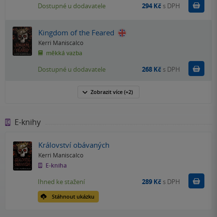
Do k
Dostupné u dodavatele
294 Kč
s DPH
Kingdom of the Feared
Kerri Maniscalco
měkká vazba
Do k
Dostupné u dodavatele
268 Kč
s DPH
Zobrazit
více
(+2)
E-knihy
Království obávaných
Kerri Maniscalco
E-kniha
Koupit
Ihned ke stažení
289 Kč
s DPH
Stáhnout ukázku