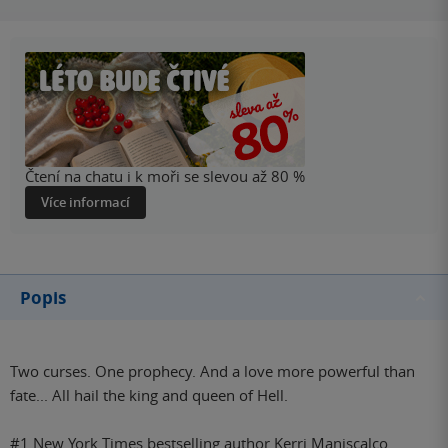
Čtení na chatu i k moři se slevou až 80 %
Více informací
Popis
Two curses. One prophecy. And a love more powerful than
fate... All hail the king and queen of Hell.
#1 New York Times bestselling author Kerri Maniscalco