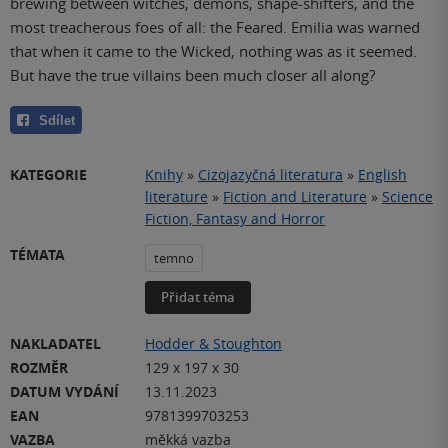
brewing between witches, demons, shape-shifters, and the
most treacherous foes of all: the Feared. Emilia was warned
that when it came to the Wicked, nothing was as it seemed.
But have the true villains been much closer all along?
Sdílet
KATEGORIE
Knihy
»
Cizojazyčná literatura
»
English
literature
»
Fiction and Literature
»
Science
Fiction, Fantasy and Horror
TÉMATA
temno
Přidat téma
NAKLADATEL
Hodder & Stoughton
ROZMĚR
129 x 197 x 30
DATUM VYDÁNÍ
13.11.2023
EAN
9781399703253
VAZBA
měkká vazba