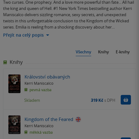
Two curses. One prophecy. And a love more powerful than fate... All hail
the king and queen of Hell. #1 New York Times bestselling author Kerri
Maniscalco delivers sizzling romance, sexy secrets, and unexpected
twists in this unforgettable conclusion to the Kingdom of the Wicked
series. Emilia is reeling from a shocking discovery about her…
Přejít na celý popis
Všechny
Knihy
E-knihy
Knihy
Království obávaných
Kerri Maniscalco
pevná vazba
Do k
Skladem
319 Kč
s DPH
Kingdom of the Feared
Kerri Maniscalco
měkká vazba