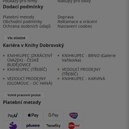
Poukazy pro firmy
Nákupy pro školy
Dodací podmínky
Platební metody
Doprava
Obchodní podmínky
Reklamace a vrácení
Ochrana osobních údajů
Nastavení cookies
Vše důležité
Kariéra v Knihy Dobrovský
KNIHKUPEC (ZKRÁCENÝ
KNIHKUPEC - BRNO (Galerie
ÚVAZEK) - ČESKÉ
Vaňkovka)
BUDĚJOVICE
KNIHKUPEC (TŘEBÍČ)
VEDOUCÍ PRODEJNY
(TŘEBÍČ)
VEDOUCÍ PRODEJNY
KNIHKUPEC - KARVINÁ
(OLOMOUC - OC HANÁ)
Volné pracovní pozice
Platební metody