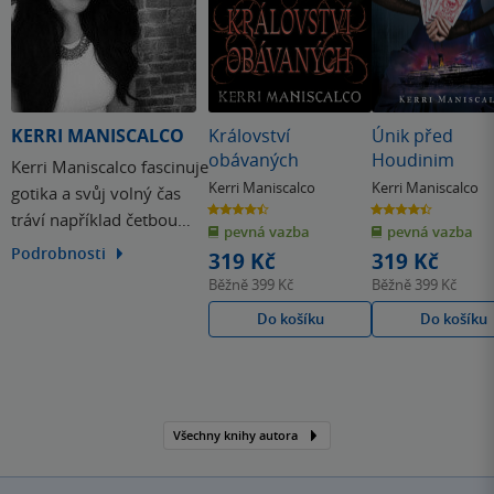
KERRI MANISCALCO
Království
Únik před
obávaných
Houdinim
Kerri Maniscalco fascinuje
Kerri Maniscalco
Kerri Maniscalco
gotika a svůj volný čas
4.5
4.4
tráví například četbou
z
z
pevná vazba
pevná vazba
5
5
hvězdiček
hvězdiček
všeho, co jí přijde pod
Podrobnosti
319 Kč
319 Kč
ruku. Její hrůzu nahánějící
Běžně
399 Kč
Běžně
399 Kč
hororový román Po
Do košíku
Do košíku
stopách Jacka
Rozparovače je prvním
svazkem čtyřdílné série.
Všechny knihy autora