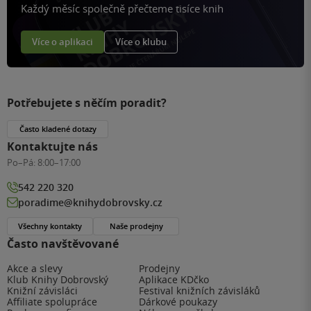
Každý měsíc společně přečteme tisíce knih
Více o aplikaci
Více o klubu
Potřebujete s něčím poradit?
Často kladené dotazy
Kontaktujte nás
Po–Pá:
8:00–17:00
542 220 320
poradime@knihydobrovsky.cz
Všechny kontakty
Naše prodejny
Často navštěvované
Akce a slevy
Prodejny
Klub Knihy Dobrovský
Aplikace KDčko
Knižní závisláci
Festival knižních závisláků
Affiliate spolupráce
Dárkové poukazy