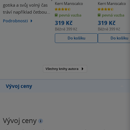
Kerri Maniscalco
Kerri Maniscalco
gotika a svůj volný čas
4.5
4.4
tráví například četbou
z
z
pevná vazba
pevná vazba
5
5
hvězdiček
hvězdiček
všeho, co jí přijde pod
Podrobnosti
319 Kč
319 Kč
ruku. Její hrůzu nahánějící
Běžně
399 Kč
Běžně
399 Kč
hororový román Po
Do košíku
Do košíku
stopách Jacka
Rozparovače je prvním
svazkem čtyřdílné série.
Všechny knihy autora
Vývoj ceny
Vývoj ceny