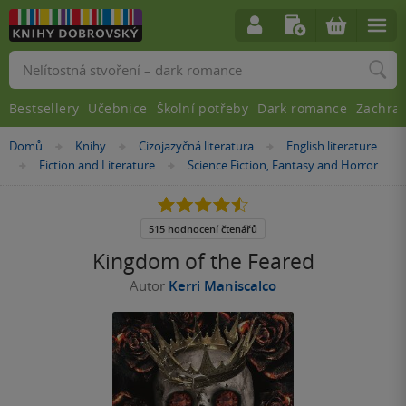
Vyhledávání
Bestsellery
Učebnice
Školní potřeby
Dark romance
Zachra
Nacházíte
Domů
Knihy
Cizojazyčná literatura
English literature
»
»
»
se
Fiction and Literature
Science Fiction, Fantasy and Horror
»
»
zde:
4.5
z
5
515 hodnocení čtenářů
hvězdiček
Kingdom of the Feared
Autor
Kerri Maniscalco