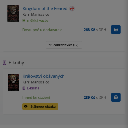
Kingdom of the Feared
Kerri Maniscalco
měkká vazba
Do k
Dostupné u dodavatele
268 Kč
s DPH
Zobrazit
více
(+2)
E-knihy
Království obávaných
Kerri Maniscalco
E-kniha
Koupit
Ihned ke stažení
289 Kč
s DPH
Stáhnout ukázku