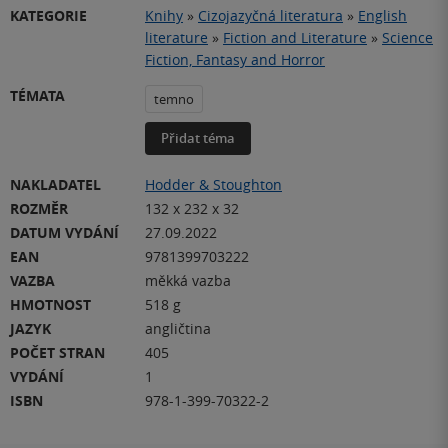
KATEGORIE
Knihy
»
Cizojazyčná literatura
»
English
literature
»
Fiction and Literature
»
Science
Fiction, Fantasy and Horror
TÉMATA
temno
Přidat téma
NAKLADATEL
Hodder & Stoughton
ROZMĚR
132 x 232 x 32
DATUM VYDÁNÍ
27.09.2022
EAN
9781399703222
VAZBA
měkká vazba
HMOTNOST
518 g
JAZYK
angličtina
POČET STRAN
405
VYDÁNÍ
1
ISBN
978-1-399-70322-2