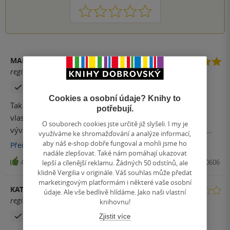
1
2
3
4
5
MARKÉTA KUBÍČKOVÁ
registrovaný uživatel
Zakoupil produkt
Cookies a osobní údaje? Knihy to
Tak tohle bylo krásně zakončené. Musím říct, že mám
potřebují.
vlastně ráda, když postavy projdou nějakým zásadním
O souborech cookies jste určitě již slyšeli. I my je
vývojem. A to se tady stalo. Z prostacky bohyně? To je z
využíváme ke shromažďování a analýze informací,
nuly na sto. A pro mě to funguje. Vlastně trochu škoda
aby náš e-shop dobře fungoval a mohli jsme ho
Přečíst
více
nadále zlepšovat. Také nám pomáhají ukazovat
urychleneho konce. Klidně bych se v tom trochu
40
Kniha, King Cool, 2023, 9788027720606
lepší a cílenější reklamu. Žádných 50 odstínů, ale
postourala. Chtěla bych znát příběh Vitorie, ostatních
klidně Vergilia v originále. Váš souhlas může předat
bratrů a Lucie. Takže se to tváří, jako otevřená zadní vrátka.
marketingovým platformám i některé vaše osobní
KATHERINE ŠPAČKOVÁ
Spousta se toho uzavře, ale pořád tam rezerva je. Ira je
údaje. Ale vše bedlivě hlídáme. Jako naši vlastní
registrovaný uživatel
knihovnu!
kus, kterýho by chtěla doma asi každá. Krásný, mocný,
Zakoupil produkt
schopný, chapavy. No, prostě to musí být ďábel, protože
Zjistit více
tohle by nebe nevymyslelo takže ráda bych si přečetla