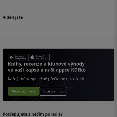
Viděli jste
Knihy, recenze a klubové výhody
ve vaší kapse a naší appce KDčko
Každý měsíc společně přečteme tisíce knih
Více o aplikaci
Více o klubu
Potřebujete s něčím poradit?