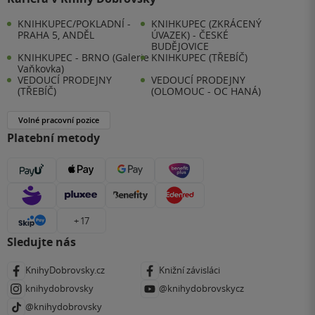
KNIHKUPEC/POKLADNÍ -
KNIHKUPEC (ZKRÁCENÝ
PRAHA 5, ANDĚL
ÚVAZEK) - ČESKÉ
BUDĚJOVICE
KNIHKUPEC - BRNO (Galerie
KNIHKUPEC (TŘEBÍČ)
Vaňkovka)
VEDOUCÍ PRODEJNY
VEDOUCÍ PRODEJNY
(TŘEBÍČ)
(OLOMOUC - OC HANÁ)
Volné pracovní pozice
Platební metody
+ 17
Sledujte nás
KnihyDobrovsky.cz
Knižní závisláci
knihydobrovsky
@knihydobrovskycz
@knihydobrovsky