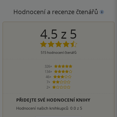
Hodnocení a recenze čtenářů
4.5
z
5
515
hodnocení čtenářů
326×
5 hvězdiček
134×
4 hvězdičky
46×
3 hvězdičky
7×
2 hvězdičky
2×
1 hvezdička
PŘIDEJTE SVÉ HODNOCENÍ KNIHY
Hodnocení našich knihkupců: 0.0 z 5