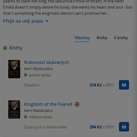
yearns to claim her king, the seductive Prince of Wrath, in the flesh.
Emilia doesn't simply desire his body, she wants his heart and soul - but
that's something the enigmatic demon can't promise her.…
Přejít na celý popis
Všechny
Knihy
E-knihy
Knihy
Království obávaných
Kerri Maniscalco
pevná vazba
Do k
Skladem
319 Kč
s DPH
Kingdom of the Feared
Kerri Maniscalco
měkká vazba
Do k
Dostupné u dodavatele
294 Kč
s DPH