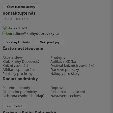
Často kladené dotazy
Kontaktujte nás
Po–Pá:
8:00–17:00
542 220 320
poradime@knihydobrovsky.cz
Všechny kontakty
Naše prodejny
Často navštěvované
Akce a slevy
Prodejny
Klub Knihy Dobrovský
Aplikace KDčko
Knižní závisláci
Festival knižních závisláků
Affiliate spolupráce
Dárkové poukazy
Poukazy pro firmy
Nákupy pro školy
Dodací podmínky
Platební metody
Doprava
Obchodní podmínky
Reklamace a vrácení
Ochrana osobních údajů
Nastavení cookies
Vše důležité
Kariéra v Knihy Dobrovský