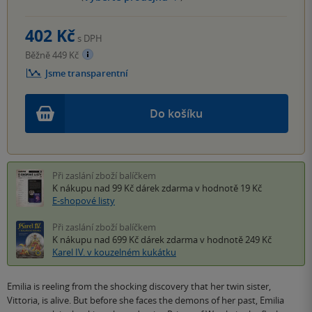
402 Kč
s DPH
Běžně 449 Kč
Jsme transparentní
Do košíku
Při zaslání zboží balíčkem
K nákupu nad 99 Kč
dárek zdarma
v hodnotě 19 Kč
E-shopové listy
Při zaslání zboží balíčkem
K nákupu nad 699 Kč
dárek zdarma
v hodnotě 249 Kč
Karel IV. v kouzelném kukátku
Emilia is reeling from the shocking discovery that her twin sister,
Vittoria, is alive. But before she faces the demons of her past, Emilia