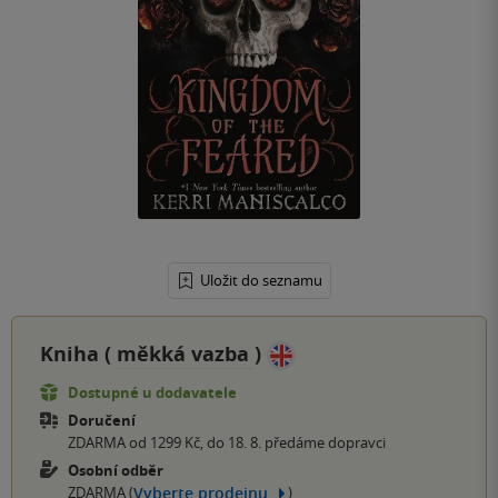
Uložit do seznamu
Kniha (
měkká vazba
)
Dostupné u dodavatele
Doručení
ZDARMA od 1299 Kč, do 18. 8. předáme dopravci
Osobní odběr
Vyberte prodejnu
ZDARMA (
)