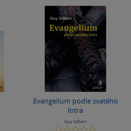
Evangelium podle svatého
lotra
Guy Gilbert
0.0