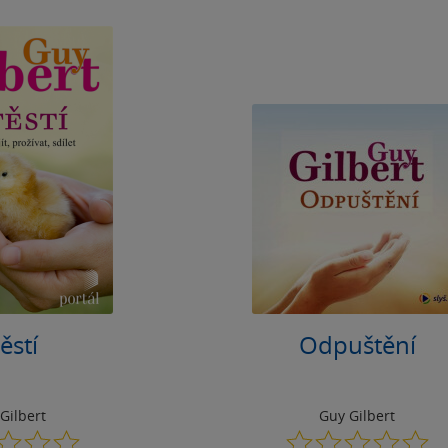
ěstí
Odpuštění
Gilbert
Guy Gilbert
0.0
0.0