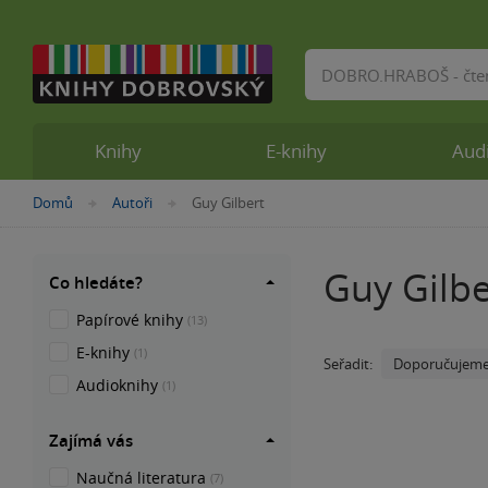
Vyhledávání
Knihy
E-knihy
Aud
Nacházíte
Domů
Autoři
Guy Gilbert
»
»
se
zde:
Guy Gilbe
Co hledáte?
Papírové knihy
(13)
E-knihy
(1)
Doporučujem
Seřadit:
Audioknihy
(1)
Zajímá vás
Naučná literatura
(7)