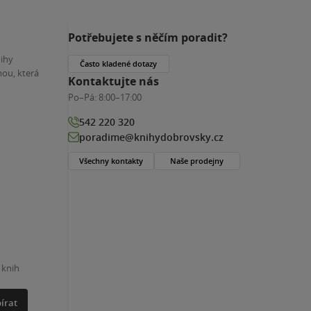
Potřebujete s něčím poradit?
nihy
Často kladené dotazy
ou, která
Kontaktujte nás
Po–Pá:
8:00–17:00
542 220 320
poradime@knihydobrovsky.cz
Všechny kontakty
Naše prodejny
 knih
írat