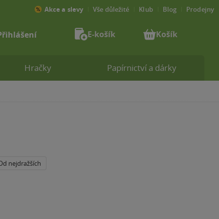
Akce a slevy
Vše důležité
Klub
Blog
Prodejny
E-košík
Košík
Přihlášení
Hračky
Papírnictví a dárky
Od nejdražších