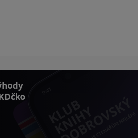
výhody
 KDčko