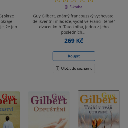
z
E-kniha
5
hvězdiček
5) skrze
Guy Gilbert, známý francouzský vychovatel
 okraje
delikventní mládeže, vydal ve Francii téměř
je, že jen
dvacet knih. Tato kniha, jedna z jeho
posledních,...
269 Kč
Koupit
Uložit do seznamu