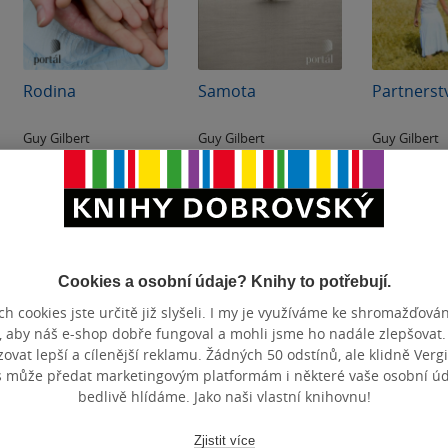
Rodina
Samota
Partnerst
Guy Gilbert
Guy Gilbert
Guy Gilbert
0.0
0.0
0.0
z
z
z
měkká vazba
měkká vazba
měkká va
5
5
5
hvězdiček
hvězdiček
hvězdiček
133 Kč
142 Kč
142 Kč
Běžně
149 Kč
Běžně
159 Kč
Běžně
159 K
Do košíku
Do košíku
Do k
Cookies a osobní údaje? Knihy to potřebují.
h cookies jste určitě již slyšeli. I my je využíváme ke shromažďován
, aby náš e-shop dobře fungoval a mohli jsme ho nadále zlepšovat
vat lepší a cílenější reklamu. Žádných 50 odstínů, ale klidně Vergil
s může předat marketingovým platformám i některé vaše osobní úda
bedlivě hlídáme. Jako naši vlastní knihovnu!
Zjistit více