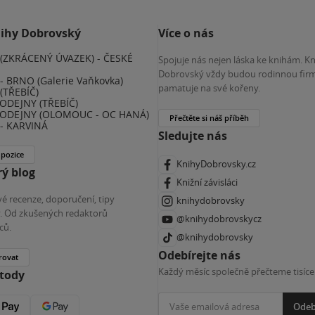
nihy Dobrovský
Více o nás
(ZKRÁCENÝ ÚVAZEK) - ČESKÉ
Spojuje nás nejen láska ke knihám. K
E
Dobrovský vždy budou rodinnou firm
 BRNO (Galerie Vaňkovka)
pamatuje na své kořeny.
(TŘEBÍČ)
ODEJNY (TŘEBÍČ)
ODEJNY (OLOMOUC - OC HANÁ)
Přečtěte si náš příběh
- KARVINÁ
Sledujte nás
 pozice
KnihyDobrovsky.cz
ý blog
Knižní závisláci
é recenze, doporučení, tipy
knihydobrovsky
ky. Od zkušených redaktorů
@knihydobrovskycz
ců.
@knihydobrovsky
Odebírejte nás
rovat
Každý měsíc společně přečteme tisíce
etody
Odeb