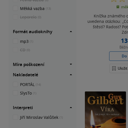
měk
Měkká vazba
(13)
Knížka známého d
Leporelo
(0)
uvedena otázkou: „Co
štěstí? Radost? Po
Formát audioknihy
Zdr
13
mp3
(1)
Běž
CD
(0)
Do 
Míra poškození
Uloži
Nakladatelé
PORTÁL
(14)
SlysTo
(1)
Interpreti
Jiří Miroslav Valůšek
(1)