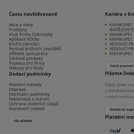
Často navštěvované
Kariéra v K
Akce a slevy
KNIHKUPEC 
Prodejny
BUDĚJOVIC
Klub Knihy Dobrovský
KNIHKUPEC -
Aplikace KDčko
KNIHKUPEC 
Knižní závisláci
VEDOUCÍ PR
Festival knižních závisláků
VEDOUCÍ PR
Affiliate spolupráce
KNIHKUPEC 
Dárkové poukazy
Poukazy pro firmy
Volné pracovní
Nákupy pro školy
Píšeme Dobr
Dodací podmínky
Platební metody
Každý týden nov
Doprava
a čtenářské tri
Obchodní podmínky
i našich knihkup
Reklamace a vrácení
Ochrana osobních údajů
Nastavení cookies
Nechte se inspi
Platební m
Vše důležité