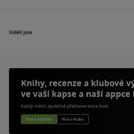
Viděli jste
Knihy, recenze a klubové 
ve vaší kapse a naší appce
Každý měsíc společně přečteme tisíce knih
Více o aplikaci
Více o klubu