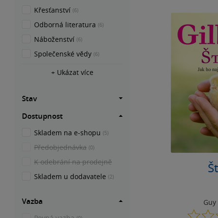
Křesťanství
(6)
Odborná literatura
(6)
Náboženství
(6)
Společenské vědy
(6)
+ Ukázat více
Stav
Dostupnost
Skladem na e-shopu
(5)
Předobjednávka
(0)
K odebrání na prodejně
Št
Skladem u dodavatele
(2)
Vazba
Guy 
Pevná vazba
(0)