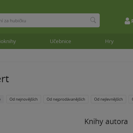
ioknihy
Učebnice
Hry
rt
e
Od nejnovějších
Od nejprodávanějších
Od nejlevnějších
Knihy autora