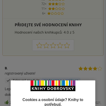
72×
3 hvězdičky
11×
2 hvězdičky
6×
1 hvezdička
PŘIDEJTE SVÉ HODNOCENÍ KNIHY
Hodnocení našich knihkupců: 4.0 z 5
1
2
3
4
5
B.
registrovaný uživatel
Zakoupil produkt
Hodnoceno z aplikace
Lepsi nez druhy dil i presto, ze uz je to vse ohravane
dokola :)
Cookies a osobní údaje? Knihy to
23
E-kniha, Kontrast, 2021,
potřebují.