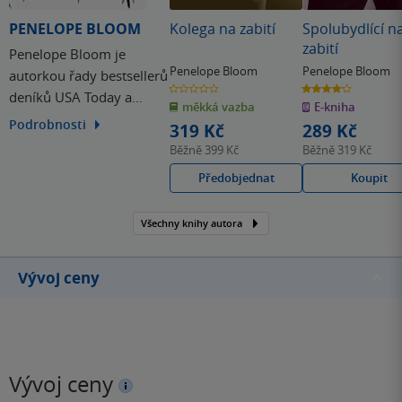
PENELOPE BLOOM
Kolega na zabití
Spolubydlící n
zabití
Penelope Bloom je
Penelope Bloom
Penelope Bloom
autorkou řady bestsellerů
0.0
4.2
deníků USA Today a
z
z
měkká vazba
E-kniha
5
5
hvězdiček
hvězdiček
Washington Post. U nás
Podrobnosti
319 Kč
289 Kč
debutovala románem
Běžně
399 Kč
Běžně
319 Kč
Jeho banán, který si
Předobjednat
Koupit
okamžitě získal pozornost
i přízeň fanoušků erotické
Všechny knihy autora
humorné literatury.
Vývoj ceny
Vývoj ceny