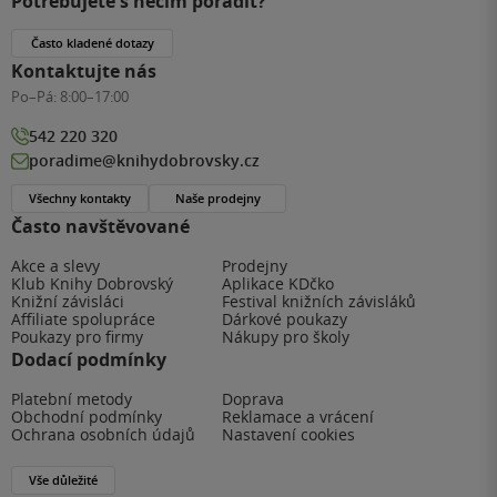
Potřebujete s něčím poradit?
Často kladené dotazy
Kontaktujte nás
Po–Pá:
8:00–17:00
542 220 320
poradime@knihydobrovsky.cz
Všechny kontakty
Naše prodejny
Často navštěvované
Akce a slevy
Prodejny
Klub Knihy Dobrovský
Aplikace KDčko
Knižní závisláci
Festival knižních závisláků
Affiliate spolupráce
Dárkové poukazy
Poukazy pro firmy
Nákupy pro školy
Dodací podmínky
Platební metody
Doprava
Obchodní podmínky
Reklamace a vrácení
Ochrana osobních údajů
Nastavení cookies
Vše důležité