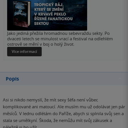
Jako jediná přežila hromadnou sebevraždu sekty. Po
dvaceti letech se minulost vrací a festival na odlehlém
ostrově se mění v boj o holý život.
Více informací
Popis
Asi si nikdo nemyslí, že mít sexy šéfa není vůbec
komplikované ani matoucí. Ale musím mu už odolávat jen pár
měsíců. V lednu odlétám do Paříže, abych si splnila svůj sen a
stala se umělkyní. Škoda, že nemůžu mít svůj zákusek a
náležitě si ho užít.