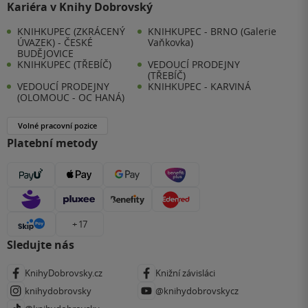
Kariéra v Knihy Dobrovský
KNIHKUPEC (ZKRÁCENÝ
KNIHKUPEC - BRNO (Galerie
ÚVAZEK) - ČESKÉ
Vaňkovka)
BUDĚJOVICE
KNIHKUPEC (TŘEBÍČ)
VEDOUCÍ PRODEJNY
(TŘEBÍČ)
VEDOUCÍ PRODEJNY
KNIHKUPEC - KARVINÁ
(OLOMOUC - OC HANÁ)
Volné pracovní pozice
Platební metody
+ 17
Sledujte nás
KnihyDobrovsky.cz
Knižní závisláci
knihydobrovsky
@knihydobrovskycz