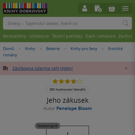
Vyhledávání
Bestsellery
Učebnice
Školní potřeby
Dark romance
Zachra
Nacházíte
Domů
Knihy
Beletrie
Knihy pro ženy
Erotické
»
»
»
»
se
romány
zde:
Zásilkovna zdarma celý týden!
Za
4.0
z
5
305 hodnocení čtenářů
hvězdiček
Jeho zákusek
Autor
Penelope Bloom
Nedostupné