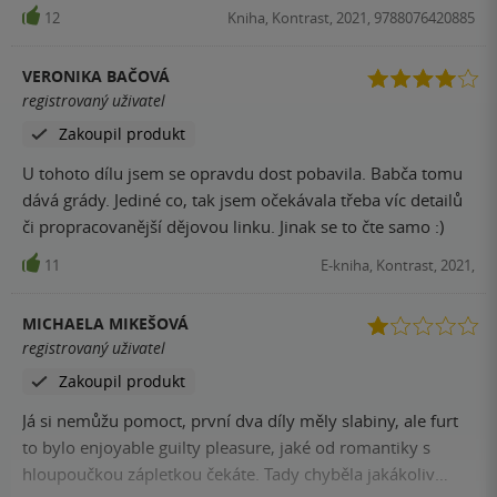
pro mě taková nijaká a erotika za mě 0. Letiště nekonečná
12
Kniha, Kontrast, 2021, 9788076420885
hrůza a konec s krůtou to už byl fakt vrchol trapnosti. Od
série si dám oddech, nevím, zda na zbytek někdy dojde....
VERONIKA BAČOVÁ
registrovaný uživatel
Zakoupil produkt
U tohoto dílu jsem se opravdu dost pobavila. Babča tomu
dává grády. Jediné co, tak jsem očekávala třeba víc detailů
či propracovanější dějovou linku. Jinak se to čte samo :)
11
E-kniha, Kontrast, 2021,
MICHAELA MIKEŠOVÁ
registrovaný uživatel
Zakoupil produkt
Já si nemůžu pomoct, první dva díly měly slabiny, ale furt
to bylo enjoyable guilty pleasure, jaké od romantiky s
hloupoučkou zápletkou čekáte. Tady chyběla jakákoliv