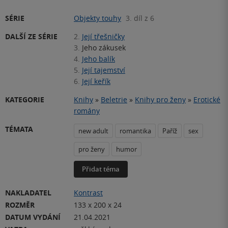
SÉRIE
Objekty touhy
3. díl z 6
DALŠÍ ZE SÉRIE
2.
Její třešničky
3.
Jeho zákusek
4.
Jeho balík
5.
Její tajemství
6.
Její keřík
KATEGORIE
Knihy
»
Beletrie
»
Knihy pro ženy
»
Erotické
romány
TÉMATA
new adult
romantika
Paříž
sex
pro ženy
humor
Přidat téma
NAKLADATEL
Kontrast
ROZMĚR
133 x 200 x 24
DATUM VYDÁNÍ
21.04.2021