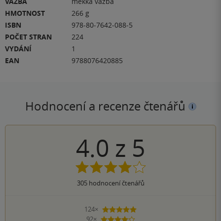
VAZBA
měkká vazba
HMOTNOST
266 g
ISBN
978-80-7642-088-5
POČET STRAN
224
VYDÁNÍ
1
EAN
9788076420885
Hodnocení a recenze čtenářů
4.0
z
5
305
hodnocení čtenářů
124×
5 hvězdiček
92×
4 hvězdičky