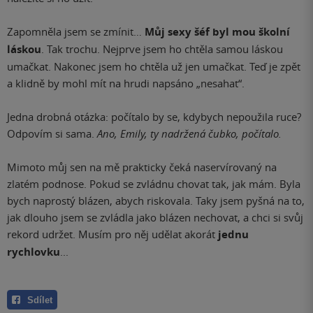
Zapomněla jsem se zmínit…
Můj sexy šéf byl mou školní
láskou
. Tak trochu. Nejprve jsem ho chtěla samou láskou
umačkat. Nakonec jsem ho chtěla už jen umačkat. Teď je zpět
a klidně by mohl mít na hrudi napsáno „nesahat“.
Jedna drobná otázka: počítalo by se, kdybych nepoužila ruce?
Odpovím si sama.
Ano, Emily, ty nadržená čubko, počítalo.
Mimoto můj sen na mě prakticky čeká naservírovaný na
zlatém podnose. Pokud se zvládnu chovat tak, jak mám. Byla
bych naprostý blázen, abych riskovala. Taky jsem pyšná na to,
jak dlouho jsem se zvládla jako blázen nechovat, a chci si svůj
rekord udržet. Musím pro něj udělat akorát
jednu
rychlovku
...
Sdílet