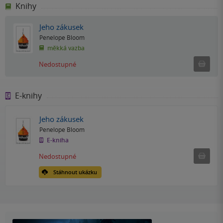
Knihy
Jeho zákusek
Penelope Bloom
měkká vazba
Ned
Nedostupné
E-knihy
Jeho zákusek
Penelope Bloom
E-kniha
Nedostu
Nedostupné
Stáhnout ukázku