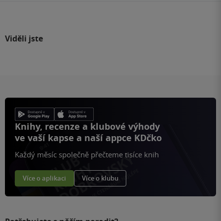
Viděli jste
Knihy, recenze a klubové výhody
ve vaší kapse a naší appce KDčko
Každý měsíc společně přečteme tisíce knih
Více o aplikaci
Více o klubu