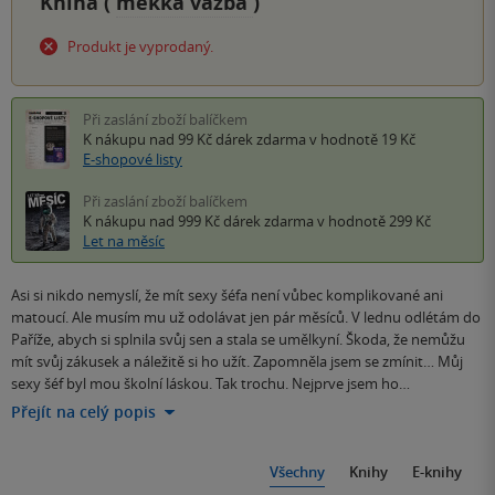
Kniha (
měkká vazba
)
Produkt je vyprodaný.
Při zaslání zboží balíčkem
K nákupu nad 99 Kč
dárek zdarma
v hodnotě 19 Kč
E-shopové listy
Při zaslání zboží balíčkem
K nákupu nad 999 Kč
dárek zdarma
v hodnotě 299 Kč
Let na měsíc
Asi si nikdo nemyslí, že mít sexy šéfa není vůbec komplikované ani
matoucí. Ale musím mu už odolávat jen pár měsíců. V lednu odlétám do
Paříže, abych si splnila svůj sen a stala se umělkyní. Škoda, že nemůžu
mít svůj zákusek a náležitě si ho užít. Zapomněla jsem se zmínit… Můj
sexy šéf byl mou školní láskou. Tak trochu. Nejprve jsem ho…
Přejít na celý popis
Všechny
Knihy
E-knihy