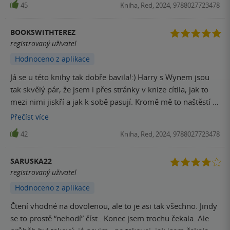
45
Kniha, Red, 2024, 9788027723478
BOOKSWITHTEREZ
registrovaný uživatel
Hodnoceno z aplikace
Já se u této knihy tak dobře bavila!:) Harry s Wynem jsou
tak skvělý pár, že jsem i přes stránky v knize cítila, jak to
mezi nimi jiskří a jak k sobě pasují. Kromě mě to naštěstí ví
i jejich kamarádi a já celou dobu doufala, že to zjistí i oni
Přečíst
více
dva. Krásná obálka úplně láká k odpočinkové a
42
Kniha, Red, 2024, 9788027723478
romantické knize, ale uvnitř to vlastně tak jednoduché není
a příběh vás donutí přemýšlet a možná i trošku
SARUSKA22
přehodnotit priority☺️. O knížce se teď hodně mluví a
registrovaný uživatel
rozhodně si tu pozornost zaslouží.
Hodnoceno z aplikace
Čtení vhodné na dovolenou, ale to je asi tak všechno. Jindy
se to prostě “nehodí” číst.. Konec jsem trochu čekala. Ale