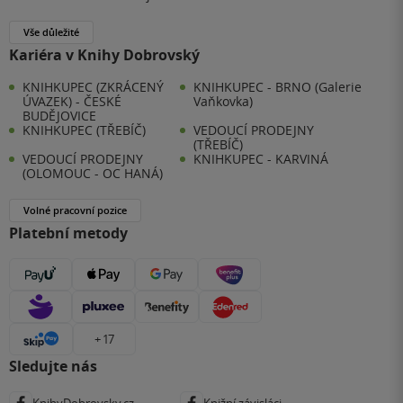
Vše důležité
Kariéra v Knihy Dobrovský
KNIHKUPEC (ZKRÁCENÝ
KNIHKUPEC - BRNO (Galerie
ÚVAZEK) - ČESKÉ
Vaňkovka)
BUDĚJOVICE
KNIHKUPEC (TŘEBÍČ)
VEDOUCÍ PRODEJNY
(TŘEBÍČ)
VEDOUCÍ PRODEJNY
KNIHKUPEC - KARVINÁ
(OLOMOUC - OC HANÁ)
Volné pracovní pozice
Platební metody
+ 17
Sledujte nás
KnihyDobrovsky.cz
Knižní závisláci