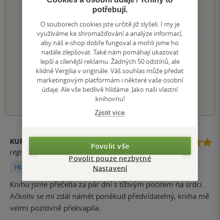
49×
3 hvězdičky
potřebují.
15×
2 hvězdičky
O souborech cookies jste určitě již slyšeli. I my je
6×
1 hvezdička
využíváme ke shromažďování a analýze informací,
aby náš e-shop dobře fungoval a mohli jsme ho
PŘIDEJTE SVÉ HODNOCENÍ KNIHY
nadále zlepšovat. Také nám pomáhají ukazovat
lepší a cílenější reklamu. Žádných 50 odstínů, ale
Hodnocení našich knihkupců: 0.0 z 5
klidně Vergilia v originále. Váš souhlas může předat
marketingovým platformám i některé vaše osobní
údaje. Ale vše bedlivě hlídáme. Jako naši vlastní
1
2
3
4
5
knihovnu!
Zjistit více
KUPKA
Povolit vše
registrovaný uživatel
Povolit pouze nezbytné
Hodnoceno z aplikace
Nastavení
Knihu jsme přečetla za pár dní s tíživým pocitem na srdci.
Ačkoliv se mi zdál námět poněkud předvídatelný, kniha mě
velmi pozitivně překvapila.