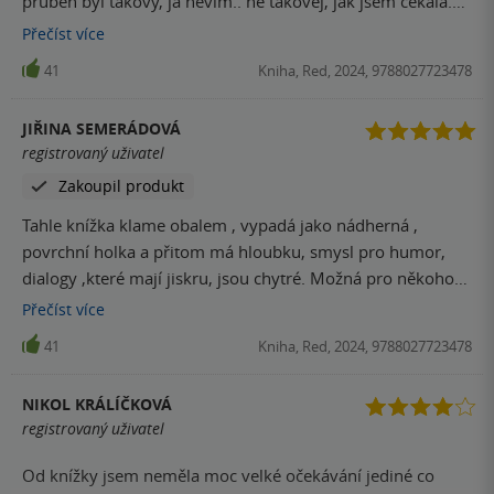
průběh byl takový, já nevim.. ne takovej, jak jsem čekala.
Čekala jsem víc, něco lepšího. Byli spolu 8 let a nevšimli si,
Přečíst
více
že jeden z nich má deprese a že druhý má zas jiný,
41
Kniha, Red, 2024, 9788027723478
závažnější, problém? Věci tohoto typu mi moc nedávali
smysl. Za přečtení stojí, pokud hledáte něco opravdu
JIŘINA SEMERÁDOVÁ
nenáročného na oddech. Jinak nedoporučuji
registrovaný uživatel
Zakoupil produkt
Tahle knížka klame obalem , vypadá jako nádherná ,
povrchní holka a přitom má hloubku, smysl pro humor,
dialogy ,které mají jiskru, jsou chytré. Možná pro někoho
bude moc úvah, pocitů, bolesti ,ale emoce jsou tu jako
Přečíst
více
nejlepší koření, při hledání svého místa. Za mě top.
41
Kniha, Red, 2024, 9788027723478
NIKOL KRÁLÍČKOVÁ
registrovaný uživatel
Od knížky jsem neměla moc velké očekávání jediné co