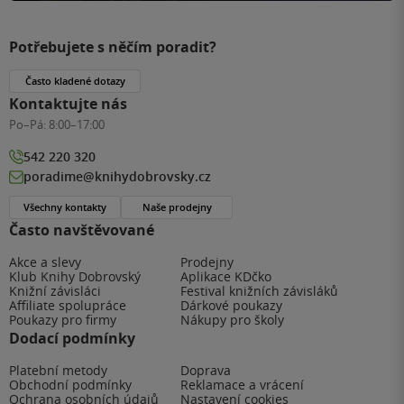
Potřebujete s něčím poradit?
Často kladené dotazy
Kontaktujte nás
Po–Pá:
8:00–17:00
542 220 320
poradime@knihydobrovsky.cz
Všechny kontakty
Naše prodejny
Často navštěvované
Akce a slevy
Prodejny
Klub Knihy Dobrovský
Aplikace KDčko
Knižní závisláci
Festival knižních závisláků
Affiliate spolupráce
Dárkové poukazy
Poukazy pro firmy
Nákupy pro školy
Dodací podmínky
Platební metody
Doprava
Obchodní podmínky
Reklamace a vrácení
Ochrana osobních údajů
Nastavení cookies