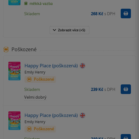
měkká vazba
Do k
Skladem
268 Kč
s DPH
Zobrazit
více
(+5)
Poškozené
Happy Place (poškozená)
Emily Henry
Poškozené
Do k
Skladem
239 Kč
s DPH
Velmi dobrý
Happy Place (poškozená)
Emily Henry
Poškozené
Do k