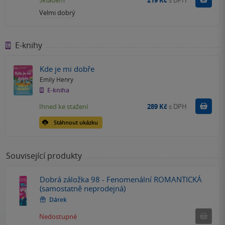
Skladem
219 Kč
s DPH
Velmi dobrý
E-knihy
Kde je mi dobře
Emily Henry
E-kniha
Koupit
Ihned ke stažení
289 Kč
s DPH
Stáhnout ukázku
Související produkty
Dobrá záložka 98 - Fenomenální ROMANTICKÁ
(samostatně neprodejná)
Dárek
Ned
Nedostupné