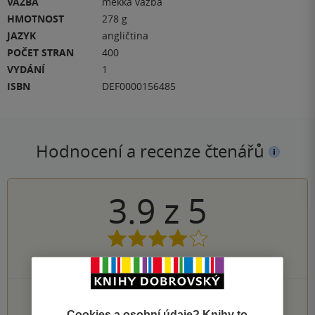
VAZBA
měkká vazba
HMOTNOST
278 g
JAZYK
angličtina
POČET STRAN
400
VYDÁNÍ
1
ISBN
DEF0000156485
Hodnocení a recenze čtenářů
3.9
z
5
228
hodnocení čtenářů
81×
5 hvězdiček
77×
4 hvězdičky
Cookies a osobní údaje? Knihy to