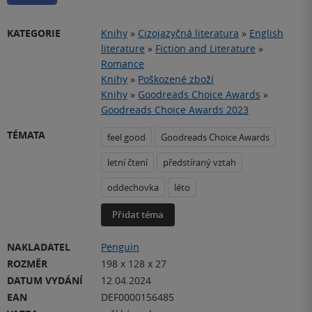
KATEGORIE
Knihy
»
Cizojazyčná literatura
»
English
literature
»
Fiction and Literature
»
Romance
Knihy
»
Poškozené zboží
Knihy
»
Goodreads Choice Awards
»
Goodreads Choice Awards 2023
TÉMATA
feel good
Goodreads Choice Awards
letní čtení
předstíraný vztah
oddechovka
léto
Přidat téma
NAKLADATEL
Penguin
ROZMĚR
198 x 128 x 27
DATUM VYDÁNÍ
12.04.2024
EAN
DEF0000156485