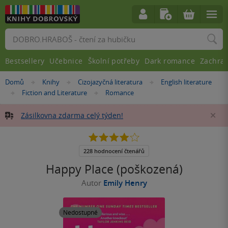
Vyhledávání
Bestsellery
Učebnice
Školní potřeby
Dark romance
Zachra
Nacházíte
Domů
Knihy
Cizojazyčná literatura
English literature
»
»
»
se
Fiction and Literature
Romance
»
»
zde:
Zásilkovna zdarma celý týden!
Za
3.9
z
5
228 hodnocení čtenářů
hvězdiček
Happy Place (poškozená)
Autor
Emily Henry
Nedostupné