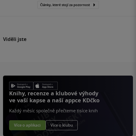
Články, které stojí za pozornost
Viděli jste
Knihy, recenze a klubové výhody
ve vaší kapse a naší appce KDčko
Každý měsíc společně přečteme tisíce knih
Více o aplikaci
Více o klubu