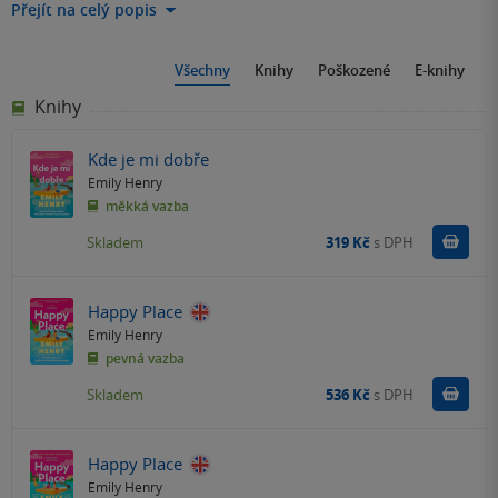
Přejít na celý popis
Všechny
Knihy
Poškozené
E-knihy
Knihy
Kde je mi dobře
Emily Henry
měkká vazba
Do k
Skladem
319 Kč
s DPH
Happy Place
Emily Henry
pevná vazba
Do k
Skladem
536 Kč
s DPH
Happy Place
Emily Henry