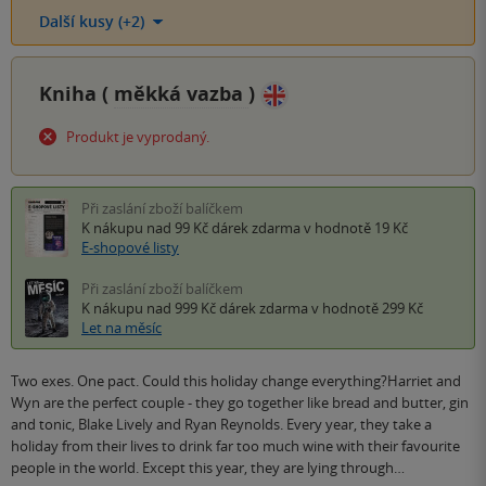
Další kusy (+2)
Kniha (
měkká vazba
)
Produkt je vyprodaný.
Při zaslání zboží balíčkem
K nákupu nad 99 Kč
dárek zdarma
v hodnotě 19 Kč
E-shopové listy
Při zaslání zboží balíčkem
K nákupu nad 999 Kč
dárek zdarma
v hodnotě 299 Kč
Let na měsíc
Two exes. One pact. Could this holiday change everything?Harriet and
Wyn are the perfect couple - they go together like bread and butter, gin
and tonic, Blake Lively and Ryan Reynolds. Every year, they take a
holiday from their lives to drink far too much wine with their favourite
people in the world. Except this year, they are lying through…