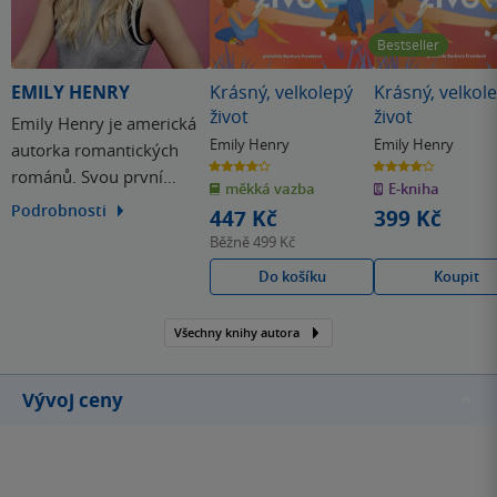
Bestseller
EMILY HENRY
Krásný, velkolepý
Krásný, velkol
život
život
Emily Henry je americká
Emily Henry
Emily Henry
autorka romantických
4.2
4.2
románů. Svou první
z
z
měkká vazba
E-kniha
5
5
hvězdiček
hvězdiček
knihu pro mladé dospělé
Podrobnosti
447 Kč
399 Kč
The Love That Split the
Běžně
499 Kč
World napsala v roce
Do košíku
Koupit
2016. V roce 2020 jí pak
vyšel první a velmi
Všechny knihy autora
úspěšný román pro
dospělé Letní sázka, který
byl přeložen do více než…
Vývoj ceny