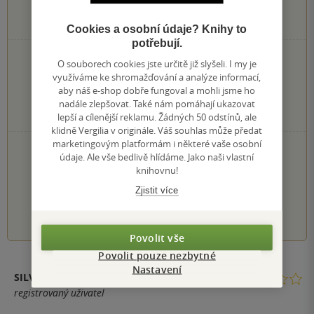
5
hodnocení čtenářů
Cookies a osobní údaje? Knihy to
potřebují.
2×
5 hvězdiček
O souborech cookies jste určitě již slyšeli. I my je
0×
4 hvězdičky
využíváme ke shromažďování a analýze informací,
2×
3 hvězdičky
aby náš e-shop dobře fungoval a mohli jsme ho
0×
2 hvězdičky
nadále zlepšovat. Také nám pomáhají ukazovat
1×
1 hvezdička
lepší a cílenější reklamu. Žádných 50 odstínů, ale
klidně Vergilia v originále. Váš souhlas může předat
marketingovým platformám i některé vaše osobní
PŘIDEJTE SVÉ HODNOCENÍ KNIHY
údaje. Ale vše bedlivě hlídáme. Jako naši vlastní
knihovnu!
Hodnocení našich knihkupců: 0.0 z 5
Zjistit více
1
2
3
4
5
Povolit vše
Povolit pouze nezbytné
Nastavení
SILVIA
registrovaný uživatel