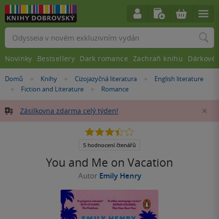
Vyhledávání
Novinky
Bestsellery
Dark romance
Zachraň knihu
Dárkové 
Nacházíte
Domů
Knihy
Cizojazyčná literatura
English literature
»
»
»
se
Fiction and Literature
Romance
»
»
zde:
Zásilkovna zdarma celý týden!
Za
3.4
z
5
5 hodnocení čtenářů
hvězdiček
You and Me on Vacation
Autor
Emily Henry