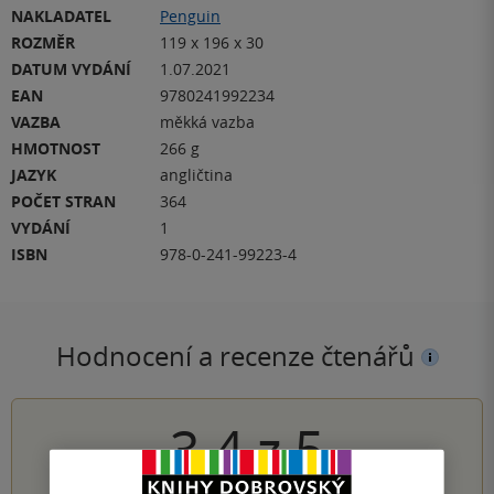
NAKLADATEL
Penguin
ROZMĚR
119 x 196 x 30
DATUM VYDÁNÍ
1.07.2021
EAN
9780241992234
VAZBA
měkká vazba
HMOTNOST
266 g
JAZYK
angličtina
POČET STRAN
364
VYDÁNÍ
1
ISBN
978-0-241-99223-4
Hodnocení a recenze čtenářů
3.4
z
5