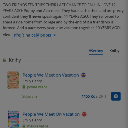
TWO FRIENDS TEN TRIPS THEIR LAST CHANCE TO FALL IN LOVE 12
YEARS AGO: Poppy and Alex meet. They hate each other, and are pretty
confident they'll never speak again. 11 YEARS AGO: They're forced to
share a ride home from college and by the end of it a friendship is
formed. And a pact: every year, one vacation together. 10 YEARS AGO:
Alex…
Přejít na celý popis
Všechny
Knihy
Knihy
People We Meet on Vacation
Emily Henry
pevná vazba
Do k
Skladem
1155 Kč
s DPH
People We Meet On Vacation
Emily Henry
měkká vazba