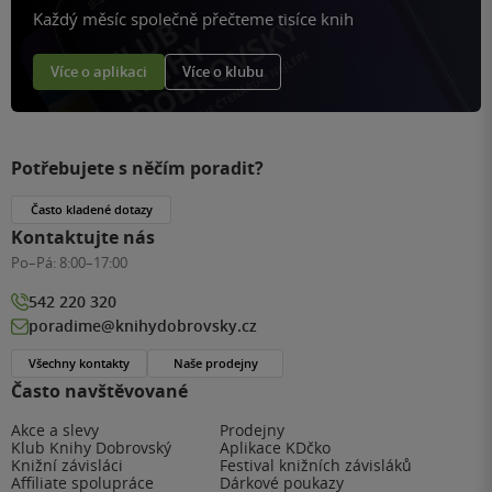
Každý měsíc společně přečteme tisíce knih
Více o aplikaci
Více o klubu
Potřebujete s něčím poradit?
Často kladené dotazy
Kontaktujte nás
Po–Pá:
8:00–17:00
542 220 320
poradime@knihydobrovsky.cz
Všechny kontakty
Naše prodejny
Často navštěvované
Akce a slevy
Prodejny
Klub Knihy Dobrovský
Aplikace KDčko
Knižní závisláci
Festival knižních závisláků
Affiliate spolupráce
Dárkové poukazy