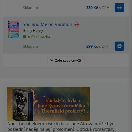
Do k
Skladem
330 Kč
s DPH
You and Me on Vacation
Emily Henry
měkká vazba
Do k
Skladem
299 Kč
s DPH
Zobrazit
více
(+2)
Nad Thornfieldem visí kletba a Jane Airová může být
poslední nadějí na její prolomení. Gotická romantasy