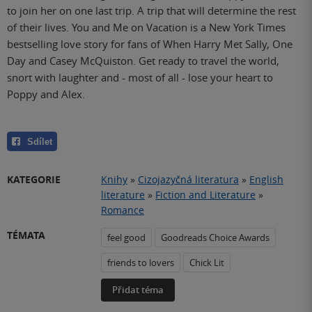
to join her on one last trip. A trip that will determine the rest
of their lives. You and Me on Vacation is a New York Times
bestselling love story for fans of When Harry Met Sally, One
Day and Casey McQuiston. Get ready to travel the world,
snort with laughter and - most of all - lose your heart to
Poppy and Alex.
Sdílet
KATEGORIE
Knihy
»
Cizojazyčná literatura
»
English
literature
»
Fiction and Literature
»
Romance
TÉMATA
feel good
Goodreads Choice Awards
friends to lovers
Chick Lit
Přidat téma