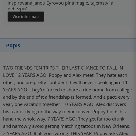
inspirovaná Janou Eyrovou plná magie, tajemství a
nebezpečí.
Více informací
Popis
TWO FRIENDS TEN TRIPS THEIR LAST CHANCE TO FALL IN
LOVE 12 YEARS AGO: Poppy and Alex meet. They hate each
other, and are pretty confident they'll never speak again. 11
YEARS AGO: They're forced to share a ride home from college
and by the end of it a friendship is formed. And a pact: every
year, one vacation together. 10 YEARS AGO: Alex discovers
his fear of flying on the way to Vancouver. Poppy holds his
hand the whole way. 7 YEARS AGO: They get far too drunk
and narrowly avoid getting matching tattoos in New Orleans.
2 YEARS AGO: It all goes wrong. THIS YEAR: Poppy asks Alex