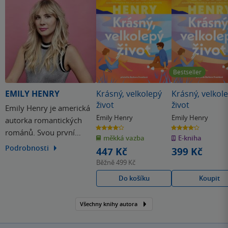
Bestseller
EMILY HENRY
Krásný, velkolepý
Krásný, velkol
život
život
Emily Henry je americká
Emily Henry
Emily Henry
autorka romantických
4.2
4.2
románů. Svou první
z
z
měkká vazba
E-kniha
5
5
hvězdiček
hvězdiček
knihu pro mladé dospělé
Podrobnosti
447 Kč
399 Kč
The Love That Split the
Běžně
499 Kč
World napsala v roce
Do košíku
Koupit
2016. V roce 2020 jí pak
vyšel první a velmi
Všechny knihy autora
úspěšný román pro
dospělé Letní sázka, který