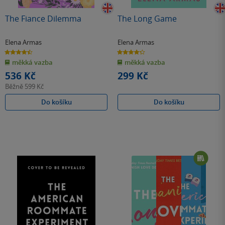
The Fiance Dilemma
The Long Game
Elena Armas
Elena Armas
4.5
4.3
z
z
měkká vazba
měkká vazba
5
5
hvězdiček
hvězdiček
536 Kč
299 Kč
Běžně
599 Kč
Do košíku
Do košíku