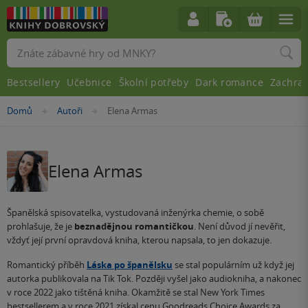
Vyhledávání
Bestsellery
Učebnice
Školní potřeby
Dark romance
Zachra
Nacházíte
Domů
Autoři
Elena Armas
»
»
se
zde:
Elena Armas
Španělská spisovatelka, vystudovaná inženýrka chemie, o sobě
prohlašuje, že je
beznadějnou romantičkou
. Není důvod jí nevěřit,
vždyť její první opravdová kniha, kterou napsala, to jen dokazuje.
Romantický příběh
Láska po španělsku
se stal populárním už když jej
autorka publikovala na Tik Tok. Později vyšel jako audiokniha, a nakonec
v roce 2022 jako tištěná kniha. Okamžitě se stal New York Times
bestsellerem a v roce 2021 získal cenu Goodreads Choice Awards za