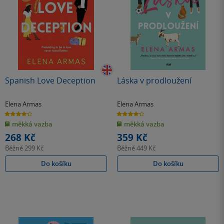
Spanish Love Deception
Láska v prodloužení
Elena Armas
Elena Armas
4.3
4.3
z
z
měkká vazba
měkká vazba
5
5
hvězdiček
hvězdiček
268 Kč
359 Kč
Běžně
299 Kč
Běžně
449 Kč
Do košíku
Do košíku