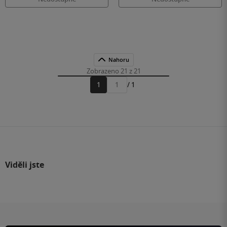
Nahoru
Zobrazeno 21 z 21
1
/ 1
Přejít
na
stránku
Viděli jste