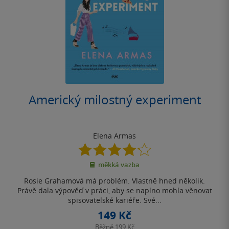
Americký milostný experiment
Elena Armas
4.2
z
měkká vazba
5
hvězdiček
Rosie Grahamová má problém. Vlastně hned několik.
Právě dala výpověď v práci, aby se naplno mohla věnovat
spisovatelské kariéře. Své...
149 Kč
Běžně
199 Kč