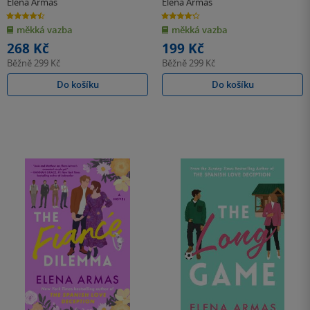
Elena Armas
Elena Armas
4.5
4.3
z
z
měkká vazba
měkká vazba
5
5
hvězdiček
hvězdiček
268 Kč
199 Kč
Běžně
299 Kč
Běžně
299 Kč
Do košíku
Do košíku