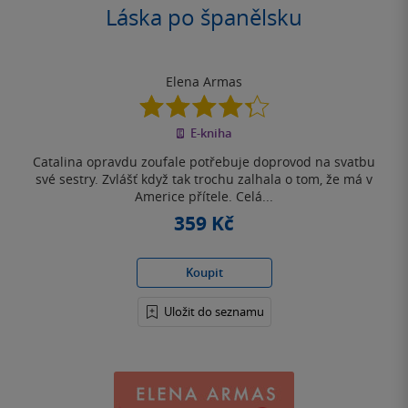
Láska po španělsku
Elena Armas
4.3
z
E-kniha
5
hvězdiček
Catalina opravdu zoufale potřebuje doprovod na svatbu
své sestry. Zvlášť když tak trochu zalhala o tom, že má v
Americe přítele. Celá...
359 Kč
Koupit
Uložit do seznamu