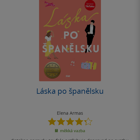
Láska po španělsku
Elena Armas
4.3
z
měkká vazba
5
hvězdiček