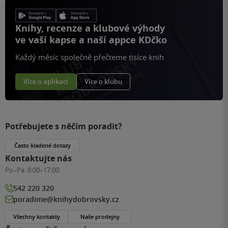
Knihy, recenze a klubové výhody
ve vaší kapse a naší appce KDčko
Každý měsíc společně přečteme tisíce knih
Více o aplikaci
Více o klubu
Potřebujete s něčím poradit?
Často kladené dotazy
Kontaktujte nás
Po–Pá:
8:00–17:00
542 220 320
poradime@knihydobrovsky.cz
Všechny kontakty
Naše prodejny