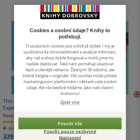
Cookies a osobní údaje? Knihy to
potřebují.
O souborech cookies jste určitě již slyšeli. I my je
využíváme ke shromažďování a analýze informací,
aby náš e-shop dobře fungoval a mohli jsme ho
nadále zlepšovat. Také nám pomáhají ukazovat
lepší a cílenější reklamu. Žádných 50 odstínů, ale
klidně Vergilia v originále. Váš souhlas může předat
marketingovým platformám i některé vaše osobní
údaje. Ale vše bedlivě hlídáme. Jako naši vlastní
knihovnu!
The American Roommate
The Long Game
Zjistit více
Experiment
Elena Armas
Elena Armas
4.2
4.3
Povolit vše
z
z
měkká vazba
měkká vazba
5
5
Povolit pouze nezbytné
hvězdiček
hvězdiček
329 Kč
249 Kč
Nastavení