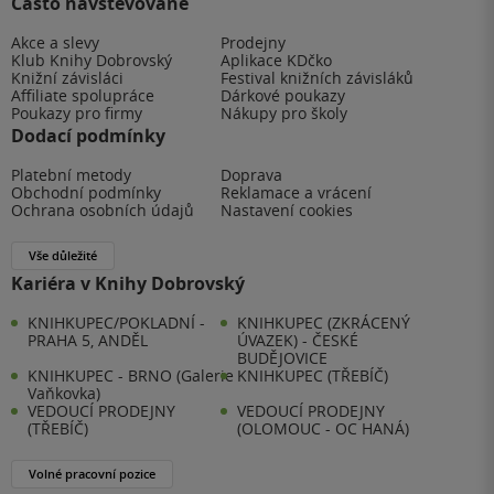
Často navštěvované
Akce a slevy
Prodejny
Klub Knihy Dobrovský
Aplikace KDčko
Knižní závisláci
Festival knižních závisláků
Affiliate spolupráce
Dárkové poukazy
Poukazy pro firmy
Nákupy pro školy
Dodací podmínky
Platební metody
Doprava
Obchodní podmínky
Reklamace a vrácení
Ochrana osobních údajů
Nastavení cookies
Vše důležité
Kariéra v Knihy Dobrovský
KNIHKUPEC/POKLADNÍ -
KNIHKUPEC (ZKRÁCENÝ
PRAHA 5, ANDĚL
ÚVAZEK) - ČESKÉ
BUDĚJOVICE
KNIHKUPEC - BRNO (Galerie
KNIHKUPEC (TŘEBÍČ)
Vaňkovka)
VEDOUCÍ PRODEJNY
VEDOUCÍ PRODEJNY
(TŘEBÍČ)
(OLOMOUC - OC HANÁ)
Volné pracovní pozice