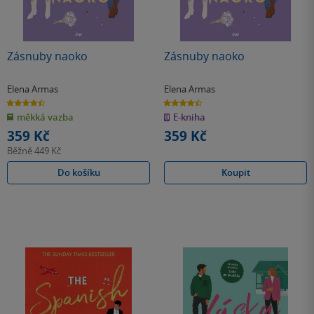
Zásnuby naoko
Zásnuby naoko
Elena Armas
Elena Armas
4.5
4.5
z
z
měkká vazba
E-kniha
5
5
hvězdiček
hvězdiček
359 Kč
359 Kč
Běžně
449 Kč
Do košíku
Koupit