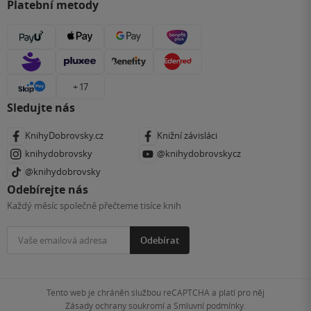
Platební metody
+ 17
Sledujte nás
KnihyDobrovsky.cz
Knižní závisláci
knihydobrovsky
@knihydobrovskycz
@knihydobrovsky
Odebírejte nás
Každý měsíc společně přečteme tisíce knih
Odebírat
Tento web je chráněn službou reCAPTCHA a platí pro něj
Zásady ochrany soukromí
a
Smluvní podmínky
.