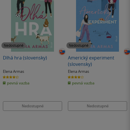
Nedostupné
Nedostupné
Dlhá hra (slovensky)
Americký experiment
(slovensky)
Elena Armas
Elena Armas
4.3
4.2
z
z
pevná vazba
pevná vazba
5
5
hvězdiček
hvězdiček
Nedostupné
Nedostupné