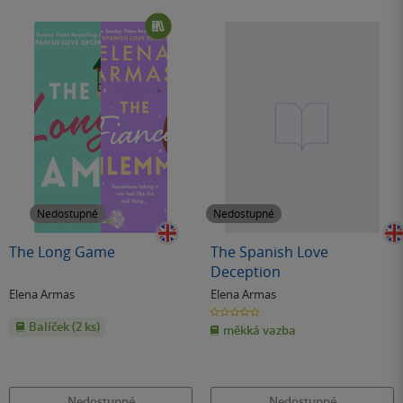
Nedostupné
Nedostupné
The Long Game
The Spanish Love
Deception
Elena Armas
Elena Armas
0.0
z
Balíček (2 ks)
měkká vazba
5
hvězdiček
Nedostupné
Nedostupné