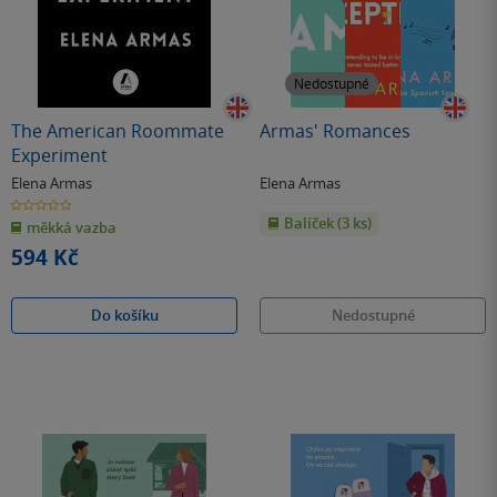
Nedostupné
The American Roommate
Armas' Romances
Experiment
Elena Armas
Elena Armas
0.0
z
Balíček (3 ks)
měkká vazba
5
hvězdiček
594 Kč
Do košíku
Nedostupné