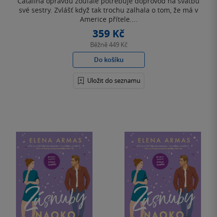
Catalina opravdu zoufale potřebuje doprovod na svatbu
své sestry. Zvlášť když tak trochu zalhala o tom, že má v
Americe přítele....
359 Kč
Běžně
449 Kč
Do košíku
Uložit do seznamu