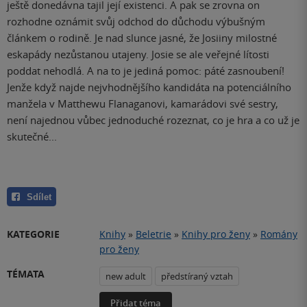
ještě donedávna tajil její existenci. A pak se zrovna on
rozhodne oznámit svůj odchod do důchodu výbušným
článkem o rodině. Je nad slunce jasné, že Josiiny milostné
eskapády nezůstanou utajeny. Josie se ale veřejné lítosti
poddat nehodlá. A na to je jediná pomoc: páté zasnoubení!
Jenže když najde nejvhodnějšího kandidáta na potenciálního
manžela v Matthewu Flanaganovi, kamarádovi své sestry,
není najednou vůbec jednoduché rozeznat, co je hra a co už je
skutečné...
Sdílet
KATEGORIE
Knihy
»
Beletrie
»
Knihy pro ženy
»
Romány
pro ženy
TÉMATA
new adult
předstíraný vztah
Přidat téma