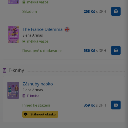
měkká vazba
Do k
Skladem
268 Kč
s DPH
The Fiance Dilemma
Elena Armas
měkká vazba
Do k
Dostupné u dodavatele
536 Kč
s DPH
E-knihy
Zásnuby naoko
Elena Armas
E-kniha
Koupit
Ihned ke stažení
359 Kč
s DPH
Stáhnout ukázku