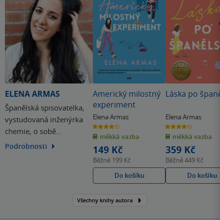
ELENA ARMAS
Americký milostný
Láska po špan
experiment
Španělská spisovatelka,
Elena Armas
Elena Armas
vystudovaná inženýrka
4.2
4.3
chemie, o sobě
z
z
měkká vazba
měkká vazba
5
5
hvězdiček
hvězdiček
prohlašuje, že je
Podrobnosti
149 Kč
359 Kč
beznadějnou
Běžně
199 Kč
Běžně
449 Kč
romantičkou. Není důvod
Do košíku
Do košíku
jí nevěřit, vždyť její první
opravdová kniha, kterou
Všechny knihy autora
napsala, to jen dokazuje.
Romantický příběh Láska