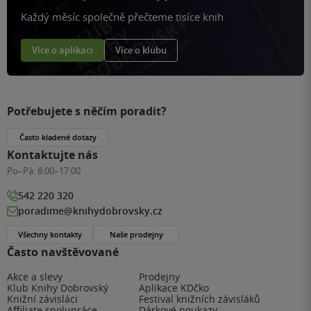
Každý měsíc společně přečteme tisíce knih
Více o aplikaci
Více o klubu
Potřebujete s něčím poradit?
Často kladené dotazy
Kontaktujte nás
Po–Pá:
8:00–17:00
542 220 320
poradime@knihydobrovsky.cz
Všechny kontakty
Naše prodejny
Často navštěvované
Akce a slevy
Prodejny
Klub Knihy Dobrovský
Aplikace KDčko
Knižní závisláci
Festival knižních závisláků
Affiliate spolupráce
Dárkové poukazy