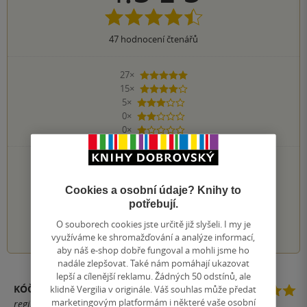
47
hodnocení čtenářů
27×
5 hvězdiček
15×
4 hvězdičky
5×
3 hvězdičky
0×
2 hvězdičky
0×
1 hvezdička
PŘIDEJTE SVÉ HODNOCENÍ KNIHY
Hodnocení našich knihkupců: 0.0 z 5
Cookies a osobní údaje? Knihy to
potřebují.
1
2
3
4
5
O souborech cookies jste určitě již slyšeli. I my je
využíváme ke shromažďování a analýze informací,
aby náš e-shop dobře fungoval a mohli jsme ho
nadále zlepšovat. Také nám pomáhají ukazovat
lepší a cílenější reklamu. Žádných 50 odstínů, ale
KÓČA
klidně Vergilia v originále. Váš souhlas může předat
marketingovým platformám i některé vaše osobní
registrovaný uživatel