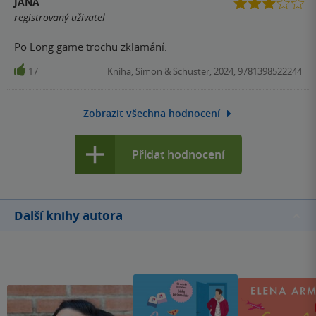
JANA
Lásky po Španělsku.
registrovaný uživatel
Po Long game trochu zklamání.
17
Kniha, Simon & Schuster, 2024, 9781398522244
Zobrazit všechna hodnocení
Přidat hodnocení
Další knihy autora