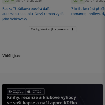
Články
Články
Úterý 4. srpna 2026
Úterý 4. srpna
Radka Třeštíková otevírá další
7 knih, které si přečí
autorskou kapitolu. Nový román vydá
romance, thrillery, d
jako Velikovsky
Články, které stojí za pozornost
Viděli jste
Knihy, recenze a klubové výhody
ve vaší kapse a naší appce KDčko