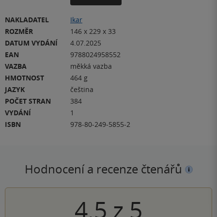
NAKLADATEL
Ikar
ROZMĚR
146 x 229 x 33
DATUM VYDÁNÍ
4.07.2025
EAN
9788024958552
VAZBA
měkká vazba
HMOTNOST
464 g
JAZYK
čeština
POČET STRAN
384
VYDÁNÍ
1
ISBN
978-80-249-5855-2
Hodnocení a recenze čtenářů
4.5
z
5