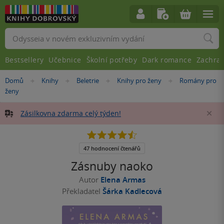
Vyhledávání
Bestsellery
Učebnice
Školní potřeby
Dark romance
Zachra
Nacházíte
Domů
Knihy
Beletrie
Knihy pro ženy
Romány pro
»
»
»
»
se
ženy
zde:
Zásilkovna zdarma celý týden!
Za
4.5
z
5
47 hodnocení čtenářů
hvězdiček
Zásnuby naoko
Autor
Elena Armas
Překladatel
Šárka Kadlecová