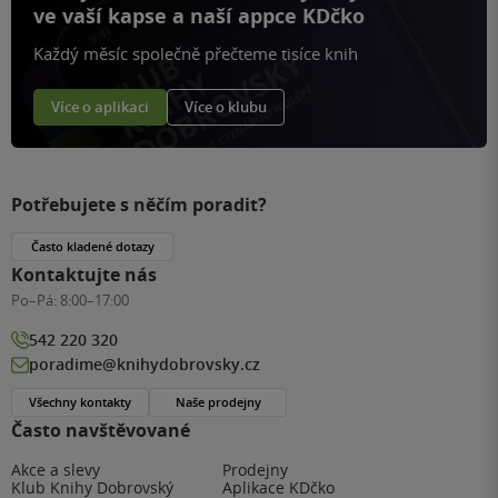
ve vaší kapse a naší appce KDčko
Každý měsíc společně přečteme tisíce knih
Více o aplikaci
Více o klubu
Potřebujete s něčím poradit?
Často kladené dotazy
Kontaktujte nás
Po–Pá:
8:00–17:00
542 220 320
poradime@knihydobrovsky.cz
Všechny kontakty
Naše prodejny
Často navštěvované
Akce a slevy
Prodejny
Klub Knihy Dobrovský
Aplikace KDčko