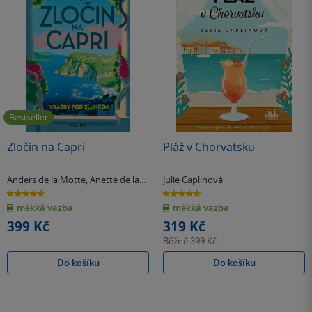
Bestseller
Zločin na Capri
Pláž v Chorvatsku
Anders de la Motte
,
Anette de la
Julie Caplinová
Motte
4.6
4.6
z
z
měkká vazba
měkká vazba
5
5
hvězdiček
hvězdiček
399 Kč
319 Kč
Běžně
399 Kč
Do košíku
Do košíku