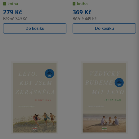
z
z
kniha
kniha
5
5
hvězdiček
hvězdiček
279 Kč
369 Kč
Běžně
349 Kč
Běžně
449 Kč
Do košíku
Do košíku