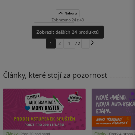
Nahoru
Zobrazeno 24 z 40
Zobrazit dalších 24 produktů
1
2
/ 2
Přejít
na
stránku
Články, které stojí za pozornost
Články
Články
Před 20 hodinami
Úterý 4. srpna