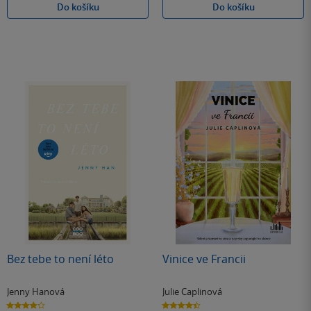
Do košíku
Do košíku
Bez tebe to není léto
Vinice ve Francii
Jenny Hanová
Julie Caplinová
3.9
4.4