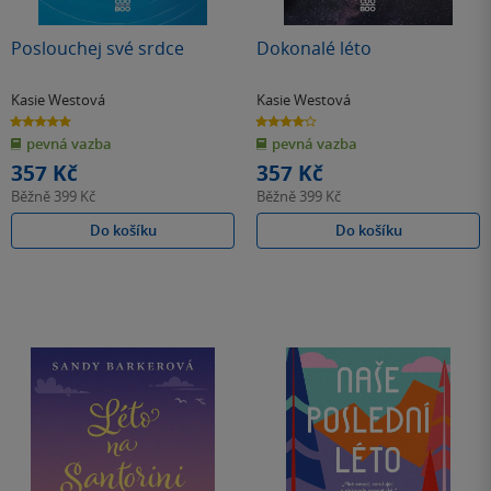
Poslouchej své srdce
Dokonalé léto
Kasie Westová
Kasie Westová
5.0
4.2
z
z
pevná vazba
pevná vazba
5
5
hvězdiček
hvězdiček
357 Kč
357 Kč
Běžně
399 Kč
Běžně
399 Kč
Do košíku
Do košíku