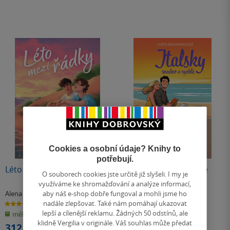
Cookies a osobní údaje? Knihy to
potřebují.
Léto mezi řádky
Italsky snadno a rychle
O souborech cookies jste určitě již slyšeli. I my je
využíváme ke shromažďování a analýze informací,
aby náš e-shop dobře fungoval a mohli jsme ho
Alena Štraubová
Iveta Drahorádová
nadále zlepšovat. Také nám pomáhají ukazovat
4.5
4.0
z
z
lepší a cílenější reklamu. Žádných 50 odstínů, ale
měkká vazba
E-kniha
5
5
hvězdiček
hvězdiček
klidně Vergilia v originále. Váš souhlas může předat
312 Kč
289 Kč