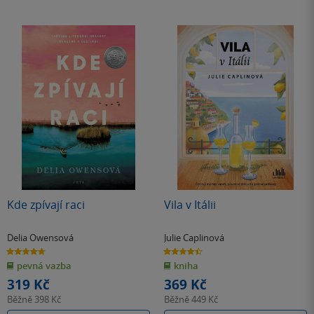
Kde zpívají raci
Vila v Itálii
Delia Owensová
Julie Caplinová
4.7
4.5
z
z
pevná vazba
kniha
5
5
hvězdiček
hvězdiček
319 Kč
369 Kč
Běžně
398 Kč
Běžně
449 Kč