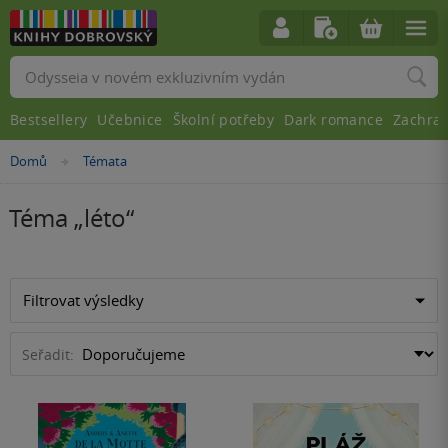
Vyhledávání
Bestsellery
Učebnice
Školní potřeby
Dark romance
Zachra
Domů
Témata
»
Téma „
léto
“
Filtrovat výsledky
Seřadit: