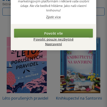
marketingovým platformám i některé vaše osobní
Běžně
349 Kč
Běžně
319 Kč
údaje. Ale vše bedlivě hlídáme. Jako naši vlastní
knihovnu!
Do košíku
Koupit
Zjistit více
Povolit vše
Povolit pouze nezbytné
Nastavení
Léto porušených pravidel
Knihkupectví na Santorini