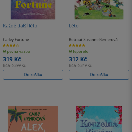
Každé další léto
Léto
Carley Fortune
Rotraut Susanne Bernerová
4.4
4.9
z
z
pevná vazba
leporelo
5
5
hvězdiček
hvězdiček
319 Kč
312 Kč
Běžně
399 Kč
Běžně
349 Kč
Do košíku
Do košíku