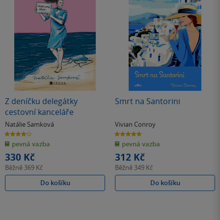
Z deníčku delegátky
Smrt na Santorini
cestovní kanceláře
Natálie Samková
Vivian Conroy
4.0
4.7
z
z
pevná vazba
pevná vazba
5
5
hvězdiček
hvězdiček
330 Kč
312 Kč
Běžně
369 Kč
Běžně
349 Kč
Do košíku
Do košíku