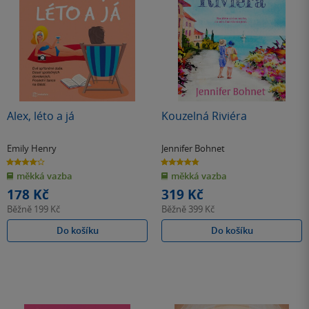
Alex, léto a já
Kouzelná Riviéra
Emily Henry
Jennifer Bohnet
4.0
4.8
z
z
měkká vazba
měkká vazba
5
5
hvězdiček
hvězdiček
178 Kč
319 Kč
Běžně
199 Kč
Běžně
399 Kč
Do košíku
Do košíku