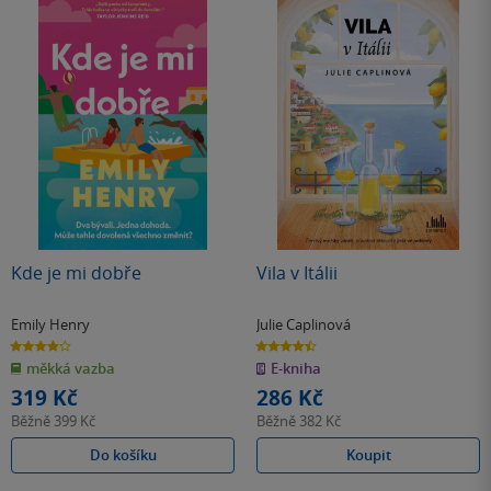
Kde je mi dobře
Vila v Itálii
Emily Henry
Julie Caplinová
3.9
4.5
z
z
měkká vazba
E-kniha
5
5
hvězdiček
hvězdiček
319 Kč
286 Kč
Běžně
399 Kč
Běžně
382 Kč
Do košíku
Koupit