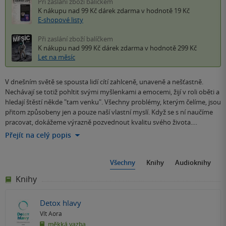
Při zaslání zboží balíčkem
K nákupu nad 99 Kč
dárek zdarma
v hodnotě 19 Kč
E-shopové listy
Při zaslání zboží balíčkem
K nákupu nad 999 Kč
dárek zdarma
v hodnotě 299 Kč
Let na měsíc
V dnešním světě se spousta lidí cítí zahlceně, unaveně a nešťastně.
Nechávají se totiž pohltit svými myšlenkami a emocemi, žijí v roli oběti a
hledají štěstí někde "tam venku". Všechny problémy, kterým čelíme, jsou
přitom způsobeny jen a pouze naší vlastní myslí. Když se s ní naučíme
pracovat, dokážeme výrazně pozvednout kvalitu svého života.…
Přejít na celý popis
Všechny
Knihy
Audioknihy
Knihy
Detox hlavy
Vít Aora
měkká vazba