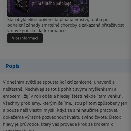
Starobylá elitní univerzita plná tajemství, touha po
odhalení záhady smrtelné choroby a zakázaná přitažlivost
v nové gotické dark romance.
Více informací
Popis
V dnešním světě se spousta lidí cítí zahlceně, unaveně a
nešťastně. Nechávají se totiž pohltit svými myšlenkami a
emocemi, žijí v roli oběti a hledají štěstí někde "tam venku".
Všechny problémy, kterým čelíme, jsou přitom způsobeny jen
a pouze naší vlastní myslí. Když se s ní naučíme pracovat,
dokážeme výrazně pozvednout kvalitu svého života. Detox
hlavy je průvodce, který vás provede krok za krokem k
vnitřnímu klidu.