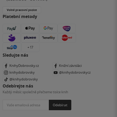
Volné pracovní pozice
Platební metody
+ 17
Sledujte nás
KnihyDobrovsky.cz
Knižní závisláci
knihydobrovsky
@knihydobrovskycz
@knihydobrovsky
Odebírejte nás
Každý měsíc společně přečteme tisíce knih
Odebírat