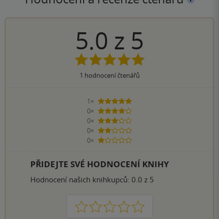
5.0
z
5
1
hodnocení čtenářů
1×
5 hvězdiček
0×
4 hvězdičky
0×
3 hvězdičky
0×
2 hvězdičky
0×
1 hvezdička
PŘIDEJTE SVÉ HODNOCENÍ KNIHY
Hodnocení našich knihkupců: 0.0 z 5
1
2
3
4
5