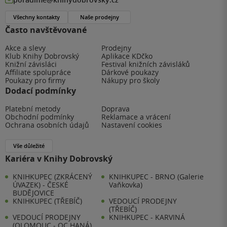
Všechny kontakty
Naše prodejny
Často navštěvované
Akce a slevy
Prodejny
Klub Knihy Dobrovský
Aplikace KDčko
Knižní závisláci
Festival knižních závisláků
Affiliate spolupráce
Dárkové poukazy
Poukazy pro firmy
Nákupy pro školy
Dodací podmínky
Platební metody
Doprava
Obchodní podmínky
Reklamace a vrácení
Ochrana osobních údajů
Nastavení cookies
Vše důležité
Kariéra v Knihy Dobrovský
KNIHKUPEC (ZKRÁCENÝ
KNIHKUPEC - BRNO (Galerie
ÚVAZEK) - ČESKÉ
Vaňkovka)
BUDĚJOVICE
KNIHKUPEC (TŘEBÍČ)
VEDOUCÍ PRODEJNY
(TŘEBÍČ)
VEDOUCÍ PRODEJNY
KNIHKUPEC - KARVINÁ
(OLOMOUC - OC HANÁ)