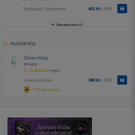
Do k
Dostupné u dodavatele
402 Kč
s DPH
Zobrazit
více
(+1)
Audioknihy
Detox hlavy
Vít Aora
Audiokniha
(mp3)
Koupit
Ihned ke stažení
399 Kč
s DPH
Přehrát ukázku