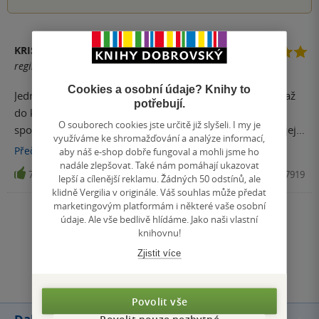
KRISTÝNA HAVELKOVÁ
registrovaný uživatel
Cookies a osobní údaje? Knihy to
Jedna z mála knih která je poutavá od samého počátku až
potřebují.
do konce. Nešlo se od ní odtrhnout a během čtení se
O souborech cookies jste určitě již slyšeli. I my je
spoustu z nás zamysli nad svým životem a jak bychom jej
využíváme ke shromažďování a analýze informací,
mohli změnit abychom byli co nejvíce šťastni.
Přečíst
více
aby náš e-shop dobře fungoval a mohli jsme ho
nadále zlepšovat. Také nám pomáhají ukazovat
7
Kniha, Vít Aora, 2023, 9788011027919
lepší a cílenější reklamu. Žádných 50 odstínů, ale
klidně Vergilia v originále. Váš souhlas může předat
marketingovým platformám i některé vaše osobní
Zobrazit všechna hodnocení
údaje. Ale vše bedlivě hlídáme. Jako naši vlastní
knihovnu!
Zjistit více
Přidat hodnocení
Povolit vše
Povolit pouze nezbytné