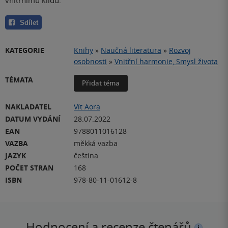
Sdílet
KATEGORIE
Knihy
»
Naučná literatura
»
Rozvoj
osobnosti
»
Vnitřní harmonie, Smysl života
TÉMATA
Přidat téma
NAKLADATEL
Vít Aora
DATUM VYDÁNÍ
28.07.2022
EAN
9788011016128
VAZBA
měkká vazba
JAZYK
čeština
POČET STRAN
168
ISBN
978-80-11-01612-8
Hodnocení a recenze čtenářů