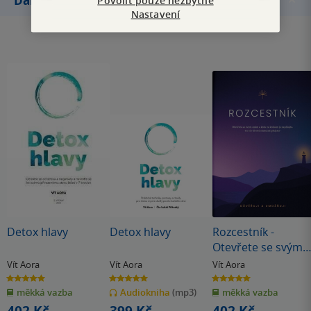
Další knihy autora
Nastavení
Detox hlavy
Detox hlavy
Rozcestník -
Otevřete se svým
snům a krok za
Vít Aora
Vít Aora
Vít Aora
krokem je
5.0
5.0
5.0
z
z
z
naplňujte
měkká vazba
Audiokniha
(mp3)
měkká vazba
5
5
5
hvězdiček
hvězdiček
hvězdiček