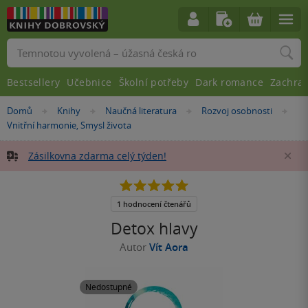
Vyhledávání
Bestsellery
Učebnice
Školní potřeby
Dark romance
Zachra
Nacházíte
Domů
Knihy
Naučná literatura
Rozvoj osobnosti
»
»
»
»
se
Vnitřní harmonie, Smysl života
zde:
Zásilkovna zdarma celý týden!
Za
5.0
z
5
1 hodnocení čtenářů
hvězdiček
Detox hlavy
Autor
Vít Aora
Nedostupné