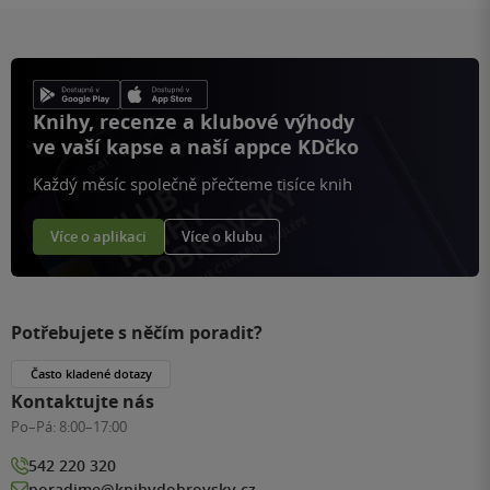
Knihy, recenze a klubové výhody
ve vaší kapse a naší appce KDčko
Každý měsíc společně přečteme tisíce knih
Více o aplikaci
Více o klubu
Potřebujete s něčím poradit?
Často kladené dotazy
Kontaktujte nás
Po–Pá:
8:00–17:00
542 220 320
poradime@knihydobrovsky.cz