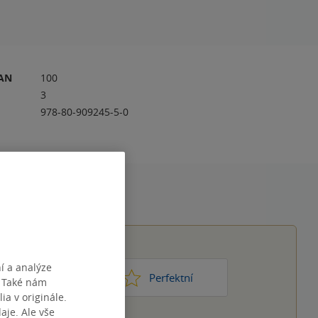
RAN
100
3
978-80-909245-5-0
í a analýze
1
2
3
4
5
ic moc
Perfektní
. Také nám
ia v originále.
je. Ale vše