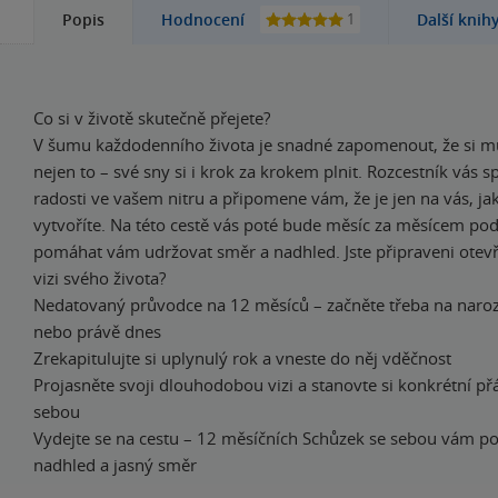
1
Popis
Hodnocení
Další knih
Co si v životě skutečně přejete?
V šumu každodenního života je snadné zapomenout, že si m
nejen to – své sny si i krok za krokem plnit. Rozcestník vás sp
radosti ve vašem nitru a připomene vám, že je jen na vás, jak
vytvoříte. Na této cestě vás poté bude měsíc za měsícem po
pomáhat vám udržovat směr a nadhled. Jste připraveni otevř
vizi svého života?
Nedatovaný průvodce na 12 měsíců – začněte třeba na naroz
nebo právě dnes
Zrekapitulujte si uplynulý rok a vneste do něj vděčnost
Projasněte svoji dlouhodobou vizi a stanovte si konkrétní př
sebou
Vydejte se na cestu – 12 měsíčních Schůzek se sebou vám 
nadhled a jasný směr