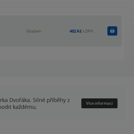
Do košík
Skladem
402 Kč
s DPH
rka Dvořáka. Silné příběhy z
Více informací
 hodit každému.