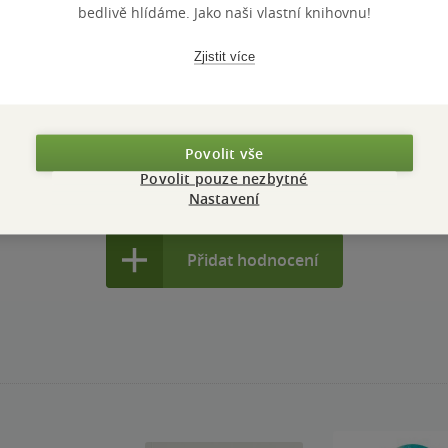
bedlivě hlídáme. Jako naši vlastní knihovnu!
Zjistit více
 pro vědométvorwbi všechno, o čem toužíme, po čem sníme a čeho
uto knihou (deníkem) a mít jíž něco načteno, nebo být už nějakou
nze?
Ano
9
Povolit vše
Povolit pouze nezbytné
Nastavení
Přidat hodnocení