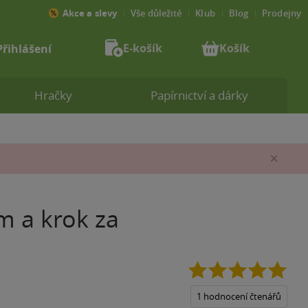
Akce a slevy
Vše důležité
Klub
Blog
Prodejny
E-košík
Košík
Přihlášení
Hračky
Papírnictví a dárky
Zav
m a krok za
5.0
z
5
1 hodnocení čtenářů