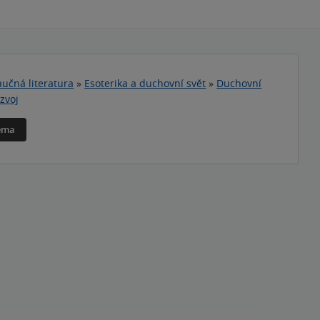
učná literatura
»
Esoterika a duchovní svět
»
Duchovní
ozvoj
téma