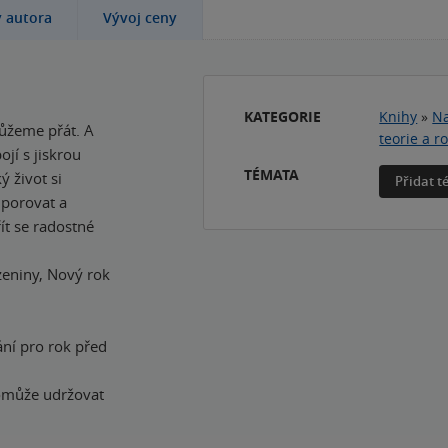
y autora
Vývoj ceny
KATEGORIE
Knihy
»
Na
ůžeme přát. A
teorie a r
ojí s jiskrou
TÉMATA
ý život si
Přidat 
dporovat a
ít se radostné
eniny, Nový rok
ání pro rok před
pomůže udržovat