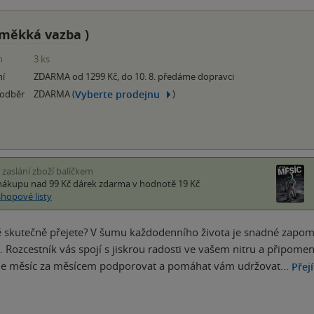
měkká vazba
)
m
3 ks
ní
ZDARMA od 1299 Kč, do 10. 8. předáme dopravci
Vyberte prodejnu
 odběr
ZDARMA (
)
i zaslání zboží balíčkem
nákupu nad 99 Kč
dárek zdarma
v hodnotě 19 Kč
shopové listy
tě skutečně přejete? V šumu každodenního života je snadné zapome
 Rozcestník vás spojí s jiskrou radosti ve vašem nitru a připomene 
de měsíc za měsícem podporovat a pomáhat vám udržovat…
Přej