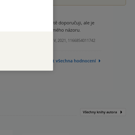
 chceme dosáhnout. Určitě doporučuji, ale je
 dobu na této vlně. Podle mého názoru.
Kniha, V, 2021, 1166854011742
Zobrazit všechna hodnocení
Všechny knihy autora