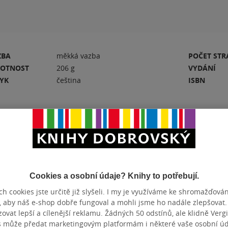
ZBA
měkká vazba
POČET ST
OTNOST
206 g
VYDÁNÍ
ZYK
čeština
ISBN
Hodnocení a recenze čtenářů
Cookies a osobní údaje? Knihy to potřebují.
PŘIDEJTE SVÉ HODNOCENÍ KNIHY
h cookies jste určitě již slyšeli. I my je využíváme ke shromažďován
N
Hodnocení našich knihkupců: 0.0 z 5
, aby náš e-shop dobře fungoval a mohli jsme ho nadále zlepšovat
vat lepší a cílenější reklamu. Žádných 50 odstínů, ale klidně Vergil
s může předat marketingovým platformám i některé vaše osobní úda