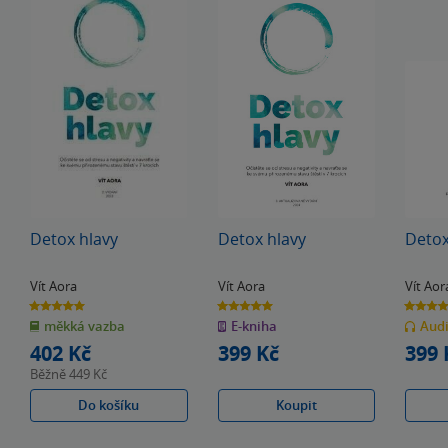
Detox hlavy
Detox hlavy
Detox
Vít Aora
Vít Aora
Vít Aor
5.0
5.0
5.0
z
z
z
měkká vazba
E-kniha
Aud
5
5
5
hvězdiček
hvězdiček
hvězdiče
402 Kč
399 Kč
399 
Běžně
449 Kč
Do košíku
Koupit