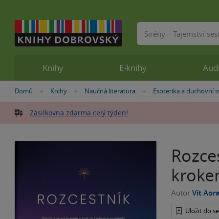
Vyhledávání
Knihy
E-knihy
Aud
Nacházíte
Domů
Knihy
Naučná literatura
Esoterika a duchovní s
»
»
»
se
zde:
Zásilkovna zdarma celý týden!
Rozce
kroke
Autor
Vít Aor
Uložit do 