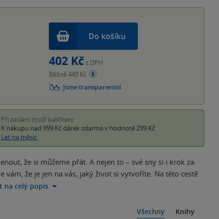
hvěz
Do košíku
402 Kč
s DPH
Běžně 449 Kč
Jsme transparentní
Při zaslání zboží balíčkem
K nákupu nad 999 Kč
dárek zdarma
v hodnotě 299 Kč
Let na měsíc
nout, že si můžeme přát. A nejen to – své sny si i krok za
vám, že je jen na vás, jaký život si vytvoříte. Na této cestě
ít na celý popis
Všechny
Knihy