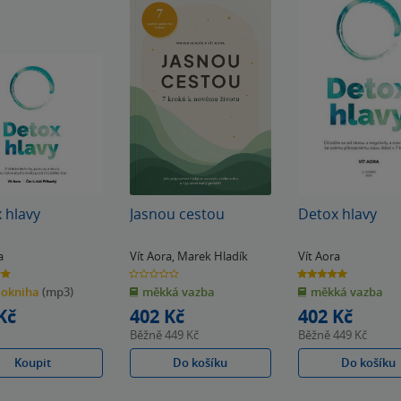
 hlavy
Jasnou cestou
Detox hlavy
a
Vít Aora
,
Marek Hladík
Vít Aora
0.0
5.0
z
z
iokniha
(mp3)
měkká vazba
měkká vazba
5
5
k
hvězdiček
hvězdiček
Kč
402 Kč
402 Kč
Běžně
449 Kč
Běžně
449 Kč
Koupit
Do košíku
Do košíku