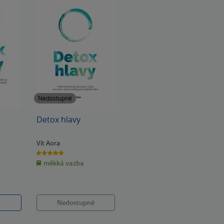
Nedostupné
Detox hlavy
Vít Aora
5.0
z
měkká vazba
5
hvězdiček
Nedostupné