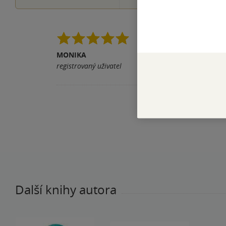
Je to úžasný nástroj
potřeba nezačínat to
MONIKA
registrovaný uživatel
Pomohla vám tato rece
Další knihy autora