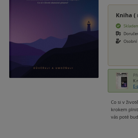
Kniha (
Sklade
Doruče
Osobní
Př
K 
E-
Co si v živo
krokem plnit.
vás poté bu