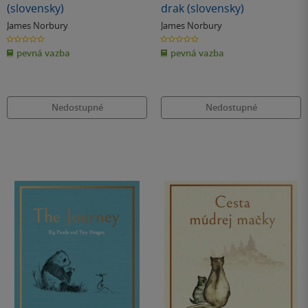
(slovensky)
drak (slovensky)
James Norbury
James Norbury
0.0
0.0
z
z
pevná vazba
pevná vazba
5
5
hvězdiček
hvězdiček
Nedostupné
Nedostupné