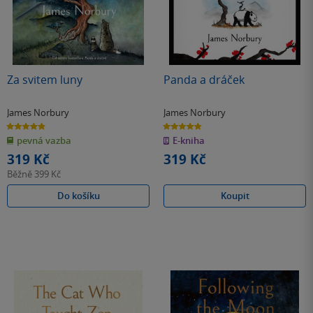
Za svitem luny
Panda a dráček
James Norbury
James Norbury
4.9
4.8
z
z
pevná vazba
E-kniha
5
5
hvězdiček
hvězdiček
319 Kč
319 Kč
Běžně
399 Kč
Do košíku
Koupit