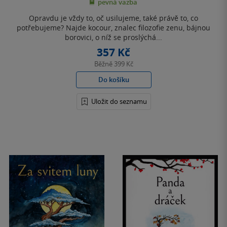
pevná vazba
5
hvězdiček
Opravdu je vždy to, oč usilujeme, také právě to, co
potřebujeme? Najde kocour, znalec filozofie zenu, bájnou
borovici, o níž se proslýchá...
357 Kč
Běžně
399 Kč
Do košíku
Uložit do seznamu