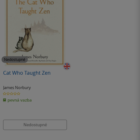
Nedostupné
Cat Who Taught Zen
James Norbury
0.0
z
pevná vazba
5
hvězdiček
Nedostupné