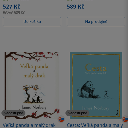
hvězdiček
hvězdiček
527 Kč
589 Kč
Běžně
589 Kč
Do košíku
Na prodejně
Nedostupné
Nedostupné
Veľká panda a malý drak
Cesta: Veľká panda a malý