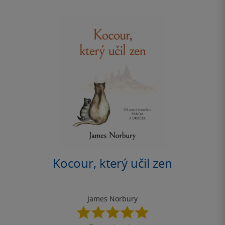
Kocour, který učil zen
James Norbury
4.9
z