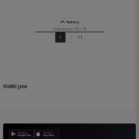
Nahoru
Zobrazeno 18 z 18
1
/ 1
Přejít
na
stránku
Viděli jste