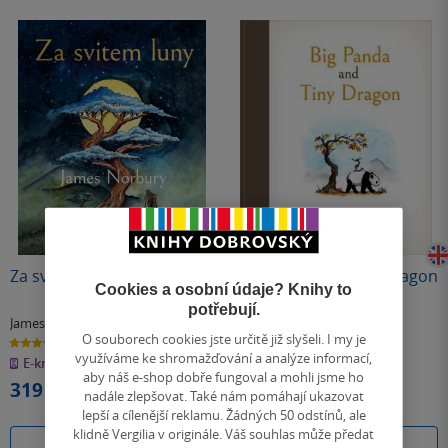
Poškozené
Za svitem luny
Big Panda and Tiny Dragon
Cookies a osobní údaje? Knihy to
(poškozená)
potřebují.
James Norbury
James Norbury
O souborech cookies jste určitě již slyšeli. I my je
4.9
4.8
z
z
využíváme ke shromažďování a analýze informací,
E-kniha
pevná vazba
5
5
hvězdiček
hvězdiček
aby náš e-shop dobře fungoval a mohli jsme ho
319 Kč
399 Kč
nadále zlepšovat. Také nám pomáhají ukazovat
Běžně
589 Kč
lepší a cílenější reklamu. Žádných 50 odstínů, ale
klidně Vergilia v originále. Váš souhlas může předat
Koupit
Do košíku