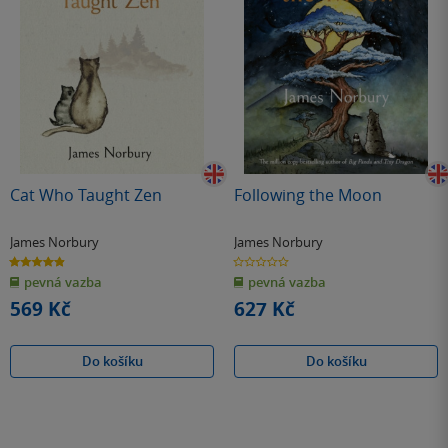
Cat Who Taught Zen
Following the Moon
James Norbury
James Norbury
4.9
0.0
z
z
pevná vazba
pevná vazba
5
5
hvězdiček
hvězdiček
569 Kč
627 Kč
Do košíku
Do košíku