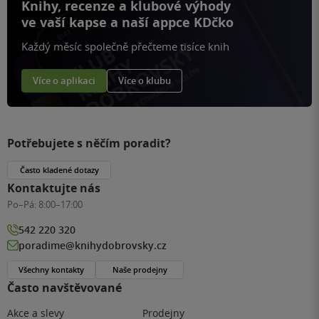
Knihy, recenze a klubové výhody
ve vaší kapse a naší appce KDčko
Každý měsíc společně přečteme tisíce knih
Více o aplikaci
Více o klubu
Potřebujete s něčím poradit?
Často kladené dotazy
Kontaktujte nás
Po–Pá:
8:00–17:00
542 220 320
poradime@knihydobrovsky.cz
Všechny kontakty
Naše prodejny
Často navštěvované
Akce a slevy
Prodejny