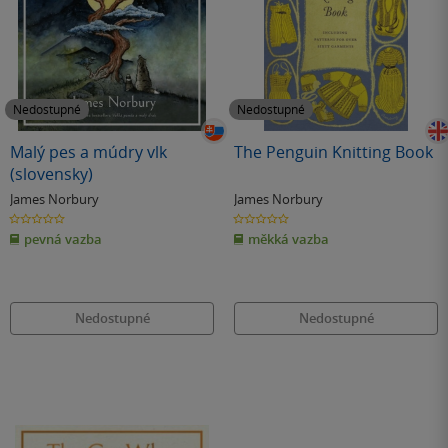
Nedostupné
Nedostupné
Malý pes a múdry vlk
The Penguin Knitting Book
(slovensky)
James Norbury
James Norbury
0.0
0.0
z
z
pevná vazba
měkká vazba
5
5
hvězdiček
hvězdiček
Nedostupné
Nedostupné