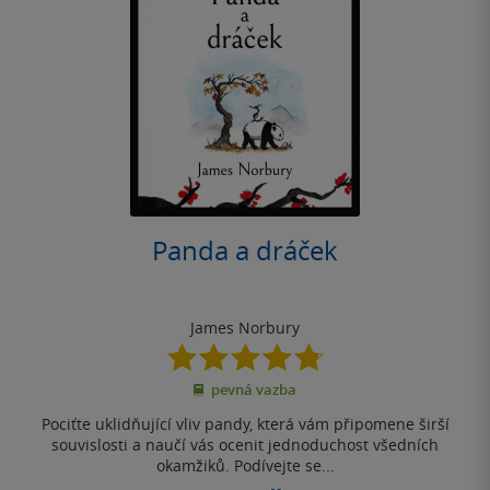
Panda a dráček
James Norbury
4.8
z
pevná vazba
5
hvězdiček
Pociťte uklidňující vliv pandy, která vám připomene širší
souvislosti a naučí vás ocenit jednoduchost všedních
okamžiků. Podívejte se...