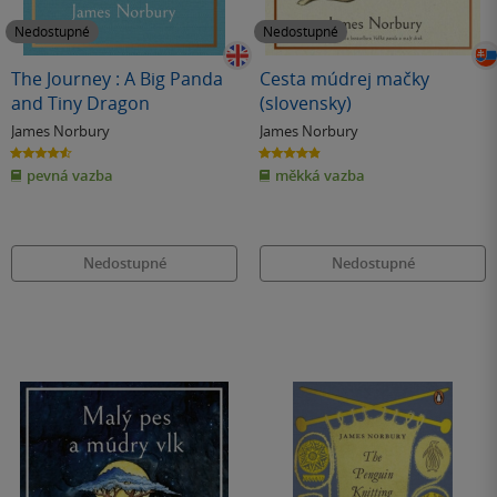
Nedostupné
Nedostupné
The Journey : A Big Panda
Cesta múdrej mačky
and Tiny Dragon
(slovensky)
James Norbury
James Norbury
4.6
4.9
z
z
pevná vazba
měkká vazba
5
5
hvězdiček
hvězdiček
Nedostupné
Nedostupné