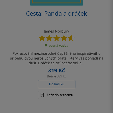
Cesta: Panda a dráček
James Norbury
4.6
z
pevná vazba
5
hvězdiček
Pokračování mezinárodně úspěšného inspirativního
příběhu dvou nerozlučných přátel, který vás pohladí na
duši. Dráček se cítí nešťastný, a...
319 Kč
Běžně
399 Kč
Do košíku
Uložit do seznamu