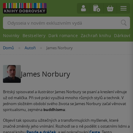
Vyhledávání
Novinky
Bestsellery
Dark romance
Zachraň knihu
Dárkové 
Nacházíte
Domů
Autoři
James Norbury
»
»
se
zde:
James Norbury
Britský spisovatel a ilustrátor James Norbury se psaní a kreslení věnuje
už od malička. Při své práci využívá mnoho různých stylů a technik. V
jednom složitém období svého života se James Norbury začal věnovat
spiritualismu, zejména
buddhismu
.
Objevil tak spoustu užitečných a transformujících myšlenek, které
značně změnily jeho vnímání. Rozhodl se o ně podělit s ostatními lidmi a
napsal knihu
Panda a dráček
, a její pokračování
Cesta
. Tento