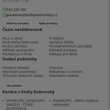
Po–Pá:
8:00–17:00
542 220 320
poradime@knihydobrovsky.cz
Všechny kontakty
Naše prodejny
Často navštěvované
Akce a slevy
Prodejny
Klub Knihy Dobrovský
Aplikace KDčko
Knižní závisláci
Festival knižních závisláků
Affiliate spolupráce
Dárkové poukazy
Poukazy pro firmy
Nákupy pro školy
Dodací podmínky
Platební metody
Doprava
Obchodní podmínky
Reklamace a vrácení
Ochrana osobních údajů
Nastavení cookies
Vše důležité
Kariéra v Knihy Dobrovský
KNIHKUPEC (ZKRÁCENÝ
KNIHKUPEC - BRNO (Galerie
ÚVAZEK) - ČESKÉ
Vaňkovka)
BUDĚJOVICE