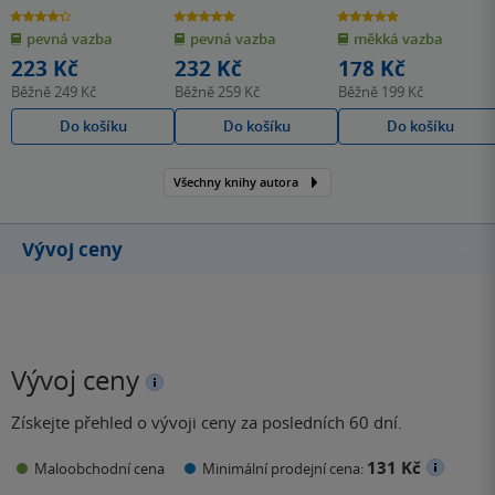
4.3
5.0
5.0
z
z
z
pevná vazba
pevná vazba
měkká vazba
5
5
5
hvězdiček
hvězdiček
hvězdiček
223 Kč
232 Kč
178 Kč
Běžně
249 Kč
Běžně
259 Kč
Běžně
199 Kč
Do košíku
Do košíku
Do košíku
Všechny knihy autora
Vývoj ceny
Vývoj ceny
Získejte přehled o vývoji ceny za posledních 60 dní.
131 Kč
Maloobchodní cena
Minimální prodejní cena: