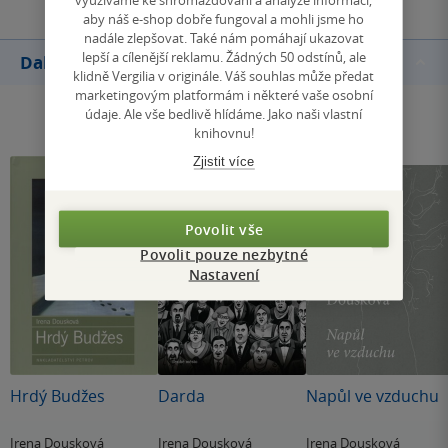
aby náš e-shop dobře fungoval a mohli jsme ho
nadále zlepšovat. Také nám pomáhají ukazovat
lepší a cílenější reklamu. Žádných 50 odstínů, ale
Další knihy autora
klidně Vergilia v originále. Váš souhlas může předat
marketingovým platformám i některé vaše osobní
údaje. Ale vše bedlivě hlídáme. Jako naši vlastní
knihovnu!
Zjistit více
Povolit vše
Povolit pouze nezbytné
Nastavení
Hrdý Budžes
Darda
Napůl ve vzduchu
Irena Dousková
Irena Dousková
Irena Dousková