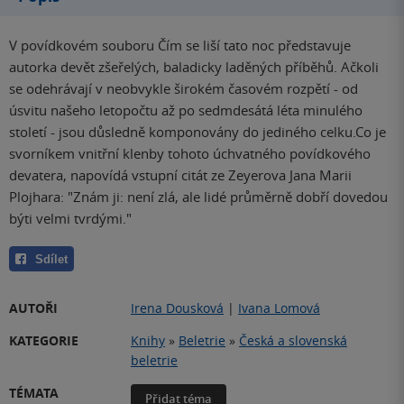
V povídkovém souboru Čím se liší tato noc představuje
autorka devět zšeřelých, baladicky laděných příběhů. Ačkoli
se odehrávají v neobvykle širokém časovém rozpětí - od
úsvitu našeho letopočtu až po sedmdesátá léta minulého
století - jsou důsledně komponovány do jediného celku.Co je
svorníkem vnitřní klenby tohoto úchvatného povídkového
devatera, napovídá vstupní citát ze Zeyerova Jana Marii
Plojhara: "Znám ji: není zlá, ale lidé průměrně dobří dovedou
býti velmi tvrdými."
Sdílet
AUTOŘI
Irena Dousková
|
Ivana Lomová
KATEGORIE
Knihy
»
Beletrie
»
Česká a slovenská
beletrie
TÉMATA
Přidat téma