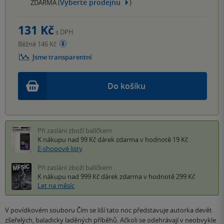
Vyberte prodejnu
ZDARMA (
)
131 Kč
s DPH
Běžně 146 Kč
Jsme transparentní
Do košíku
Při zaslání zboží balíčkem
K nákupu nad 99 Kč
dárek zdarma
v hodnotě 19 Kč
E-shopové listy
Při zaslání zboží balíčkem
K nákupu nad 999 Kč
dárek zdarma
v hodnotě 299 Kč
Let na měsíc
V povídkovém souboru Čím se liší tato noc představuje autorka devět
zšeřelých, baladicky laděných příběhů. Ačkoli se odehrávají v neobvykle