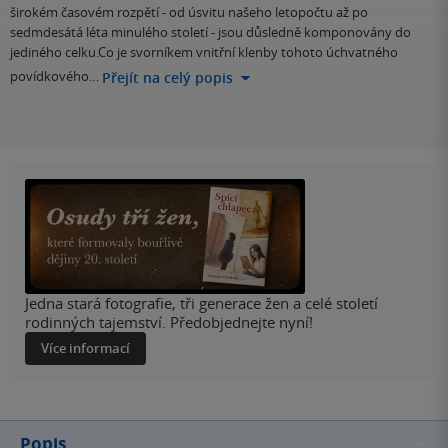
širokém časovém rozpětí - od úsvitu našeho letopočtu až po
sedmdesátá léta minulého století - jsou důsledně komponovány do
jediného celku.Co je svorníkem vnitřní klenby tohoto úchvatného
povídkového…
Přejít na celý popis
Jedna stará fotografie, tři generace žen a celé století
rodinných tajemství. Předobjednejte nyní!
Více informací
Popis