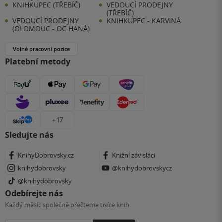
KNIHKUPEC (TŘEBÍČ)
VEDOUCÍ PRODEJNY
(TŘEBÍČ)
VEDOUCÍ PRODEJNY
KNIHKUPEC - KARVINÁ
(OLOMOUC - OC HANÁ)
Volné pracovní pozice
Platební metody
+ 17
Sledujte nás
KnihyDobrovsky.cz
Knižní závisláci
knihydobrovsky
@knihydobrovskycz
@knihydobrovsky
Odebírejte nás
Každý měsíc společně přečteme tisíce knih