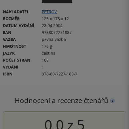
NAKLADATEL
PETROV
ROZMĚR
125 x 175 x 12
DATUM VYDÁNÍ
28.04.2004
EAN
9788072271887
VAZBA
pevná vazba
HMOTNOST
176 g
JAZYK
čeština
POČET STRAN
108
VYDÁNÍ
1
ISBN
978-80-7227-188-7
Hodnocení a recenze čtenářů
0.0
z
5