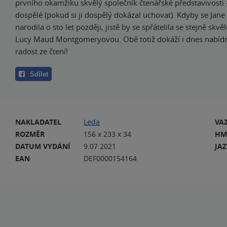
prvního okamžiku skvělý společník čtenářské představivosti 
dospělé (pokud si ji dospělý dokázal uchovat). Kdyby se Jan
narodila o sto let později, jistě by se spřátelila se stejně skv
Lucy Maud Montgomeryovou. Obě totiž dokáží i dnes nabídn
radost ze čtení!
Sdílet
NAKLADATEL
Leda
VA
ROZMĚR
156 x 233 x 34
HM
DATUM VYDÁNÍ
9.07.2021
JA
EAN
DEF0000154164