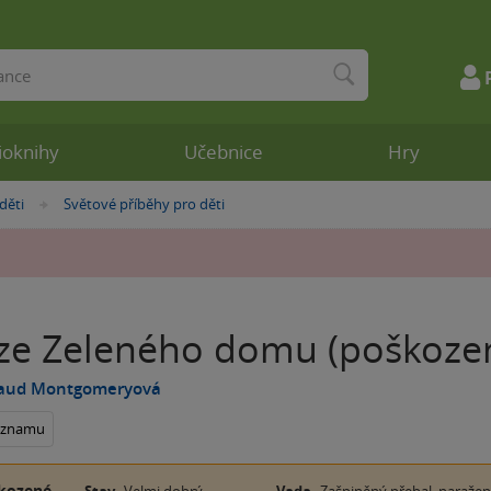
ioknihy
Učebnice
Hry
děti
Světové příběhy pro děti
»
ze Zeleného domu (poškoze
aud Montgomeryová
seznamu
kozené