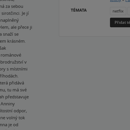
má za sebou
TÉMATA
netflix
rotčinci. Je jí
t naplněný
Přidat 
lem, ale přece ji
a snaží se
všem krásném.
však
ší románové
obrodružství v
ory s místními
říhodách.
terá přidává
mu, tu má své
ah představuje
 Anniny
ítostní odpor,
hne volný tok
nna je od