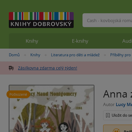
Vyhledávání
Knihy
E-knihy
Aud
Nacházíte
Domů
Knihy
Literatura pro děti a mládež
Příběhy pro 
»
»
»
se
zde:
Zásilkovna zdarma celý týden!
Anna 
Poškozené
Autor
Lucy M
Uložit do 
Poš