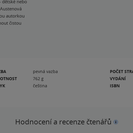
- dětské nebo
e Austenová
ělou autorkou
out čistou
ZBA
pevná vazba
POČET ST
OTNOST
762 g
VYDÁNÍ
ZYK
čeština
ISBN
Hodnocení a recenze čtenářů