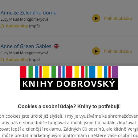
Anne ze Zeleného domu
Přehrát ukázku
Lucy Maud Montgomeryová
Audiokniha
(mp3)
Anne of Green Gables
Přehrát ukázku
Lucy Maud Montgomeryová
00:00
00:00
Audiokniha
(mp3)
Zobrazit
více
(+1)
00:00
00:00
produkty
Cookies a osobní údaje? Knihy to potřebují.
Anna ze Zeleného domu / Anne of
h cookies jste určitě již slyšeli. I my je využíváme ke shromažďován
Green Gables (A1 - A2)
, aby náš e-shop dobře fungoval a mohli jsme ho nadále zlepšovat
Nick Gerrard
vat lepší a cílenější reklamu. Žádných 50 odstínů, ale klidně Vergil
měkká vazba
s může předat marketingovým platformám i některé vaše osobní úda