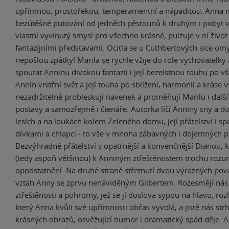
upřímnou, prostořekou, temperamentní a nápaditou. Anna 
bezútěšné putování od jedněch pěstounů k druhým i pobyt v si
vlastní vyvinutý smysl pro všechno krásné, pulzuje v ní živo
fantazijními představami. Ocitla se u Cuthbertových sice omy
nepošlou zpátky! Marila se rychle vžije do role vychovatelky 
spoutat Anninu divokou fantazii i její bezelstnou touhu po 
Annin vnitřní svět a její touha po sblížení, harmonii a kráse 
nezadržitelně probleskují navenek a proměňují Marilu i dal
postavy a samozřejmě i čtenáře. Autorka líčí Anniny sny a d
lesích a na loukách kolem Zeleného domu, její přátelství i sp
dívkami a chlapci - to vše v mnoha zábavných i dojemných p
Bezvýhradné přátelství s opatrnější a konvenčnější Dianou, k
(tedy aspoň většinou) k Anniným ztřeštěnostem trochu rozu
opodstatnění. Na druhé straně střetnutí dvou výrazných pov
vztah Anny se zprvu nenáviděným Gilbertem. Rozesmějí nás
ztřeštěnosti a pohromy, jež se jí doslova sypou na hlavu, rozl
který Anna kvůli své upřímnosti občas vyvolá, a jistě nás str
krásných obrazů, osvěžující humor i dramatický spád děje. A