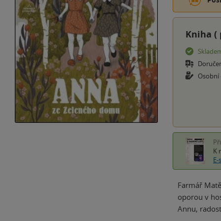
Kniha (
Sklade
Doruče
Osobní
Př
K 
E-
Farmář Matěj
oporou v hos
Annu, rados