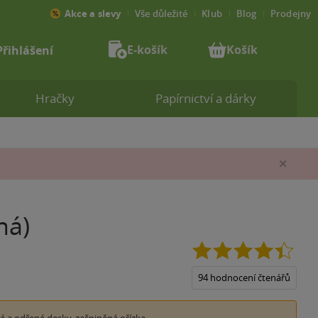
Akce a slevy
Vše důležité
Klub
Blog
Prodejny
E-košík
Košík
Přihlášení
Hračky
Papírnictví a dárky
Zav
ná)
4.4
z
5
94 hodnocení čtenářů
hvězd