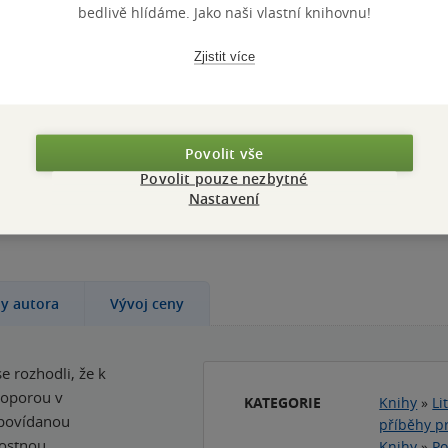
bedlivě hlídáme. Jako naši vlastní knihovnu!
Zobrazit
více
(+1)
Zjistit více
Povolit vše
Povolit pouze nezbytné
grafie, tři generace žen a celé století rodinných tajem
Nastavení
hy autora
Vývoj ceny
e rozhodli, že k
l oporou v
KATEGORIE
Knihy
»
Li
upovídanou
příběhy pr
ostnou,
Knihy
»
Po