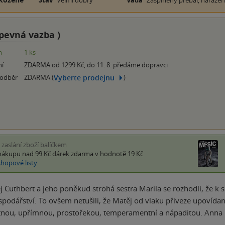
Stav
Velmi dobrý
Vada
Zašpiněný přebal, naražen
pevná vazba
)
m
1 ks
ní
ZDARMA od 1299 Kč, do 11. 8. předáme dopravci
Vyberte prodejnu
 odběr
ZDARMA (
)
i zaslání zboží balíčkem
nákupu nad 99 Kč
dárek zdarma
v hodnotě 19 Kč
shopové listy
 Cuthbert a jeho poněkud strohá sestra Marila se rozhodli, že k s
podářství. To ovšem netušili, že Matěj od vlaku přiveze upovíd
tnou, upřímnou, prostořekou, temperamentní a nápaditou. Anna