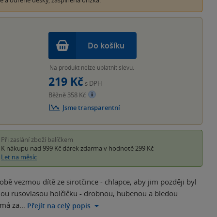
é a odřené desky, zašpiněná ořízka.
Do košíku
Na produkt nelze uplatnit slevu.
219 Kč
s DPH
Běžně 358 Kč
Jsme transparentní
Při zaslání zboží balíčkem
K nákupu nad 999 Kč
dárek zdarma
v hodnotě 299 Kč
Let na měsíc
obě vezmou dítě ze sirotčince - chlapce, aby jim později byl
anou rusovlasou holčičku - drobnou, hubenou a bledou
 má za…
Přejít na celý popis