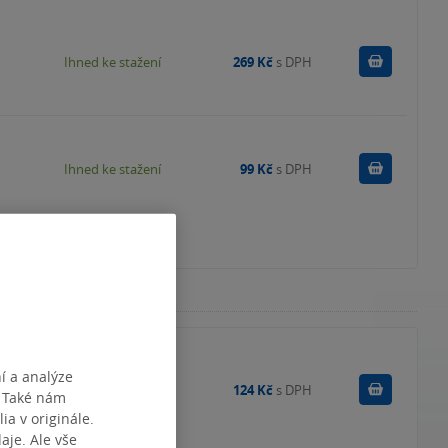
Koupit
Ihned ke stažení
269 Kč
s DPH
Koupit
Ihned ke stažení
99 Kč
s DPH
í a analýze
Do košík
Skladem
124 Kč
s DPH
. Také nám
ia v originále.
je. Ale vše