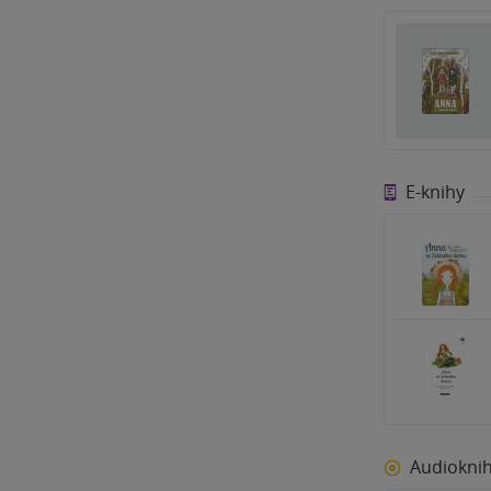
E-knihy
Audiokni