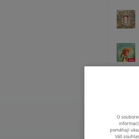
Související 
O souborec
informací
pomáhají ukazo
Váš souhla