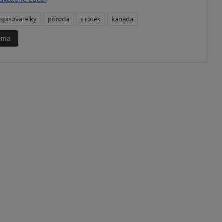
spisovatelky
příroda
sirotek
kanada
téma