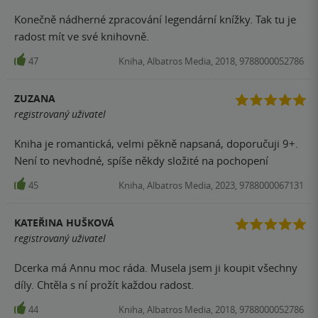
mělo být a nejen u dětí. Tato kniha mě totálně dostala.
Konečně nádherné zpracování legendární knížky. Tak tu je
radost mít ve své knihovně.
47
Kniha, Albatros Media, 2018, 9788000052786
ZUZANA
registrovaný uživatel
Kniha je romantická, velmi pěkně napsaná, doporučuji 9+.
Není to nevhodné, spíše někdy složité na pochopení
45
Kniha, Albatros Media, 2023, 9788000067131
KATEŘINA HUŠKOVÁ
registrovaný uživatel
Dcerka má Annu moc ráda. Musela jsem ji koupit všechny
díly. Chtěla s ní prožít každou radost.
44
Kniha, Albatros Media, 2018, 9788000052786