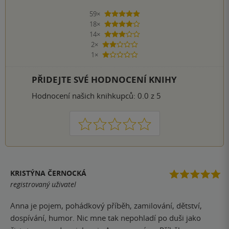
59×
5 hvězdiček
18×
4 hvězdičky
14×
3 hvězdičky
2×
2 hvězdičky
1×
1 hvezdička
PŘIDEJTE SVÉ HODNOCENÍ KNIHY
Hodnocení našich knihkupců: 0.0 z 5
1
2
3
4
5
KRISTÝNA ČERNOCKÁ
registrovaný uživatel
Anna je pojem, pohádkový příběh, zamilování, dětství,
dospívání, humor. Nic mne tak nepohladí po duši jako