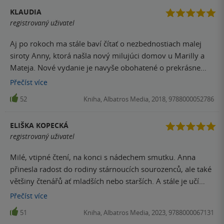
KLAUDIA
registrovaný uživatel
Aj po rokoch ma stále baví čítať o nezbednostiach malej
siroty Anny, ktorá našla nový milujúci domov u Marilly a
Mateja. Nové vydanie je navyše obohatené o prekrásne
ilustrácie. Vďaka nim si tento príbeh určite získa veľa
Přečíst
více
nových čitateľov aj medzi mladšou generáciou.
52
Kniha, Albatros Media, 2018, 9788000052786
ELIŠKA KOPECKÁ
registrovaný uživatel
Milé, vtipné čtení, na konci s nádechem smutku. Anna
přinesla radost do rodiny stárnoucích sourozenců, ale také
většiny čtenářů ať mladších nebo starších. A stále je učí
dívat se kolem sebe, vnímat krásu přírody, uzavírat
Přečíst
více
přátelství, radovat se bez výhrad. Knihu posouvám na
51
Kniha, Albatros Media, 2023, 9788000067131
přečtení k dceři, je ve věku Anny, když přišla do Zeleného