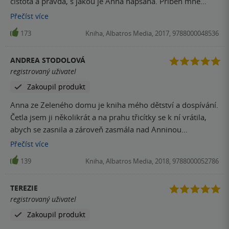
čistota a pravda, s jakou je Anna napsána. Příběh mne
pokaždé okouzlí jinak a stále se k němu vracím.
Přečíst
více
173
Kniha, Albatros Media, 2017, 9788000048536
ANDREA STODOLOVÁ
registrovaný uživatel
Zakoupil produkt
Anna ze Zeleného domu je kniha mého dětství a dospívání.
Četla jsem ji několikrát a na prahu třicítky se k ní vrátila,
abych se zasnila a zároveň zasmála nad Anninou
nevinností, jejími nezdařilými pokusy o cokoli,... Knihu
Přečíst
více
mohu jenom doporučit :-)
139
Kniha, Albatros Media, 2018, 9788000052786
TEREZIE
registrovaný uživatel
Zakoupil produkt