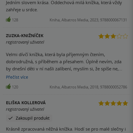
Jedním slovem krása. Oddechová milá knížka, která vždy
zahřeje u srdce.
128
Kniha, Albatros Media, 2023, 9788000067131
ZUZKA-KNIŽNÍČEK
registrovaný uživatel
Velmi dívčí knížka, která byla příjemným čtením,
dobrodružná, s příběhem a přesahem. Úplně nevím, zda
by dnešní děti v ní našli zalíbení, myslím si, že spíše ne,
bohužel. Knížka je to velmi milá, ale nepatří mezi mé
Přečíst
více
nejoblíbenější, v tomto jdu asi trošku proti proudu (ostatní
120
Kniha, Albatros Media, 2018, 9788000052786
na ni mají jen a jen chválu), ale je to tak, nadšení se u mě
nekonalo. Další díl (Anna z Avonlea) jsem už nečetla a číst
ELIŠKA KOLLEROVÁ
pravděpodobně nebudu.
registrovaný uživatel
Zakoupil produkt
Krásně zpracovaná něžná knížka. Hodí se pro malé slečny i