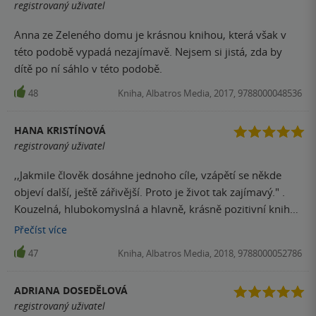
registrovaný uživatel
Anna ze Zeleného domu je krásnou knihou, která však v
této podobě vypadá nezajímavě. Nejsem si jistá, zda by
dítě po ní sáhlo v této podobě.
48
Kniha, Albatros Media, 2017, 9788000048536
HANA KRISTÍNOVÁ
registrovaný uživatel
,,Jakmile člověk dosáhne jednoho cíle, vzápětí se někde
objeví další, ještě zářivější. Proto je život tak zajímavý." .
Kouzelná, hlubokomyslná a hlavně, krásně pozitivní kniha.
Annu od prvního okamžiku zbožňuju, nikdy si nestěžuje, za
Přečíst
více
vším, dětsky, skoro až naivně, vidí jen to dobré, i když si
47
Kniha, Albatros Media, 2018, 9788000052786
vytrpěla víc než dost a na všechno byla sama. Ukecaná a
když chvíli mlčí, tak je to jen s jejím velkým vypětím sil.
ADRIANA DOSEDĚLOVÁ
Dost mi připomíná Pipi Dlohou Punčochu. Každopádně její
registrovaný uživatel
představivost nemá hranice a dle mého názoru by to tak