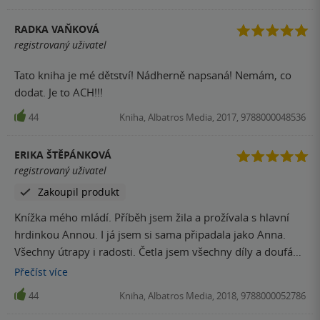
RADKA VAŇKOVÁ
registrovaný uživatel
Tato kniha je mé dětství! Nádherně napsaná! Nemám, co
dodat. Je to ACH!!!
44
Kniha, Albatros Media, 2017, 9788000048536
ERIKA ŠTĚPÁNKOVÁ
registrovaný uživatel
Zakoupil produkt
Knížka mého mládí. Příběh jsem žila a prožívala s hlavní
hrdinkou Annou. I já jsem si sama připadala jako Anna.
Všechny útrapy i radosti. Četla jsem všechny díly a doufám,
že i dcery budou mít tyto knížky rády. Právě tuto knížku
Přečíst
více
jsem dceři koupila a těším se na další pokračování.
44
Kniha, Albatros Media, 2018, 9788000052786