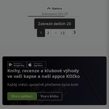
Nahoru
Zobrazeno 20 z 29
Zobrazit dalších 20
1
2
/ 2
Přejít
na
stránku
Knihy, recenze a klubové výhody
ve vaší kapse a naší appce KDčko
Každý měsíc společně přečteme tisíce knih
Více o aplikaci
Více o klubu