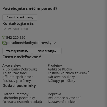
Potřebujete s něčím poradit?
Často kladené dotazy
Kontaktujte nás
Po–Pá:
8:00–17:00
542 220 320
poradime@knihydobrovsky.cz
Všechny kontakty
Naše prodejny
Často navštěvované
Akce a slevy
Prodejny
Klub Knihy Dobrovský
Aplikace KDčko
Knižní závisláci
Festival knižních závisláků
Affiliate spolupráce
Dárkové poukazy
Poukazy pro firmy
Nákupy pro školy
Dodací podmínky
Platební metody
Doprava
Obchodní podmínky
Reklamace a vrácení
Ochrana osobních údajů
Nastavení cookies