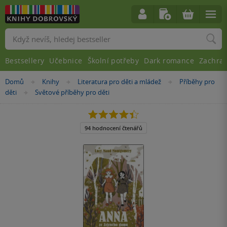
Vyhledávání
Bestsellery
Učebnice
Školní potřeby
Dark romance
Zachra
Nacházíte
Domů
Knihy
Literatura pro děti a mládež
Příběhy pro
»
»
»
se
děti
Světové příběhy pro děti
»
zde:
4.4
z
5
94 hodnocení čtenářů
hvězdiček