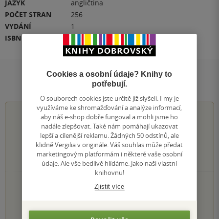
JAZYK
angličtina
POČET STRAN
256
VYDÁNÍ
1
ISBN
978-1-84022-199-2
Cookies a osobní údaje? Knihy to
Hodnocení a recenze čtenářů
potřebují.
O souborech cookies jste určitě již slyšeli. I my je
využíváme ke shromažďování a analýze informací,
4.4
z
5
aby náš e-shop dobře fungoval a mohli jsme ho
nadále zlepšovat. Také nám pomáhají ukazovat
lepší a cílenější reklamu. Žádných 50 odstínů, ale
klidně Vergilia v originále. Váš souhlas může předat
marketingovým platformám i některé vaše osobní
94
hodnocení čtenářů
údaje. Ale vše bedlivě hlídáme. Jako naši vlastní
knihovnu!
59×
5 hvězdiček
Zjistit více
18×
4 hvězdičky
14×
3 hvězdičky
2×
2 hvězdičky