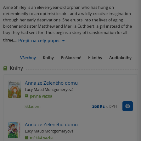
Anne Shirley is an eleven-year-old orphan who has hung on
determinedly to an optimistic spirit and a wildly creative imagination
through her early deprivations. She erupts into the lives of aging
brother and sister Matthew and Marilla Cuthbert, a girl instead of the
boy they had sent for. Thus begins a story of transformation for all
three;…
Přejít na celý popis
Všechny
Knihy
Poškozené
E-knihy
Audioknihy
Knihy
Anna ze Zeleného domu
Lucy Maud Montgomeryová
pevná vazba
Do k
Skladem
268 Kč
s DPH
Anna ze Zeleného domu
Lucy Maud Montgomeryová
měkká vazba