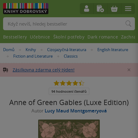
Vyhledávání
Bestsellery
Učebnice
Školní potřeby
Dark romance
Zachra
Nacházíte
Domů
Knihy
Cizojazyčná literatura
English literature
»
»
»
se
Fiction and Literature
Classics
»
»
zde:
Zásilkovna zdarma celý týden!
Za
4.4
z
5
94 hodnocení čtenářů
hvězdiček
Anne of Green Gables (Luxe Edition)
Autor
Lucy Maud Montgomeryová