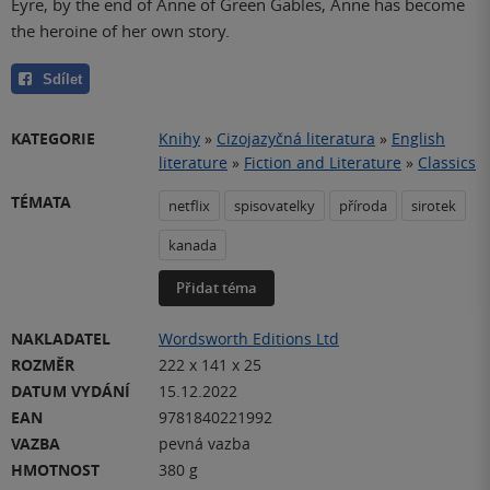
Eyre, by the end of Anne of Green Gables, Anne has become
the heroine of her own story.
Sdílet
KATEGORIE
Knihy
»
Cizojazyčná literatura
»
English
literature
»
Fiction and Literature
»
Classics
TÉMATA
netflix
spisovatelky
příroda
sirotek
kanada
Přidat téma
NAKLADATEL
Wordsworth Editions Ltd
ROZMĚR
222 x 141 x 25
DATUM VYDÁNÍ
15.12.2022
EAN
9781840221992
VAZBA
pevná vazba
HMOTNOST
380 g