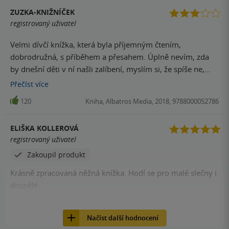
ZUZKA-KNIŽNÍČEK
registrovaný uživatel
Velmi dívčí knížka, která byla příjemným čtením,
dobrodružná, s příběhem a přesahem. Úplně nevím, zda
by dnešní děti v ní našli zalíbení, myslím si, že spíše ne,
bohužel. Knížka je to velmi milá, ale nepatří mezi mé
Přečíst
více
nejoblíbenější, v tomto jdu asi trošku proti proudu (ostatní
120
Kniha, Albatros Media, 2018, 9788000052786
na ni mají jen a jen chválu), ale je to tak, nadšení se u mě
nekonalo. Další díl (Anna z Avonlea) jsem už nečetla a číst
ELIŠKA KOLLEROVÁ
pravděpodobně nebudu.
registrovaný uživatel
Zakoupil produkt
Krásně zpracovaná něžná knížka. Hodí se pro malé slečny i
dospělé.
113
Kniha, Albatros Media, 2018, 9788000052786
Načíst další hodnocení