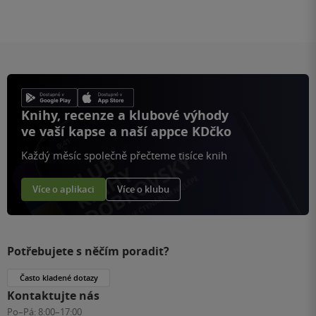
Knihy, recenze a klubové výhody
ve vaší kapse a naší appce KDčko
Každý měsíc společně přečteme tisíce knih
Více o aplikaci
Více o klubu
Potřebujete s něčím poradit?
Často kladené dotazy
Kontaktujte nás
Po–Pá:
8:00–17:00