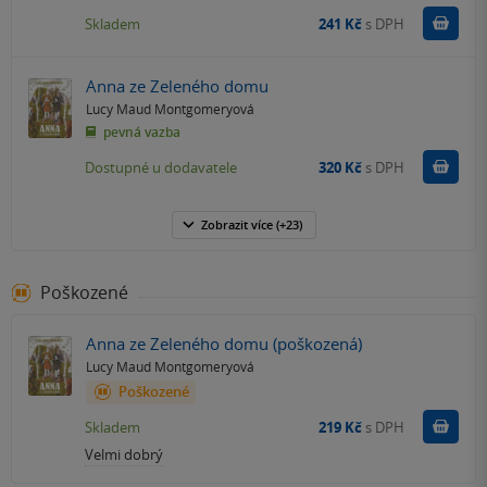
Do k
Skladem
241 Kč
s DPH
Anna ze Zeleného domu
Lucy Maud Montgomeryová
pevná vazba
Do k
Dostupné u dodavatele
320 Kč
s DPH
Zobrazit
více
(+23)
Poškozené
Anna ze Zeleného domu (poškozená)
Lucy Maud Montgomeryová
Poškozené
Do k
Skladem
219 Kč
s DPH
Velmi dobrý