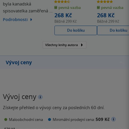
Montgomeryová
Montgomeryová
4.4
5.0
byla kanadská
z
z
pevná vazba
pevná vazba
5
5
spisovatelka zaměřená na
hvězdiček
hvězdiček
268 Kč
268 Kč
literaturu pro děti. Její
Podrobnosti
Běžně
299 Kč
Běžně
299 Kč
Annu ze Zeleného domu
Do košíku
Do košíku
zná (alespoň názvem)
bezpochyby každý, a to je
teprve začátek! První
Všechny knihy autora
vydání této knihy mělo
takový ohlas, že
Vývoj ceny
Montgomery neváhala a
přidala…
Vývoj ceny
Získejte přehled o vývoji ceny za posledních 60 dní.
509 Kč
Maloobchodní cena
Minimální prodejní cena: