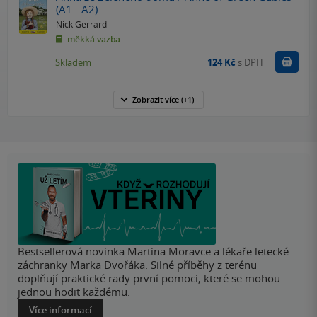
(A1 - A2)
Nick Gerrard
měkká vazba
Do k
Skladem
124 Kč
s DPH
Zobrazit
více
(+1)
Bestsellerová novinka Martina Moravce a lékaře letecké
záchranky Marka Dvořáka. Silné příběhy z terénu
doplňují praktické rady první pomoci, které se mohou
jednou hodit každému.
Více informací