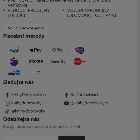
KNIHKUPEC - BRNO (Galerie
KNIHKUPEC (TŘEBÍČ)
Vaňkovka)
VEDOUCÍ PRODEJNY
VEDOUCÍ PRODEJNY
(TŘEBÍČ)
(OLOMOUC - OC HANÁ)
Volné pracovní pozice
Platební metody
+ 17
Sledujte nás
KnihyDobrovsky.cz
Knižní závisláci
knihydobrovsky
@knihydobrovskycz
@knihydobrovsky
Odebírejte nás
Každý měsíc společně přečteme tisíce knih