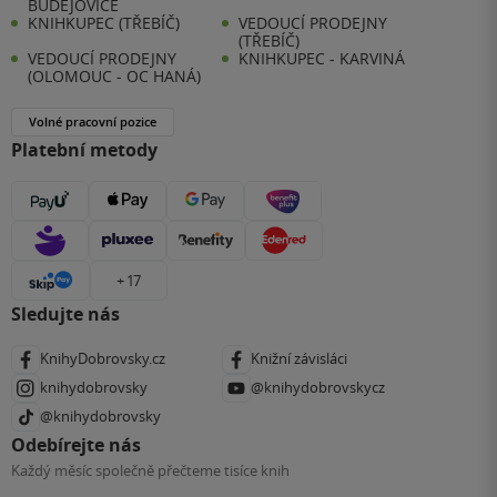
BUDĚJOVICE
KNIHKUPEC (TŘEBÍČ)
VEDOUCÍ PRODEJNY
(TŘEBÍČ)
VEDOUCÍ PRODEJNY
KNIHKUPEC - KARVINÁ
(OLOMOUC - OC HANÁ)
Volné pracovní pozice
Platební metody
+ 17
Sledujte nás
KnihyDobrovsky.cz
Knižní závisláci
knihydobrovsky
@knihydobrovskycz
@knihydobrovsky
Odebírejte nás
Každý měsíc společně přečteme tisíce knih