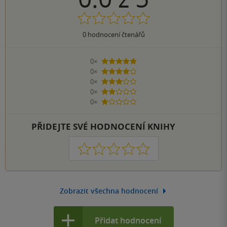
0
hodnocení čtenářů
0×
5 hvězdiček
0×
4 hvězdičky
0×
3 hvězdičky
0×
2 hvězdičky
0×
1 hvezdička
PŘIDEJTE SVÉ HODNOCENÍ KNIHY
1
2
3
4
5
Zobrazit všechna hodnocení
Přidat hodnocení