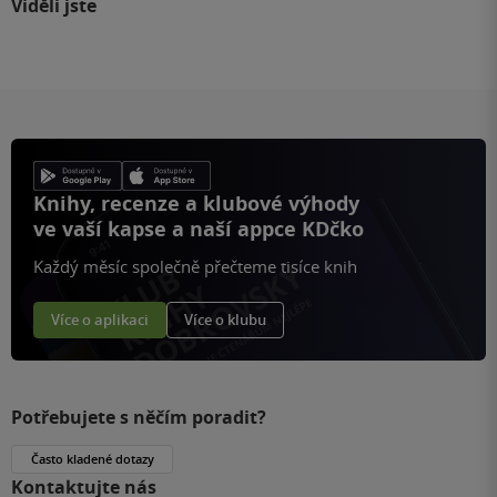
Viděli jste
Knihy, recenze a klubové výhody
ve vaší kapse a naší appce KDčko
Každý měsíc společně přečteme tisíce knih
Více o aplikaci
Více o klubu
Potřebujete s něčím poradit?
Často kladené dotazy
Kontaktujte nás