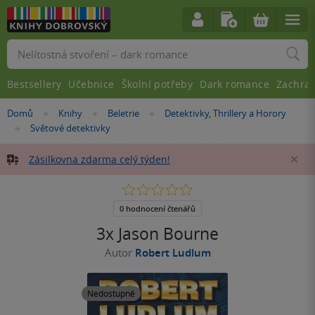
Vyhledávání
Bestsellery
Učebnice
Školní potřeby
Dark romance
Zachra
Nacházíte
Domů
Knihy
Beletrie
Detektivky, Thrillery a Horory
»
»
»
se
Světové detektivky
»
zde:
Zásilkovna zdarma celý týden!
Za
0.0
z
5
0 hodnocení čtenářů
hvězdiček
3x Jason Bourne
Autor
Robert Ludlum
Nedostupné