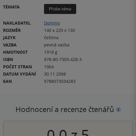
TÉMATA
Přidat téma
NAKLADATEL
Domino
ROZMĚR
140 x 220 x 130
JAZYK
čeština
VAZBA
pevná vazba
HMOTNOST
1918 g
ISBN
978-80-7303-428-3
POČET STRAN
1064
DATUM VYDÁNÍ
30.11.2008
EAN
9788073034283
Hodnocení a recenze čtenářů
0.0
z
5