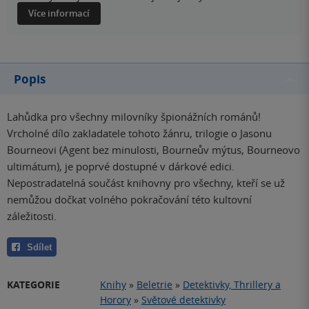
Více informací
Popis
Lahůdka pro všechny milovníky špionážních románů!
Vrcholné dílo zakladatele tohoto žánru, trilogie o Jasonu
Bourneovi (Agent bez minulosti, Bourneův mýtus, Bourneovo
ultimátum), je poprvé dostupné v dárkové edici.
Nepostradatelná součást knihovny pro všechny, kteří se už
nemůžou dočkat volného pokračování této kultovní
záležitosti.
Sdílet
KATEGORIE
Knihy
»
Beletrie
»
Detektivky, Thrillery a
Horory
»
Světové detektivky