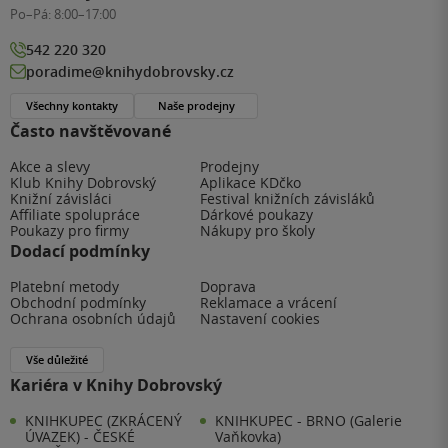
Po–Pá:
8:00–17:00
542 220 320
poradime@knihydobrovsky.cz
Všechny kontakty
Naše prodejny
Často navštěvované
Akce a slevy
Prodejny
Klub Knihy Dobrovský
Aplikace KDčko
Knižní závisláci
Festival knižních závisláků
Affiliate spolupráce
Dárkové poukazy
Poukazy pro firmy
Nákupy pro školy
Dodací podmínky
Platební metody
Doprava
Obchodní podmínky
Reklamace a vrácení
Ochrana osobních údajů
Nastavení cookies
Vše důležité
Kariéra v Knihy Dobrovský
KNIHKUPEC (ZKRÁCENÝ
KNIHKUPEC - BRNO (Galerie
ÚVAZEK) - ČESKÉ
Vaňkovka)