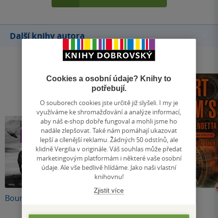
Další knihy autora
Cookies a osobní údaje? Knihy to
potřebují.
O souborech cookies jste určitě již slyšeli. I my je
využíváme ke shromažďování a analýze informací,
aby náš e-shop dobře fungoval a mohli jsme ho
nadále zlepšovat. Také nám pomáhají ukazovat
lepší a cílenější reklamu. Žádných 50 odstínů, ale
klidně Vergilia v originále. Váš souhlas může předat
marketingovým platformám i některé vaše osobní
údaje. Ale vše bedlivě hlídáme. Jako naši vlastní
knihovnu!
Zjistit více
Bourneův mýtus
Bourneova
The Lazarus
totožnost
Vendetta