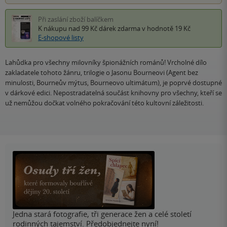
Při zaslání zboží balíčkem
K nákupu nad 99 Kč
dárek zdarma
v hodnotě 19 Kč
E-shopové listy
Lahůdka pro všechny milovníky špionážních románů! Vrcholné dílo
zakladatele tohoto žánru, trilogie o Jasonu Bourneovi (Agent bez
minulosti, Bourneův mýtus, Bourneovo ultimátum), je poprvé dostupné
v dárkové edici. Nepostradatelná součást knihovny pro všechny, kteří se
už nemůžou dočkat volného pokračování této kultovní záležitosti.
Jedna stará fotografie, tři generace žen a celé století
rodinných tajemství. Předobjednejte nyní!