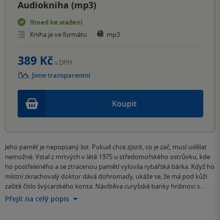
Audiokniha (mp3)
Ihned ke stažení
Kniha je ve formátu
mp3
389 Kč
s DPH
Jsme transparentní
Koupit
Jeho paměť je nepopsaný list. Pokud chce zjistit, co je zač, musí udělat
nemožné. Vstal z mrtvých v létě 1975 u středomořského ostrůvku, kde
ho postřeleného a se ztracenou pamětí vylovila rybářská bárka. Když ho
místní zkrachovalý doktor dává dohromady, ukáže se, že má pod kůží
zašité číslo švýcarského konta. Návštěva curyšské banky hrdinovi s…
Přejít na celý popis