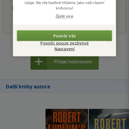
údaje. Ale vše bedlivě hlídáme. Jako naši vlastní
PŘIDEJTE SVÉ HODNOCENÍ PRODUKTU
knihovnu!
Zjistit více
1
2
3
4
5
Povolit vše
Povolit pouze nezbytné
Zobrazit všechna hodnocení
Nastavení
Přidat hodnocení
Další knihy autora