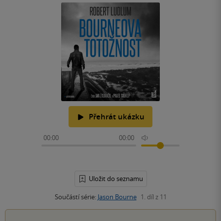
Přehrát ukázku
00:00
00:00
Uložit do seznamu
Součástí série:
Jason Bourne
1. díl z 11