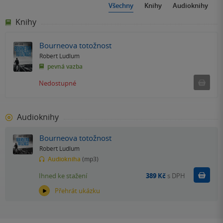
Všechny
Knihy
Audioknihy
Knihy
Bourneova totožnost
Robert Ludlum
pevná vazba
Ned
Nedostupné
Audioknihy
Bourneova totožnost
Robert Ludlum
Audiokniha
(mp3)
Koupit
Ihned ke stažení
389 Kč
s DPH
Přehrát ukázku