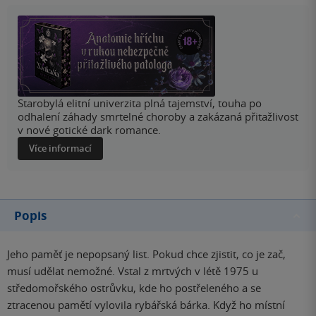
Starobylá elitní univerzita plná tajemství, touha po
odhalení záhady smrtelné choroby a zakázaná přitažlivost
v nové gotické dark romance.
Více informací
Popis
Jeho paměť je nepopsaný list. Pokud chce zjistit, co je zač,
musí udělat nemožné. Vstal z mrtvých v létě 1975 u
středomořského ostrůvku, kde ho postřeleného a se
ztracenou pamětí vylovila rybářská bárka. Když ho místní