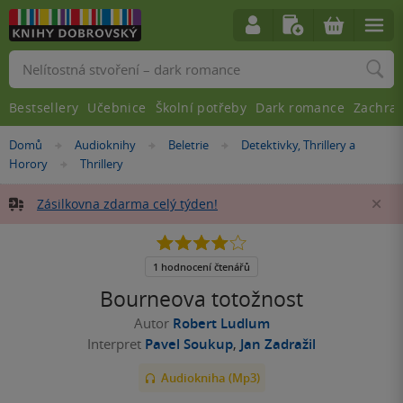
Vyhledávání
Bestsellery
Učebnice
Školní potřeby
Dark romance
Zachra
Nacházíte
Domů
Audioknihy
Beletrie
Detektivky, Thrillery a
»
»
»
se
Horory
Thrillery
»
zde:
Zásilkovna zdarma celý týden!
Za
4.0
z
5
1 hodnocení čtenářů
hvězdiček
Bourneova totožnost
Autor
Robert Ludlum
Interpret
Pavel Soukup
,
Jan Zadražil
Audiokniha (Mp3)