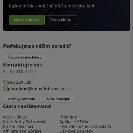
Každý měsíc společně přečteme tisíce knih
Více o aplikaci
Více o klubu
Potřebujete s něčím poradit?
Často kladené dotazy
Kontaktujte nás
Po–Pá:
8:00–17:00
542 220 320
poradime@knihydobrovsky.cz
Všechny kontakty
Naše prodejny
Často navštěvované
Akce a slevy
Prodejny
Klub Knihy Dobrovský
Aplikace KDčko
Knižní závisláci
Festival knižních závisláků
Affiliate spolupráce
Dárkové poukazy