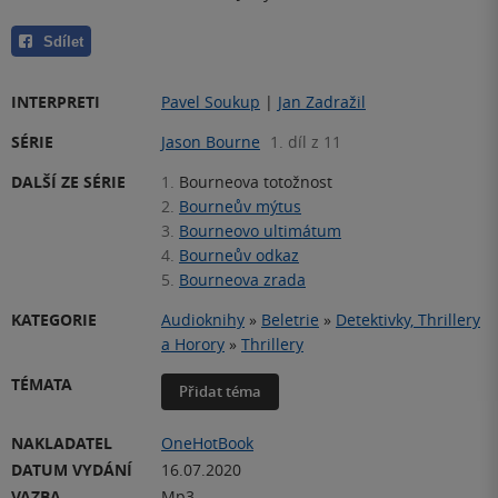
Sdílet
INTERPRETI
Pavel Soukup
|
Jan Zadražil
SÉRIE
Jason Bourne
1. díl z 11
DALŠÍ ZE SÉRIE
1.
Bourneova totožnost
2.
Bourneův mýtus
3.
Bourneovo ultimátum
4.
Bourneův odkaz
5.
Bourneova zrada
KATEGORIE
Audioknihy
»
Beletrie
»
Detektivky, Thrillery
a Horory
»
Thrillery
TÉMATA
Přidat téma
NAKLADATEL
OneHotBook
DATUM VYDÁNÍ
16.07.2020
VAZBA
Mp3