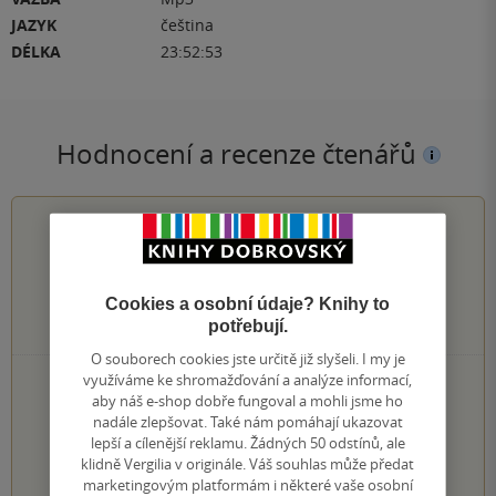
JAZYK
čeština
DÉLKA
23:52:53
Hodnocení a recenze čtenářů
4.0
z
5
Cookies a osobní údaje? Knihy to
potřebují.
1
hodnocení čtenářů
O souborech cookies jste určitě již slyšeli. I my je
využíváme ke shromažďování a analýze informací,
0×
5 hvězdiček
aby náš e-shop dobře fungoval a mohli jsme ho
1×
4 hvězdičky
nadále zlepšovat. Také nám pomáhají ukazovat
0×
3 hvězdičky
lepší a cílenější reklamu. Žádných 50 odstínů, ale
0×
2 hvězdičky
klidně Vergilia v originále. Váš souhlas může předat
0×
1 hvezdička
marketingovým platformám i některé vaše osobní