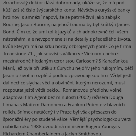
zkrachovalý doktor dává dohromady, ukáže se, že má pod
kůží zašité číslo švýcarského konta. Návštěva curyšské banky
hrdinovi s amnézií napoví, že se patrně živil jako zabiják
Bourne, Jason Bourne, na jehož trauma by byl krátký i James
Bond. Čím to, že umí tolik jazyků a chladnokrevně čelí všem
nástrahám, ale nevzpomene si na detaily z předešlého života,
kvůli kterým má na krku hordy ozbrojených goril? Co je firma
Treadstone 71., jak souvisí s válkou ve Vietnamu nebo s
mezinárodně hledaným teroristou Carlosem? S Kanaďankou
Marií, jež byla při útěku z Curychu nejdřív jeho rukojmím, běží
Jason o život a rozplétá podlou zpravodajskou hru. Vždyť jestli
dál nechce slýchat věci a obvinění, kterým nerozumí, musí
rozpoutat ještě větší peklo… Románovou předlohu volně
adaptoval film Agent bez minulosti (2002) režiséra Douga
Limana s Mattem Damonem a Frankou Potente v hlavních
rolích. Snímek natáčený i v Praze byl však přesazen do
špionážní éry po studené válce. Věrnější psychologickou verzi
nabídla roku 1988 dvoudílná minisérie Rogera Younga s
Richardem Chamberlainem a Jaclyn Smithovou.