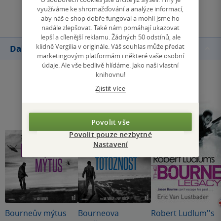
Přidat hodnocení
využíváme ke shromažďování a analýze informací,
aby náš e-shop dobře fungoval a mohli jsme ho
nadále zlepšovat. Také nám pomáhají ukazovat
lepší a cílenější reklamu. Žádných 50 odstínů, ale
klidně Vergilia v originále. Váš souhlas může předat
Další knihy autora
marketingovým platformám i některé vaše osobní
údaje. Ale vše bedlivě hlídáme. Jako naši vlastní
knihovnu!
Zjistit více
Povolit vše
Povolit pouze nezbytné
Nastavení
Bourneův mýtus
Bourneova
Robert Ludlum''s