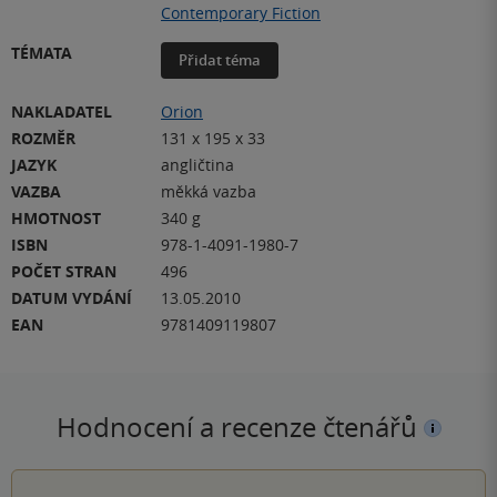
Contemporary Fiction
TÉMATA
Přidat téma
NAKLADATEL
Orion
ROZMĚR
131 x 195 x 33
JAZYK
angličtina
VAZBA
měkká vazba
HMOTNOST
340 g
ISBN
978-1-4091-1980-7
POČET STRAN
496
DATUM VYDÁNÍ
13.05.2010
EAN
9781409119807
Hodnocení a recenze čtenářů