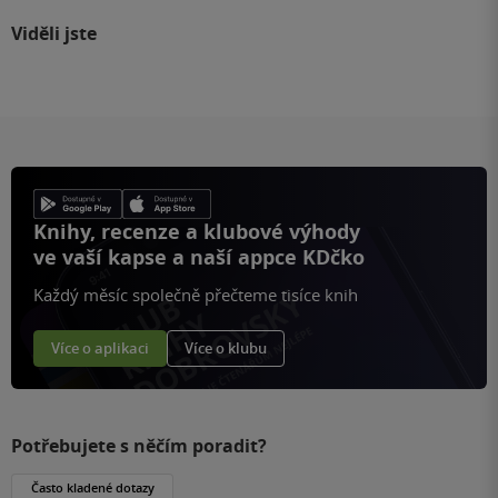
Viděli jste
Knihy, recenze a klubové výhody
ve vaší kapse a naší appce KDčko
Každý měsíc společně přečteme tisíce knih
Více o aplikaci
Více o klubu
Potřebujete s něčím poradit?
Často kladené dotazy