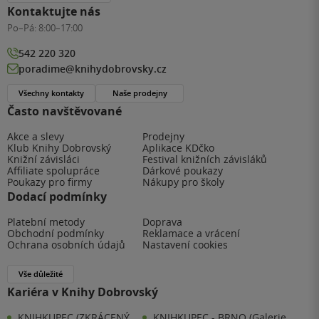
Kontaktujte nás
Po–Pá:
8:00–17:00
542 220 320
poradime@knihydobrovsky.cz
Všechny kontakty
Naše prodejny
Často navštěvované
Akce a slevy
Prodejny
Klub Knihy Dobrovský
Aplikace KDčko
Knižní závisláci
Festival knižních závisláků
Affiliate spolupráce
Dárkové poukazy
Poukazy pro firmy
Nákupy pro školy
Dodací podmínky
Platební metody
Doprava
Obchodní podmínky
Reklamace a vrácení
Ochrana osobních údajů
Nastavení cookies
Vše důležité
Kariéra v Knihy Dobrovský
KNIHKUPEC (ZKRÁCENÝ
KNIHKUPEC - BRNO (Galerie