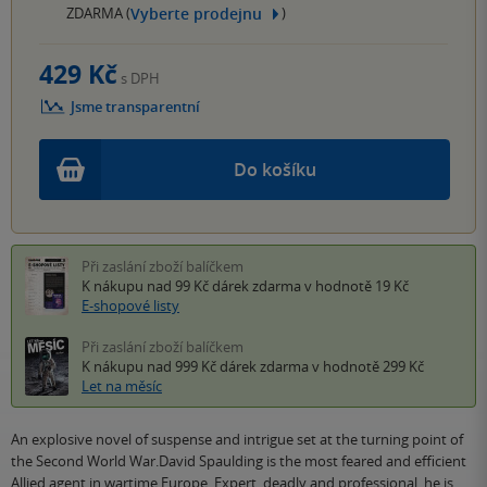
Vyberte prodejnu
ZDARMA (
)
429 Kč
s DPH
Jsme transparentní
Do košíku
Při zaslání zboží balíčkem
K nákupu nad 99 Kč
dárek zdarma
v hodnotě 19 Kč
E-shopové listy
Při zaslání zboží balíčkem
K nákupu nad 999 Kč
dárek zdarma
v hodnotě 299 Kč
Let na měsíc
An explosive novel of suspense and intrigue set at the turning point of
the Second World War.David Spaulding is the most feared and efficient
Allied agent in wartime Europe. Expert, deadly and professional, he is