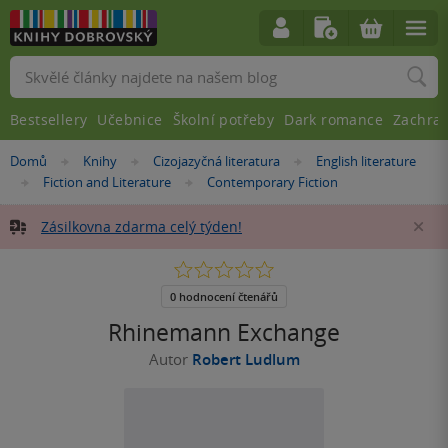
Vyhledávání
Bestsellery
Učebnice
Školní potřeby
Dark romance
Zachra
Nacházíte
Domů
Knihy
Cizojazyčná literatura
English literature
»
»
»
se
Fiction and Literature
Contemporary Fiction
»
»
zde:
Zásilkovna zdarma celý týden!
Za
0.0
z
5
0 hodnocení čtenářů
hvězdiček
Rhinemann Exchange
Autor
Robert Ludlum