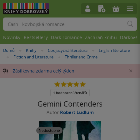
Vyhledávání
Novinky
Bestsellery
Dark romance
Zachraň knihu
Dárkové 
Nacházíte
Domů
Knihy
Cizojazyčná literatura
English literature
»
»
»
se
Fiction and Literature
Thriller and Crime
»
»
zde:
Zásilkovna zdarma celý týden!
Za
5.0
z
5
1 hodnocení čtenářů
hvězdiček
Gemini Contenders
Autor
Robert Ludlum
Nedostupné