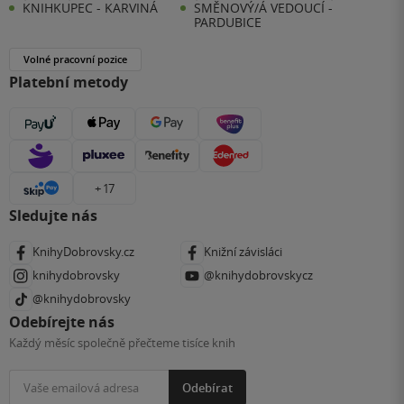
KNIHKUPEC - KARVINÁ
SMĚNOVÝ/Á VEDOUCÍ -
PARDUBICE
Volné pracovní pozice
Platební metody
+ 17
Sledujte nás
KnihyDobrovsky.cz
Knižní závisláci
knihydobrovsky
@knihydobrovskycz
@knihydobrovsky
Odebírejte nás
Každý měsíc společně přečteme tisíce knih
Odebírat