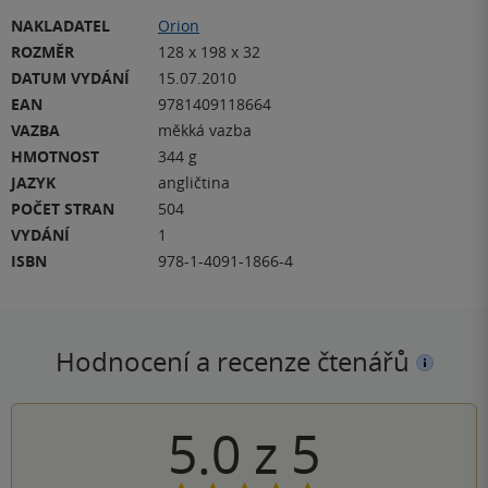
NAKLADATEL
Orion
ROZMĚR
128 x 198 x 32
DATUM VYDÁNÍ
15.07.2010
EAN
9781409118664
VAZBA
měkká vazba
HMOTNOST
344 g
JAZYK
angličtina
POČET STRAN
504
VYDÁNÍ
1
ISBN
978-1-4091-1866-4
Hodnocení a recenze čtenářů
5.0
z
5