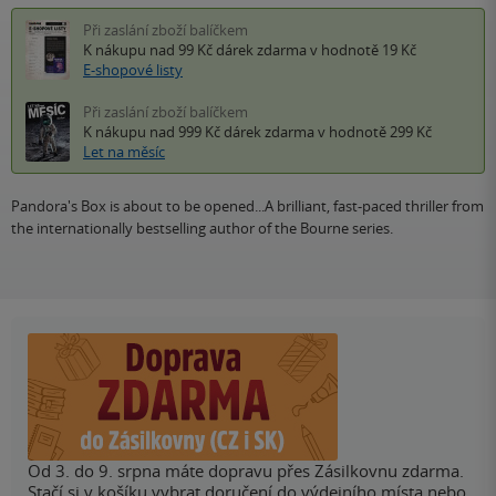
Při zaslání zboží balíčkem
K nákupu nad 99 Kč
dárek zdarma
v hodnotě 19 Kč
E-shopové listy
Při zaslání zboží balíčkem
K nákupu nad 999 Kč
dárek zdarma
v hodnotě 299 Kč
Let na měsíc
Pandora's Box is about to be opened...A brilliant, fast-paced thriller from
the internationally bestselling author of the Bourne series.
Od 3. do 9. srpna máte dopravu přes Zásilkovnu zdarma.
Stačí si v košíku vybrat doručení do výdejního místa nebo