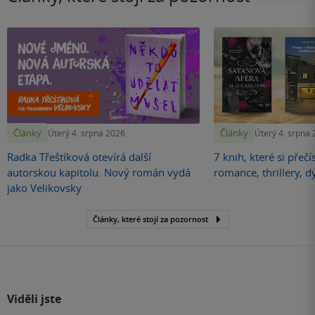
Články
Články
Úterý 4. srpna 2026
Úterý 4. srpna
Radka Třeštíková otevírá další
7 knih, které si přečí
autorskou kapitolu. Nový román vydá
romance, thrillery, d
jako Velikovsky
Články, které stojí za pozornost
Viděli jste