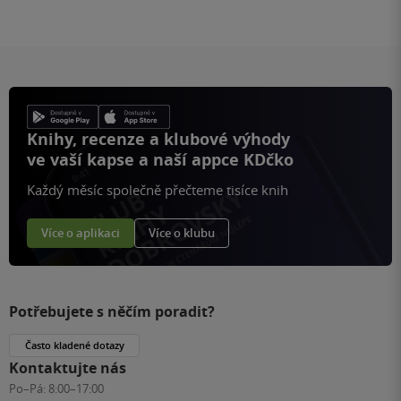
Knihy, recenze a klubové výhody
ve vaší kapse a naší appce KDčko
Každý měsíc společně přečteme tisíce knih
Více o aplikaci
Více o klubu
Potřebujete s něčím poradit?
Často kladené dotazy
Kontaktujte nás
Po–Pá:
8:00–17:00