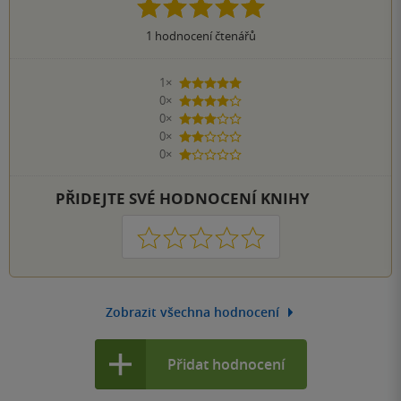
1
hodnocení čtenářů
1×
5 hvězdiček
0×
4 hvězdičky
0×
3 hvězdičky
0×
2 hvězdičky
0×
1 hvezdička
PŘIDEJTE SVÉ HODNOCENÍ KNIHY
1
2
3
4
5
Zobrazit všechna hodnocení
Přidat hodnocení