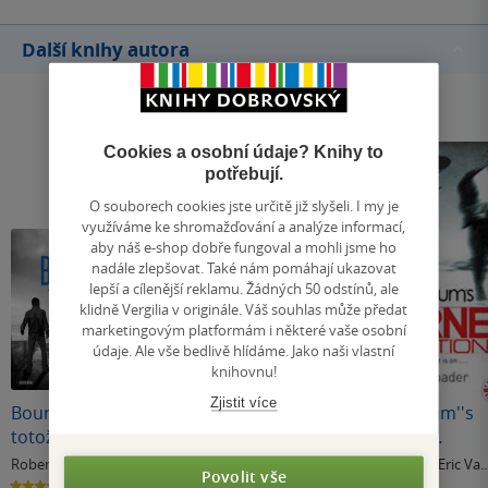
Další knihy autora
Cookies a osobní údaje? Knihy to
potřebují.
O souborech cookies jste určitě již slyšeli. I my je
využíváme ke shromažďování a analýze informací,
aby náš e-shop dobře fungoval a mohli jsme ho
nadále zlepšovat. Také nám pomáhají ukazovat
lepší a cílenější reklamu. Žádných 50 odstínů, ale
klidně Vergilia v originále. Váš souhlas může předat
marketingovým platformám i některé vaše osobní
údaje. Ale vše bedlivě hlídáme. Jako naši vlastní
knihovnu!
Zjistit více
Bourneova
Bourneův mýtus
Robert Ludlum''s
totožnost
The Bourne
Deception
Robert Ludlum
Robert Ludlum
Robert Ludlum
,
Eric Va
Povolit vše
Lustbader
4.0
5.0
0.0