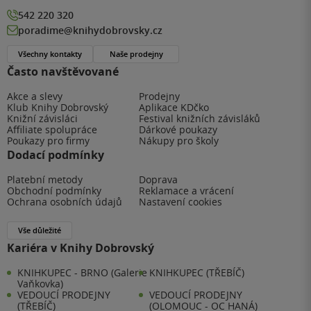
542 220 320
poradime@knihydobrovsky.cz
Všechny kontakty
Naše prodejny
Často navštěvované
Akce a slevy
Prodejny
Klub Knihy Dobrovský
Aplikace KDčko
Knižní závisláci
Festival knižních závisláků
Affiliate spolupráce
Dárkové poukazy
Poukazy pro firmy
Nákupy pro školy
Dodací podmínky
Platební metody
Doprava
Obchodní podmínky
Reklamace a vrácení
Ochrana osobních údajů
Nastavení cookies
Vše důležité
Kariéra v Knihy Dobrovský
KNIHKUPEC - BRNO (Galerie
KNIHKUPEC (TŘEBÍČ)
Vaňkovka)
VEDOUCÍ PRODEJNY
VEDOUCÍ PRODEJNY
(TŘEBÍČ)
(OLOMOUC - OC HANÁ)