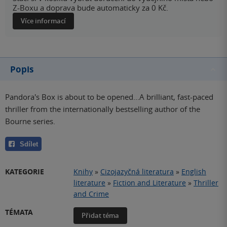
Z-Boxu a doprava bude automaticky za 0 Kč.
Více informací
Popis
Pandora's Box is about to be opened...A brilliant, fast-paced
thriller from the internationally bestselling author of the
Bourne series.
Sdílet
KATEGORIE
Knihy
»
Cizojazyčná literatura
»
English
literature
»
Fiction and Literature
»
Thriller
and Crime
TÉMATA
Přidat téma