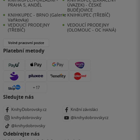
PRAHA 5, ANDĚL
ÚVAZEK) - ČESKÉ
BUDĚJOVICE
KNIHKUPEC - BRNO (Galerie
KNIHKUPEC (TŘEBÍČ)
Vaňkovka)
VEDOUCÍ PRODEJNY
VEDOUCÍ PRODEJNY
(TŘEBÍČ)
(OLOMOUC - OC HANÁ)
Volné pracovní pozice
Platební metody
+ 17
Sledujte nás
KnihyDobrovsky.cz
Knižní závisláci
knihydobrovsky
@knihydobrovskycz
@knihydobrovsky
Odebírejte nás