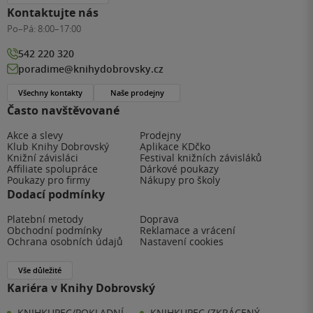
Kontaktujte nás
Po–Pá:
8:00–17:00
542 220 320
poradime@knihydobrovsky.cz
Všechny kontakty
Naše prodejny
Často navštěvované
Akce a slevy
Prodejny
Klub Knihy Dobrovský
Aplikace KDčko
Knižní závisláci
Festival knižních závisláků
Affiliate spolupráce
Dárkové poukazy
Poukazy pro firmy
Nákupy pro školy
Dodací podmínky
Platební metody
Doprava
Obchodní podmínky
Reklamace a vrácení
Ochrana osobních údajů
Nastavení cookies
Vše důležité
Kariéra v Knihy Dobrovský
KNIHKUPEC/POKLADNÍ -
KNIHKUPEC (ZKRÁCENÝ