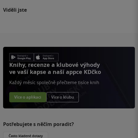
Viděli jste
Knihy, recenze a klubové výhody
ve vaší kapse a naší appce KDčko
Každý měsíc společně přečteme tisíce knih
Více o aplikaci
Více o klubu
Potřebujete s něčím poradit?
Často kladené dotazy