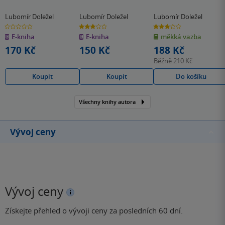
Lubomír Doležel
Lubomír Doležel
Lubomír Doležel
0.0
3.0
3.0
z
z
z
E-kniha
E-kniha
měkká vazba
5
5
5
hvězdiček
hvězdiček
hvězdiček
170 Kč
150 Kč
188 Kč
Běžně
210 Kč
Koupit
Koupit
Do košíku
Všechny knihy autora
Vývoj ceny
Vývoj ceny
Získejte přehled o vývoji ceny za posledních 60 dní.