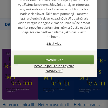
Přidat hodnocení
využíváme ke shromažďování a analýze informací,
aby náš e-shop dobře fungoval a mohli jsme ho
nadále zlepšovat. Také nám pomáhají ukazovat
lepší a cílenější reklamu. Žádných 50 odstínů, ale
klidně Vergilia v originále. Váš souhlas může předat
Další knihy autora
marketingovým platformám i některé vaše osobní
údaje. Ale vše bedlivě hlídáme. Jako naši vlastní
knihovnu!
Zjistit více
Povolit vše
Povolit pouze nezbytné
Nastavení
Heterocosmica III
Heterocosmica II
Heterocosmica II.