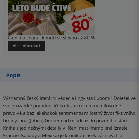
Čtení na chatu i k moři se slevou až 80 %
Více informací
Popis
Významný český literární vědec a lingvista Lubomír Doležel ve
své prozaické prvotině líčí krok za krokem nemilosrdně
pravdivě a bez jakéhokoli sentimentu milostný život fiktivního
hrdiny Jana (Johna) Gerbera od mládí až do pozdního stáří.
Kniha s jedinečnými detaily v líčení míst (mimo jiné Izraele,
Francie, Kanady a Mexika) je kronikou lásek vášnivých a