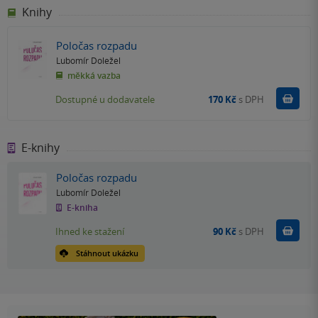
Knihy
Poločas rozpadu
Lubomír Doležel
měkká vazba
Do k
Dostupné u dodavatele
170 Kč
s DPH
E-knihy
Poločas rozpadu
Lubomír Doležel
E-kniha
Koupit
Ihned ke stažení
90 Kč
s DPH
Stáhnout ukázku