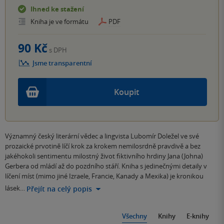
Ihned ke stažení
Kniha je ve formátu
PDF
90 Kč
s DPH
Jsme transparentní
Koupit
Významný český literární vědec a lingvista Lubomír Doležel ve své
prozaické prvotině líčí krok za krokem nemilosrdně pravdivě a bez
jakéhokoli sentimentu milostný život fiktivního hrdiny Jana (Johna)
Gerbera od mládí až do pozdního stáří. Kniha s jedinečnými detaily v
líčení míst (mimo jiné Izraele, Francie, Kanady a Mexika) je kronikou
lásek…
Přejít na celý popis
Všechny
Knihy
E-knihy