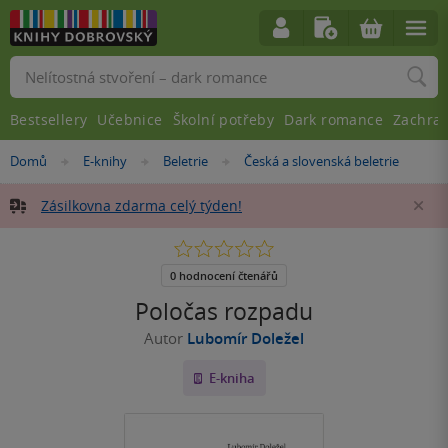
Vyhledávání
Bestsellery
Učebnice
Školní potřeby
Dark romance
Zachra
Nacházíte
Domů
E-knihy
Beletrie
Česká a slovenská beletrie
»
»
»
se
zde:
Zásilkovna zdarma celý týden!
Za
0.0
z
5
0 hodnocení čtenářů
hvězdiček
Poločas rozpadu
Autor
Lubomír Doležel
E-kniha