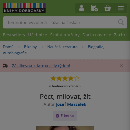
Vyhledávání
Bestsellery
Učebnice
Školní potřeby
Dark romance
Zachra
Nacházíte
Domů
E-knihy
Naučná literatura
Biografie,
»
»
»
se
Autobiografie
zde:
Zásilkovna zdarma celý týden!
Za
4.0
z
5
6 hodnocení čtenářů
hvězdiček
Péct, milovat, žít
Autor
Josef Maršálek
E-kniha