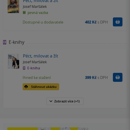
Péct, milovat a žít
Josef Maršálek
pevná vazba
Do k
Dostupné u dodavatele
402 Kč
s DPH
E-knihy
Péct, milovat a žít
Josef Maršálek
E-kniha
Koupit
Ihned ke stažení
399 Kč
s DPH
Stáhnout ukázku
Zobrazit
více
(+1)