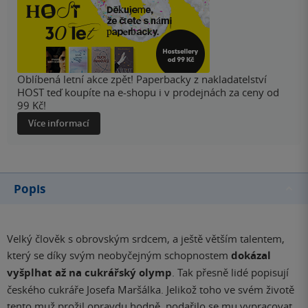
Oblíbená letní akce zpět! Paperbacky z nakladatelství
HOST teď koupíte na e-shopu i v prodejnách za ceny od
99 Kč!
Více informací
Popis
Velký člověk s obrovským srdcem, a ještě větším talentem,
který se díky svým neobyčejným schopnostem
dokázal
vyšplhat až na cukrářský olymp
. Tak přesně lidé popisují
českého cukráře Josefa Maršálka. Jelikož toho ve svém životě
tento muž prožil opravdu hodně, podařilo se mu vypracovat