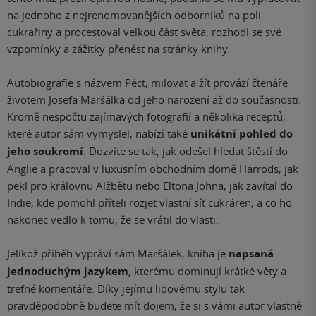
na jednoho z nejrenomovanějších odborníků na poli
cukrařiny a procestoval velkou část světa, rozhodl se své
vzpomínky a zážitky přenést na stránky knihy.
Autobiografie s názvem Péct, milovat a žít provází čtenáře
životem Josefa Maršálka od jeho narození až do současnosti.
Kromě nespočtu zajímavých fotografií a několika receptů,
které autor sám vymyslel, nabízí také
unikátní pohled do
jeho soukromí
. Dozvíte se tak, jak odešel hledat štěstí do
Anglie a pracoval v luxusním obchodním domě Harrods, jak
pekl pro královnu Alžbětu nebo Eltona Johna, jak zavítal do
Indie, kde pomohl příteli rozjet vlastní síť cukráren, a co ho
nakonec vedlo k tomu, že se vrátil do vlasti.
Jelikož příběh vypráví sám Maršálek, kniha je
napsaná
jednoduchým jazykem
, kterému dominují krátké věty a
trefné komentáře. Díky jejímu lidovému stylu tak
pravděpodobně budete mít dojem, že si s vámi autor vlastně