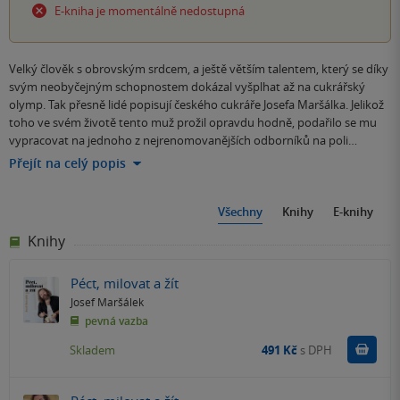
E-kniha je momentálně nedostupná
Velký člověk s obrovským srdcem, a ještě větším talentem, který se díky
svým neobyčejným schopnostem dokázal vyšplhat až na cukrářský
olymp. Tak přesně lidé popisují českého cukráře Josefa Maršálka. Jelikož
toho ve svém životě tento muž prožil opravdu hodně, podařilo se mu
vypracovat na jednoho z nejrenomovanějších odborníků na poli…
Přejít na celý popis
Všechny
Knihy
E-knihy
Knihy
Péct, milovat a žít
Josef Maršálek
pevná vazba
Do k
Skladem
491 Kč
s DPH