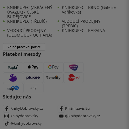
KNIHKUPEC (ZKRÁCENÝ
KNIHKUPEC - BRNO (Galerie
ÚVAZEK) - ČESKÉ
Vaňkovka)
BUDĚJOVICE
KNIHKUPEC (TŘEBÍČ)
VEDOUCÍ PRODEJNY
(TŘEBÍČ)
VEDOUCÍ PRODEJNY
KNIHKUPEC - KARVINÁ
(OLOMOUC - OC HANÁ)
Volné pracovní pozice
Platební metody
+ 17
Sledujte nás
KnihyDobrovsky.cz
Knižní závisláci
knihydobrovsky
@knihydobrovskycz
@knihydobrovsky