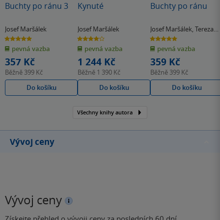
Buchty po ránu 3
Kynuté
Buchty po ránu
Josef Maršálek
Josef Maršálek
Josef Maršálek
,
Tereza
Bebarová
5.0
4.0
5.0
z
z
z
pevná vazba
pevná vazba
pevná vazba
5
5
5
hvězdiček
hvězdiček
hvězdiček
357 Kč
1 244 Kč
359 Kč
Běžně
399 Kč
Běžně
1 390 Kč
Běžně
399 Kč
Do košíku
Do košíku
Do košíku
Všechny knihy autora
Vývoj ceny
Vývoj ceny
Získejte přehled o vývoji ceny za posledních 60 dní.