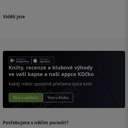
Viděli jste
Knihy, recenze a klubové výhody
ve vaší kapse a naší appce KDčko
Každý měsíc společně přečteme tisíce knih
Více o aplikaci
Více o klubu
Potřebujete s něčím poradit?