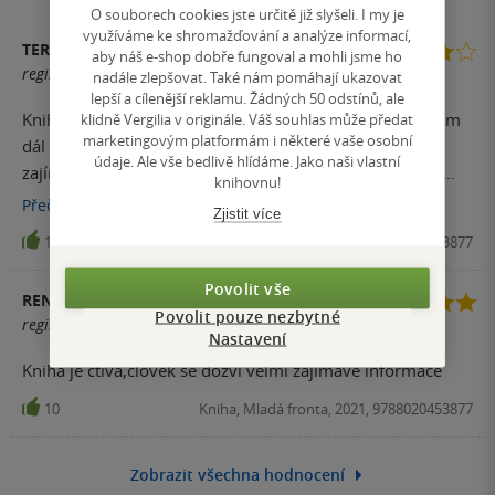
O souborech cookies jste určitě již slyšeli. I my je
využíváme ke shromažďování a analýze informací,
TEREZA D.
aby náš e-shop dobře fungoval a mohli jsme ho
registrovaný uživatel
nadále zlepšovat. Také nám pomáhají ukazovat
lepší a cílenější reklamu. Žádných 50 odstínů, ale
Kniha pomalu a postupně vypráví cestu životem dnes čím
klidně Vergilia v originále. Váš souhlas může předat
marketingovým platformám i některé vaše osobní
dál slavnějšího českého cukráře. Nechybí ani pár
údaje. Ale vše bedlivě hlídáme. Jako naši vlastní
zajímavých receptů. Těch by ale na můj vkus mohlo být
knihovnu!
rozhodně více. Text je čtivý a zajímavý, ačkoliv občas
Přečíst
více
Zjistit více
postrádá trochu souvislosti a člověk si musí leccos
16
Kniha, Mladá fronta, 2021, 9788020453877
domyslet. Vyprávění je také mírně nevyrovnané - některé
události jsou popisovány detailně (možná až příliš) a
Povolit vše
RENATA DONIČOVÁ
naopak jiné důležité jsou jen ,,ledabyle" odbyty. Nicméně
Povolit pouze nezbytné
registrovaný uživatel
pro fanoušky pečení a cukrařiny stojí tato kniha určitě za
Nastavení
přečtení.
Kniha je čtivá,člověk se dozví velmi zajímavé informace
10
Kniha, Mladá fronta, 2021, 9788020453877
Zobrazit všechna hodnocení