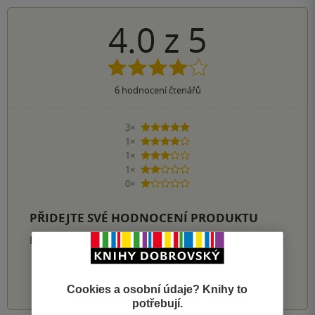
4.0
z
5
6
hodnocení čtenářů
3×
5 hvězdiček
1×
4 hvězdičky
1×
3 hvězdičky
1×
2 hvězdičky
0×
1 hvezdička
PŘIDEJTE SVÉ HODNOCENÍ PRODUKTU
Hodnocení našich knihkupců: 0.0 z 5
1
2
3
4
5
Cookies a osobní údaje? Knihy to
potřebují.