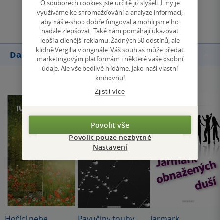
O souborech cookies jste určitě již slyšeli. I my je
Přidat hodnocení
využíváme ke shromažďování a analýze informací,
aby náš e-shop dobře fungoval a mohli jsme ho
nadále zlepšovat. Také nám pomáhají ukazovat
lepší a cílenější reklamu. Žádných 50 odstínů, ale
klidně Vergilia v originále. Váš souhlas může předat
Další knihy autora
marketingovým platformám i některé vaše osobní
údaje. Ale vše bedlivě hlídáme. Jako naši vlastní
knihovnu!
Zjistit více
Povolit vše
Povolit pouze nezbytné
Nastavení
Hořící nebe
Pavučiny touhy
Jarmark