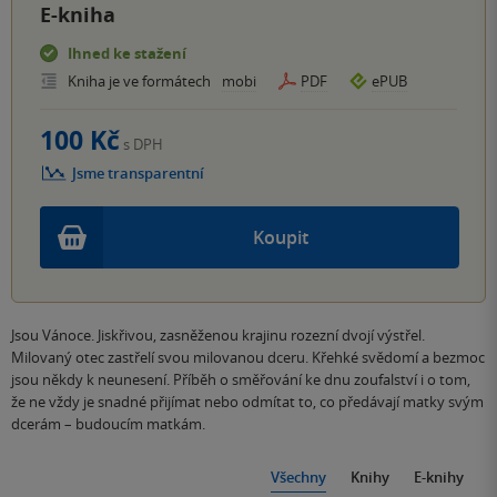
E-kniha
Ihned ke stažení
Kniha je ve formátech
mobi
PDF
ePUB
100 Kč
s DPH
Jsme transparentní
Koupit
Jsou Vánoce. Jiskřivou, zasněženou krajinu rozezní dvojí výstřel.
Milovaný otec zastřelí svou milovanou dceru. Křehké svědomí a bezmoc
jsou někdy k neunesení. Příběh o směřování ke dnu zoufalství i o tom,
že ne vždy je snadné přijímat nebo odmítat to, co předávají matky svým
dcerám – budoucím matkám.
Všechny
Knihy
E-knihy