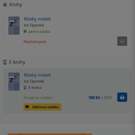
Knihy
Matky matek
Iva Tajovská
pevná vazba
Ned
Nedostupné
E-knihy
Matky matek
Iva Tajovská
E-kniha
Koupit
Ihned ke stažení
100 Kč
s DPH
Stáhnout ukázku