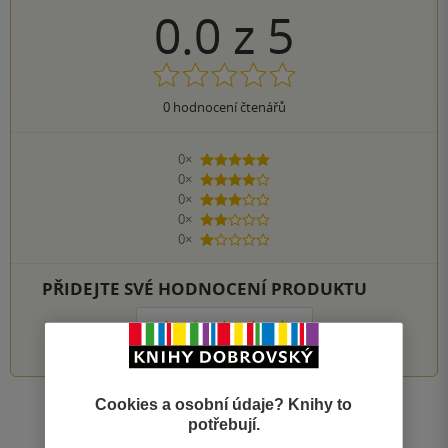
0.0
z
5
0
hodnocení čtenářů
0×
5 hvězdiček
0×
4 hvězdičky
0×
3 hvězdičky
0×
2 hvězdičky
0×
1 hvezdička
PŘIDEJTE SVÉ HODNOCENÍ PRODUKTU
1
2
3
4
5
Cookies a osobní údaje? Knihy to
Zobrazit všechna hodnocení
potřebují.