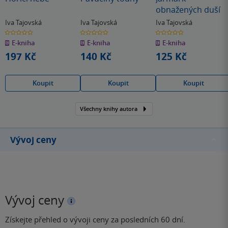
obnažených duší
Iva Tajovská
Iva Tajovská
Iva Tajovská
0.0
0.0
0.0
z
z
z
E-kniha
E-kniha
E-kniha
5
5
5
hvězdiček
hvězdiček
hvězdiček
197 Kč
140 Kč
125 Kč
Koupit
Koupit
Koupit
Všechny knihy autora
Vývoj ceny
Vývoj ceny
Získejte přehled o vývoji ceny za posledních 60 dní.