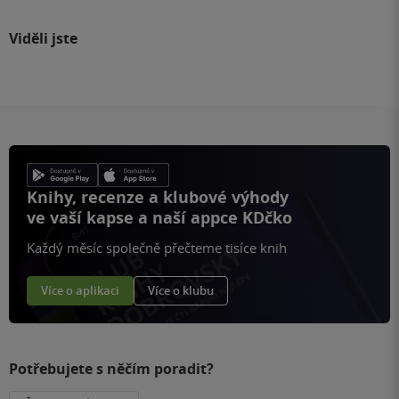
Viděli jste
Knihy, recenze a klubové výhody
ve vaší kapse a naší appce KDčko
Každý měsíc společně přečteme tisíce knih
Více o aplikaci
Více o klubu
Potřebujete s něčím poradit?