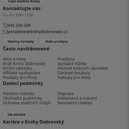
Často kladené dotazy
Kontaktujte nás
Po–Pá:
8:00–17:00
542 220 320
poradime@knihydobrovsky.cz
Všechny kontakty
Naše prodejny
Často navštěvované
Akce a slevy
Prodejny
Klub Knihy Dobrovský
Aplikace KDčko
Knižní závisláci
Festival knižních závisláků
Affiliate spolupráce
Dárkové poukazy
Poukazy pro firmy
Nákupy pro školy
Dodací podmínky
Platební metody
Doprava
Obchodní podmínky
Reklamace a vrácení
Ochrana osobních údajů
Nastavení cookies
Vše důležité
Kariéra v Knihy Dobrovský