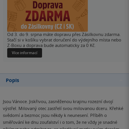
Od 3. do 9. srpna máte dopravu přes Zásilkovnu zdarma.
Stačí si v košíku vybrat doručení do výdejního místa nebo
Z-Boxu a doprava bude automaticky za 0 Kč.
Více informací
Popis
Jsou Vánoce. Jiskřivou, zasněženou krajinu rozezní dvojí
výstřel. Milovaný otec zastřelí svou milovanou dceru. Křehké
svědomí a bezmoc jsou někdy k neunesení. Příběh o
směřování ke dnu zoufalství i o tom, že ne vždy je snadné
přijímat nebo odmítat to, co předávají matky svým dcerám –