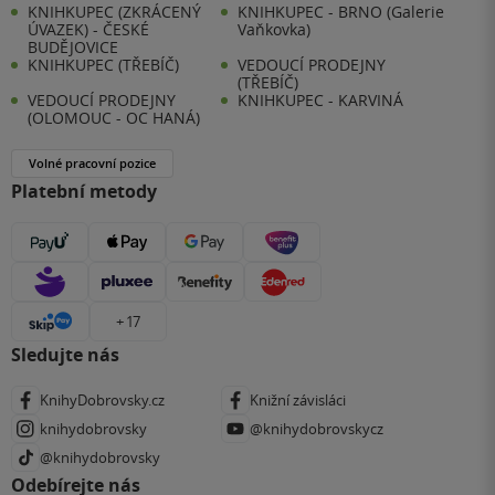
KNIHKUPEC (ZKRÁCENÝ
KNIHKUPEC - BRNO (Galerie
ÚVAZEK) - ČESKÉ
Vaňkovka)
BUDĚJOVICE
KNIHKUPEC (TŘEBÍČ)
VEDOUCÍ PRODEJNY
(TŘEBÍČ)
VEDOUCÍ PRODEJNY
KNIHKUPEC - KARVINÁ
(OLOMOUC - OC HANÁ)
Volné pracovní pozice
Platební metody
+ 17
Sledujte nás
KnihyDobrovsky.cz
Knižní závisláci
knihydobrovsky
@knihydobrovskycz
@knihydobrovsky
Odebírejte nás