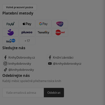
Volné pracovní pozice
Platební metody
+ 17
Sledujte nás
KnihyDobrovsky.cz
Knižní závisláci
knihydobrovsky
@knihydobrovskycz
@knihydobrovsky
Odebírejte nás
Každý měsíc společně přečteme tisíce knih
Odebírat