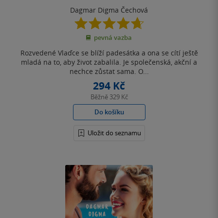
Dagmar Digma Čechová
4.7
z
pevná vazba
5
hvězdiček
Rozvedené Vlaďce se blíží padesátka a ona se cítí ještě
mladá na to, aby život zabalila. Je společenská, akční a
nechce zůstat sama. O...
294 Kč
Běžně
329 Kč
Do košíku
Uložit do seznamu