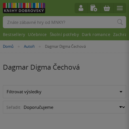
Vyhledávání
Bestsellery
Učebnice
Školní potřeby
Dark romance
Zachra
Nacházíte
Domů
Autoři
Dagmar Digma Čechová
»
»
se
zde:
Dagmar Digma Čechová
Filtrovat výsledky
Seřadit: