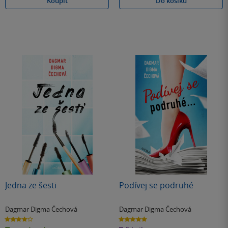
Koupit
Do košíku
Jedna ze šesti
Podívej se podruhé
Dagmar Digma Čechová
Dagmar Digma Čechová
4.0
5.0
z
z