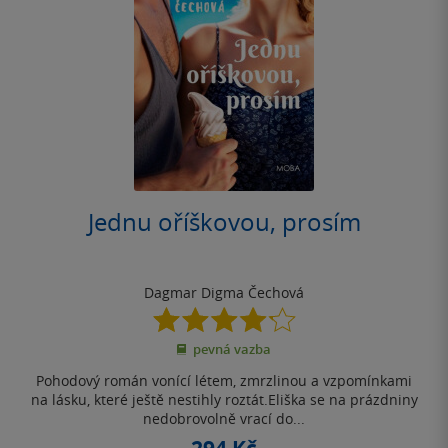
Jednu oříškovou, prosím
Dagmar Digma Čechová
4.2
z
pevná vazba
5
hvězdiček
Pohodový román vonící létem, zmrzlinou a vzpomínkami
na lásku, které ještě nestihly roztát.Eliška se na prázdniny
nedobrovolně vrací do...