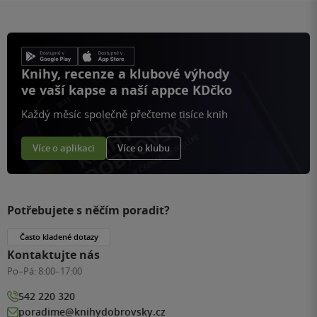
Knihy, recenze a klubové výhody
ve vaší kapse a naší appce KDčko
Každý měsíc společně přečteme tisíce knih
Více o aplikaci
Více o klubu
Potřebujete s něčím poradit?
Často kladené dotazy
Kontaktujte nás
Po–Pá:
8:00–17:00
542 220 320
poradime@knihydobrovsky.cz