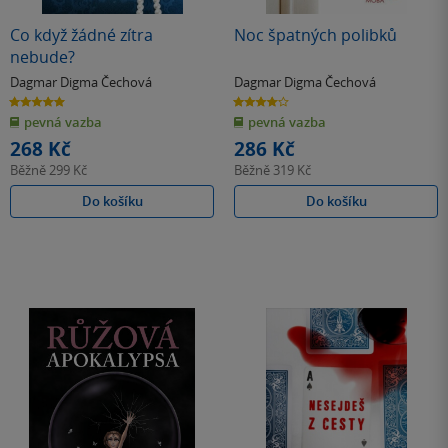
Co když žádné zítra
Noc špatných polibků
nebude?
Dagmar Digma Čechová
Dagmar Digma Čechová
5.0
4.0
z
z
pevná vazba
pevná vazba
5
5
hvězdiček
hvězdiček
268 Kč
286 Kč
Běžně
299 Kč
Běžně
319 Kč
Do košíku
Do košíku