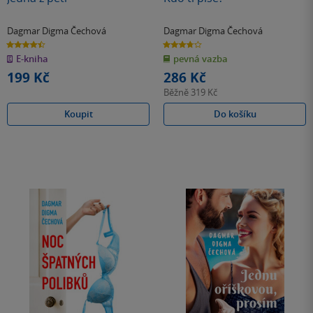
Dagmar Digma Čechová
Dagmar Digma Čechová
4.5
3.7
z
z
E-kniha
pevná vazba
5
5
hvězdiček
hvězdiček
199 Kč
286 Kč
Běžně
319 Kč
Koupit
Do košíku