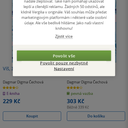
nadále zlepšovat. Také nám pomáhají ukazovat
lepší a cílenější reklamu. Žádných 50 odstínů, ale
klidně Vergilia v originále. Váš souhlas může předat
marketingovým platformám i některé vaše osobní
údaje. Ale vše bedlivě hlídáme. Jako naši vlastní
knihovnu!
Zjistit více
Povolit vše
Povolit pouze nezbytné
Víš, že nemusíš?
Víš, že nemusíš?
Nastavení
Dagmar Digma Čechová
Dagmar Digma Čechová
4.2
4.2
z
z
E-kniha
pevná vazba
5
5
hvězdiček
hvězdiček
229 Kč
303 Kč
Běžně
339 Kč
Koupit
Do košíku