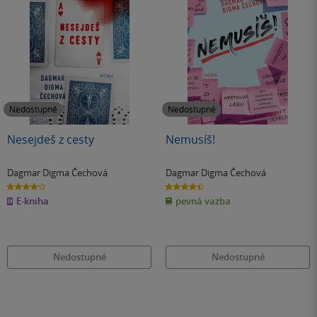
Nedostupné
Nedostupné
Nesejdeš z cesty
Nemusíš!
Dagmar Digma Čechová
Dagmar Digma Čechová
4.0
4.4
z
z
E-kniha
pevná vazba
5
5
hvězdiček
hvězdiček
Nedostupné
Nedostupné