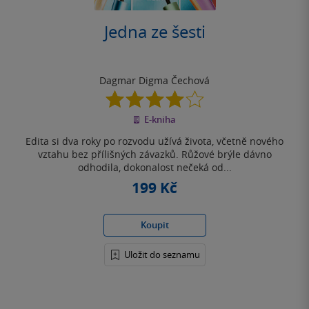
Jedna ze šesti
Dagmar Digma Čechová
4.0
z
E-kniha
5
hvězdiček
Edita si dva roky po rozvodu užívá života, včetně nového
vztahu bez přílišných závazků. Růžové brýle dávno
odhodila, dokonalost nečeká od...
199 Kč
Koupit
Uložit do seznamu