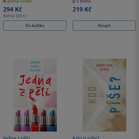
pevná vazba
E-kniha
5
5
hvězdiček
hvězdiček
294 Kč
219 Kč
Běžně
329 Kč
Do košíku
Koupit
Jedna z pěti
Kdo ti píše?