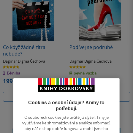
Co když žádné zítra
Podívej se podruhé
nebude?
Dagmar Digma Čechová
Dagmar Digma Čechová
5.0
5.0
z
z
E-kniha
pevná vazba
5
5
hvězdiček
hvězdiček
199 Kč
286 Kč
Běžně
319 Kč
Koupit
Do košíku
Cookies a osobní údaje? Knihy to
potřebují.
O souborech cookies jste určitě již slyšeli. I my je
využíváme ke shromažďování a analýze informací,
aby náš e-shop dobře fungoval a mohli jsme ho