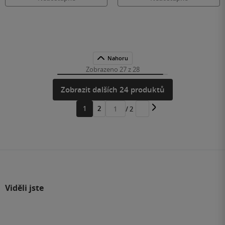
Nahoru
Zobrazeno 27 z 28
Zobrazit dalších 24 produktů
1
2
/ 2
Přejít
na
stránku
Viděli jste