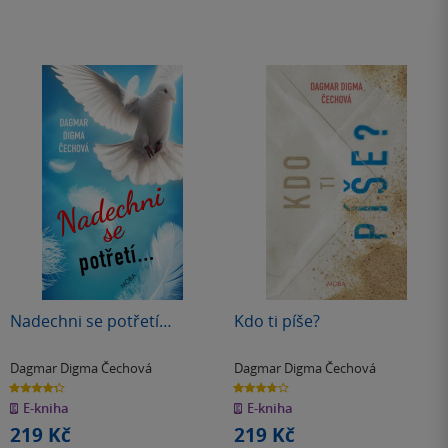
Nadechni se potřetí…
Kdo ti píše?
Dagmar Digma Čechová
Dagmar Digma Čechová
4.3
3.7
z
z
E-kniha
E-kniha
5
5
hvězdiček
hvězdiček
219 Kč
219 Kč