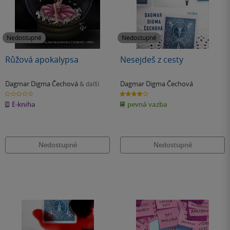
Nedostupné
Nedostupné
Růžová apokalypsa
Nesejdeš z cesty
Dagmar Digma Čechová
Dagmar Digma Čechová
& další
0.0
4.0
z
z
E-kniha
pevná vazba
5
5
hvězdiček
hvězdiček
Nedostupné
Nedostupné