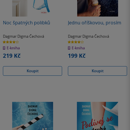
Noc špatných polibků
Jednu oříškovou, prosím
Dagmar Digma Čechová
Dagmar Digma Čechová
4.0
4.2
z
z
E-kniha
E-kniha
5
5
hvězdiček
hvězdiček
219 Kč
199 Kč
Koupit
Koupit