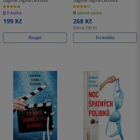
Dagmar Digma Čechová
Dagmar Digma Čechová
5.0
4.5
z
z
E-kniha
pevná vazba
5
5
hvězdiček
hvězdiček
199 Kč
268 Kč
Běžně
299 Kč
Koupit
Do košíku