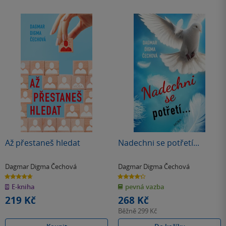
Až přestaneš hledat
Nadechni se potřetí...
Dagmar Digma Čechová
Dagmar Digma Čechová
4.7
4.3
z
z
E-kniha
pevná vazba
5
5
hvězdiček
hvězdiček
219 Kč
268 Kč
Běžně
299 Kč