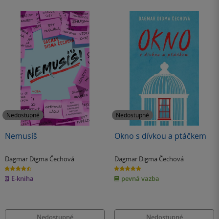
Nedostupné
Nedostupné
Nemusíš
Okno s dívkou a ptáčkem
Dagmar Digma Čechová
Dagmar Digma Čechová
4.4
5.0
z
z
E-kniha
pevná vazba
5
5
hvězdiček
hvězdiček
Nedostupné
Nedostupné