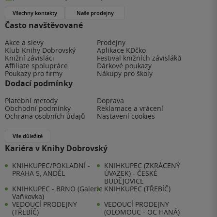
Všechny kontakty
Naše prodejny
Často navštěvované
Akce a slevy
Prodejny
Klub Knihy Dobrovský
Aplikace KDčko
Knižní závisláci
Festival knižních závisláků
Affiliate spolupráce
Dárkové poukazy
Poukazy pro firmy
Nákupy pro školy
Dodací podmínky
Platební metody
Doprava
Obchodní podmínky
Reklamace a vrácení
Ochrana osobních údajů
Nastavení cookies
Vše důležité
Kariéra v Knihy Dobrovský
KNIHKUPEC/POKLADNÍ -
KNIHKUPEC (ZKRÁCENÝ
PRAHA 5, ANDĚL
ÚVAZEK) - ČESKÉ
BUDĚJOVICE
KNIHKUPEC - BRNO (Galerie
KNIHKUPEC (TŘEBÍČ)
Vaňkovka)
VEDOUCÍ PRODEJNY
VEDOUCÍ PRODEJNY
(TŘEBÍČ)
(OLOMOUC - OC HANÁ)