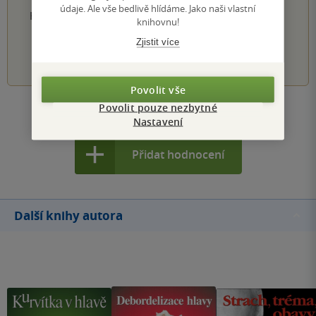
údaje. Ale vše bedlivě hlídáme. Jako naši vlastní
Hodnocení našich knihkupců: 0.0 z 5
knihovnu!
Zjistit více
1
2
3
4
5
Povolit vše
Povolit pouze nezbytné
Zobrazit všechna hodnocení
Nastavení
Přidat hodnocení
Další knihy autora