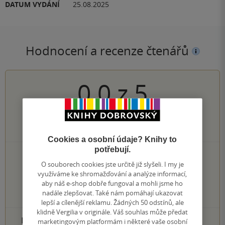
DATUM VYDÁNÍ
25.08.2025
Hodnocení a recenze čtenářů
0.0
z
5
0
hodnocení čtenářů
Cookies a osobní údaje? Knihy to
potřebují.
0×
5 hvězdiček
O souborech cookies jste určitě již slyšeli. I my je
0×
4 hvězdičky
využíváme ke shromažďování a analýze informací,
0×
3 hvězdičky
aby náš e-shop dobře fungoval a mohli jsme ho
0×
2 hvězdičky
nadále zlepšovat. Také nám pomáhají ukazovat
0×
1 hvezdička
lepší a cílenější reklamu. Žádných 50 odstínů, ale
klidně Vergilia v originále. Váš souhlas může předat
PŘIDEJTE SVÉ HODNOCENÍ PRODUKTU
marketingovým platformám i některé vaše osobní