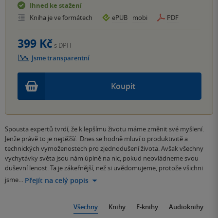
Ihned ke stažení
Kniha je ve formátech
ePUB
mobi
PDF
399 Kč
s DPH
Jsme transparentní
Koupit
Spousta expertů tvrdí, že k lepšímu životu máme změnit své myšlení.
Jenže právě to je nejtěžší. Dnes se hodně mluví o produktivitě a
technických vymoženostech pro zjednodušení života. Avšak všechny
vychytávky světa jsou nám úplně na nic, pokud neovládneme svou
duševní lenost. Ta je zákeřnější, než si uvědomujeme, protože všichni
jsme…
Přejít na celý popis
Všechny
Knihy
E-knihy
Audioknihy