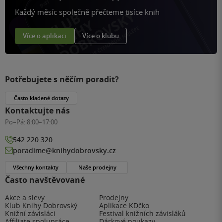
Každý měsíc společně přečteme tisíce knih
Více o aplikaci
Více o klubu
Potřebujete s něčím poradit?
Často kladené dotazy
Kontaktujte nás
Po–Pá:
8:00–17:00
542 220 320
poradime@knihydobrovsky.cz
Všechny kontakty
Naše prodejny
Často navštěvované
Akce a slevy
Prodejny
Klub Knihy Dobrovský
Aplikace KDčko
Knižní závisláci
Festival knižních závisláků
Affiliate spolupráce
Dárkové poukazy