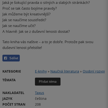
Jaká je šokující pravda o silných a slabých stránkách?
Proč se tak často bojíme pravdy?
Jak můžeme být kreativnější?
Jak se naučíme soustředit?
Jak se naučíme učit?
A hlavně: Jak se z duševní lenosti dostat?
Tato kniha vás naštve – a to je dobře. Protože pak svou
duševní lenost přelstíte!
Sdílet
KATEGORIE
E-knihy
»
Naučná literatura
»
Osobní rozvoj
TÉMATA
Přidat téma
NAKLADATEL
Taxus
JAZYK
čeština
POČET STRAN
208