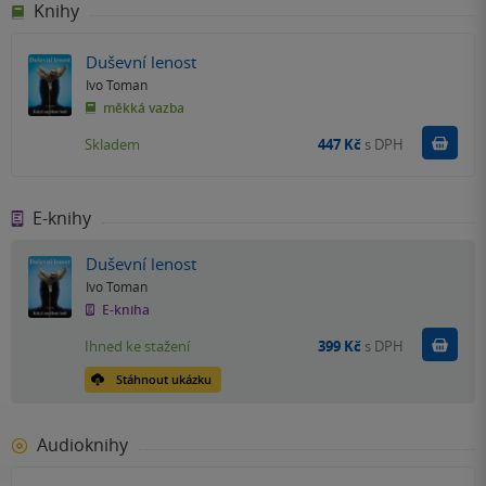
Knihy
Duševní lenost
Ivo Toman
měkká vazba
Do k
Skladem
447 Kč
s DPH
E-knihy
Duševní lenost
Ivo Toman
E-kniha
Koupit
Ihned ke stažení
399 Kč
s DPH
Stáhnout ukázku
Audioknihy