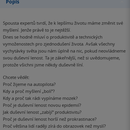
Popis
Spousta expertů tvrdí, že k lepšímu životu máme změnit své
myšlení. Jenže právě to je nejtěžší.
Dnes se hodně mluví o produktivitě a technických
vymoženostech pro zjednodušení života. Avšak všechny
vychytávky světa jsou nám úplně na nic, pokud neovládneme
svou duševní lenost. Ta je zákeřnější, než si uvědomujeme,
protože všichni jsme někdy duševně líní.
Chcete vědět:
Proč žijeme na autopilota?
Kdy a proč myšlení „bolí“?
Kdy a proč tak rádi vypínáme mozek?
Proč je duševní lenost novou epidemií?
Jak duševní lenost „zabíjí“ produktivitu?
Proč je duševní lenost horší než prokrastinace?
Proč většina lidí raději zírá do obrazovek než myslí?