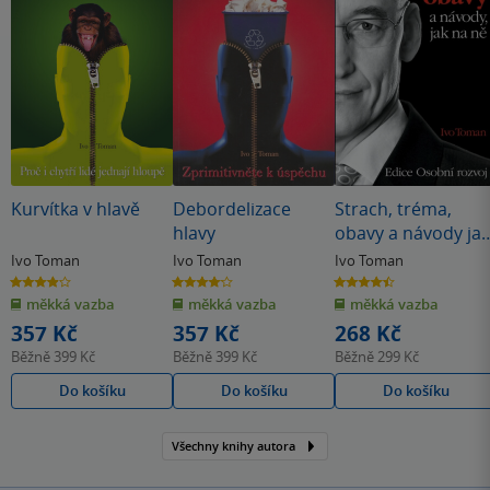
Kurvítka v hlavě
Debordelizace
Strach, tréma,
hlavy
obavy a návody jak
na ně
Ivo Toman
Ivo Toman
Ivo Toman
3.9
4.1
4.5
z
z
z
měkká vazba
měkká vazba
měkká vazba
5
5
5
hvězdiček
hvězdiček
hvězdiček
357 Kč
357 Kč
268 Kč
Běžně
399 Kč
Běžně
399 Kč
Běžně
299 Kč
Do košíku
Do košíku
Do košíku
Všechny knihy autora