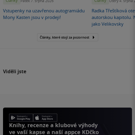
Články
Články
Pátek 7. srpna 2026
Úterý 4. srpna
Vstupenky na uzavřenou autogramiádu
Radka Třeštíková otev
Mony Kasten jsou v prodeji!
autorskou kapitolu.
jako Velikovsky
Články, které stojí za pozornost
Viděli jste
Knihy, recenze a klubové výhody
ve vaší kapse a naší appce KDčko