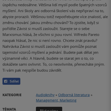
úspěchu nedosáhne. Většina lidí myslí podle špatných vzorců
myšlení. Ani školy ani odborná školení vás nepřipraví na to,
abyste prorazili. Většinou totiž nepotřebujete více znalostí, ale
změnu chování. Jakou změnu chování? To zjistíte, když si
pořídíte Závist si musíš zasloužit. Starejte se o sebe
Marxismus hlásá, že všichni si jsou rovní. Vilfredo Pareto
naopak hlásal, že nic si není rovno. Chcete znát pravdu?
Nahrávka Závist si musíš zasloužit vám pomůže poznat
tajemství vzorců myšlení a jednání. Budete pak dělat jen
významné věci. A hlavně, budete se starat jen o to, co
dokážete sami ovlivnit. To, co neovlivníte, přenecháte jiným.
Ti vám pak nejspíše budou závidět.
Sdílet
KATEGORIE
Audioknihy
»
Odborná literatura
»
Management, Marketing
TÉMATA
Přidat téma