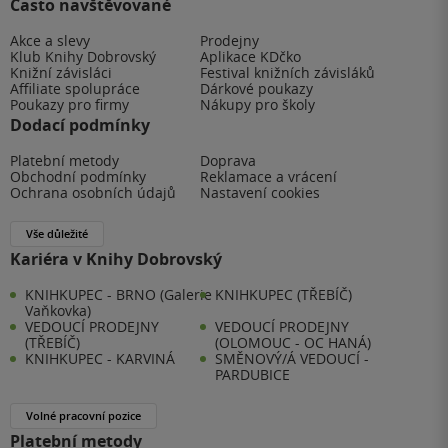
Často navštěvované
Akce a slevy
Prodejny
Klub Knihy Dobrovský
Aplikace KDčko
Knižní závisláci
Festival knižních závisláků
Affiliate spolupráce
Dárkové poukazy
Poukazy pro firmy
Nákupy pro školy
Dodací podmínky
Platební metody
Doprava
Obchodní podmínky
Reklamace a vrácení
Ochrana osobních údajů
Nastavení cookies
Vše důležité
Kariéra v Knihy Dobrovský
KNIHKUPEC - BRNO (Galerie
KNIHKUPEC (TŘEBÍČ)
Vaňkovka)
VEDOUCÍ PRODEJNY
VEDOUCÍ PRODEJNY
(TŘEBÍČ)
(OLOMOUC - OC HANÁ)
KNIHKUPEC - KARVINÁ
SMĚNOVÝ/Á VEDOUCÍ -
PARDUBICE
Volné pracovní pozice
Platební metody