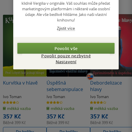
klidně Vergilia v originále. Váš souhlas může předat
marketingovým platformám i některé vaše osobní
údaje. Ale vše bedlivě hlídáme. Jako naši vlastní
knihovnu!
Zjistit více
Povolit vše
Povolit pouze nezbytné
Nastavení
Kurvítka v hlavě
Úspěšná
Debordelizace
sebemanipulace
hlavy
Ivo Toman
Ivo Toman
Ivo Toman
3.9
4.3
4.1
z
z
z
měkká vazba
měkká vazba
měkká vazba
5
5
5
hvězdiček
hvězdiček
hvězdiček
357 Kč
357 Kč
357 Kč
Běžně
399 Kč
Běžně
399 Kč
Běžně
399 Kč
Do košíku
Do košíku
Do košíku