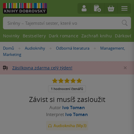
Vyhledávání
Novinky
Bestsellery
Dark romance
Zachraň knihu
Dárkové 
Nacházíte
Domů
Audioknihy
Odborná literatura
Management,
»
»
»
se
Marketing
zde:
Zásilkovna zdarma celý týden!
Za
5.0
z
5
1 hodnocení čtenářů
hvězdiček
Závist si musíš zasloužit
Autor
Ivo Toman
Interpret
Ivo Toman
Audiokniha (Mp3)