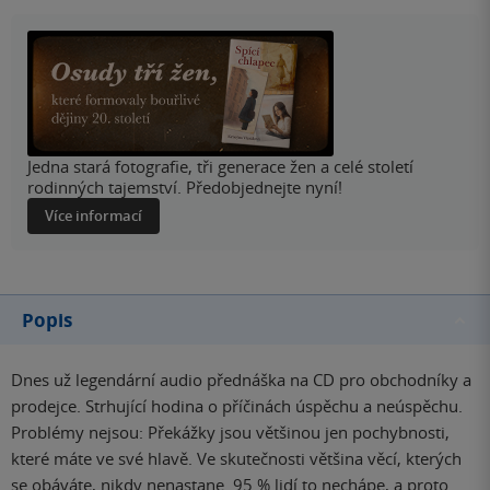
Jedna stará fotografie, tři generace žen a celé století
rodinných tajemství. Předobjednejte nyní!
Více informací
Popis
Dnes už legendární audio přednáška na CD pro obchodníky a
prodejce. Strhující hodina o příčinách úspěchu a neúspěchu.
Problémy nejsou: Překážky jsou většinou jen pochybnosti,
které máte ve své hlavě. Ve skutečnosti většina věcí, kterých
se obáváte, nikdy nenastane. 95 % lidí to nechápe, a proto