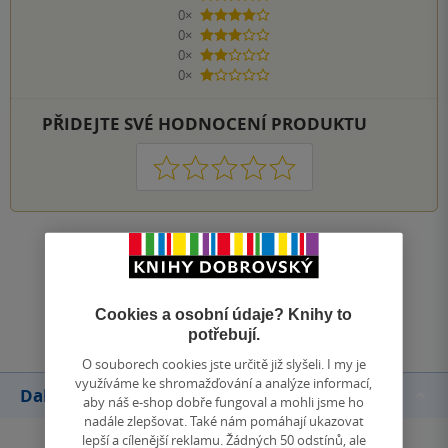
0×
4 hvězdičky
0×
3 hvězdičky
0×
2 hvězdičky
0×
1 hvezdička
PŘIDEJTE SVÉ HODNOCENÍ PRODUKTU
1
2
3
4
5
Zobrazit všechna hodnocení
Přidat hodnocení
Cookies a osobní údaje? Knihy to
potřebují.
O souborech cookies jste určitě již slyšeli. I my je
využíváme ke shromažďování a analýze informací,
Další knihy autora
aby náš e-shop dobře fungoval a mohli jsme ho
nadále zlepšovat. Také nám pomáhají ukazovat
lepší a cílenější reklamu. Žádných 50 odstínů, ale