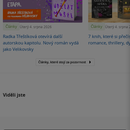
Články
Články
Úterý 4. srpna 2026
Úterý 4. srpna
Radka Třeštíková otevírá další
7 knih, které si přečí
autorskou kapitolu. Nový román vydá
romance, thrillery, d
jako Velikovsky
Články, které stojí za pozornost
Viděli jste