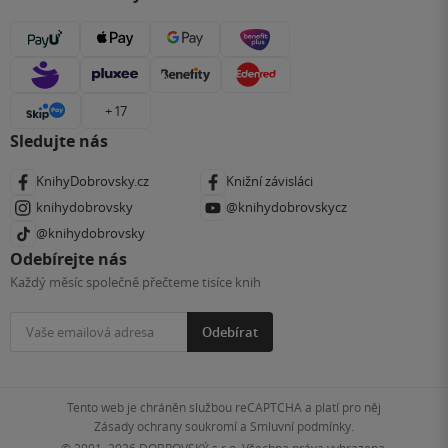
+ 17
Sledujte nás
KnihyDobrovsky.cz
Knižní závisláci
knihydobrovsky
@knihydobrovskycz
@knihydobrovsky
Odebírejte nás
Každý měsíc společně přečteme tisíce knih
Odebírat
Tento web je chráněn službou reCAPTCHA a platí pro něj
Zásady ochrany soukromí
a
Smluvní podmínky
.
© 2001–2026
DOBROVSKÝ s.r.o. Všechna práva vyhrazena.