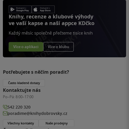
Knihy, recenze a klubové výhody
ve vaší kapse a naší appce KDčko
Každý měsíc společně přečteme tisíce knih
Více o aplikaci
Více o klubu
Potřebujete s něčím poradit?
Často kladené dotazy
Kontaktujte nás
Po–Pá:
8:00–17:00
542 220 320
poradime@knihydobrovsky.cz
Všechny kontakty
Naše prodejny