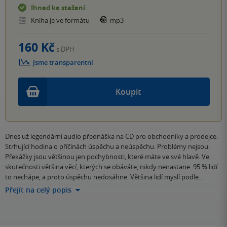
Ihned ke stažení
Kniha je ve formátu
mp3
160 Kč
s DPH
Jsme transparentní
Koupit
Dnes už legendární audio přednáška na CD pro obchodníky a prodejce.
Strhující hodina o příčinách úspěchu a neúspěchu. Problémy nejsou:
Překážky jsou většinou jen pochybnosti, které máte ve své hlavě. Ve
skutečnosti většina věcí, kterých se obáváte, nikdy nenastane. 95 % lidí
to nechápe, a proto úspěchu nedosáhne. Většina lidí myslí podle…
Přejít na celý popis