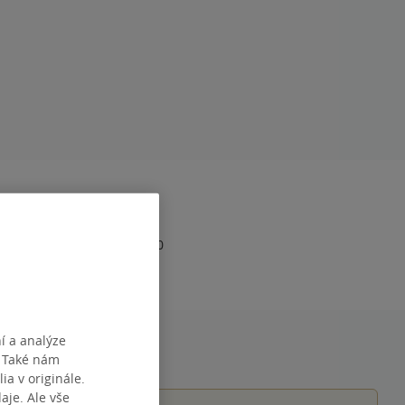
RAN
192
DÁNÍ
31.08.2018
978-80-87717-24-0
í a analýze
. Také nám
ia v originále.
je. Ale vše