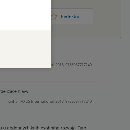
1
2
3
4
5
ic moc
Perfektní
Kniha, TAXUS International, 2018, 9788087717240
delizace hlavy.
Kniha, TAXUS International, 2018, 9788087717240
omu u obdobných knih osobního rozvoje. Tato