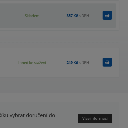
Do košík
Skladem
357 Kč
s DPH
Koupit
Ihned ke stažení
249 Kč
s DPH
šíku vybrat doručení do
Více informací