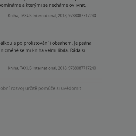
zapomínáme a kterými se necháme ovlivnit.
Kniha, TAXUS International, 2018, 9788087717240
álkou a po prolistování i obsahem. Je psána
nicméně se mi kniha velmi líbila. Ráda si
Kniha, TAXUS International, 2018, 9788087717240
sobní rozvoj určitě pomůže si uvědomit
Kniha, TAXUS International, 2018, 9788087717240