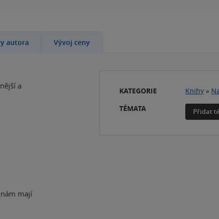
hy autora
Vývoj ceny
nější a
KATEGORIE
Knihy
»
Na
TÉMATA
Přidat 
m nám mají