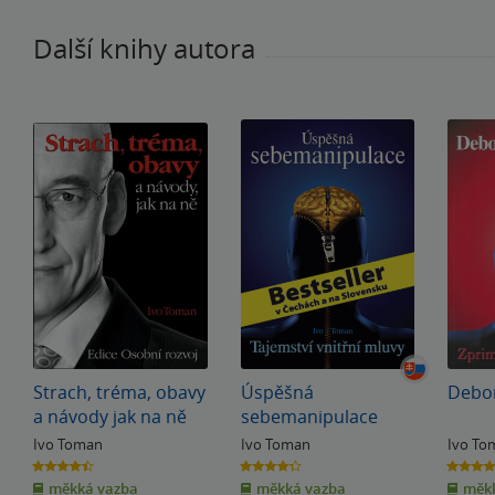
Další knihy autora
Strach, tréma, obavy
Úspěšná
Debor
a návody jak na ně
sebemanipulace
Ivo Toman
Ivo Toman
Ivo To
4.5
4.3
4.1
z
z
z
měkká vazba
měkká vazba
měkk
5
5
5