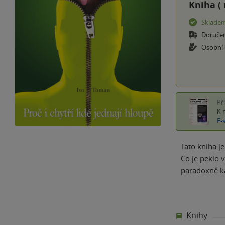
Kniha (
Sklade
Doruče
Osobní
Př
K 
E-
Tato kniha j
Co je peklo 
paradoxně ka
Knihy