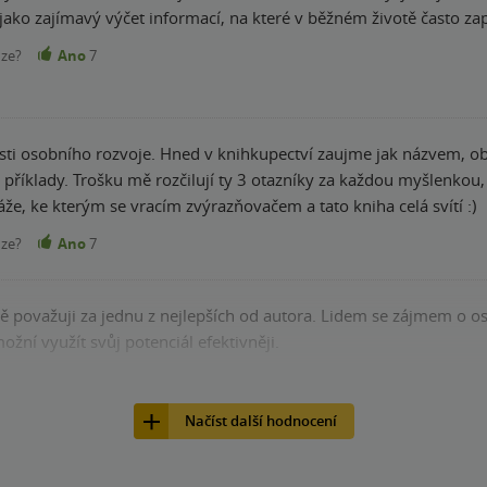
e jako zajímavý výčet informací, na které v běžném životě často 
nze?
Ano
7
sti osobního rozvoje. Hned v knihkupectví zaujme jak názvem, ob
říklady. Trošku mě rozčilují ty 3 otazníky za každou myšlenkou, 
áže, ke kterým se vracím zvýrazňovačem a tato kniha celá svítí :)
nze?
Ano
7
vě považuji za jednu z nejlepších od autora. Lidem se zájmem o o
žní využít svůj potenciál efektivněji.
nze?
Ano
7
Načíst další hodnocení