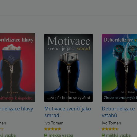
delizace hlavy
Motivace zvenčí jako
Debordelizace
smrad
vztahů
man
Ivo Toman
Ivo Toman
5.0
4.5
z
z
á vazba
měkká vazba
měkká vazba
5
5