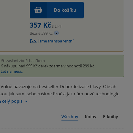
Do košíku
357 Kč
s DPH
Běžně 399 Kč
Jsme transparentní
Při zaslání zboží balíčkem
K nákupu nad 999 Kč
dárek zdarma
v hodnotě 299 Kč
Let na měsíc
í. Volně navazuje na bestseller Debordelizace hlavy. Obsah:
atou Jak sami sebe rušíme Proč a jak nám nové technologie
a celý popis
Všechny
Knihy
E-knihy