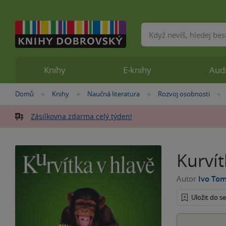
Vyhledávání
Knihy
E-knihy
Aud
Nacházíte
Domů
Knihy
Naučná literatura
Rozvoj osobnosti
»
»
»
se
zde:
Zásilkovna zdarma celý týden!
Kurvít
Autor
Ivo To
Uložit do 