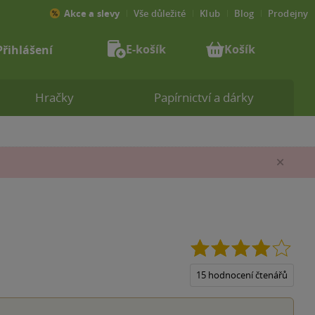
Akce a slevy
Vše důležité
Klub
Blog
Prodejny
E-košík
Košík
Přihlášení
Hračky
Papírnictví a dárky
Zav
3.9
z
5
15 hodnocení čtenářů
hvězd