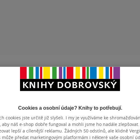
ZBA
měkká vazba
POČET ST
OTNOST
288 g
DATUM VY
ZYK
čeština
ISBN
Cookies a osobní údaje? Knihy to potřebují.
h cookies jste určitě již slyšeli. I my je využíváme ke shromažďován
Hodnocení a recenze čtenářů
, aby náš e-shop dobře fungoval a mohli jsme ho nadále zlepšovat
vat lepší a cílenější reklamu. Žádných 50 odstínů, ale klidně Vergil
s může předat marketingovým platformám i některé vaše osobní úda