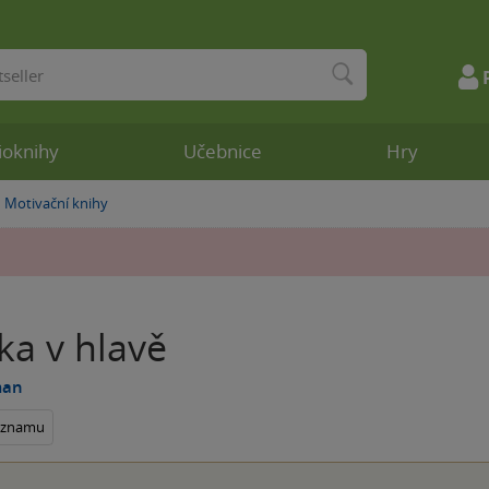
ioknihy
Učebnice
Hry
Motivační knihy
»
ka v hlavě
man
seznamu