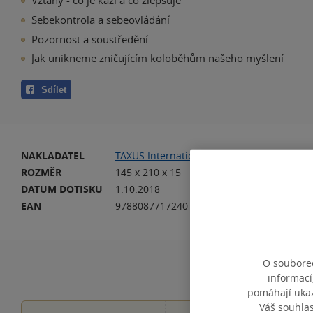
Vztahy - co je kazí a co zlepšuje
Sebekontrola a sebeovládání
Pozornost a soustředění
Jak unikneme zničujícím koloběhům našeho myšlení
Sdílet
NAKLADATEL
TAXUS International
VA
ROZMĚR
145 x 210 x 15
HM
DATUM DOTISKU
1.10.2018
JA
EAN
9788087717240
O souborec
informací
pomáhají ukazo
Váš souhla