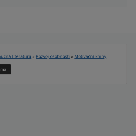
učná literatura
»
Rozvoj osobnosti
»
Motivační knihy
téma