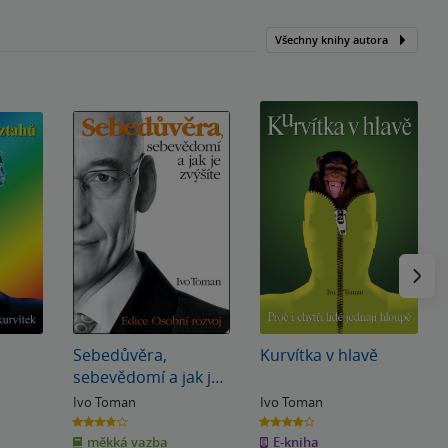
Všechny knihy autora
Následu
Sebedůvěra,
Kurvítka v hlavě
sebevědomí a jak je
zvýšíte
Ivo Toman
Ivo Toman
3.7
3.9
z
z
měkká vazba
E-kniha
5
5