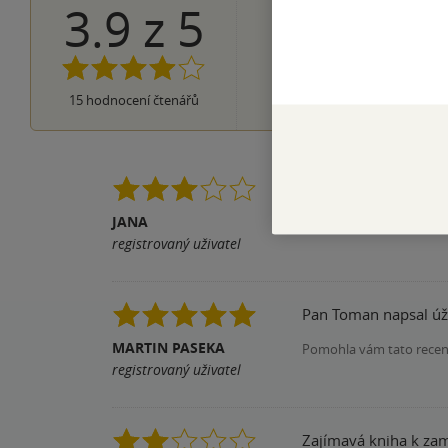
3.9
z
5
7×
5 hvězdiček
4×
4 hvězdičky
1×
3 hvězdičky
2×
2 hvězdičky
1×
15
hodnocení čtenářů
1 hvezdička
Kniha neni spatna, ale
JANA
Pomohla vám tato rece
registrovaný uživatel
Pan Toman napsal úža
MARTIN PASEKA
Pomohla vám tato rece
registrovaný uživatel
Zajímavá kniha k zam