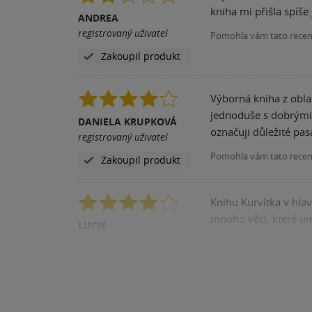
kniha mi přišla spíš
ANDREA
registrovaný uživatel
Pomohla vám tato rece
Zakoupil produkt
Výborná kniha z obla
jednoduše s dobrými p
DANIELA KRUPKOVÁ
označuji důležité pas
registrovaný uživatel
Pomohla vám tato rece
Zakoupil produkt
Knihu Kurvítka v hla
mnoho věcí, které umo
LUCIE
registrovaný uživatel
Pomohla vám tato rece