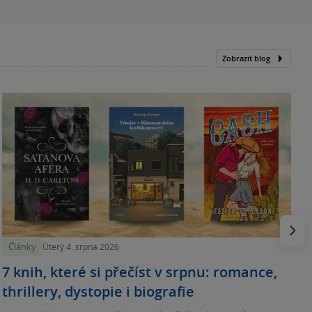
Zobrazit blog
N
p
Násled
Články
Úterý 4. srpna 2026
7 knih, které si přečíst v srpnu: romance,
thrillery, dystopie i biografie