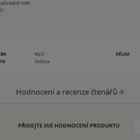
yž původně měli
ě?
ZBA
Mp3
DÉLKA
ZYK
čeština
Hodnocení a recenze čtenářů
PŘIDEJTE SVÉ HODNOCENÍ PRODUKTU