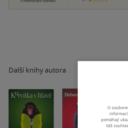
0
hodnocení čtenářů
1 hvezdička
Další knihy autora
O souborec
informací
pomáhají ukazo
Váš souhla