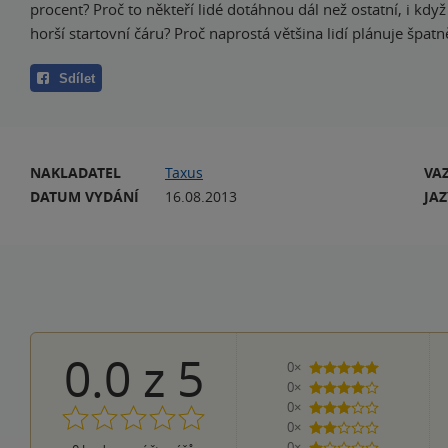
procent? Proč to někteří lidé dotáhnou dál než ostatní, i kd
horší startovní čáru? Proč naprostá většina lidí plánuje špatn
Sdílet
NAKLADATEL
Taxus
VA
DATUM VYDÁNÍ
16.08.2013
JA
0.0
z
5
0×
5 hvězdiček
0×
4 hvězdičky
0×
3 hvězdičky
0×
2 hvězdičky
0×