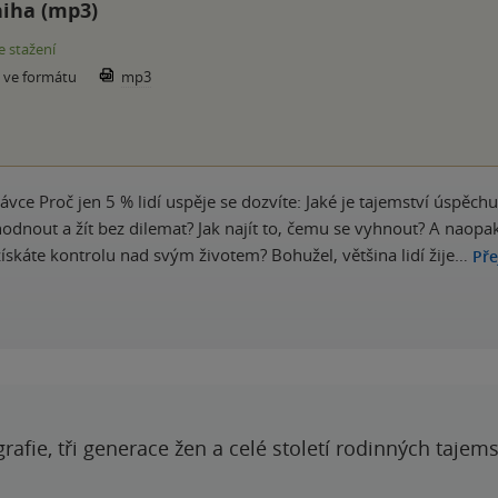
iha (mp3)
e stažení
e ve formátu
mp3
vce Proč jen 5 % lidí uspěje se dozvíte: Jaké je tajemství úspěchu
odnout a žít bez dilemat? Jak najít to, čemu se vyhnout? A naop
 získáte kontrolu nad svým životem? Bohužel, většina lidí žije…
Pře
grafie, tři generace žen a celé století rodinných tajem