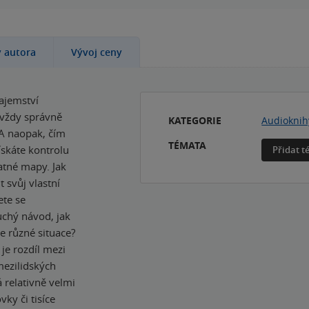
y autora
Vývoj ceny
tajemství
 vždy správně
KATEGORIE
Audioknih
 A naopak, čím
TÉMATA
ískáte kontrolu
Přidat 
atné mapy. Jak
 svůj vlastní
ete se
uchý návod, jak
te různé situace?
 je rozdíl mezi
mezilidských
á relativně velmi
ky či tisíce