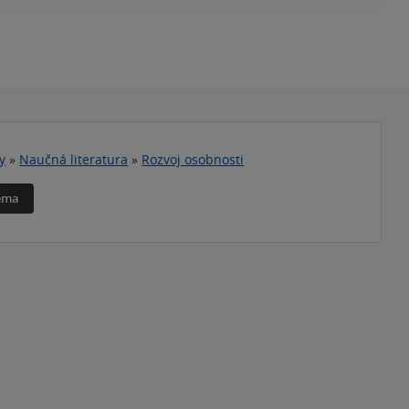
y
»
Naučná literatura
»
Rozvoj osobnosti
téma