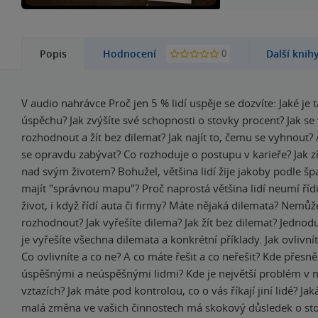
0
Popis
Hodnocení
Další knih
V audio nahrávce Proč jen 5 % lidí uspěje se dozvíte: Jaké je 
úspěchu? Jak zvýšíte své schopnosti o stovky procent? Jak se
rozhodnout a žít bez dilemat? Jak najít to, čemu se vyhnout?
se opravdu zabývat? Co rozhoduje o postupu v karieře? Jak z
nad svým životem? Bohužel, většina lidí žije jakoby podle šp
majít "správnou mapu"? Proč naprostá většina lidí neumí řídit
život, i když řídí auta či firmy? Máte nějaká dilemata? Nemůž
rozhodnout? Jak vyřešíte dilema? Jak žít bez dilemat? Jednod
je vyřešíte všechna dilemata a konkrétní příklady. Jak ovlivní
Co ovlivníte a co ne? A co máte řešit a co neřešit? Kde přesně
úspěšnými a neúspěšnými lidmi? Kde je největší problém v 
vztazích? Jak máte pod kontrolou, co o vás říkají jiní lidé? Jak
malá změna ve vašich činnostech má skokový důsledek o stov