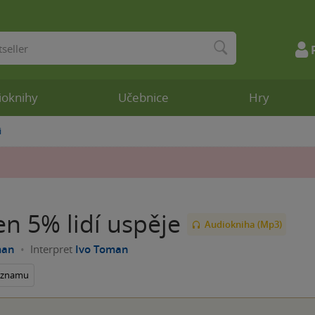
ioknihy
Učebnice
Hry
i
en 5% lidí uspěje
Audiokniha (Mp3)
man
Interpret
Ivo Toman
seznamu