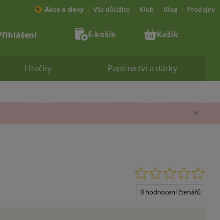
Akce a slevy
Vše důležité
Klub
Blog
Prodejny
E-košík
Košík
Přihlášení
Hračky
Papírnictví a dárky
Zav
0.0
z
5
0 hodnocení čtenářů
hvěz