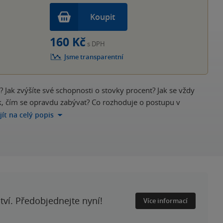
Koupit
160 Kč
s DPH
Jsme transparentní
? Jak zvýšíte své schopnosti o stovky procent? Jak se vždy
ak, čím se opravdu zabývat? Co rozhoduje o postupu v
jít na celý popis
ství. Předobjednejte nyní!
Více informací