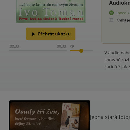
Audiokn
Ihned k
Kniha j
Přehrát ukázku
00:00
00:00
V audio nahrá
správně rozh
karieře? Jak
Jedna stará foto