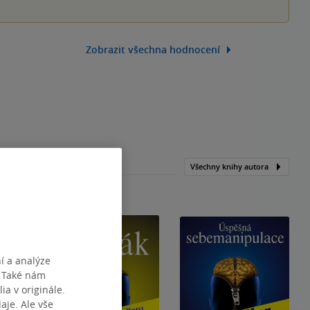
Zobrazit všechna hodnocení
Všechny knihy autora
í a analýze
. Také nám
ia v originále.
je. Ale vše