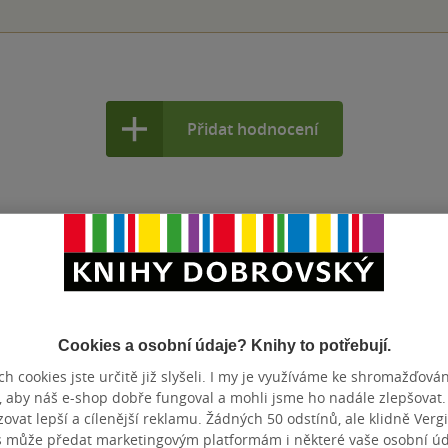
Přidat hodnocení
Cookies a osobní údaje? Knihy to potřebují.
h cookies jste určitě již slyšeli. I my je využíváme ke shromažďován
, aby náš e-shop dobře fungoval a mohli jsme ho nadále zlepšovat
vat lepší a cílenější reklamu. Žádných 50 odstínů, ale klidně Vergil
s může předat marketingovým platformám i některé vaše osobní úda