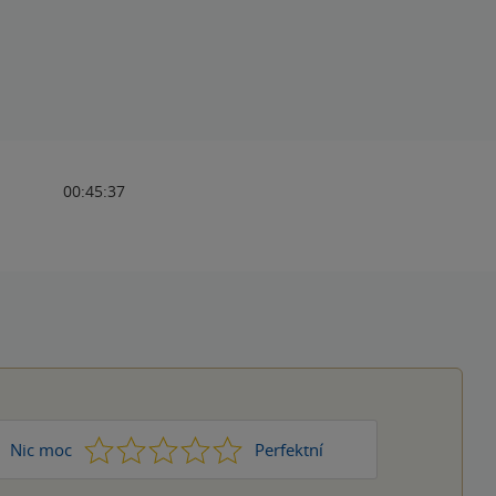
00:45:37
1
2
3
4
5
Nic moc
Perfektní