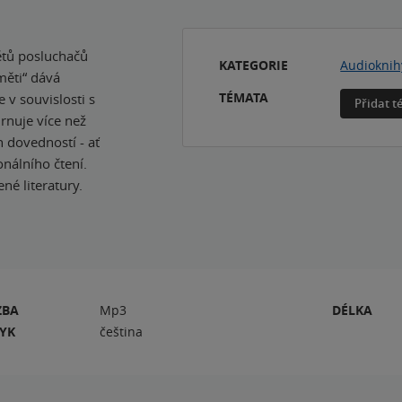
ětů posluchačů
KATEGORIE
Audioknih
měti“ dává
TÉMATA
 v souvislosti s
Přidat 
rnuje více než
 dovedností - ať
nálního čtení.
é literatury.
ZBA
Mp3
DÉLKA
ZYK
čeština