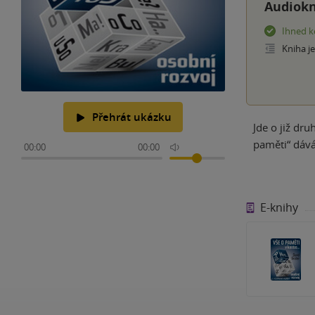
Audiokn
Ihned k
Kniha j
Přehrát ukázku
Jde o již dr
paměti“ dáv
00:00
00:00
E-knihy