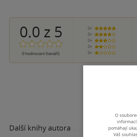
0.0
z
5
0×
5 hvězdiček
0×
4 hvězdičky
0×
3 hvězdičky
0×
2 hvězdičky
0×
0
hodnocení čtenářů
1 hvezdička
O souborec
informací
Další knihy autora
pomáhají ukazo
Váš souhla