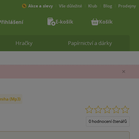
Akce a slevy
Vše důležité
Klub
Blog
Prodejny
E-košík
Košík
Přihlášení
Hračky
Papírnictví a dárky
Zav
niha (Mp3)
0.0
z
5
0 hodnocení čtenářů
hvěz