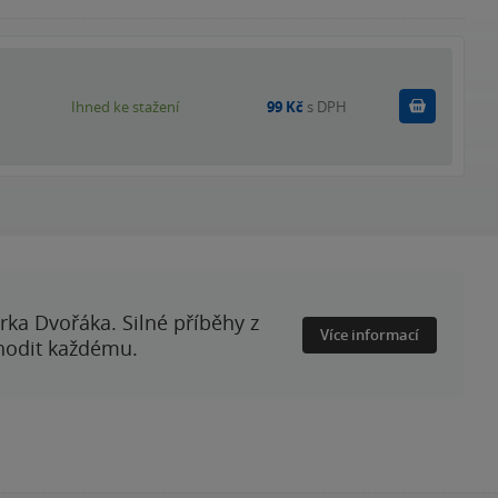
Koupit
Ihned ke stažení
99 Kč
s DPH
rka Dvořáka. Silné příběhy z
Více informací
 hodit každému.