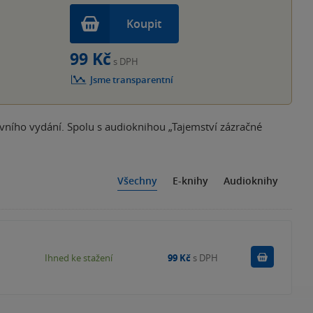
Koupit
99 Kč
s DPH
Jsme transparentní
rvního vydání. Spolu s audioknihou „Tajemství zázračné
Všechny
E-knihy
Audioknihy
Koupit
Ihned ke stažení
99 Kč
s DPH