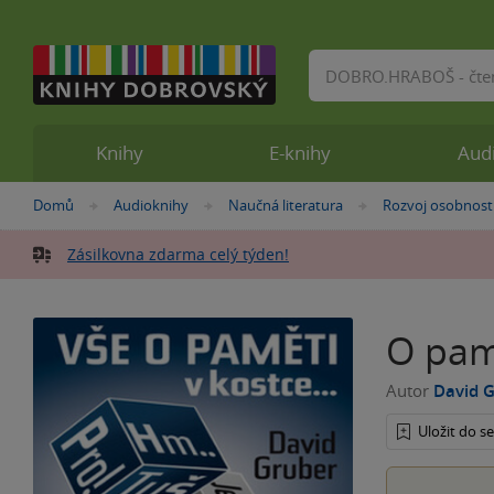
Vyhledávání
Knihy
E-knihy
Aud
Nacházíte
Domů
Audioknihy
Naučná literatura
Rozvoj osobnost
»
»
»
se
zde:
Zásilkovna zdarma celý týden!
O pam
Autor
David 
Uložit do 