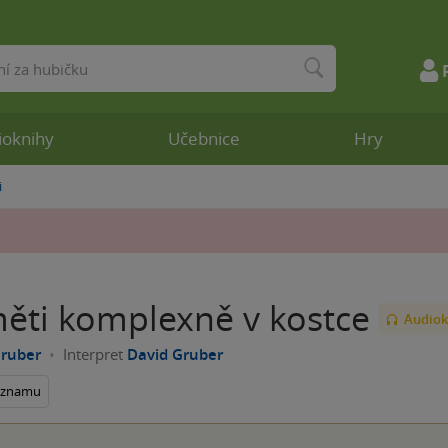
ioknihy
Učebnice
Hry
i
ěti komplexně v kostce
Audiok
Gruber
Interpret
David Gruber
seznamu