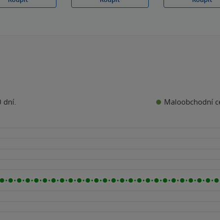
Maloobchodní c
 dní.