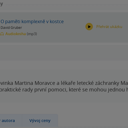
hy
O paměti komplexně v kostce
Přehrát ukázku
David Gruber
Audiokniha
(mp3)
00:00
00:00
vinka Martina Moravce a lékaře letecké záchranky Ma
 praktické rady první pomoci, které se mohou jednou
y autora
Vývoj ceny