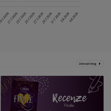
Zobrazit blog
„
p
H