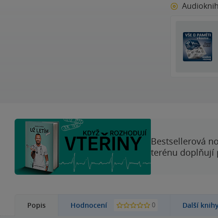
Audiokni
Bestsellerová no
terénu doplňují
0
Popis
Hodnocení
Další knih