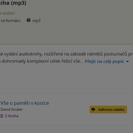
iha (mp3)
e stažení
e ve formátu
mp3
uhé vydání audioknihy, rozšířené na základě námětů posluchačů p
á dohromady komplexní celek řešící vše…
Přejít na celý popis
Vše o paměti v kostce
David Gruber
Stáhnout ukázku
E-kniha