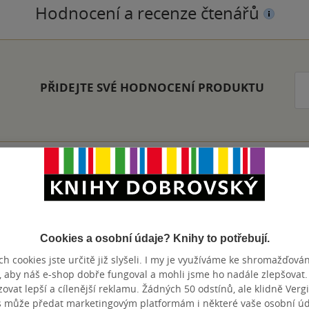
Hodnocení a recenze čtenářů
PŘIDEJTE SVÉ HODNOCENÍ PRODUKTU
Přidat hodnocení
Cookies a osobní údaje? Knihy to potřebují.
h cookies jste určitě již slyšeli. I my je využíváme ke shromažďován
, aby náš e-shop dobře fungoval a mohli jsme ho nadále zlepšovat
vat lepší a cílenější reklamu. Žádných 50 odstínů, ale klidně Vergil
s může předat marketingovým platformám i některé vaše osobní úda