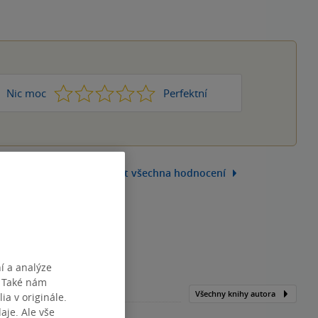
1
2
3
4
5
Nic moc
Perfektní
Zobrazit všechna hodnocení
í a analýze
. Také nám
Všechny knihy autora
ia v originále.
je. Ale vše