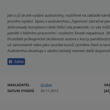
Jde o již druhé vydání audioknihy, rozšířené na základě nám
prvního vydání. Spolu s audioknihou „Tajemství zázračné pa
dohromady komplexní celek řešící vše praktické, co vás může
pamětí v běžném pracovním i osobním životě napadnout. Sh
třicetileté průkopnické zkušenosti autora s kurzy paměťových
už samostatně nebo jako součást kurzů rychlého čtení a racio
Audiokniha obsahuje v závěru bohatý seznam další doporučen
Sdílet
NAKLADATEL
Gruber
VA
DATUM VYDÁNÍ
20.11.2013
JA