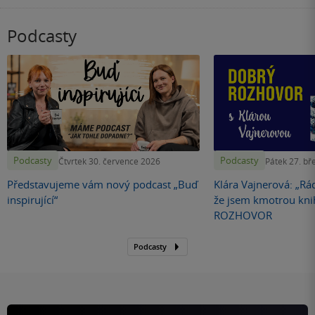
Podcasty
Podcasty
Podcasty
Čtvrtek 30. července 2026
Pátek 27. bř
Představujeme vám nový podcast „Buď
Klára Vajnerová: „Rád
inspirující“
že jsem kmotrou kn
ROZHOVOR
Podcasty