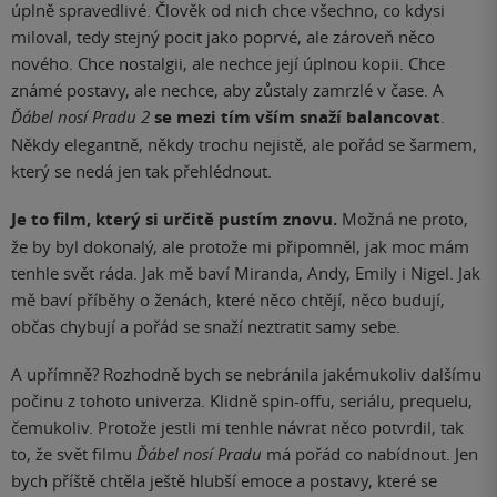
úplně spravedlivé. Člověk od nich chce všechno, co kdysi
miloval, tedy stejný pocit jako poprvé, ale zároveň něco
nového. Chce nostalgii, ale nechce její úplnou kopii. Chce
známé postavy, ale nechce, aby zůstaly zamrzlé v čase. A
Ďábel nosí Pradu 2
se mezi tím vším snaží balancovat
.
Někdy elegantně, někdy trochu nejistě, ale pořád se šarmem,
který se nedá jen tak přehlédnout.
Je to film, který si určitě pustím znovu.
Možná ne proto,
že by byl dokonalý, ale protože mi připomněl, jak moc mám
tenhle svět ráda. Jak mě baví Miranda, Andy, Emily i Nigel. Jak
mě baví příběhy o ženách, které něco chtějí, něco budují,
občas chybují a pořád se snaží neztratit samy sebe.
A upřímně? Rozhodně bych se nebránila jakémukoliv dalšímu
počinu z tohoto univerza. Klidně spin-offu, seriálu, prequelu,
čemukoliv. Protože jestli mi tenhle návrat něco potvrdil, tak
to, že svět filmu
Ďábel nosí Pradu
má pořád co nabídnout. Jen
bych příště chtěla ještě hlubší emoce a postavy, které se