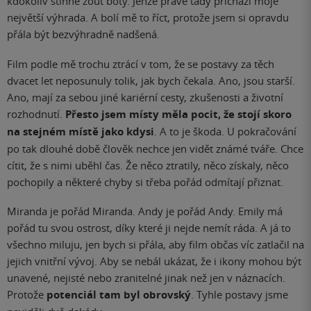
kdokoliv stihne zout boty. Jenže právě tady přichází moje
největší výhrada. A bolí mě to říct, protože jsem si opravdu
přála být bezvýhradně nadšená.
Film podle mě trochu ztrácí v tom, že se postavy za těch
dvacet let neposunuly tolik, jak bych čekala. Ano, jsou starší.
Ano, mají za sebou jiné kariérní cesty, zkušenosti a životní
rozhodnutí.
Přesto jsem místy měla pocit, že stojí skoro
na stejném místě jako kdysi
. A to je škoda. U pokračování
po tak dlouhé době člověk nechce jen vidět známé tváře. Chce
cítit, že s nimi uběhl čas. Že něco ztratily, něco získaly, něco
pochopily a některé chyby si třeba pořád odmítají přiznat.
Miranda je pořád Miranda. Andy je pořád Andy. Emily má
pořád tu svou ostrost, díky které ji nejde nemít ráda. A já to
všechno miluju, jen bych si přála, aby film občas víc zatlačil na
jejich vnitřní vývoj. Aby se nebál ukázat, že i ikony mohou být
unavené, nejisté nebo zranitelné jinak než jen v náznacích.
Protože
potenciál tam byl obrovský
. Tyhle postavy jsme