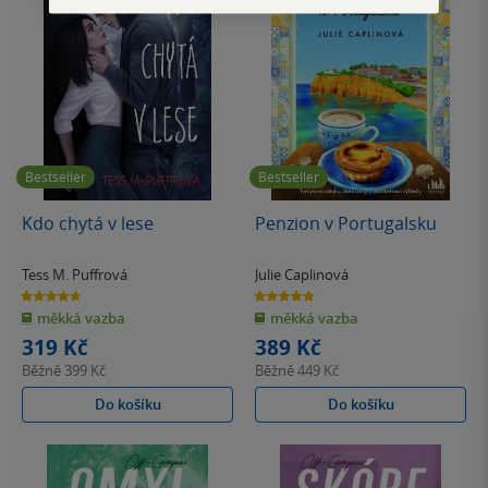
Bestseller
Bestseller
Kdo chytá v lese
Penzion v Portugalsku
Tess M. Puffrová
Julie Caplinová
4.7
4.8
z
z
měkká vazba
měkká vazba
5
5
hvězdiček
hvězdiček
319 Kč
389 Kč
Běžně
399 Kč
Běžně
449 Kč
Do košíku
Do košíku