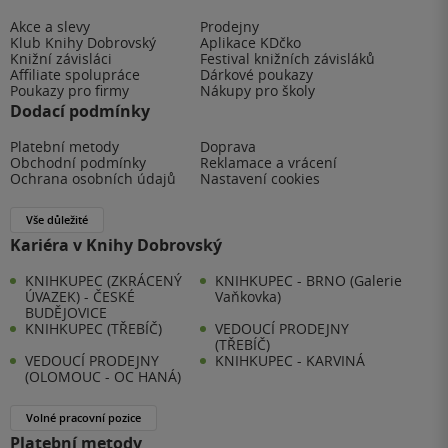
Akce a slevy
Prodejny
Klub Knihy Dobrovský
Aplikace KDčko
Knižní závisláci
Festival knižních závisláků
Affiliate spolupráce
Dárkové poukazy
Poukazy pro firmy
Nákupy pro školy
Dodací podmínky
Platební metody
Doprava
Obchodní podmínky
Reklamace a vrácení
Ochrana osobních údajů
Nastavení cookies
Vše důležité
Kariéra v Knihy Dobrovský
KNIHKUPEC (ZKRÁCENÝ
KNIHKUPEC - BRNO (Galerie
ÚVAZEK) - ČESKÉ
Vaňkovka)
BUDĚJOVICE
KNIHKUPEC (TŘEBÍČ)
VEDOUCÍ PRODEJNY
(TŘEBÍČ)
VEDOUCÍ PRODEJNY
KNIHKUPEC - KARVINÁ
(OLOMOUC - OC HANÁ)
Volné pracovní pozice
Platební metody