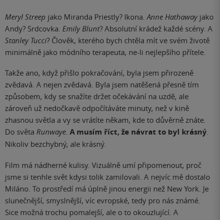
Meryl Streep
jako Miranda Priestly? Ikona.
Anne Hathaway
jako
Andy? Srdcovka.
Emily Blunt
? Absolutní krádež každé scény. A
Stanley Tucci
? Člověk, kterého bych chtěla mít ve svém životě
minimálně jako módního terapeuta, ne-li nejlepšího přítele.
Takže ano, když přišlo pokračování, byla jsem přirozeně
zvědavá. A nejen zvědavá. Byla jsem natěšená přesně tím
způsobem, kdy se snažíte držet očekávání na uzdě, ale
zároveň už nedočkavě odpočítáváte minuty, než v kině
zhasnou světla a vy se vrátíte někam, kde to důvěrně znáte.
Do světa
Runwaye
.
A musím říct, že návrat to byl krásný
.
Nikoliv bezchybný, ale krásný.
Film má nádherné kulisy. Vizuálně umí připomenout, proč
jsme si tenhle svět kdysi tolik zamilovali. A nejvíc mě dostalo
Miláno. To prostředí má úplně jinou energii než New York. Je
slunečnější, smyslnější, víc evropské, tedy pro nás známé.
Sice možná trochu pomalejší, ale o to okouzlující. A