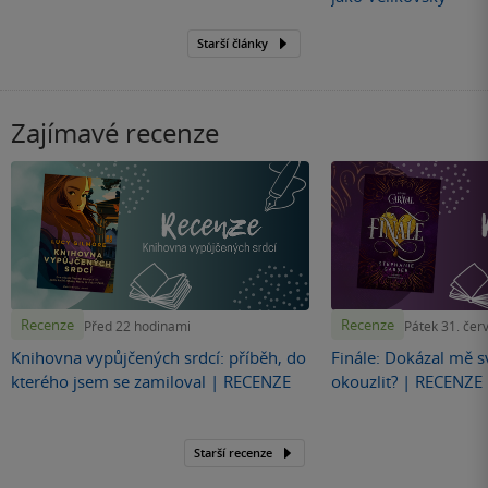
Starší články
Zajímavé recenze
Recenze
Recenze
Před 22 hodinami
Pátek 31. čer
Knihovna vypůjčených srdcí: příběh, do
Finále: Dokázal mě s
kterého jsem se zamiloval | RECENZE
okouzlit? | RECENZE
Starší recenze