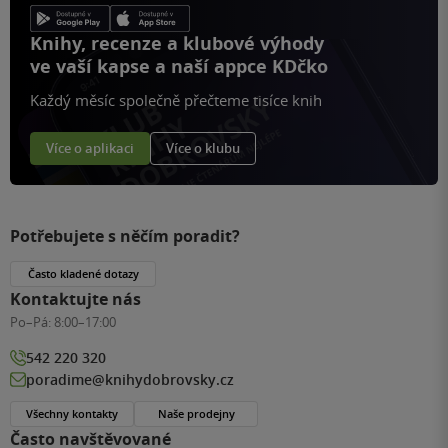
Knihy, recenze a klubové výhody
ve vaší kapse a naší appce KDčko
Každý měsíc společně přečteme tisíce knih
Více o aplikaci
Více o klubu
Potřebujete s něčím poradit?
Často kladené dotazy
Kontaktujte nás
Po–Pá:
8:00–17:00
542 220 320
poradime@knihydobrovsky.cz
Všechny kontakty
Naše prodejny
Často navštěvované