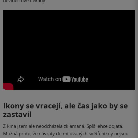
neviděli dvě dekády.
Ikony se vracejí, ale čas jako by se
zastavil
Z kina jsem ale neodcházela zklamaná. Spíš lehce dojatá.
Možná proto, že návraty do milovaných světů nikdy nejsou