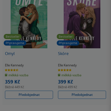
Bestseller
Bestseller
Připravujeme
Připravujeme
Omyl
Skóre
Elle Kennedy
Elle Kennedy
4.6
4.7
z
z
měkká vazba
měkká vazba
5
5
hvězdiček
hvězdiček
359 Kč
399 Kč
Běžně
449 Kč
Běžně
499 Kč
Předobjednat
Předobjednat