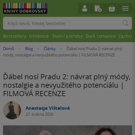
Vyhledávání
Bestsellery
Učebnice
Školní potřeby
Dark romance
Zachra
Nacházíte
Domů
Blog
Články
Ďábel nosí Pradu 2: návrat plný
»
»
»
se
módy, nostalgie a nevyužitého potenciálu | FILMOVÁ RECENZE
zde:
Ďábel nosí Pradu 2: návrat plný módy,
nostalgie a nevyužitého potenciálu |
FILMOVÁ RECENZE
Anastasja Vištalová
27. května 2026