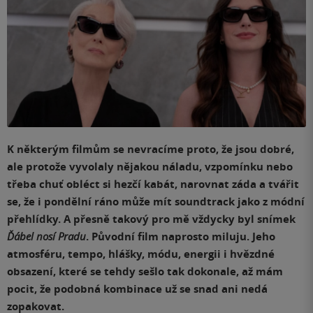
K některým filmům se nevracíme proto, že jsou dobré,
ale protože vyvolaly nějakou náladu, vzpomínku nebo
třeba chuť obléct si hezčí kabát, narovnat záda a tvářit
se, že i pondělní ráno může mít soundtrack jako z módní
přehlídky. A přesně takový pro mě vždycky byl snímek
Ďábel
nosí
Pradu
. Původní film naprosto miluju. Jeho
atmosféru, tempo, hlášky, módu, energii i hvězdné
obsazení, které se tehdy sešlo tak dokonale, až mám
pocit, že podobná kombinace už se snad ani nedá
zopakovat.