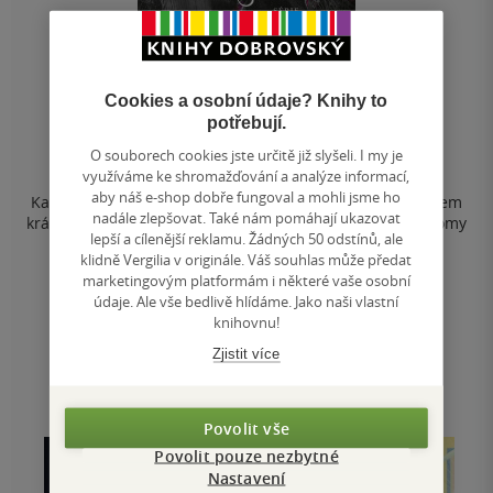
Cookies a osobní údaje? Knihy to
Satanova aféra
potřebují.
H. D. Carlton
O souborech cookies jste určitě již slyšeli. I my je
3.9
využíváme ke shromažďování a analýze informací,
měkká vazba
z
aby náš e-shop dobře fungoval a mohli jsme ho
Každý Halloween přijíždí Satanova aféra.Cestujeme křížem
5
nadále zlepšovat. Také nám pomáhají ukazovat
hvězdiček
krážem po celé zemi a nabízíme návštěvníkům děsivé domy
lepší a cílenější reklamu. Žádných 50 odstínů, ale
hrůzy, vzrušující...
klidně Vergilia v originále. Váš souhlas může předat
marketingovým platformám i některé vaše osobní
299 Kč
údaje. Ale vše bedlivě hlídáme. Jako naši vlastní
Běžně
399 Kč
knihovnu!
Zjistit více
Předobjednat
Uložit do seznamu
Povolit vše
Povolit pouze nezbytné
Nastavení