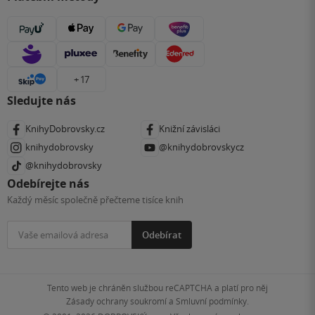
+ 17
Sledujte nás
KnihyDobrovsky.cz
Knižní závisláci
knihydobrovsky
@knihydobrovskycz
@knihydobrovsky
Odebírejte nás
Každý měsíc společně přečteme tisíce knih
Odebírat
Tento web je chráněn službou reCAPTCHA a platí pro něj
Zásady ochrany soukromí
a
Smluvní podmínky
.