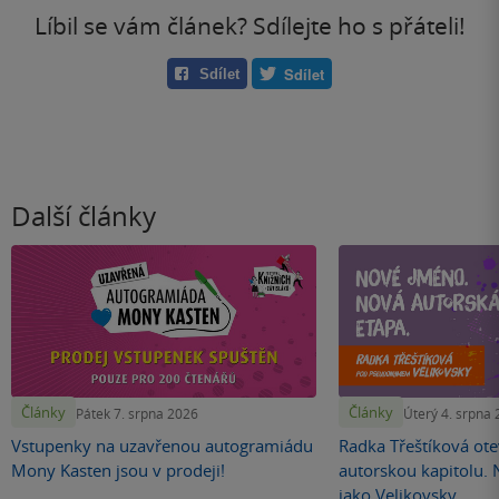
Líbil se vám článek? Sdílejte ho s přáteli!
Sdílet
Sdílet
Další články
Články
Články
Pátek 7. srpna 2026
Úterý 4. srpna
Vstupenky na uzavřenou autogramiádu
Radka Třeštíková otev
Mony Kasten jsou v prodeji!
autorskou kapitolu.
jako Velikovsky