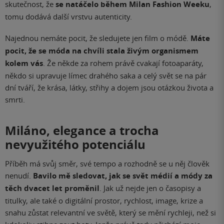
skutečnost, že
se natáčelo během Milan Fashion Weeku
,
tomu dodává další vrstvu autenticity.
Najednou nemáte pocit, že sledujete jen film o módě.
Máte
pocit, že se móda na chvíli stala živým organismem
kolem vás
. Že někde za rohem právě cvakají fotoaparáty,
někdo si upravuje límec drahého saka a celý svět se na pár
dní tváří, že krása, látky, střihy a dojem jsou otázkou života a
smrti.
Miláno, elegance a trocha
nevyužitého potenciálu
Příběh má svůj směr, své tempo a rozhodně se u něj člověk
nenudí.
Bavilo mě sledovat, jak se svět médií a módy za
těch dvacet let proměnil
. Jak už nejde jen o časopisy a
titulky, ale také o digitální prostor, rychlost, image, krize a
snahu zůstat relevantní ve světě, který se mění rychleji, než si