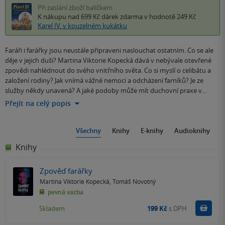
Při zaslání zboží balíčkem
K nákupu nad 699 Kč
dárek zdarma
v hodnotě 249 Kč
Karel IV. v kouzelném kukátku
Faráři i farářky jsou neustále připraveni naslouchat ostatním. Co se ale
děje v jejich duši? Martina Viktorie Kopecká dává v nebývale otevřené
zpovědi nahlédnout do svého vnitřního světa. Co si myslí o celibátu a
založení rodiny? Jak vnímá vážné nemoci a odcházení farníků? Je ze
služby někdy unavená? A jaké podoby může mít duchovní praxe v…
Přejít na celý popis
Všechny
Knihy
E-knihy
Audioknihy
Knihy
Zpověď farářky
Martina Viktorie Kopecká
,
Tomáš Novotný
pevná vazba
Do k
Skladem
199 Kč
s DPH