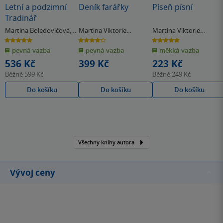
Letní a podzimní
Deník farářky
Píseň písní
Tradinář
Martina Boledovičová
,
Martina Viktorie
Martina Viktorie
Martina Viktorie
Kopecká
Kopecká
5.0
4.3
5.0
z
z
z
Kopecká
pevná vazba
pevná vazba
měkká vazba
5
5
5
hvězdiček
hvězdiček
hvězdiček
536 Kč
399 Kč
223 Kč
Běžně
599 Kč
Běžně
249 Kč
Do košíku
Do košíku
Do košíku
Všechny knihy autora
Vývoj ceny