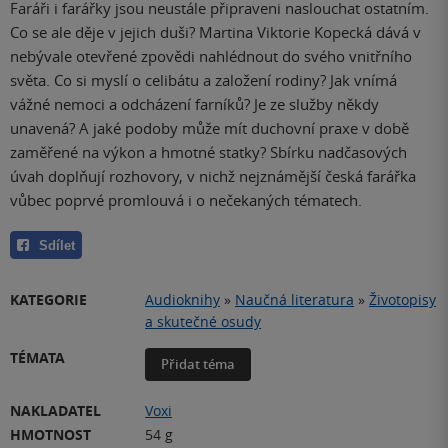
Faráři i farářky jsou neustále připraveni naslouchat ostatním.
Co se ale děje v jejich duši? Martina Viktorie Kopecká dává v
nebývale otevřené zpovědi nahlédnout do svého vnitřního
světa. Co si myslí o celibátu a založení rodiny? Jak vnímá
vážné nemoci a odcházení farníků? Je ze služby někdy
unavená? A jaké podoby může mít duchovní praxe v době
zaměřené na výkon a hmotné statky? Sbírku nadčasových
úvah doplňují rozhovory, v nichž nejznámější česká farářka
vůbec poprvé promlouvá i o nečekaných tématech.
Sdílet
KATEGORIE
Audioknihy
»
Naučná literatura
»
Životopisy
a skutečné osudy
TÉMATA
Přidat téma
NAKLADATEL
Voxi
HMOTNOST
54 g