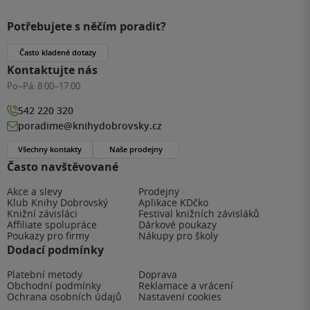
Potřebujete s něčím poradit?
Často kladené dotazy
Kontaktujte nás
Po–Pá:
8:00–17:00
542 220 320
poradime@knihydobrovsky.cz
Všechny kontakty
Naše prodejny
Často navštěvované
Akce a slevy
Prodejny
Klub Knihy Dobrovský
Aplikace KDčko
Knižní závisláci
Festival knižních závisláků
Affiliate spolupráce
Dárkové poukazy
Poukazy pro firmy
Nákupy pro školy
Dodací podmínky
Platební metody
Doprava
Obchodní podmínky
Reklamace a vrácení
Ochrana osobních údajů
Nastavení cookies