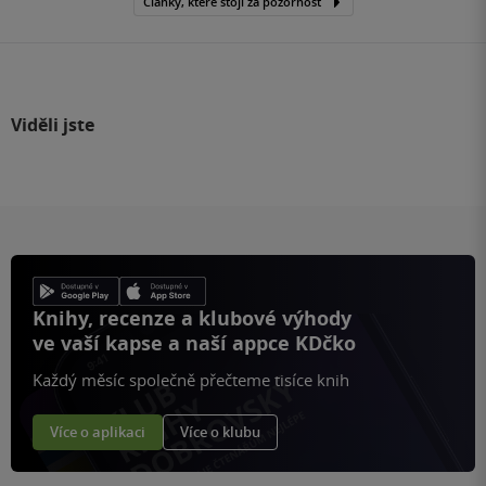
Články, které stojí za pozornost
Viděli jste
Knihy, recenze a klubové výhody
ve vaší kapse a naší appce KDčko
Každý měsíc společně přečteme tisíce knih
Více o aplikaci
Více o klubu