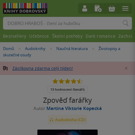
Vyhledávání
Bestsellery
Učebnice
Školní potřeby
Dark romance
Zachra
Nacházíte
Domů
Audioknihy
Naučná literatura
Životopisy a
»
»
»
se
skutečné osudy
zde:
Zásilkovna zdarma celý týden!
Za
4.5
z
5
13 hodnocení čtenářů
hvězdiček
Zpověď farářky
Autor
Martina Viktorie Kopecká
Audiokniha (CD)