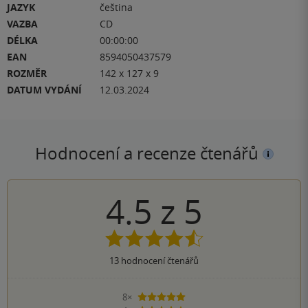
JAZYK
čeština
VAZBA
CD
DÉLKA
00:00:00
EAN
8594050437579
ROZMĚR
142 x 127 x 9
DATUM VYDÁNÍ
12.03.2024
Hodnocení a recenze čtenářů
4.5
z
5
13
hodnocení čtenářů
8×
5 hvězdiček