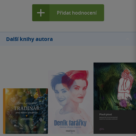
Nebát se. Však kostely jsou pro všechny. Sama sebe líčí
Přidat hodnocení
jako člověka, který se snaží všem vyjít vstříc a splnit
nesplnitelné a pracovat na 100 % a nepolevit. Maličko jsem
cítila z vyprávění, jako kdyby byla chvílemi odevzdaná a
vyhořelá. Ten tlak médií. Známá tvář má prostě svá pro a
Další knihy autora
proti. Každopádně kniha je úžasná a může sloužit mnoha
lidem jako taková forma psychoterapie. Je v ní vylíčeno
proč se nám dějí určité věci a jak s nimi pracovat. A to se
mi líbilo moc.