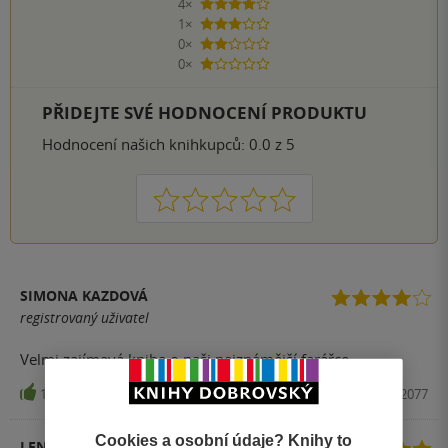
4×
4 hvězdičky
1×
3 hvězdičky
0×
2 hvězdičky
0×
1 hvezdička
PŘIDEJTE SVÉ HODNOCENÍ PRODUKTU
Hodnocení našich knihkupců: 0.0 z 5
1
2
3
4
5
SIMONA KAZDOVÁ
registrovaný uživatel
Velmi zajímavá kniha o naši nejznámější farářce
17
Kniha, Mladá fronta, 2023, 9788020462077
Cookies a osobní údaje? Knihy to
LENKA ZAJÍČKOVÁ